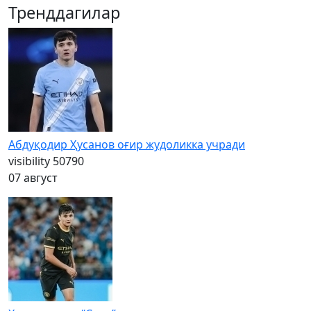
Тренддагилар
Абдуқодир Ҳусанов оғир жудоликка учради
visibility
50790
07 август