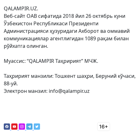
QALAMPIR.UZ.
Веб-сайт ОАВ сифатида 2018 йил 26 октябрь куни
Ўзбекистон Республикаси Президенти
Администрацияси ҳузуридаги Ахборот ва оммавий
коммуникациялар агентлигидан 1089 рақам билан
рўйхатга олинган.
Муассис: “QALAMPIR Таҳририят” МЧЖ.
Таҳририят манзили: Тошкент шаҳри, Беруний кўчаси,
88-уй.
Электрон манзил: info@qalampir.uz