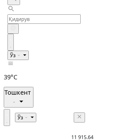
Ўз
39°C
Тошкент
Ўз
11 915.64