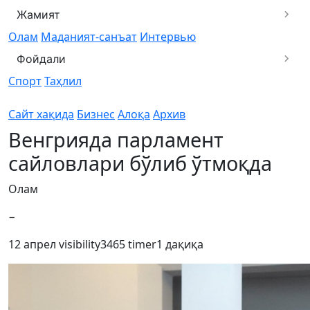
Жамият
Олам
Маданият-санъат
Интервью
Фойдали
Спорт
Таҳлил
Сайт хақида
Бизнес
Алоқа
Архив
Венгрияда парламент
сайловлари бўлиб ўтмоқда
Олам
−
12 апрел
visibility
3465
timer
1 дақиқа