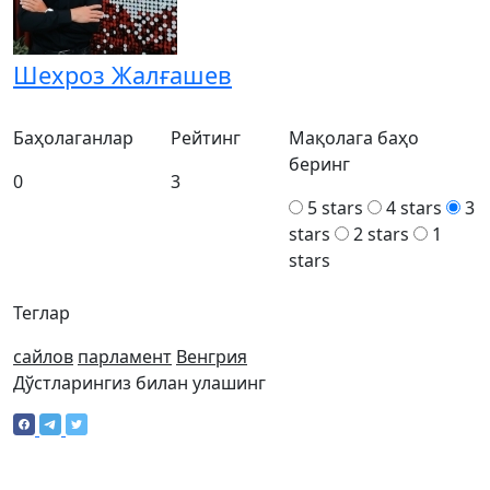
Шехроз Жалғашев
Баҳолаганлар
Рейтинг
Мақолага баҳо
беринг
0
3
5 stars
4 stars
3
stars
2 stars
1
stars
Теглар
сайлов
парламент
Венгрия
Дўстларингиз билан улашинг