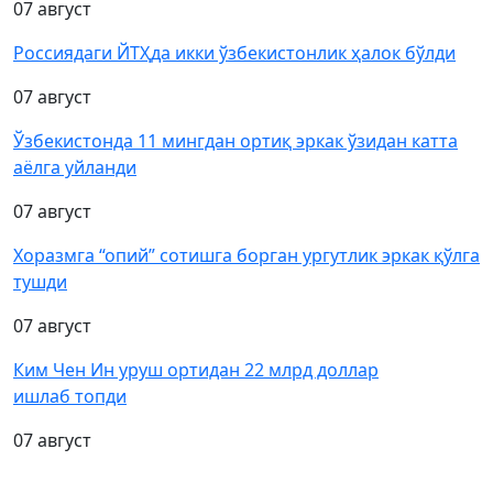
07 август
Россиядаги ЙТҲда икки ўзбекистонлик ҳалок бўлди
07 август
Ўзбекистонда 11 мингдан ортиқ эркак ўзидан катта
аёлга уйланди
07 август
Хоразмга “опий” сотишга борган ургутлик эркак қўлга
тушди
07 август
Ким Чен Ин уруш ортидан 22 млрд доллар
ишлаб топди
07 август