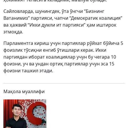
Сайловларда, шунингдек, ўта ўнгчи “Бизнинг
Ватанимиз” партияси, чапчи “Демократик коалиция”
ва ҳажвий “Икки думли ит партияси” ҳам иштирок
этмоқда.
Парламентга кириш учун партиялар рўйхат бўйича 5
фоизлик тўсиқни енгиб ўтишлари керак. Икки
партиядан иборат коалициялар учун бу чегара 10
фоизни, уч ва ундан ортиқ партиялар учун эса 15
фоизни ташкил этади.
Мақола муаллифи