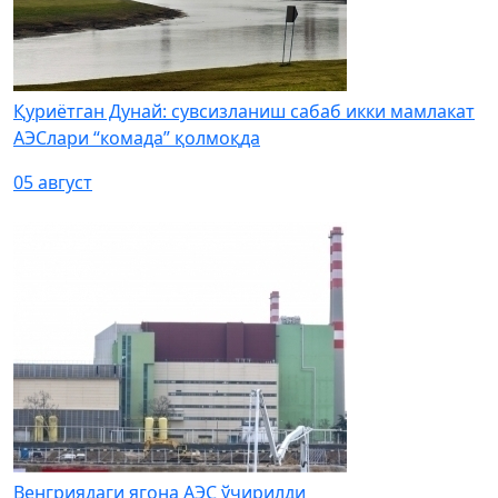
Қуриётган Дунай: сувсизланиш сабаб икки мамлакат
АЭСлари “комада” қолмоқда
05 август
Венгриядаги ягона АЭС ўчирилди