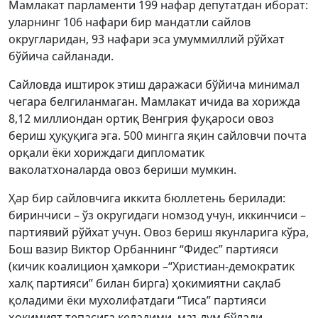
Мамлакат парламенти 199 нафар депутатдан иборат:
уларнинг 106 нафари бир мандатли сайлов
округларидан, 93 нафари эса умуммиллий рўйхат
бўйича сайланади.
Сайловда иштирок этиш даражаси бўйича минимал
чегара белгиланмаган. Мамлакат ичида ва хорижда
8,12 миллиондан ортиқ Венгрия фуқароси овоз
бериш ҳуқуқига эга. 500 мингга яқин сайловчи почта
орқали ёки хориждаги дипломатик
ваколатхоналарда овоз бериши мумкин.
Ҳар бир сайловчига иккита бюллетень берилади:
биринчиси – ўз округидаги номзод учун, иккинчиси –
партиявий рўйхат учун. Овоз бериш якунларига кўра,
Бош вазир Виктор Орбаннинг “Фидес” партияси
(кичик коалицион ҳамкори –“Христиан-демократик
халқ партияси” билан бирга) ҳокимиятни сақлаб
қоладими ёки мухолифатдаги “Тиса” партияси
ҳокимият тепасига келадими, маълум бўлади.