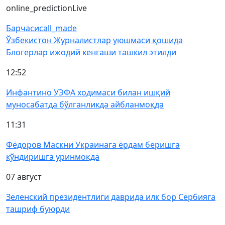
online_prediction
Live
Барчаси
call_made
Ўзбекистон Журналистлар уюшмаси қошида
Блогерлар ижодий кенгаши ташкил этилди
12:52
Инфантино УЭФА ходимаси билан ишқий
муносабатда бўлганликда айбланмоқда
11:31
Фёдоров Маскни Украинага ёрдам беришга
кўндиришга уринмоқда
07 август
Зеленский президентлиги даврида илк бор Сербияга
ташриф буюрди