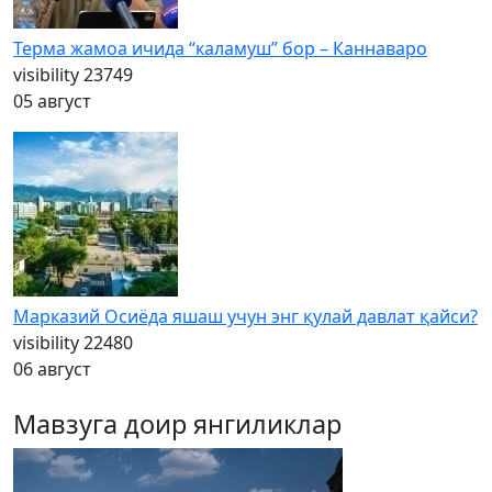
Терма жамоа ичида “каламуш” бор – Каннаваро
visibility
23749
05 август
Марказий Осиёда яшаш учун энг қулай давлат қайси?
visibility
22480
06 август
Мавзуга доир янгиликлар