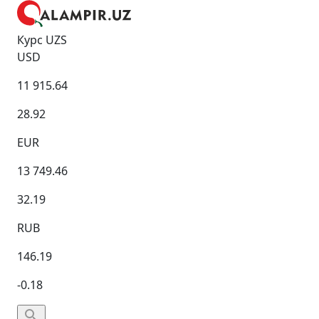
Курс UZS
USD
11 915.64
28.92
EUR
13 749.46
32.19
RUB
146.19
-0.18