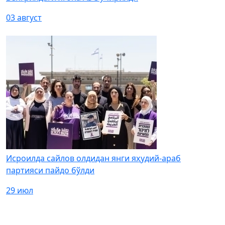
03 август
Исроилда сайлов олдидан янги яҳудий-араб
партияси пайдо бўлди
29 июл