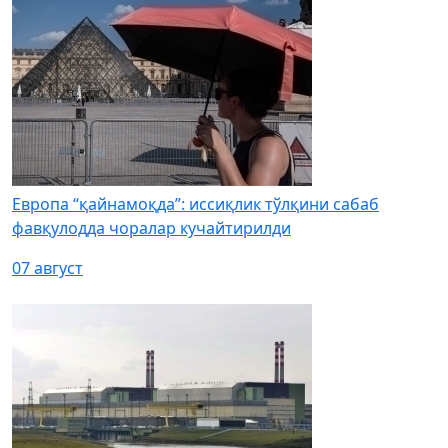
Европа “қайнамоқда”: иссиқлик тўлқини сабаб
фавқулодда чоралар кучайтирилди
07 август