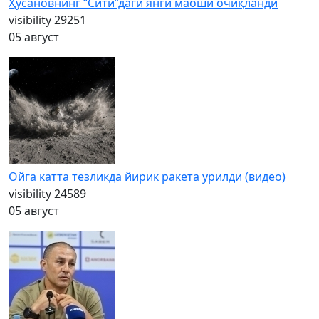
Ҳусановнинг “Сити”даги янги маоши очиқланди
visibility
29251
05 август
Ойга катта тезликда йирик ракета урилди (видео)
visibility
24589
05 август