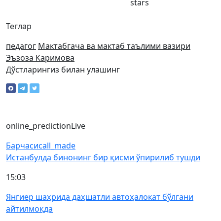
stars
Теглар
педагог
Мактабгача ва мактаб таълими вазири
Эъзоза Каримова
Дўстларингиз билан улашинг
online_prediction
Live
Барчаси
call_made
Истанбулда бинонинг бир қисми ўпирилиб тушди
15:03
Янгиер шаҳрида даҳшатли автоҳалокат бўлгани
айтилмоқда