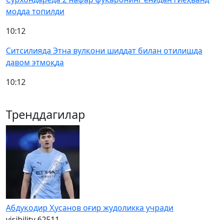
модда топилди
10:12
Ситсилияда Этна вулқони шиддат билан отилишда
давом этмоқда
10:12
Тренддагилар
Абдуқодир Ҳусанов оғир жудоликка учради
visibility
62511