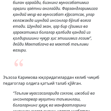
билан қарайди, бизнинг муносабатимиз
орқали ҳаётни англайди. Фарзандларимизга
қандай меҳр ва муносабат кўрсатсак, улар
келажакда шундай инсонлар бўлиб вояга
етади. Шундай экан, ҳар бир сўзимиз ва
ҳаракатимиз болалар қалбида қандай из
қолдиришини чуқур ҳис этишимиз лозим”,
дейди Мактабгача ва мактаб таълими
вазири.
Эъзоза Каримова юқоридагилардан келиб чиқиб
педагоглар олдига қатъий талаб қўйган.
“Таълим муассасаларида соғлом, ижобий ва
инсонпарвар муҳитни таъминлаш,
болаларнинг ҳуқуқ ва манфаатларини