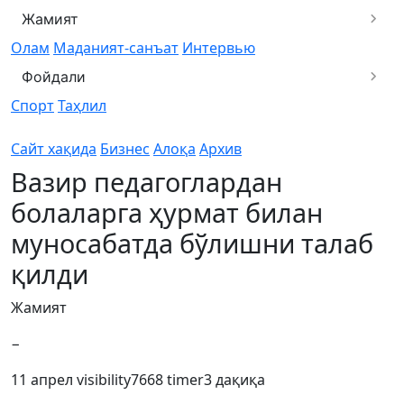
Жамият
Олам
Маданият-санъат
Интервью
Фойдали
Спорт
Таҳлил
Сайт хақида
Бизнес
Алоқа
Архив
Вазир педагоглардан
болаларга ҳурмат билан
муносабатда бўлишни талаб
қилди
Жамият
−
11 апрел
visibility
7668
timer
3 дақиқа