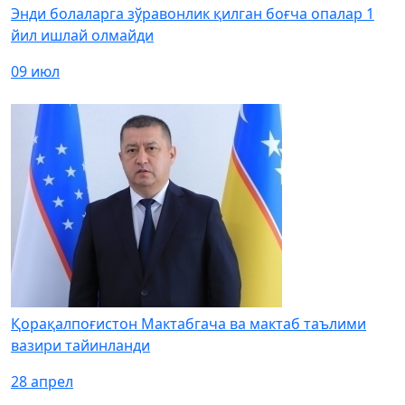
Энди болаларга зўравонлик қилган боғча опалар 1
йил ишлай олмайди
09 июл
Қорақалпоғистон Мактабгача ва мактаб таълими
вазири тайинланди
28 апрел