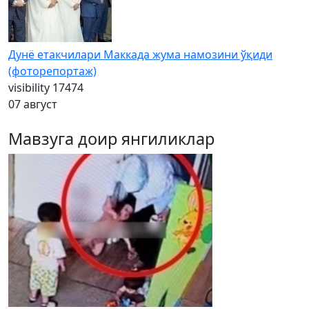
Дунё етакчилари Маккада жума намозини ўқиди
(фоторепортаж)
visibility
17474
07 август
Мавзуга доир янгиликлар