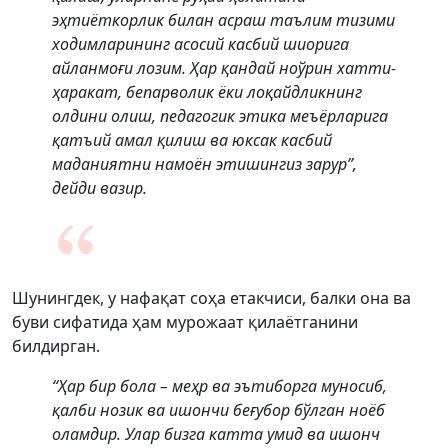
эҳтиёткорлик билан асраш таълим тизими
ходимларининг асосий касбий шиорига
айланмоғи лозим. Ҳар қандай ноўрин хатти-
ҳаракат, бепарволик ёки лоқайдликнинг
олдини олиш, педагогик этика меъёрларига
қатъий амал қилиш ва юксак касбий
маданиятни намоён этишингиз зарур”,
дейди вазир.
Шунингдек, у нафақат соҳа етакчиси, балки она ва
буви сифатида ҳам мурожаат қилаётганини
билдирган.
“Ҳар бир бола – меҳр ва эътиборга муносиб,
қалби нозик ва ишончи беғубор бўлган ноёб
оламдир. Улар бизга катта умид ва ишонч