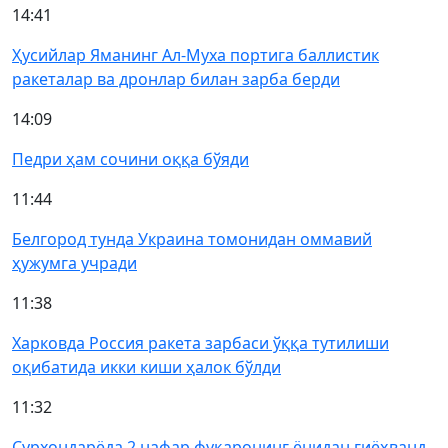
14:41
Ҳусийлар Яманинг Ал-Муха портига баллистик
ракеталар ва дронлар билан зарба берди
14:09
Педри ҳам сочини оққа бўяди
11:44
Белгород тунда Украина томонидан оммавий
ҳужумга учради
11:38
Харковда Россия ракета зарбаси ўққа тутилиши
оқибатида икки киши ҳалок бўлди
11:32
Сурхондарёда 2 нафар фуқаронинг ёнидан гиёҳванд