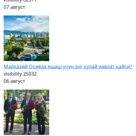
07 август
Марказий Осиёда яшаш учун энг қулай давлат қайси?
visibility
25032
06 август