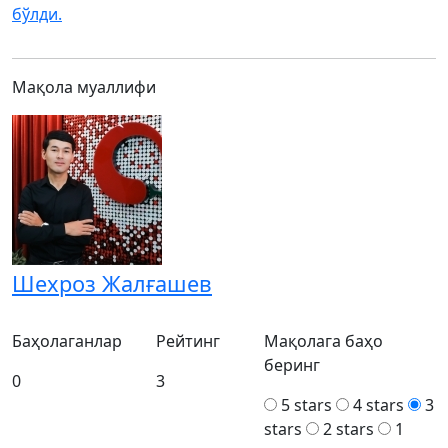
бўлди.
Мақола муаллифи
Шехроз Жалғашев
Баҳолаганлар
Рейтинг
Мақолага баҳо
беринг
0
3
5 stars
4 stars
3
stars
2 stars
1