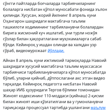
сўнгги пайтларда боғчаларда тарбиячиларнинг
болаларга нисбатан қўпол муносабати фонида эълон
қилинди. Хусусан, жорий йилнинг 8 апрель куни
Оҳангарон шаҳридаги мактабгача таълим
ташкилоти ходимининг тарбияланувчи болалардан
бирига жисмоний куч ишлатиб, уни турли ножўя
сўзлар билан ҳақоратлагани муҳокамаларга сабаб
бўлди. Кейинроқ у ишдан олинди ва халқдан узр
сўраб, видеомурожаат
йўллади.
Айнан 8 апрель куни ижтимоий тармоқларда Навоий
шаҳридаги хусусий мактабгача таълим муассасаси
тарбиячиси тарбияланувчиларга қўпол муносабатда
бўлиб, уларни қийнаб, дўппослагани акс этган видео
тарқалди. Кейинроқ педагогга нисбатан Навоий
шаҳар ИИБ ҳузуридаги Тергов бўлими томонидан
Жиноят кодексининг 110-моддаси (қийнаш) 2-қисми
билан жиноят иши қўзғатилгани ва у гумонланувчи
тариқасида процессуал тартибда ушлангани
маълум