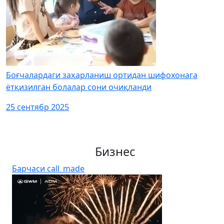
Боғчалардаги заҳарланиш ортидан шифохонага
ётқизилган болалар сони очиқланди
25 сентябр 2025
Бизнес
Барчаси
call_made