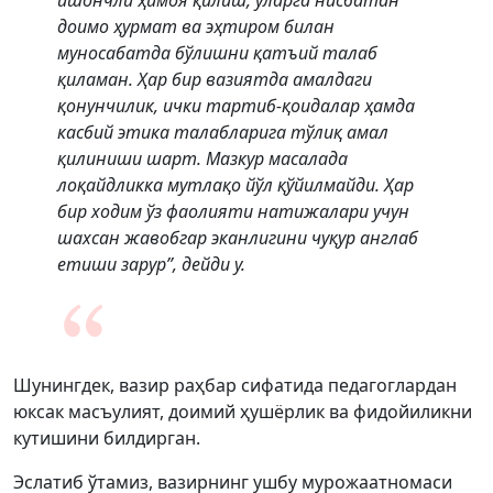
ишончли ҳимоя қилиш, уларга нисбатан
доимо ҳурмат ва эҳтиром билан
муносабатда бўлишни қатъий талаб
қиламан. Ҳар бир вазиятда амалдаги
қонунчилик, ички тартиб-қоидалар ҳамда
касбий этика талабларига тўлиқ амал
қилиниши шарт. Мазкур масалада
лоқайдликка мутлақо йўл қўйилмайди. Ҳар
бир ходим ўз фаолияти натижалари учун
шахсан жавобгар эканлигини чуқур англаб
етиши зарур”, дейди у.
Шунингдек, вазир раҳбар сифатида педагоглардан
юксак масъулият, доимий ҳушёрлик ва фидойиликни
кутишини билдирган.
Эслатиб ўтамиз, вазирнинг ушбу мурожаатномаси