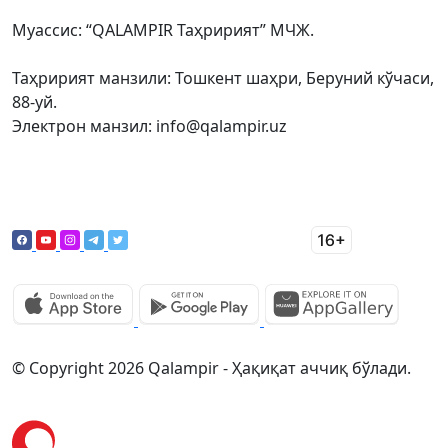
Муассис: “QALAMPIR Таҳририят” МЧЖ.
Таҳририят манзили: Тошкент шаҳри, Беруний кўчаси,
88-уй.
Электрон манзил: info@qalampir.uz
© Copyright 2026 Qalampir - Ҳақиқат аччиқ бўлади.