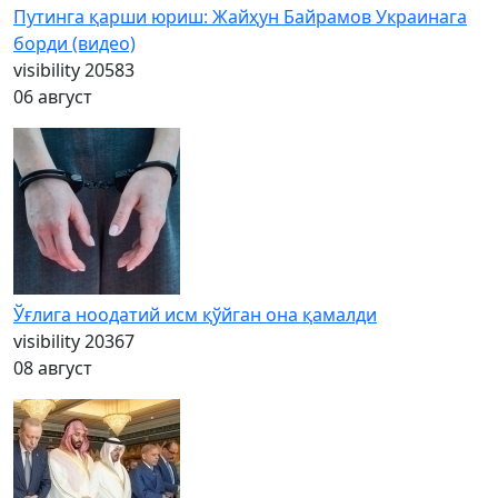
Путинга қарши юриш: Жайҳун Байрамов Украинага
борди (видео)
visibility
20583
06 август
Ўғлига ноодатий исм қўйган она қамалди
visibility
20367
08 август