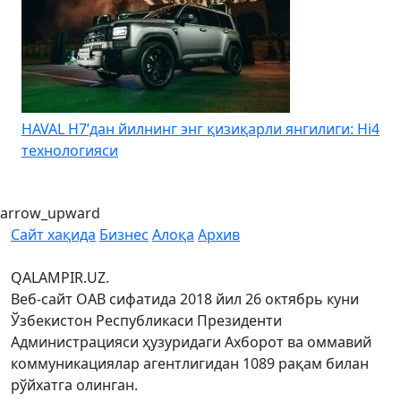
HAVAL H7’дан йилнинг энг қизиқарли янгилиги: Hi4
K
технологияси
arrow_upward
Сайт хақида
Бизнес
Алоқа
Архив
QALAMPIR.UZ.
Веб-сайт ОАВ сифатида 2018 йил 26 октябрь куни
Ўзбекистон Республикаси Президенти
Администрацияси ҳузуридаги Ахборот ва оммавий
коммуникациялар агентлигидан 1089 рақам билан
рўйхатга олинган.