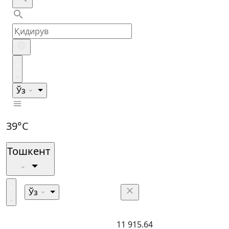
Ўз
39°C
Тошкент
Ўз
11 915.64