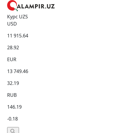
Курс UZS
USD
11 915.64
28.92
EUR
13 749.46
32.19
RUB
146.19
-0.18