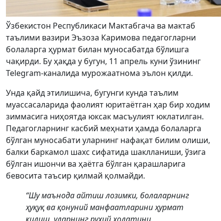
Ўзбекистон Республикаси Мактабгача ва мактаб
таълими вазири Эъзоза Каримова педагогларни
болаларга ҳурмат билан муносабатда бўлишга
чақирди. Бу ҳақда у бугун, 11 апрель куни ўзининг
Telegram-каналида мурожаатнома эълон қилди.
Унда қайд этилишича, бугунги кунда таълим
муассасаларида фаолият юритаётган ҳар бир ходим
зиммасига ниҳоятда юксак масъулият юклатилган.
Педагогларнинг касбий меҳнати ҳамда болаларга
бўлган муносабати уларнинг нафақат билим олиши,
балки баркамол шахс сифатида шаклланиши, ўзига
бўлган ишончи ва ҳаётга бўлган қарашларига
бевосита таъсир қилмай қолмайди.
“Шу маънода айтиш лозимки, болаларнинг
ҳуқуқ ва қонуний манфаатларини ҳурмат
қилиш, уларнинг руҳий ҳолатини