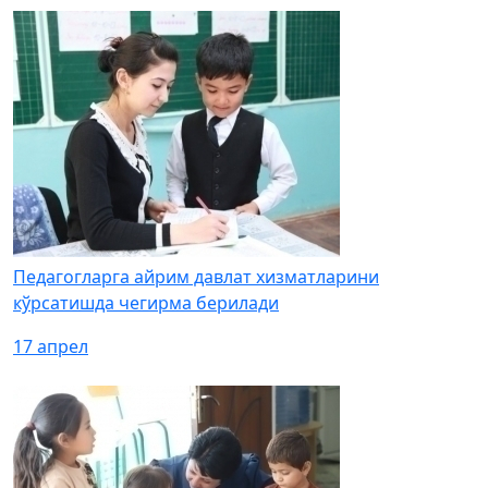
Педагогларга айрим давлат хизматларини
кўрсатишда чегирма берилади
17 апрел