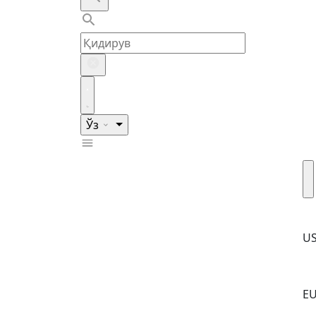
Ўз
U
E