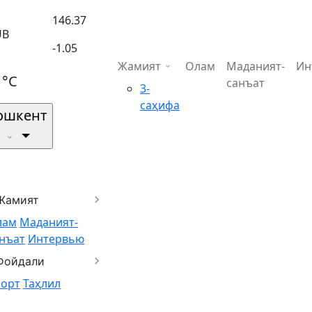
146.37
UB
-1.05
Жамият
Олам
Маданият-
Ин
1°C
санъат
3-
саҳифа
ошкент
Жамият
лам
Маданият-
нъат
Интервью
Фойдали
порт
Таҳлил