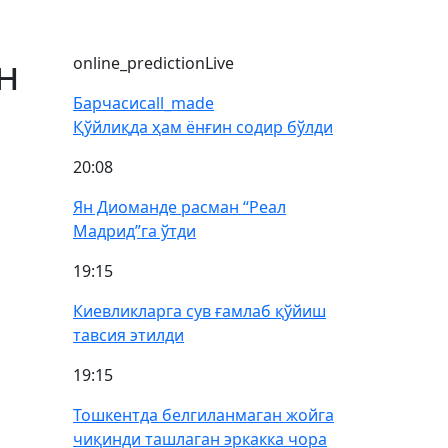
н
online_prediction
Live
Барчаси
call_made
Қўйлиқда ҳам ёнғин содир бўлди
20:08
Ян Диоманде расман “Реал
Мадрид”га ўтди
19:15
Киевликларга сув ғамлаб қўйиш
тавсия этилди
19:15
Тошкентда белгиланмаган жойга
чиқинди ташлаган эркакка чора