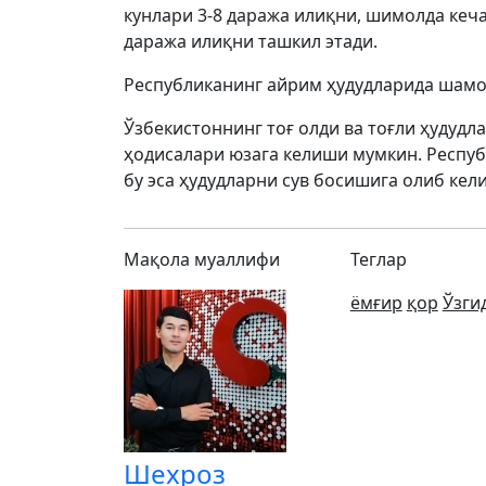
кунлари 3-8 даража илиқни, шимолда кеча
даража илиқни ташкил этади.
Республиканинг айрим ҳудудларида шамол
Ўзбекистоннинг тоғ олди ва тоғли ҳудудла
ҳодисалари юзага келиши мумкин. Респуб
бу эса ҳудудларни сув босишига олиб кел
Мақола муаллифи
Теглар
ёмғир
қор
Ўзги
Шехроз