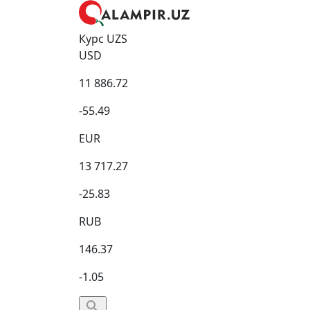
Курс UZS
USD
11 886.72
-55.49
EUR
13 717.27
-25.83
RUB
146.37
-1.05