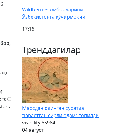
 3
Wildberries омборларини
Ўзбекистонга кўчирмоқчи
17:16
 бор,
Тренддагилар
баҳо
4
ars
stars
Марсдан олинган суратда
“юраётган сирли одам” топилди
visibility
65984
04 август