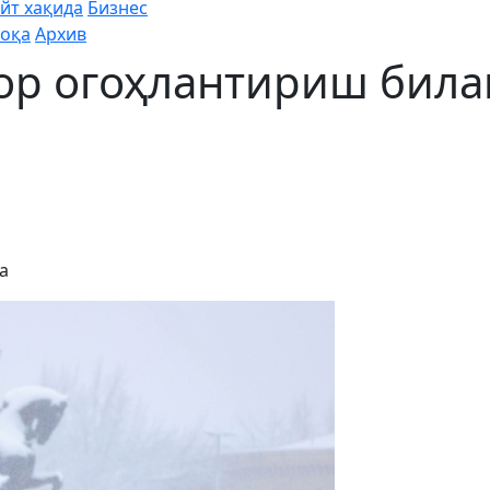
йт хақида
Бизнес
оқа
Архив
ор огоҳлантириш била
а