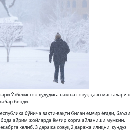
лари Ўзбекистон ҳудудига нам ва совуқ ҳаво массалари 
хабар берди.
республика бўйича вақти-вақти билан ёмғир ёғади, баъз
екабрда айрим жойларда ёмғир қорга айланиши мумкин.
декабрга келиб, 3 даража совуқ 2 даража илиқни, кундуз