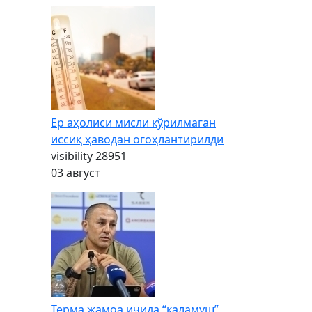
Ер аҳолиси мисли кўрилмаган
иссиқ ҳаводан огоҳлантирилди
visibility
28951
03 август
Терма жамоа ичида “каламуш”