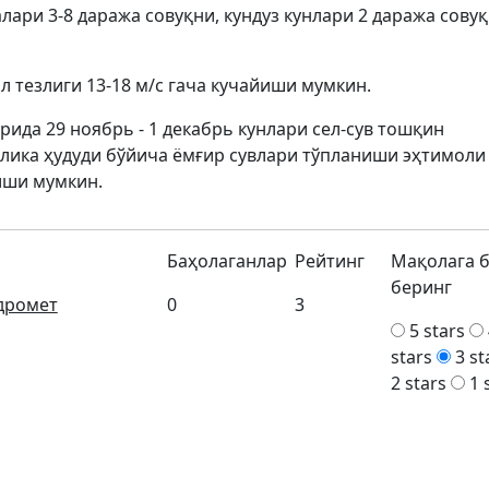
лари 3-8 даража совуқни, кундуз кунлари 2 даража совуқ
 тезлиги 13-18 м/с гача кучайиши мумкин.
рида 29 ноябрь - 1 декабрь кунлари сел-сув тошқин
лика ҳудуди бўйича ёмғир сувлари тўпланиши эҳтимоли
иши мумкин.
Баҳолаганлар
Рейтинг
Мақолага 
беринг
дромет
0
3
5 stars
stars
3 st
2 stars
1 