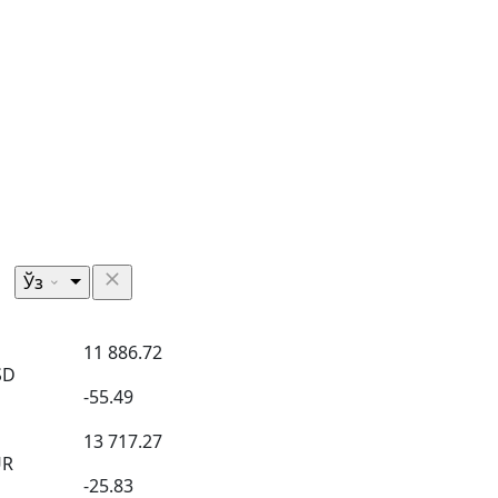
Ўз
11 886.72
SD
-55.49
13 717.27
UR
-25.83