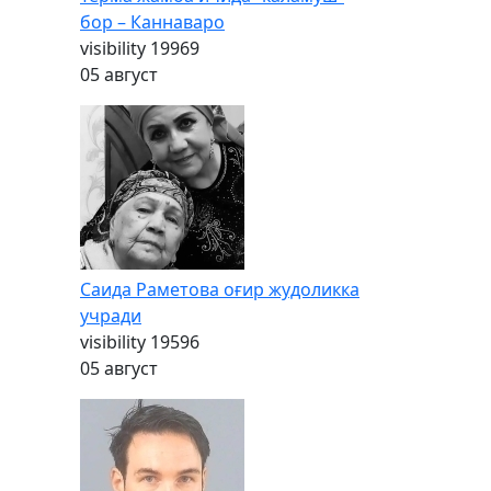
бор – Каннаваро
visibility
19969
05 август
Саида Раметова оғир жудоликка
учради
visibility
19596
05 август