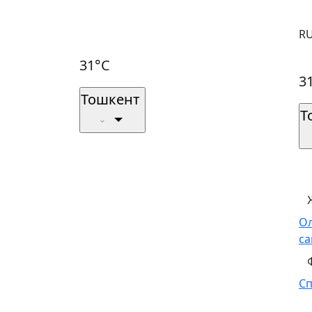
R
31°C
3
Тошкент
Т
О
са
С