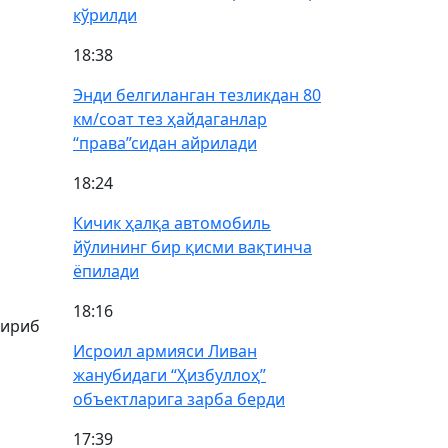
кўрилди
18:38
Энди белгиланган тезликдан 80
км/соат тез ҳайдаганлар
“права”сидан айрилади
18:24
Кичик ҳалқа автомобиль
йўлининг бир қисми вақтинча
ёпилади
18:16
кириб
Исроил армияси Ливан
жанубидаги “Ҳизбуллоҳ”
и
объектларига зарба берди
17:39