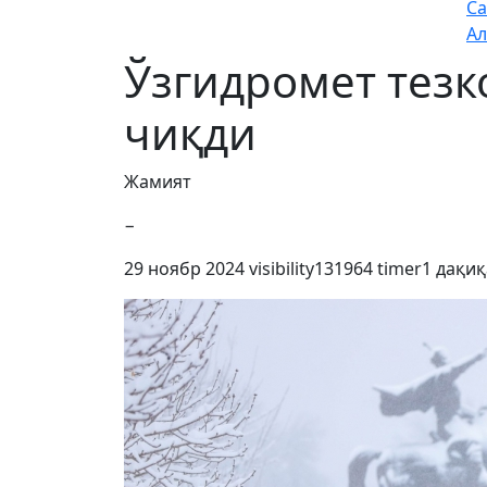
Са
Ал
Ўзгидромет тезк
чиқди
Жамият
−
29 ноябр 2024
visibility
131964
timer
1 дақиқ