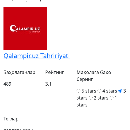
Qalampir.uz Tahririyati
Баҳолаганлар
Рейтинг
Мақолага баҳо
беринг
489
3.1
5 stars
4 stars
3
stars
2 stars
1
stars
Теглар