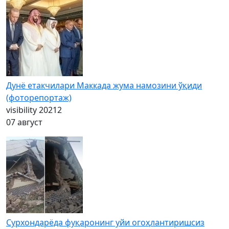
Дунё етакчилари Маккада жума намозини ўқиди
(фоторепортаж)
visibility
20212
07 август
Сурхондарёда фуқаронинг уйи огоҳлантиришсиз