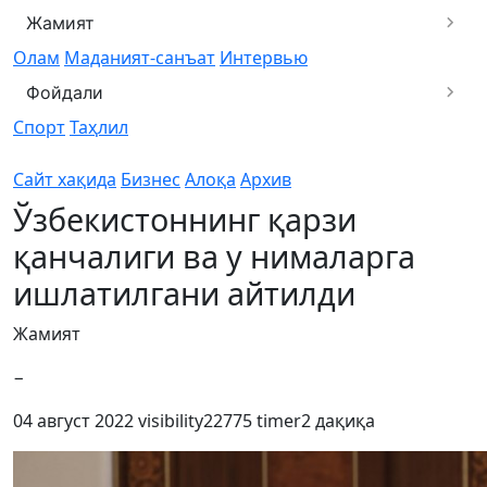
Жамият
Олам
Маданият-санъат
Интервью
Фойдали
Спорт
Таҳлил
Сайт хақида
Бизнес
Алоқа
Архив
Ўзбекистоннинг қарзи
қанчалиги ва у нималарга
ишлатилгани айтилди
Жамият
−
04 август 2022
visibility
22775
timer
2 дақиқа