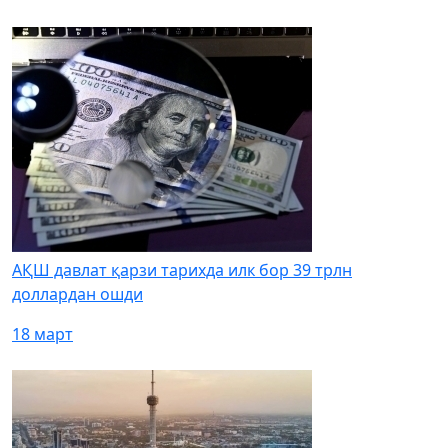
АҚШ давлат қарзи тарихда илк бор 39 трлн
доллардан ошди
18 март