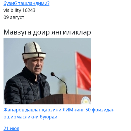
бузиб ташландими?
visibility
16243
09 август
Мавзуга доир янгиликлар
Жапаров давлат қарзини ЯИМнинг 50 фоизидан
оширмасликни буюрди
21 июл