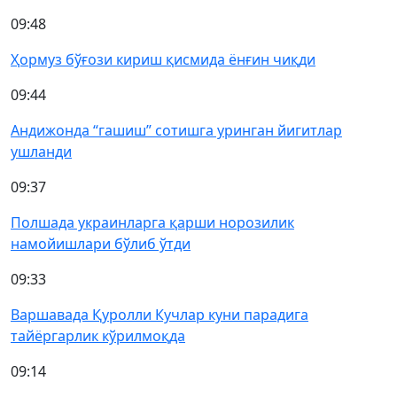
09:48
Ҳормуз бўғози кириш қисмида ёнғин чиқди
09:44
Андижонда “гашиш” сотишга уринган йигитлар
ушланди
09:37
Полшада украинларга қарши норозилик
намойишлари бўлиб ўтди
09:33
Варшавада Қуролли Кучлар куни парадига
тайёргарлик кўрилмоқда
09:14