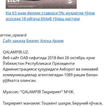
Kia K3 энди йиллик ставкаси 0%: муддатли тўлов
асосида 18 ойгача бўлиб тўлаш дастури
arrow_upward
Сайт хақида
Бизнес
Алоқа
Архив
QALAMPIR.UZ.
Веб-сайт ОАВ сифатида 2018 йил 26 октябрь куни
Ўзбекистон Республикаси Президенти
Администрацияси ҳузуридаги Ахборот ва оммавий
коммуникациялар агентлигидан 1089 рақам билан
рўйхатга олинган.
Муассис: “QALAMPIR Таҳририят” МЧЖ.
Таҳририят манзили: Тошкент шаҳри, Беруний кўчаси,