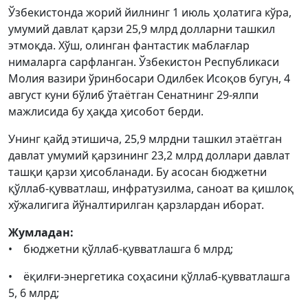
Ўзбекистонда жорий йилнинг 1 июль ҳолатига кўра,
умумий давлат қарзи 25,9 млрд долларни ташкил
этмоқда. Хўш, олинган фантастик маблағлар
нималарга сарфланган. Ўзбекистон Республикаси
Молия вазири ўринбосари Одилбек Исоқов бугун, 4
август куни бўлиб ўтаётган Сенатнинг 29-ялпи
мажлисида бу ҳақда ҳисобот берди.
Унинг қайд этишича, 25,9 млрдни ташкил этаётган
давлат умумий қарзининг 23,2 млрд доллари давлат
ташқи қарзи ҳисобланади. Бу асосан бюджетни
қўллаб-қувватлаш, инфратузилма, саноат ва қишлоқ
хўжалигига йўналтирилган қарзлардан иборат.
Жумладан:
• бюджетни қўллаб-қувватлашга 6 млрд;
• ёқилғи-энергетика соҳасини қўллаб-қувватлашга
5, 6 млрд;