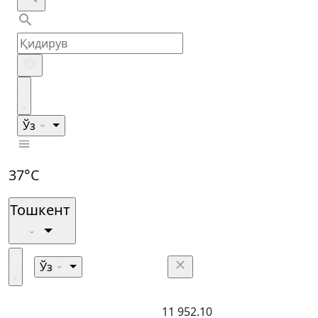
Ўз
37°C
Тошкент
Ўз
11 952.10