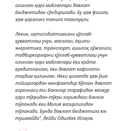
олинган қарз маблағлари давлат
бюджетидан сўндирилади. Бу ҳам фоизга,
ҳам қарзнинг танига тааллуқли.
Лекин, иқтисодиётимизни қўллаб-
қувватлаш учун, масалан, ёқилғи-
энергетика, транспорт, қишлоқ хўжалиги,
тадбиркорларни қўллаб-қувватлаш учун
олинган қарз маблағлари ёки қайта
кредитланган, ёки давлат кафолати
тақдим қилинган. Икки ҳолатда ҳам ўша
лойиҳалардан манфаатдор бўлган давлат
корхонаси ёки банклар тарафидан мазкур
қарз тўғридан-тўғри хориждаги банкга
тўланади ёки Молия вазирлигидан
тўланади. Бунда давлат бюджетига юк
тушмайди”, дейди Одилбек Исоқов.