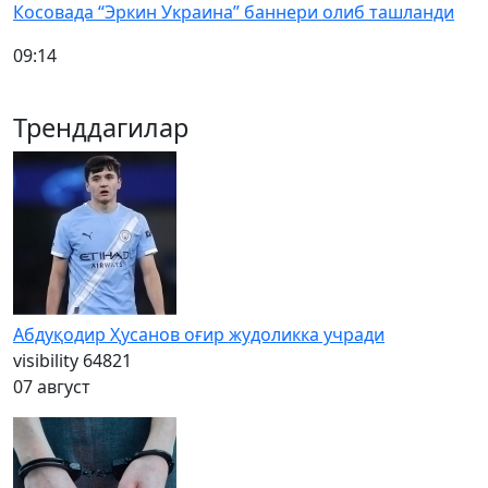
Косовада “Эркин Украина” баннери олиб ташланди
09:14
Тренддагилар
Абдуқодир Ҳусанов оғир жудоликка учради
visibility
64821
07 август