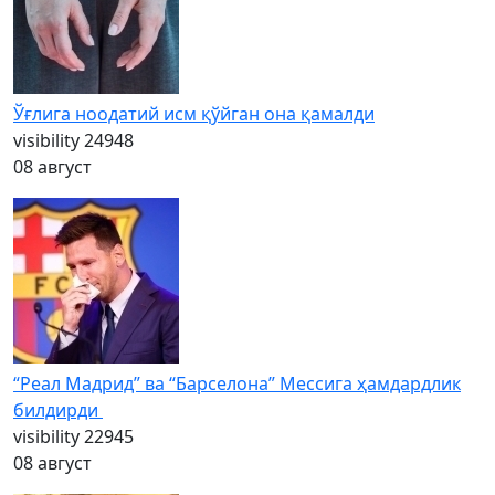
Ўғлига ноодатий исм қўйган она қамалди
visibility
24948
08 август
“Реал Мадрид” ва “Барселона” Мессига ҳамдардлик
билдирди
visibility
22945
08 август