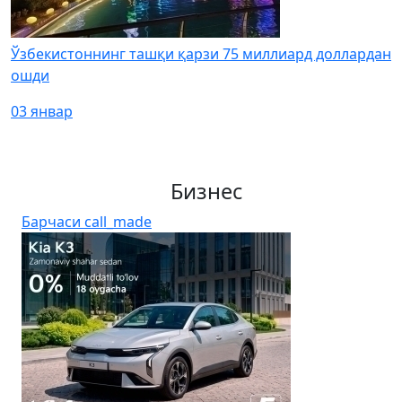
Ўзбекистоннинг ташқи қарзи 75 миллиард доллардан
ошди
03 январ
Бизнес
Барчаси
call_made