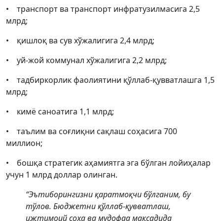
• транспорт ва транспорт инфратузилмасига 2,5
млрд;
• қишлоқ ва сув хўжалигига 2,4 млрд;
• уй-жой коммунал хўжалигига 2,2 млрд;
• тадбиркорлик фаолиятини қўллаб-қувватлашга 1,5
млрд;
• кимё саноатига 1,1 млрд;
• таълим ва соғлиқни сақлаш соҳасига 700
миллион;
• бошқа стратегик аҳамиятга эга бўлган лойиҳалар
учун 1 млрд доллар олинган.
“Эътиборингизни қаратмоқчи бўлганим, бу
тўлов. Бюджетни қўллаб-қувватлаш,
ижтимоий соҳа ва мудофаа мақсадида