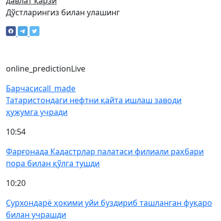
давлат қарзи
Дўстларингиз билан улашинг
online_prediction
Live
Барчаси
call_made
Татаристондаги нефтни қайта ишлаш заводи
ҳужумга учради
10:54
Фарғонада Кадастрлар палатаси филиали раҳбари
пора билан қўлга тушди
10:20
Сурхондарё ҳокими уйи буздириб ташланган фуқаро
билан учрашди