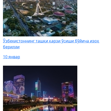
Ўзбекистоннинг ташқи қарзи ўсиши бўйича изоҳ
берилди
10 январ