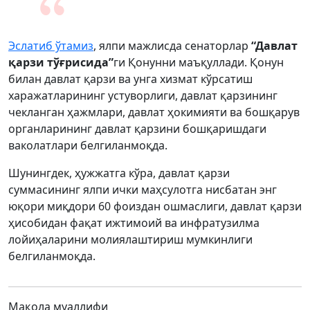
Эслатиб ўтамиз
, ялпи мажлисда сенаторлар
“Давлат
қарзи тўғрисида”
ги Қонунни маъқуллади. Қонун
билан давлат қарзи ва унга хизмат кўрсатиш
харажатларининг устуворлиги, давлат қарзининг
чекланган ҳажмлари, давлат ҳокимияти ва бошқарув
органларининг давлат қарзини бошқаришдаги
ваколатлари белгиланмоқда.
Шунингдек, ҳужжатга кўра, давлат қарзи
суммасининг ялпи ички маҳсулотга нисбатан энг
юқори миқдори 60 фоиздан ошмаслиги, давлат қарзи
ҳисобидан фақат ижтимоий ва инфратузилма
лойиҳаларини молиялаштириш мумкинлиги
белгиланмоқда.
Мақола муаллифи