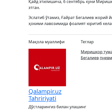
Қайд этилишича, 6 сентябрь куни Мириш
этган.
Эслатиб ўтамиз, Ғайрат Бегалиев жорий 
ҳокими лавозимида фоалият юритиб кела
Мақола муаллифи
Теглар
Миришкор тум
Бегалиев
пнев
Qalampir.uz
Tahririyati
Дўстларингиз билан улашинг