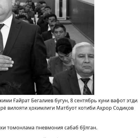
ми Ғайрат Бегалиев бугун, 8 сентябрь куни вафот этди.
арё вилояти ҳокимлиги Матбуот котиби Аҳрор Содиқов
кки томонлама пневмония сабаб бўлган.