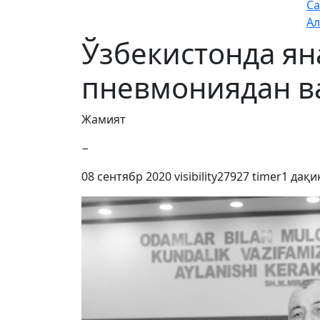
Са
Ал
Ўзбекистонда ян
пневмониядан в
Жамият
−
08 сентябр 2020
visibility
27927
timer
1 дақи