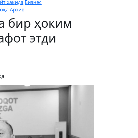
йт хақида
Бизнес
оқа
Архив
а бир ҳоким
афот этди
қа