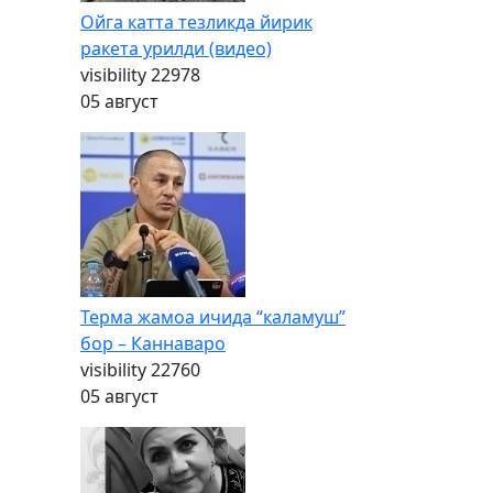
Ойга катта тезликда йирик
ракета урилди (видео)
visibility
22978
05 август
Терма жамоа ичида “каламуш”
бор – Каннаваро
visibility
22760
05 август