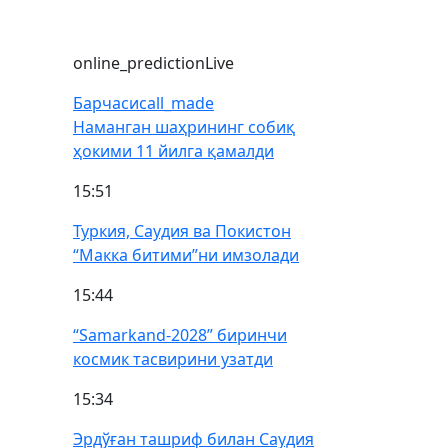
online_prediction
Live
Барчаси
call_made
Наманган шаҳрининг собиқ
ҳокими 11 йилга қамалди
15:51
Туркия, Саудия ва Покистон
“Макка битими”ни имзолади
15:44
“Samarkand-2028” биринчи
космик тасвирини узатди
15:34
Эрдўған ташриф билан Саудия