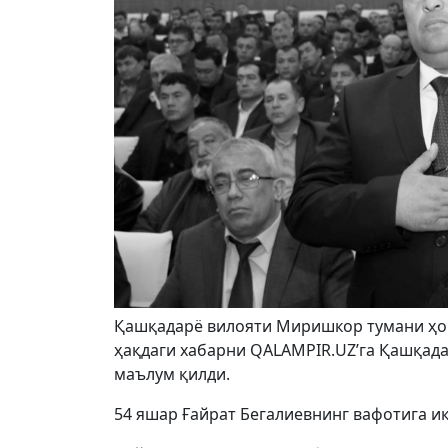
Қашқадарё вилояти Миришкор тумани ҳоки
ҳақдаги хабарни QALAMPIR.UZ’га Қашқад
маълум қилди.
54 яшар Ғайрат Бегалиевнинг вафотига и