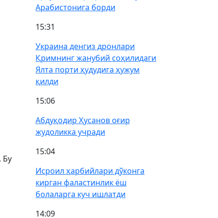
Арабистонига борди
15:31
Украина денгиз дронлари
Қримнинг жанубий соҳилидаги
Ялта порти ҳудудига ҳужум
қилди
15:06
Абдуқодир Ҳусанов оғир
жудоликка учради
15:04
 Бу
Исроил ҳарбийлари дўконга
кирган фаластинлик ёш
болаларга куч ишлатди
14:09