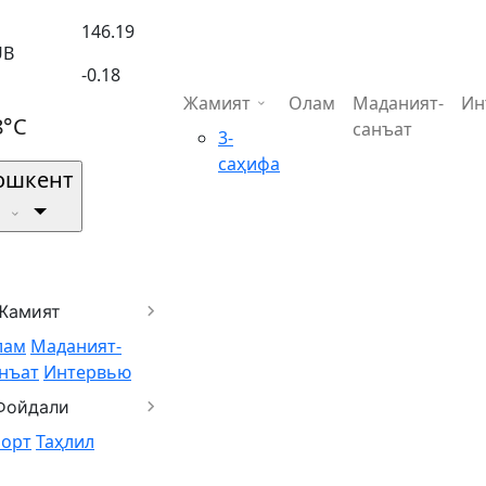
146.19
UB
-0.18
Жамият
Олам
Маданият-
Ин
8°C
санъат
3-
саҳифа
ошкент
Жамият
лам
Маданият-
нъат
Интервью
Фойдали
порт
Таҳлил