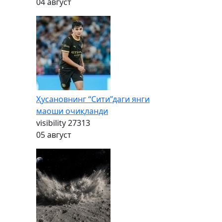
04 август
Ҳусановнинг “Сити”даги янги
маоши очиқланди
visibility
27313
05 август