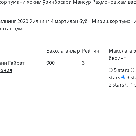
кор тумани ҳоким ўринбосари Мансур Раҳмонов ҳам ва
йилнинг 2020 йилнинг 4 мартидан буён Миришкор туман
ётган эди.
Баҳолаганлар
Рейтинг
Мақолага 
беринг
ани
Ғайрат
900
3
мония
5 stars
stars
3 st
2 stars
1 