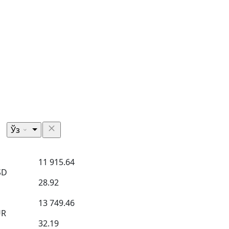
Ўз
11 915.64
SD
28.92
13 749.46
UR
32.19