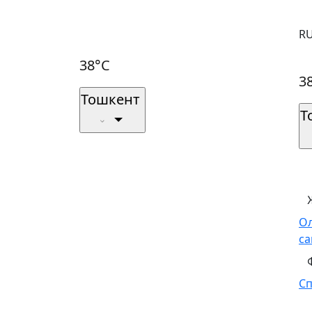
R
38°C
3
Тошкент
Т
О
са
С