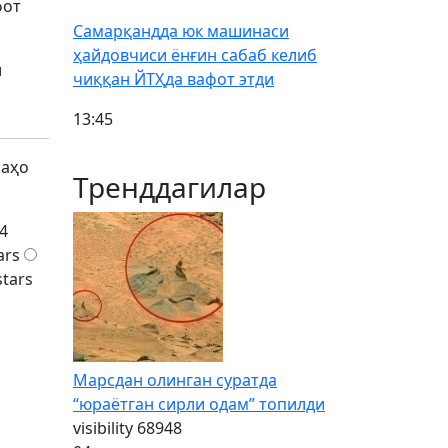
фот
Самарқандда юк машинаси
ҳайдовчиси ёнғин сабаб келиб
и
чиққан ЙТҲда вафот этди
13:45
баҳо
Тренддагилар
4
ars
stars
Марсдан олинган суратда
“юраётган сирли одам” топилди
visibility
68948