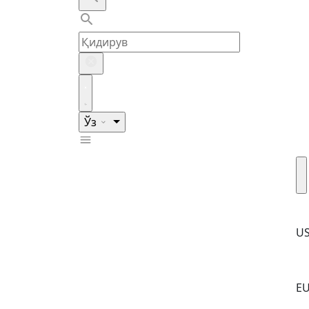
Ўз
U
E