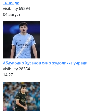
топилди
visibility
69294
04 август
Абдуқодир Ҳусанов оғир жудоликка учради
visibility
28354
14:27