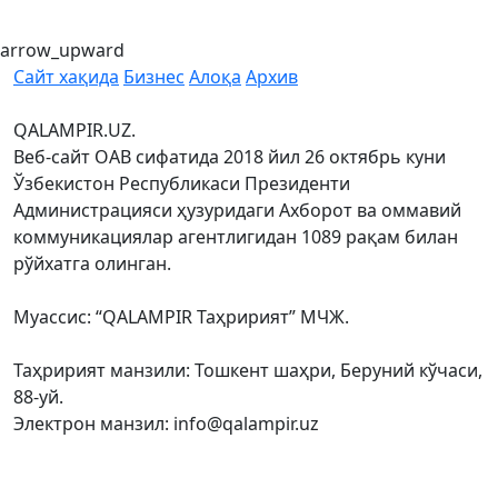
arrow_upward
Сайт хақида
Бизнес
Алоқа
Архив
QALAMPIR.UZ.
Веб-сайт ОАВ сифатида 2018 йил 26 октябрь куни
Ўзбекистон Республикаси Президенти
Администрацияси ҳузуридаги Ахборот ва оммавий
коммуникациялар агентлигидан 1089 рақам билан
рўйхатга олинган.
Муассис: “QALAMPIR Таҳририят” МЧЖ.
Таҳририят манзили: Тошкент шаҳри, Беруний кўчаси,
88-уй.
Электрон манзил: info@qalampir.uz