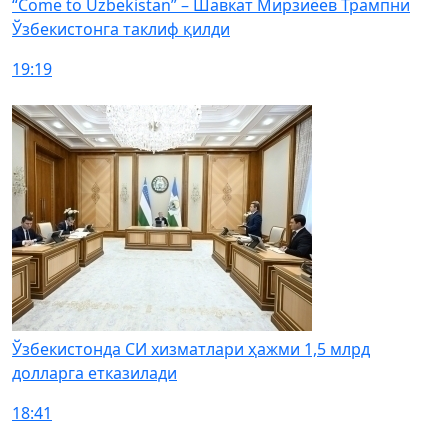
“Come to Uzbekistan” – Шавкат Мирзиёев Трампни
Ўзбекистонга таклиф қилди
19:19
Ўзбекистонда СИ хизматлари ҳажми 1,5 млрд
долларга етказилади
18:41