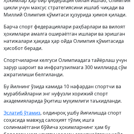
Ҳокимлар ҳар бир федерация билан ишлаб, Олимпия
цикли учун махсус стратегиясини ишлаб чиқади ва
Миллий Олимпия қўмитаси ҳузурида ҳимоя қилади.
Барча спорт федерациялари раҳбарлари ва вилоят
ҳокимлари амалга ошираётган ишлари ва эришган
натижалари ҳақида ҳар ойда Олимпия қўмитасида
ҳисобот беради.
Спортчиларни келгуси Олимпиадага тайёрлаш учун
зарур шароит ва инфратузилмага 300 миллиард сўм
ажратилиши белгиланди.
Бу йилнинг ўзида камида 10 нафардан спортчи ва
мураббийларни энг нуфузли хорижий спорт
академияларида ўқитиш муҳимлиги таъкидланди.
Эслатиб ўтамиз
, олдинроқ ушбу йиғилишда спорт
соҳасида мавжуд салоҳият тўлиқ ишга
солинмаётгани бўйича ҳокимларнинг ҳам бу