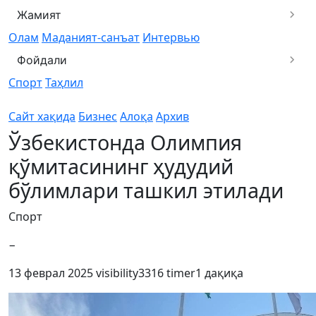
Жамият
Олам
Маданият-санъат
Интервью
Фойдали
Спорт
Таҳлил
Сайт хақида
Бизнес
Алоқа
Архив
Ўзбекистонда Олимпия
қўмитасининг ҳудудий
бўлимлари ташкил этилади
Спорт
−
13 феврал 2025
visibility
3316
timer
1 дақиқа