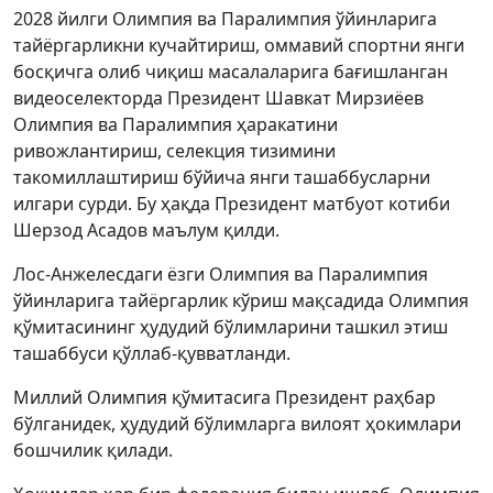
2028 йилги Олимпия ва Паралимпия ўйинларига
тайёргарликни кучайтириш, оммавий спортни янги
босқичга олиб чиқиш масалаларига бағишланган
видеоселекторда Президент Шавкат Мирзиёев
Олимпия ва Паралимпия ҳаракатини
ривожлантириш, селекция тизимини
такомиллаштириш бўйича янги ташаббусларни
илгари сурди. Бу ҳақда Президент матбуот котиби
Шерзод Асадов маълум қилди.
Лос-Анжелесдаги ёзги Олимпия ва Паралимпия
ўйинларига тайёргарлик кўриш мақсадида Олимпия
қўмитасининг ҳудудий бўлимларини ташкил этиш
ташаббуси қўллаб-қувватланди.
Миллий Олимпия қўмитасига Президент раҳбар
бўлганидек, ҳудудий бўлимларга вилоят ҳокимлари
бошчилик қилади.