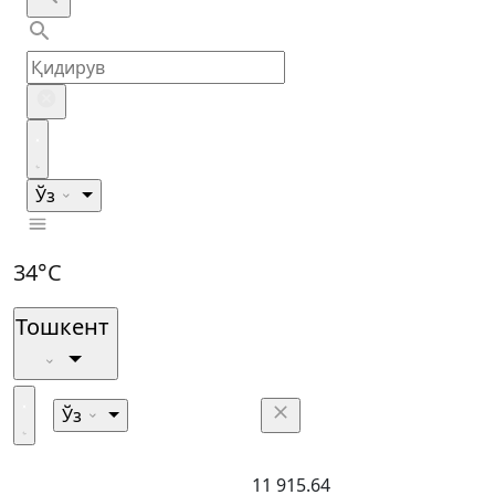
Ўз
34°C
Тошкент
Ўз
11 915.64