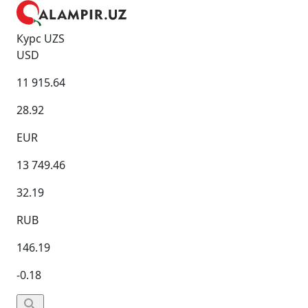
Курс UZS
USD
11 915.64
28.92
EUR
13 749.46
32.19
RUB
146.19
-0.18