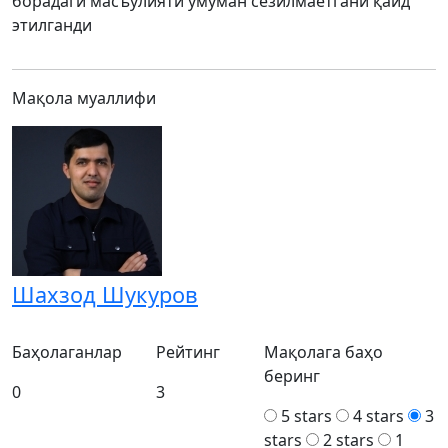
борадаги масъулияти умуман сезилмаётгани қайд
этилганди
Мақола муаллифи
Шахзод Шукуров
Баҳолаганлар
Рейтинг
Мақолага баҳо
беринг
0
3
5 stars
4 stars
3
stars
2 stars
1