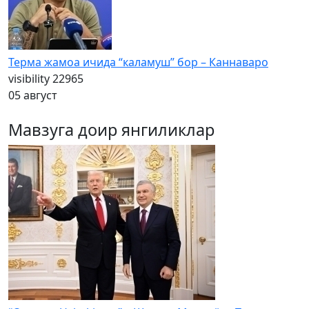
Терма жамоа ичида “каламуш” бор – Каннаваро
visibility
22965
05 август
Мавзуга доир янгиликлар