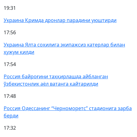
19:31
Украина Қримда дронлар парадини уюштирди
17:56
Украина Ялта соҳилига экипажсиз катерлар билан
ҳужум қилди
17:54
Россия байроғини таҳқирлашда айбланган
ўзбекистонлик аёл ватанга қайтарилди
17:48
Россия Одессанинг “Черноморетс” стадионига зарба
берди
17:32