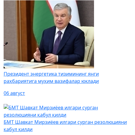
Президент энергетика тизимининг янги
раҳбариятига муҳим вазифалар юклади
06 август
БМТ Шавкат Мирзиёев илгари сурган резолюцияни
қабул қилди