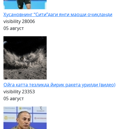
Ҳусановнинг “Сити”даги янги маоши очиқланди
visibility
28006
05 август
Ойга катта тезликда йирик ракета урилди (видео)
visibility
23353
05 август