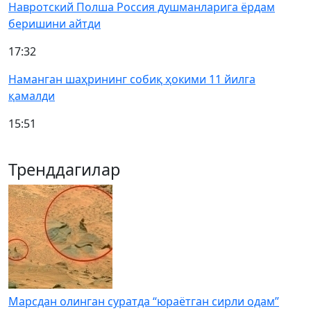
Навротский Полша Россия душманларига ёрдам
беришини айтди
17:32
Наманган шаҳрининг собиқ ҳокими 11 йилга
қамалди
15:51
Тренддагилар
Марсдан олинган суратда “юраётган сирли одам”