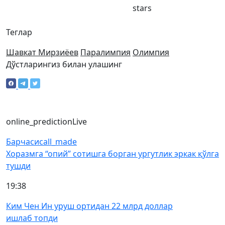
stars
Теглар
Шавкат Мирзиёев
Паралимпия
Олимпия
Дўстларингиз билан улашинг
online_prediction
Live
Барчаси
call_made
Хоразмга “опий” сотишга борган ургутлик эркак қўлга
тушди
19:38
Ким Чен Ин уруш ортидан 22 млрд доллар
ишлаб топди