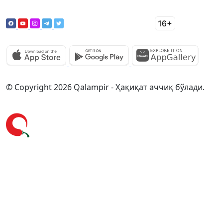
© Copyright 2026 Qalampir - Ҳақиқат аччиқ бўлади.