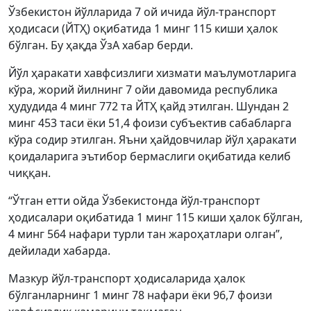
Ўзбекистон йўлларида 7 ой ичида йўл-транспорт
ҳодисаси (ЙТҲ) оқибатида 1 минг 115 киши ҳалок
бўлган. Бу ҳақда ЎзА хабар берди.
Йўл ҳаракати хавфсизлиги хизмати маълумотларига
кўра, жорий йилнинг 7 ойи давомида республика
ҳудудида 4 минг 772 та ЙТҲ қайд этилган. Шундан 2
минг 453 таси ёки 51,4 фоизи субъектив сабабларга
кўра содир этилган. Яъни ҳайдовчилар йўл ҳаракати
қоидаларига эътибор бермаслиги оқибатида келиб
чиққан.
“Ўтган етти ойда Ўзбекистонда йўл-транспорт
ҳодисалари оқибатида 1 минг 115 киши ҳалок бўлган,
4 минг 564 нафари турли тан жароҳатлари олган”,
дейилади хабарда.
Мазкур йўл-транспорт ҳодисаларида ҳалок
бўлганларнинг 1 минг 78 нафари ёки 96,7 фоизи