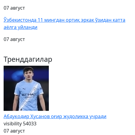
07 август
Ўзбекистонда 11 мингдан ортиқ эркак ўзидан катта
аёлга уйланди
07 август
Тренддагилар
Абдуқодир Ҳусанов оғир жудоликка учради
visibility
54033
07 август