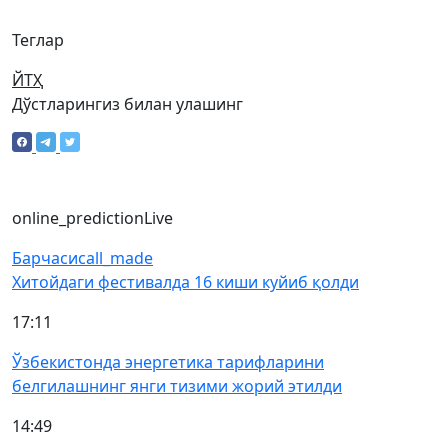
Теглар
ЙТҲ
Дўстларингиз билан улашинг
online_prediction
Live
Барчаси
call_made
Хитойдаги фестивалда 16 киши куйиб қолди
17:11
Ўзбекистонда энергетика тарифларини
белгилашнинг янги тизими жорий этилди
14:49