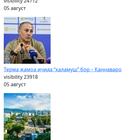
visibility
24712
05 август
Терма жамоа ичида “каламуш” бор – Каннаваро
visibility
23918
05 август