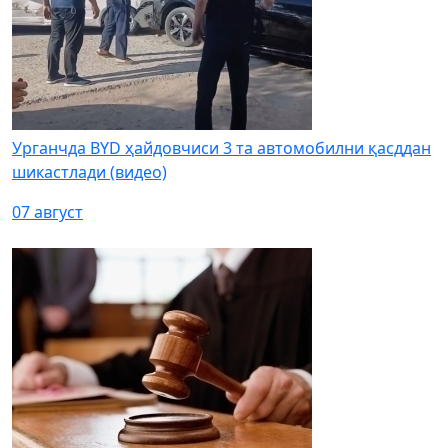
Урганчда BYD ҳайдовчиси 3 та автомобилни қасддан
шикастлади (видео)
07 август