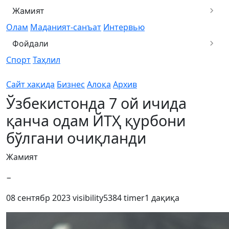
Жамият
Олам
Маданият-санъат
Интервью
Фойдали
Спорт
Таҳлил
Сайт хақида
Бизнес
Алоқа
Архив
Ўзбекистонда 7 ой ичида
қанча одам ЙТҲ қурбони
бўлгани очиқланди
Жамият
−
08 сентябр 2023
visibility
5384
timer
1 дақиқа