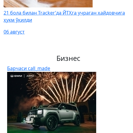
21 бола билан Tracker’да ЙТҲга учраган ҳайдовчига
ҳукм ўқилди
06 август
Бизнес
Барчаси
call_made