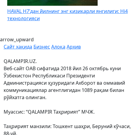
HAVAL H7’дан йилнинг энг қизиқарли янгилиги: Hi4
K
технологияси
arrow_upward
Сайт хақида
Бизнес
Алоқа
Архив
QALAMPIR.UZ.
Веб-сайт ОАВ сифатида 2018 йил 26 октябрь куни
Ўзбекистон Республикаси Президенти
Администрацияси ҳузуридаги Ахборот ва оммавий
коммуникациялар агентлигидан 1089 рақам билан
рўйхатга олинган.
Муассис: “QALAMPIR Таҳририят” МЧЖ.
Таҳририят манзили: Тошкент шаҳри, Беруний кўчаси,
88-уй.