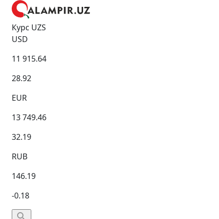
Курс UZS
USD
11 915.64
28.92
EUR
13 749.46
32.19
RUB
146.19
-0.18