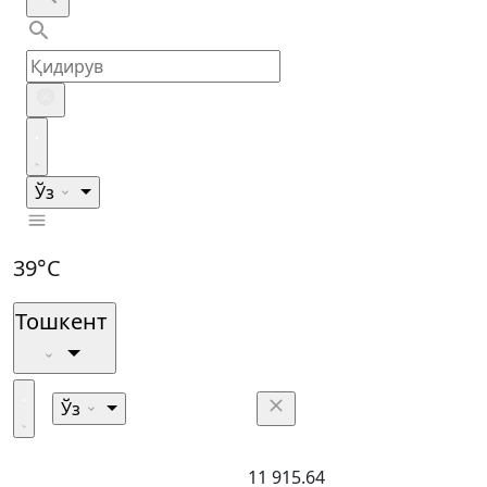
Ўз
39°C
Тошкент
Ўз
11 915.64