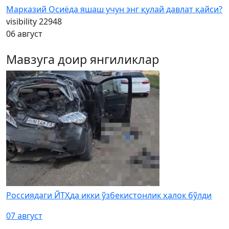
Марказий Осиёда яшаш учун энг қулай давлат қайси?
visibility
22948
06 август
Мавзуга доир янгиликлар
Россиядаги ЙТҲда икки ўзбекистонлик ҳалок бўлди
07 август