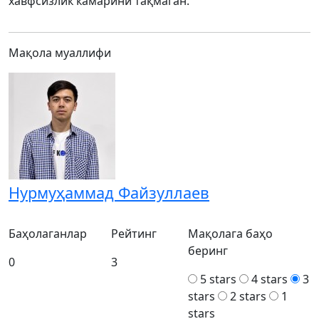
хавфсизлик камарини тақмаган.
Мақола муаллифи
Нурмуҳаммад Файзуллаев
Баҳолаганлар
Рейтинг
Мақолага баҳо
беринг
0
3
5 stars
4 stars
3
stars
2 stars
1
stars