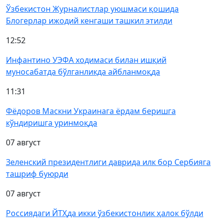
Ўзбекистон Журналистлар уюшмаси қошида
Блогерлар ижодий кенгаши ташкил этилди
12:52
Инфантино УЭФА ходимаси билан ишқий
муносабатда бўлганликда айбланмоқда
11:31
Фёдоров Маскни Украинага ёрдам беришга
кўндиришга уринмоқда
07 август
Зеленский президентлиги даврида илк бор Сербияга
ташриф буюрди
07 август
Россиядаги ЙТҲда икки ўзбекистонлик ҳалок бўлди