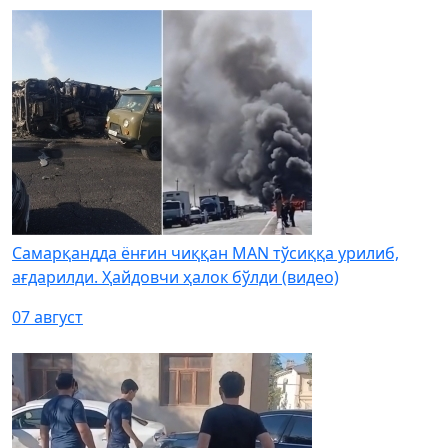
Самарқандда ёнғин чиққан MAN тўсиққа урилиб,
ағдарилди. Ҳайдовчи ҳалок бўлди (видео)
07 август