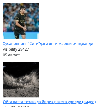
Ҳусановнинг “Сити”даги янги маоши очиқланди
visibility
29427
05 август
Ойга катта тезликда йирик ракета урилди (видео)