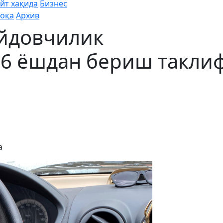
йт хақида
Бизнес
оқа
Архив
айдовчилик
16 ёшдан бериш такли
а