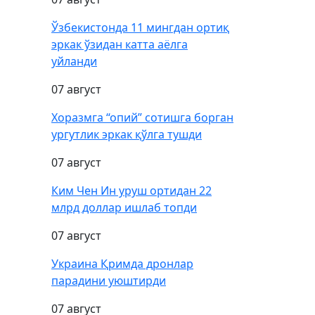
Ўзбекистонда 11 мингдан ортиқ
эркак ўзидан катта аёлга
уйланди
07 август
Хоразмга “опий” сотишга борган
ургутлик эркак қўлга тушди
07 август
Ким Чен Ин уруш ортидан 22
млрд доллар ишлаб топди
07 август
Украина Қримда дронлар
парадини уюштирди
07 август