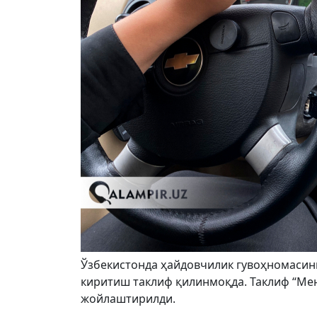
Ўзбекистонда ҳайдовчилик гувоҳномасини
киритиш таклиф қилинмоқда. Таклиф “Ме
жойлаштирилди.