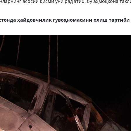
ларнинг асосий қисми уни рад этиб, бу аҳмоқхона такл
истонда ҳайдовчилик гувоҳномасини олиш тартиби