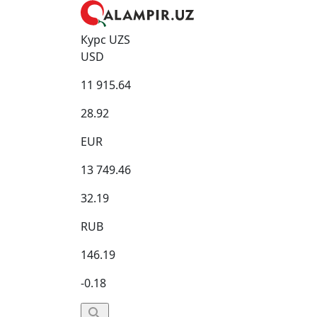
Курс UZS
USD
11 915.64
28.92
EUR
13 749.46
32.19
RUB
146.19
-0.18