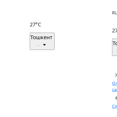
R
27°C
2
Тошкент
Т
О
са
С