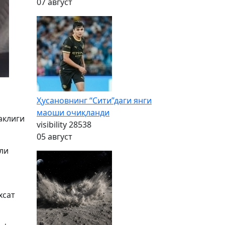
07 август
Ҳусановнинг “Сити”даги янги
маоши очиқланди
аклиги
visibility
28538
05 август
ли
хсат