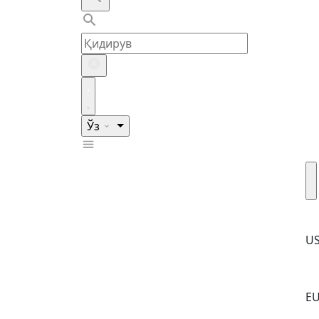
Ўз
U
E