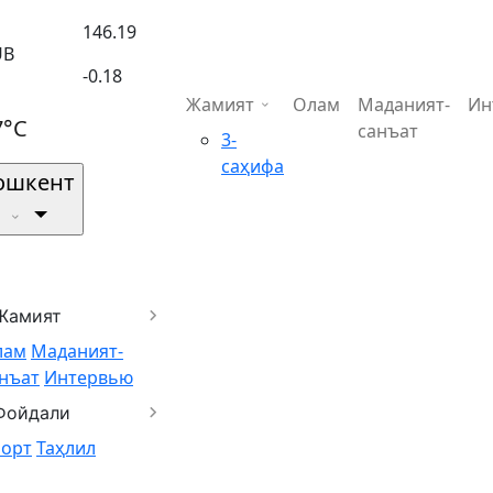
146.19
UB
-0.18
Жамият
Олам
Маданият-
Ин
7°C
санъат
3-
саҳифа
ошкент
Жамият
лам
Маданият-
нъат
Интервью
Фойдали
порт
Таҳлил