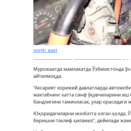
north_east
Вояга етмаган қизга машина бошқар
Мурожаатда мамлакатда Ўзбекистонда ўн
айтилмоқда.
“Аксарият хорижий давлатларда автомоби
мактабнинг катта синф ўқувчиларини иш
бандлигини таминласак, улар орасидаги
Юқоридагиларни инобатга олган ҳолда, 
беришни таклиф қиламиз”, дейилади жам