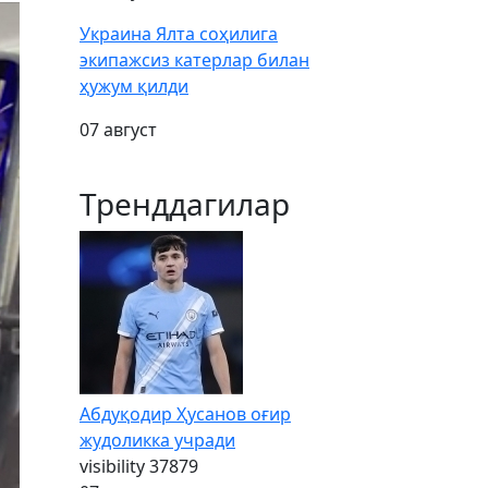
Украина Ялта соҳилига
экипажсиз катерлар билан
ҳужум қилди
07 август
Тренддагилар
Абдуқодир Ҳусанов оғир
жудоликка учради
visibility
37879