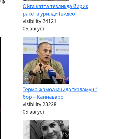
иф
Ойга катта тезликда йирик
ракета урилди (видео)
visibility
24121
05 август
Терма жамоа ичида “каламуш”
бор – Каннаваро
visibility
23228
05 август