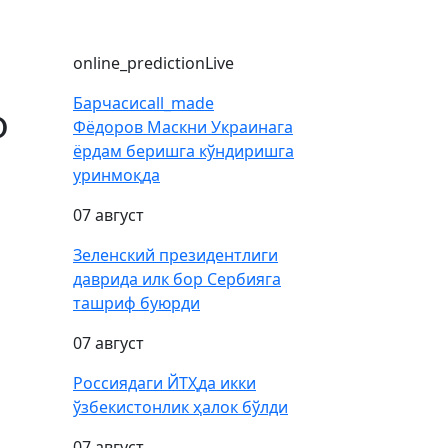
online_prediction
Live
Барчаси
call_made
ф
Фёдоров Маскни Украинага
ёрдам беришга кўндиришга
уринмоқда
07 август
Зеленский президентлиги
даврида илк бор Сербияга
ташриф буюрди
07 август
Россиядаги ЙТҲда икки
ўзбекистонлик ҳалок бўлди
07 август