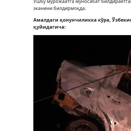
Ушбу мурожаатга муносабат билдираётган
эканини билдирмоқда.
Амалдаги қонунчиликка кўра, Ўзбек
қуйидагича: