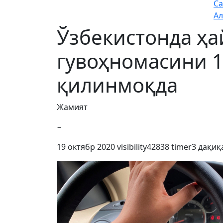
Са
Ал
Ўзбекистонда ҳ
гувоҳномасини 
қилинмоқда
Жамият
−
19 октябр 2020
visibility
42838
timer
3 дақиқ