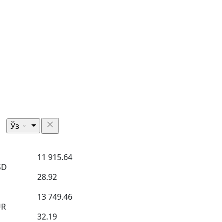
Ўз
11 915.64
SD
28.92
13 749.46
UR
32.19