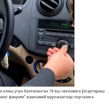
 олиш учун белгиланган 18 ёш чекловига ўзгартириш
нинг фикрим” жамоавий мурожаатлар порталига