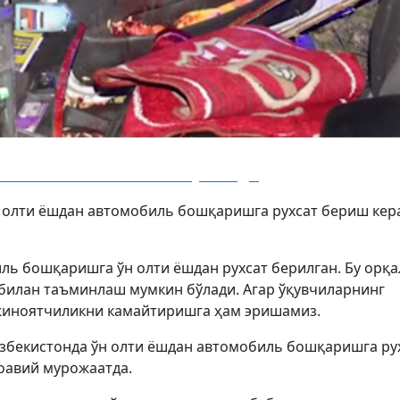
увини ишониш аянчли якунланди
 олти ёшдан автомобиль бошқаришга рухсат бериш кер
ль бошқаришга ўн олти ёшдан рухсат берилган. Бу орқа
 билан таъминлаш мумкин бўлади. Агар ўқувчиларнинг
 жиноятчиликни камайтиришга ҳам эришамиз.
Ўзбекистонда ўн олти ёшдан автомобиль бошқаришга ру
оавий мурожаатда.