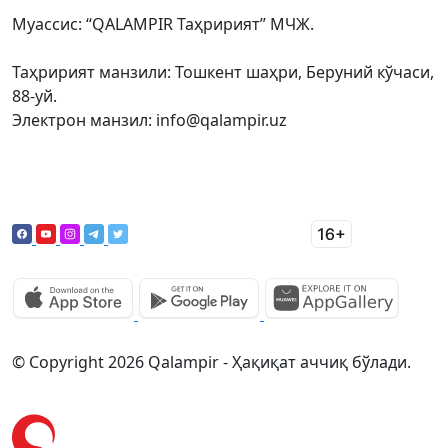
Муассис: “QALAMPIR Таҳририят” МЧЖ.
Таҳририят манзили: Тошкент шаҳри, Беруний кўчаси,
88-уй.
Электрон манзил: info@qalampir.uz
© Copyright 2026 Qalampir - Ҳақиқат аччиқ бўлади.