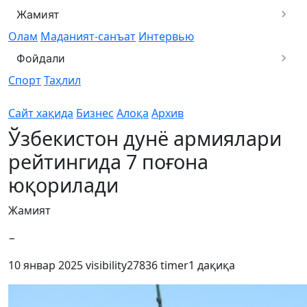
Жамият
Олам
Маданият-санъат
Интервью
Фойдали
Спорт
Таҳлил
Сайт хақида
Бизнес
Алоқа
Архив
Ўзбекистон дунё армиялари
рейтингида 7 поғона
юқорилади
Жамият
−
10 январ 2025
visibility
27836
timer
1 дақиқа