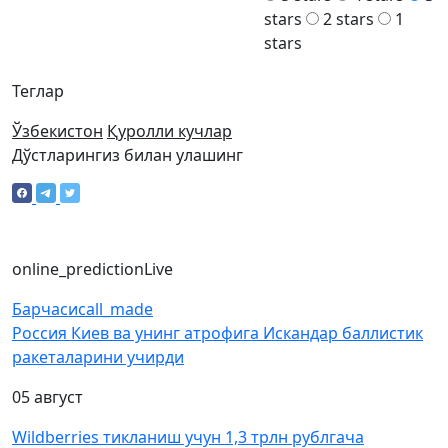
stars
2 stars
1
stars
Теглар
Ўзбекистон
Қуролли кучлар
Дўстларингиз билан улашинг
online_prediction
Live
Барчаси
call_made
Россия Киев ва унинг атрофига Искандар баллистик
ракеталарини учирди
05 август
Wildberries тикланиш учун 1,3 трлн рублгача