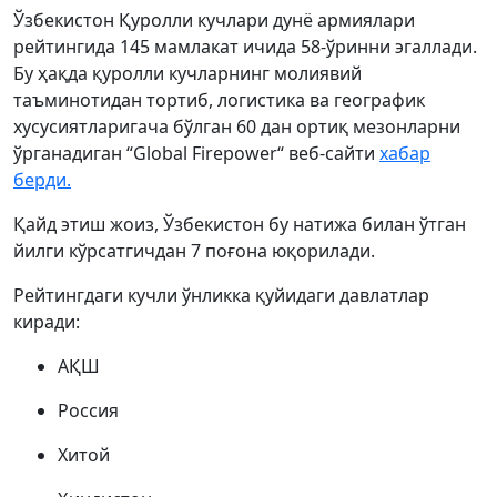
Ўзбекистон Қуролли кучлари дунё армиялари
рейтингида 145 мамлакат ичида 58-ўринни эгаллади.
Бу ҳақда қуролли кучларнинг молиявий
таъминотидан тортиб, логистика ва географик
хусусиятларигача бўлган 60 дан ортиқ мезонларни
ўрганадиган “Global Firepower“ веб-сайти
хабар
берди.
Қайд этиш жоиз, Ўзбекистон бу натижа билан ўтган
йилги кўрсатгичдан 7 поғона юқорилади.
Рейтингдаги кучли ўнликка қуйидаги давлатлар
киради:
АҚШ
Россия
Хитой