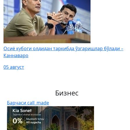
Осиё кубоги олдидан таркибда ўзгаришлар бўлади –
Каннаваро
05 август
Бизнес
Барчаси
call_made