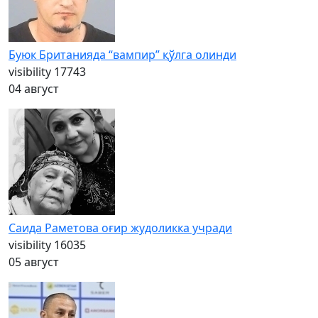
Буюк Британияда “вампир” қўлга олинди
visibility
17743
04 август
Саида Раметова оғир жудоликка учради
visibility
16035
05 август