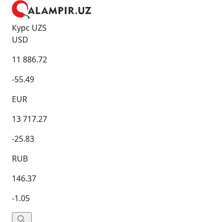
Курс UZS
USD
11 886.72
-55.49
EUR
13 717.27
-25.83
RUB
146.37
-1.05