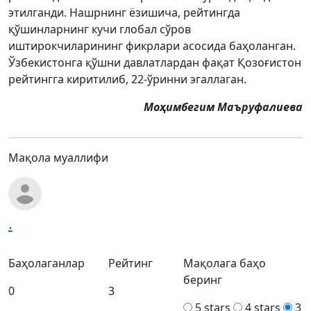
этилганди. Нашрнинг ёзишича, рейтингда
қўшинларнинг кучи глобал сўров
иштирокчиларининг фикрлари асосида баҳоланган.
Ўзбекистонга қўшни давлатлардан фақат Қозоғистон
рейтингга киритилиб, 22-ўринни эгаллаган.
Моҳимбегим Маъруфалиева
Мақола муаллифи
.
Баҳолаганлар
Рейтинг
Мақолага баҳо
беринг
0
3
5 stars
4 stars
3