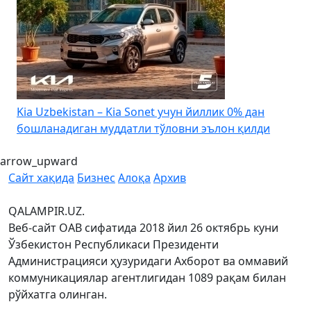
4
Kia Uzbekistan – Kia Sonet учун йиллик 0% дан
бошланадиган муддатли тўловни эълон қилди
arrow_upward
Сайт хақида
Бизнес
Алоқа
Архив
QALAMPIR.UZ.
Веб-сайт ОАВ сифатида 2018 йил 26 октябрь куни
Ўзбекистон Республикаси Президенти
Администрацияси ҳузуридаги Ахборот ва оммавий
коммуникациялар агентлигидан 1089 рақам билан
рўйхатга олинган.