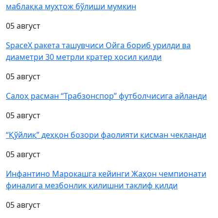
маблаққа муҳтож бўлиши мумкин
05 август
SpaceX ракета ташувчиси Ойга бориб урилди ва
диаметри 30 метрли кратер ҳосил қилди
05 август
Салоҳ расман “Трабзонспор” футболчисига айланди
05 август
“Қўйлиқ” деҳқон бозори фаолияти қисман чекланди
05 август
Инфантино Марокашга кейинги Жаҳон чемпионати
финалига мезбонлик қилишни таклиф қилди
05 август