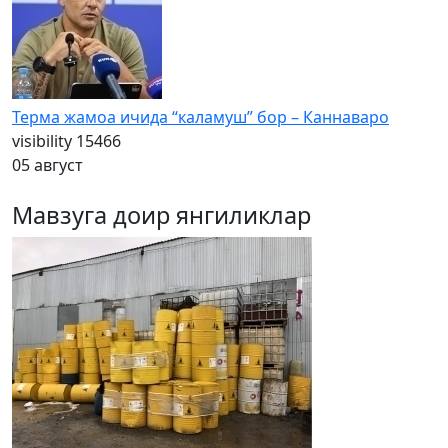
Терма жамоа ичида “каламуш” бор – Каннаваро
visibility
15466
05 август
Мавзуга доир янгиликлар