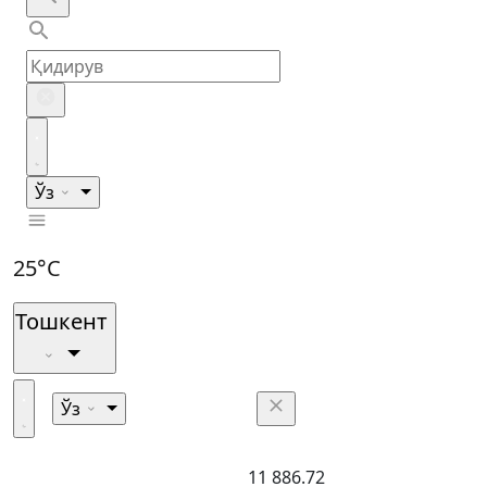
Ўз
25°C
Тошкент
Ўз
11 886.72