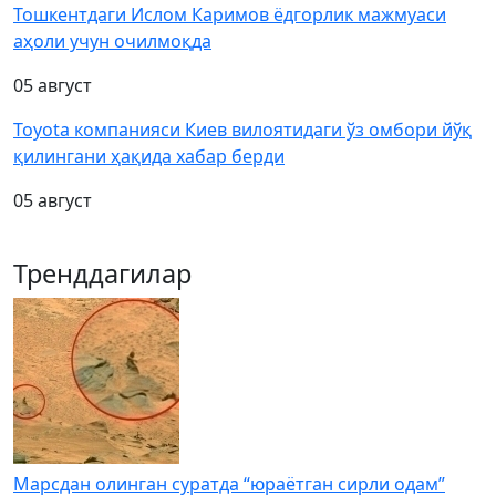
Тошкентдаги Ислом Каримов ёдгорлик мажмуаси
аҳоли учун очилмоқда
05 август
Toyota компанияси Киев вилоятидаги ўз омбори йўқ
қилингани ҳақида хабар берди
05 август
Тренддагилар
Марсдан олинган суратда “юраётган сирли одам”