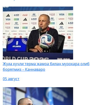
Жуда кучли терма жамоа билан музокара олиб
боряпмиз – Каннаваро
05 август