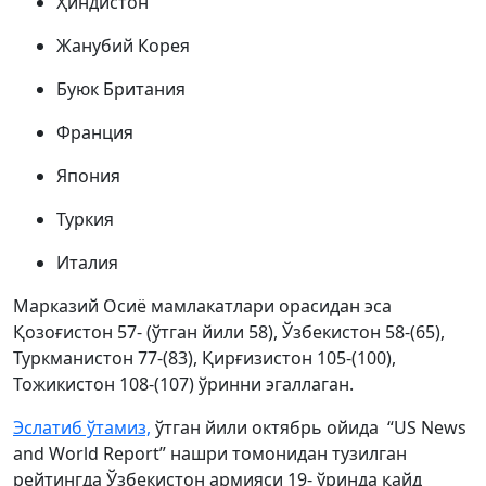
Ҳиндистон
Жанубий Корея
Буюк Британия
Франция
Япония
Туркия
Италия
Марказий Осиё мамлакатлари орасидан эса
Қозоғистон 57- (ўтган йили 58), Ўзбекистон 58-(65),
Туркманистон 77-(83), Қирғизистон 105-(100),
Тожикистон 108-(107) ўринни эгаллаган.
Эслатиб ўтамиз,
ўтган йили октябрь ойида “US News
and World Report” нашри томонидан тузилган
рейтингда Ўзбекистон армияси 19- ўринда қайд