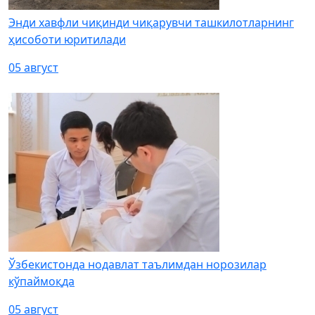
Энди хавфли чиқинди чиқарувчи ташкилотларнинг
ҳисоботи юритилади
05 август
Ўзбекистонда нодавлат таълимдан норозилар
кўпаймоқда
05 август