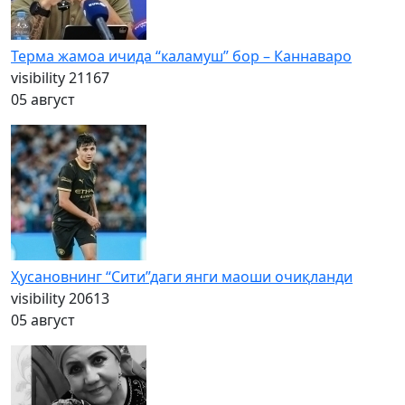
Терма жамоа ичида “каламуш” бор – Каннаваро
visibility
21167
05 август
Ҳусановнинг “Сити”даги янги маоши очиқланди
visibility
20613
05 август