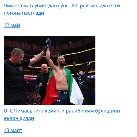
Чимаев мағлубиятдан сўнг UFC рейтингида етти
поғона пастлади
12 май
UFC Чимаевнинг кейинги рақиби ким бўлишини
эълон қилди
13 март