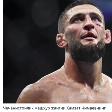
Чеченистонлик машҳур жангчи Ҳамзат Чимаевнинг