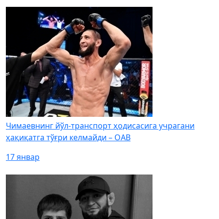
Чимаевнинг йўл-транспорт ҳодисасига учрагани
ҳақиқатга тўғри келмайди – ОАВ
17 январ