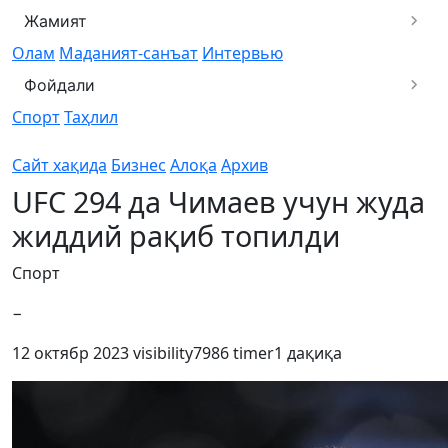
Жамият
Олам
Маданият-санъат
Интервью
Фойдали
Спорт
Таҳлил
Сайт хақида
Бизнес
Алоқа
Архив
UFC 294 да Чимаев учун жуда
жиддий рақиб топилди
Спорт
−
12 октябр 2023
visibility
7986
timer
1 дақиқа