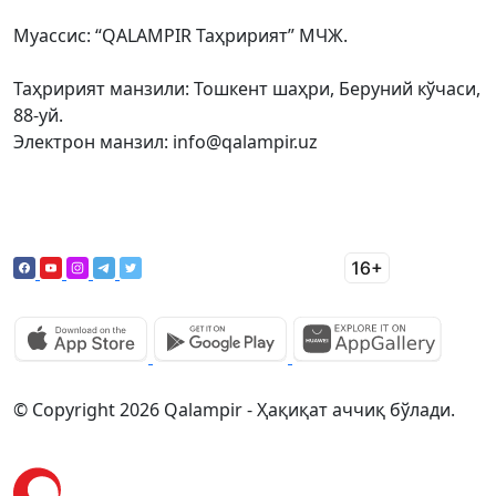
Муассис: “QALAMPIR Таҳририят” МЧЖ.
Таҳририят манзили: Тошкент шаҳри, Беруний кўчаси,
88-уй.
Электрон манзил: info@qalampir.uz
© Copyright 2026 Qalampir - Ҳақиқат аччиқ бўлади.