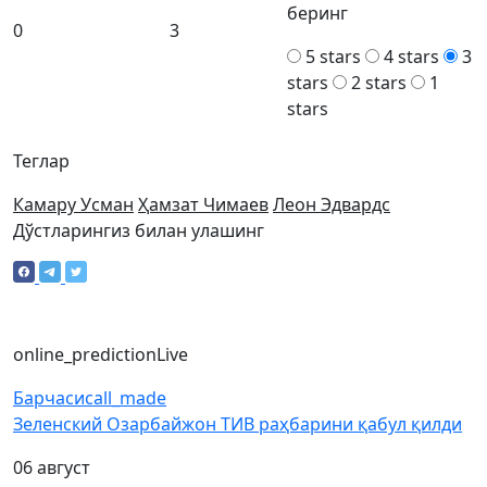
беринг
0
3
5 stars
4 stars
3
stars
2 stars
1
stars
Теглар
Камару Усман
Ҳамзат Чимаев
Леон Эдвардс
Дўстларингиз билан улашинг
online_prediction
Live
Барчаси
call_made
Зеленский Озарбайжон ТИВ раҳбарини қабул қилди
06 август