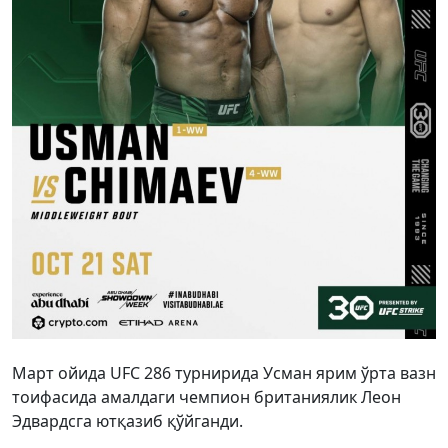
Март ойида UFC 286 турнирида Усман ярим ўрта вазн
тоифасида амалдаги чемпион британиялик Леон
Эдвардсга ютқазиб қўйганди.