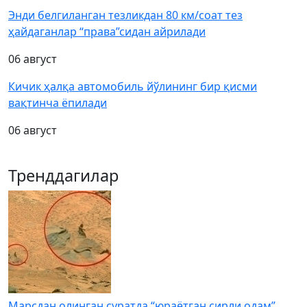
Энди белгиланган тезликдан 80 км/соат тез
ҳайдаганлар “права”сидан айрилади
06 август
Кичик ҳалқа автомобиль йўлининг бир қисми
вақтинча ёпилади
06 август
Тренддагилар
Марсдан олинган суратда “юраётган сирли одам”