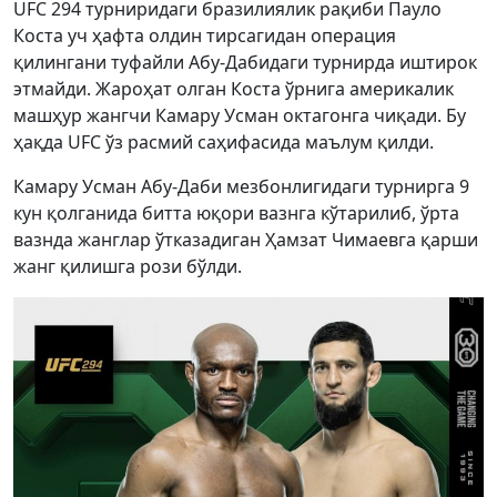
UFC 294 турниридаги бразилиялик рақиби Пауло
Коста уч ҳафта олдин тирсагидан операция
қилингани туфайли Абу-Дабидаги турнирда иштирок
этмайди. Жароҳат олган Коста ўрнига америкалик
машҳур жангчи Камару Усман октагонга чиқади. Бу
ҳақда UFC ўз расмий саҳифасида маълум қилди.
Камару Усман Абу-Даби мезбонлигидаги турнирга 9
кун қолганида битта юқори вазнга кўтарилиб, ўрта
вазнда жанглар ўтказадиган Ҳамзат Чимаевга қарши
жанг қилишга рози бўлди.