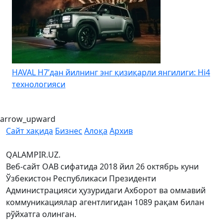
HAVAL H7’дан йилнинг энг қизиқарли янгилиги: Hi4
K
технологияси
arrow_upward
Сайт хақида
Бизнес
Алоқа
Архив
QALAMPIR.UZ.
Веб-сайт ОАВ сифатида 2018 йил 26 октябрь куни
Ўзбекистон Республикаси Президенти
Администрацияси ҳузуридаги Ахборот ва оммавий
коммуникациялар агентлигидан 1089 рақам билан
рўйхатга олинган.