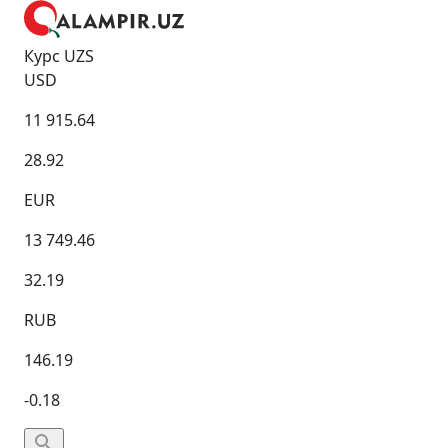
Курс UZS
USD
11 915.64
28.92
EUR
13 749.46
32.19
RUB
146.19
-0.18