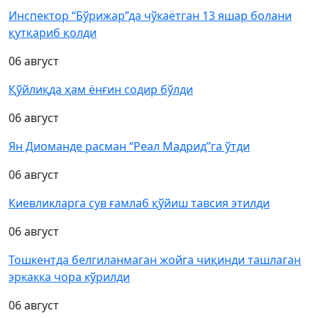
Инспектор “Бўрижар”да чўкаётган 13 яшар болани
қутқариб қолди
06 август
Қўйлиқда ҳам ёнғин содир бўлди
06 август
Ян Диоманде расман “Реал Мадрид”га ўтди
06 август
Киевликларга сув ғамлаб қўйиш тавсия этилди
06 август
Тошкентда белгиланмаган жойга чиқинди ташлаган
эркакка чора кўрилди
06 август