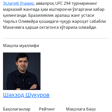
Эслатиб ўтамиз
, аввалроқ UFC 294 турнирининг
марказий жангида ҳам иштирокчи ўзгаргани хабар
қилинганди. Бразилиялик аралаш жанг устаси
Чарльз Оливейра қошидаги чуқур жароҳат сабабли
Махачевга қарши октагонга кўтарила олмайди.
Мақола муаллифи
Шахзод Шукуров
Баҳолаганлар
Рейтинг
Мақолага баҳо