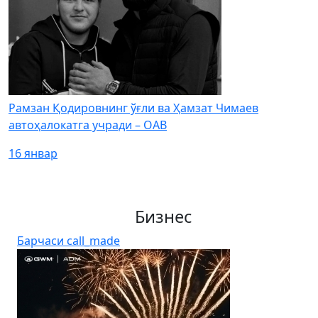
Рамзан Қодировнинг ўғли ва Ҳамзат Чимаев
автоҳалокатга учради – ОАВ
16 январ
Бизнес
Барчаси
call_made