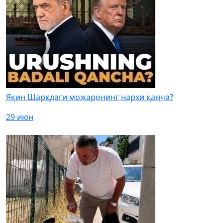
Яқин Шарқдаги можаронинг нархи қанча?
29 июн