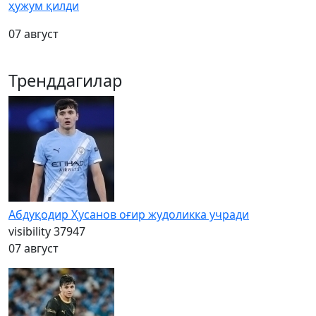
ҳужум қилди
07 август
Тренддагилар
Абдуқодир Ҳусанов оғир жудоликка учради
visibility
37947
07 август