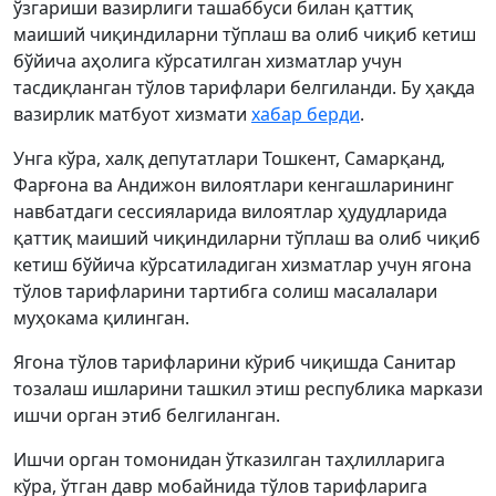
ўзгариши вазирлиги ташаббуси билан қаттиқ
маиший чиқиндиларни тўплаш ва олиб чиқиб кетиш
бўйича аҳолига кўрсатилган хизматлар учун
тасдиқланган тўлов тарифлари белгиланди. Бу ҳақда
вазирлик матбуот хизмати
хабар берди
.
Унга кўра, халқ депутатлари Тошкент, Самарқанд,
Фарғона ва Андижон вилоятлари кенгашларининг
навбатдаги сессияларида вилоятлар ҳудудларида
қаттиқ маиший чиқиндиларни тўплаш ва олиб чиқиб
кетиш бўйича кўрсатиладиган хизматлар учун ягона
тўлов тарифларини тартибга солиш масалалари
муҳокама қилинган.
Ягона тўлов тарифларини кўриб чиқишда Санитар
тозалаш ишларини ташкил этиш республика маркази
ишчи орган этиб белгиланган.
Ишчи орган томонидан ўтказилган таҳлилларига
кўра, ўтган давр мобайнида тўлов тарифларига