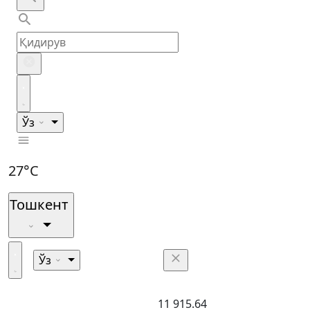
Ўз
27°C
Тошкент
Ўз
11 915.64