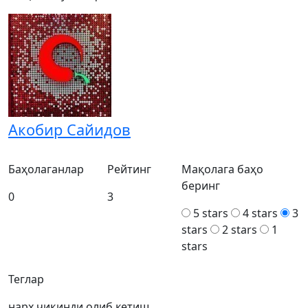
Акобир Сайидов
Баҳолаганлар
Рейтинг
Мақолага баҳо
беринг
0
3
5 stars
4 stars
3
stars
2 stars
1
stars
Теглар
нарх
чиқинди
олиб кетиш