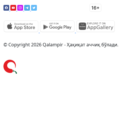
© Copyright 2026 Qalampir - Ҳақиқат аччиқ бўлади.