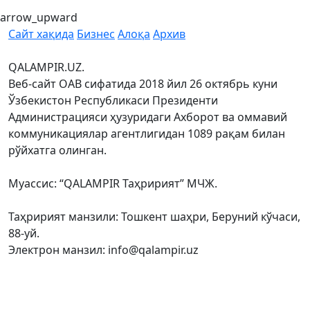
arrow_upward
Сайт хақида
Бизнес
Алоқа
Архив
QALAMPIR.UZ.
Веб-сайт ОАВ сифатида 2018 йил 26 октябрь куни
Ўзбекистон Республикаси Президенти
Администрацияси ҳузуридаги Ахборот ва оммавий
коммуникациялар агентлигидан 1089 рақам билан
рўйхатга олинган.
Муассис: “QALAMPIR Таҳририят” МЧЖ.
Таҳририят манзили: Тошкент шаҳри, Беруний кўчаси,
88-уй.
Электрон манзил: info@qalampir.uz