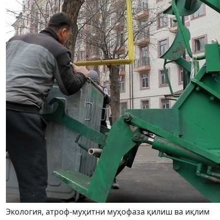
Экология, атроф-муҳитни муҳофаза қилиш ва иқлим