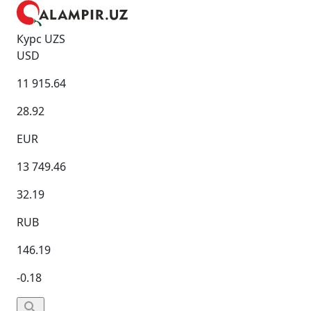
Курс UZS
USD
11 915.64
28.92
EUR
13 749.46
32.19
RUB
146.19
-0.18