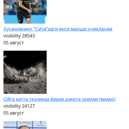
Ҳусановнинг “Сити”даги янги маоши очиқланди
visibility
28543
05 август
Ойга катта тезликда йирик ракета урилди (видео)
visibility
24127
05 август