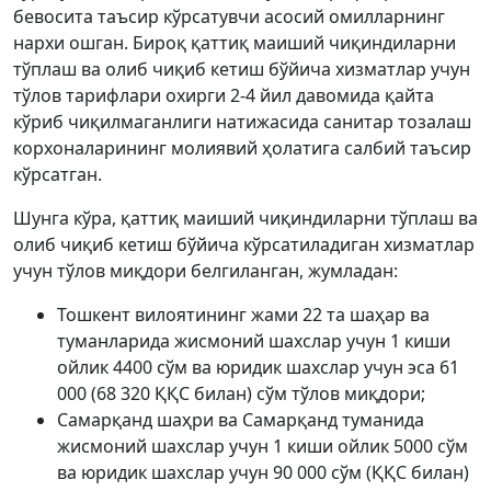
бевосита таъсир кўрсатувчи асосий омилларнинг
нархи ошган. Бироқ қаттиқ маиший чиқиндиларни
тўплаш ва олиб чиқиб кетиш бўйича хизматлар учун
тўлов тарифлари охирги 2-4 йил давомида қайта
кўриб чиқилмаганлиги натижасида санитар тозалаш
корхоналарининг молиявий ҳолатига салбий таъсир
кўрсатган.
Шунга кўра, қаттиқ маиший чиқиндиларни тўплаш ва
олиб чиқиб кетиш бўйича кўрсатиладиган хизматлар
учун тўлов миқдори белгиланган, жумладан:
Тошкент вилоятининг жами 22 та шаҳар ва
туманларида жисмоний шахслар учун 1 киши
ойлик 4400 сўм ва юридик шахслар учун эса 61
000 (68 320 ҚҚС билан) сўм тўлов миқдори;
Самарқанд шаҳри ва Самарқанд туманида
жисмоний шахслар учун 1 киши ойлик 5000 сўм
ва юридик шахслар учун 90 000 сўм (ҚҚС билан)