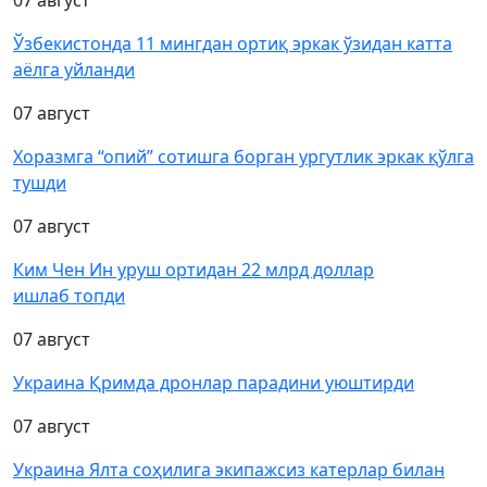
07 август
Ўзбекистонда 11 мингдан ортиқ эркак ўзидан катта
аёлга уйланди
07 август
Хоразмга “опий” сотишга борган ургутлик эркак қўлга
тушди
07 август
Ким Чен Ин уруш ортидан 22 млрд доллар
ишлаб топди
07 август
Украина Қримда дронлар парадини уюштирди
07 август
Украина Ялта соҳилига экипажсиз катерлар билан