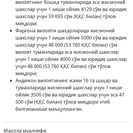
вилоятнинг бошқа туманларида эса жисмоний
шахслар учун 1 киши ойлик 4129 сўм ва юридик
шахслар учун 59 693 сўм (ҚҚС билан) тўлов
миқдори;
Фарғона вилояти шаҳарларида жисмоний
шахслар учун 1 киши ойлик 5000 сўм ва юридик
шахслар учун 48 000 (53 760 ҚҚС билан) сўм
вилоят туманларида эса жисмоний шахслар
учун 1 киши ойлик 4000 сўм ва юридик шахслар
учун 48 000 (53 760 ҚҚС билан) сўм тўлов
миқдори;
Андижон вилоятининг жами 16 та шаҳар ва
туманларида жисмоний шахслар учун 1 киши
ойлик 3500 сўм ва юридик шахслар учун эса 47
500 сўм (ҚҚС билан) тўлов миқдори этиб
белгиланиши маъқулланган.
Мақола муаллифи