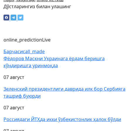
Дўстларингиз билан улашинг
online_prediction
Live
Барчаси
call_made
Фёдоров Маскни Украинага ёрдам беришга
кўндиришга уринмоқда
07 август
Зеленский президентлиги даврида илк бор Сербияга
ташриф буюрди
07 август
Россиядаги ЙТҲда икки ўзбекистонлик ҳалок бўлди