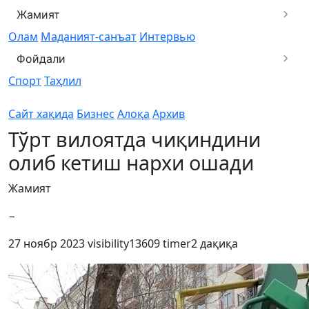
Жамият
Олам
Маданият-санъат
Интервью
Фойдали
Спорт
Таҳлил
Сайт хақида
Бизнес
Алоқа
Архив
Тўрт вилоятда чиқиндини
олиб кетиш нархи ошади
Жамият
−
27 ноябр 2023
visibility
13609
timer
2 дақиқа