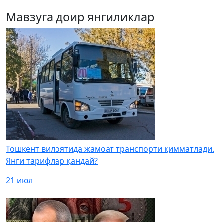
Мавзуга доир янгиликлар
Тошкент вилоятида жамоат транспорти қимматлади.
Янги тарифлар қандай?
21 июл