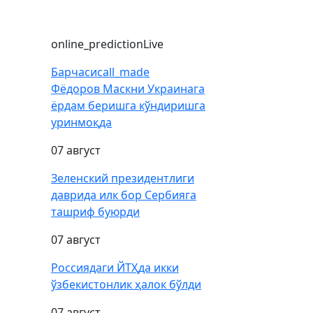
online_prediction
Live
Барчаси
call_made
Фёдоров Маскни Украинага
ёрдам беришга кўндиришга
уринмоқда
07 август
Зеленский президентлиги
даврида илк бор Сербияга
ташриф буюрди
07 август
Россиядаги ЙТҲда икки
ўзбекистонлик ҳалок бўлди
07 август