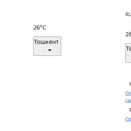
R
26°C
2
Тошкент
Т
О
са
С