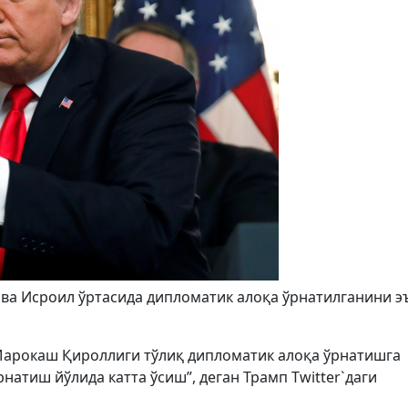
а Исроил ўртасида дипломатик алоқа ўрнатилганини э
 Марокаш Қироллиги тўлиқ дипломатик алоқа ўрнатишга
натиш йўлида катта ўсиш”, деган Трамп Twitter`даги