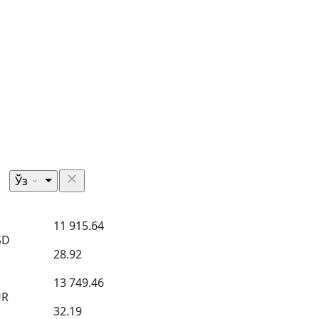
Ўз
11 915.64
SD
28.92
13 749.46
UR
32.19