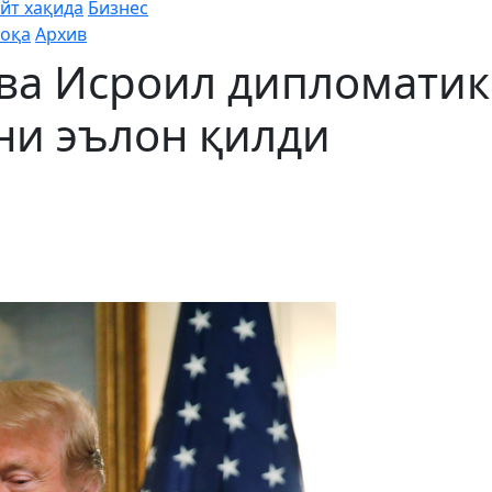
йт хақида
Бизнес
оқа
Архив
ва Исроил дипломатик
ни эълон қилди