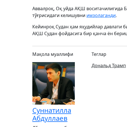
Аввалроқ, Оқ уйда АҚШ воситачилигида 
тўғрисидаги келишувни
имзолаганди
.
Кейинроқ Судан ҳам яҳудийлар давлати 
АҚШ Судан фойдасига бир қанча ён бери
Мақола муаллифи
Теглар
Дональд Трамп
Суннатилла
Абдуллаев