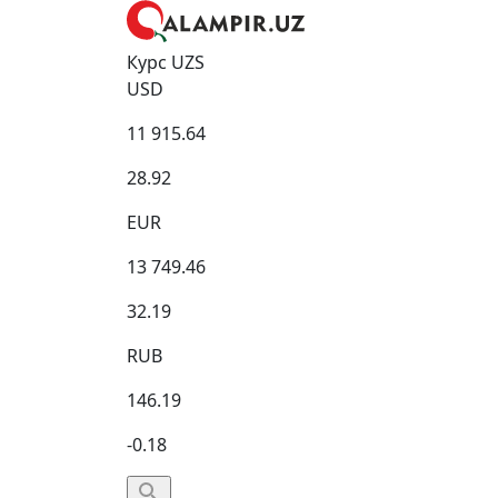
Курс UZS
USD
11 915.64
28.92
EUR
13 749.46
32.19
RUB
146.19
-0.18