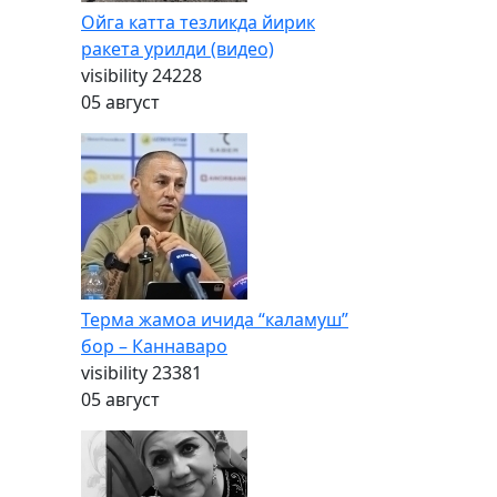
Ойга катта тезликда йирик
ракета урилди (видео)
visibility
24228
05 август
Терма жамоа ичида “каламуш”
бор – Каннаваро
visibility
23381
05 август