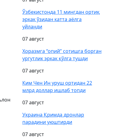
Ўзбекистонда 11 мингдан ортиқ
эркак ўзидан катта аёлга
уйланди
07 август
Хоразмга “опий” сотишга борган
ургутлик эркак қўлга тушди
07 август
Ким Чен Ин уруш ортидан 22
млрд доллар ишлаб топди
ълон
07 август
Украина Қримда дронлар
парадини уюштирди
07 август