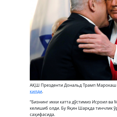
АҚШ Презденти Дональд Трамп Марокаш в
қилди
.
“Бизнинг икки катта дўстимиз Исроил ва
келишиб олди. Бу Яқин Шарқда тинчлик ўр
саҳифасида.