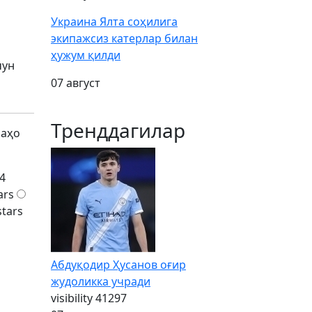
Украина Ялта соҳилига
экипажсиз катерлар билан
ҳужум қилди
чун
07 август
Тренддагилар
баҳо
4
ars
stars
Абдуқодир Ҳусанов оғир
жудоликка учради
visibility
41297