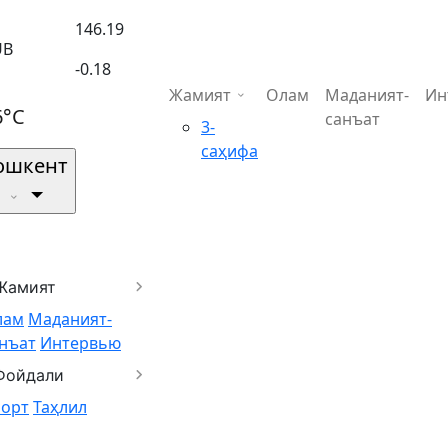
146.19
UB
-0.18
Жамият
Олам
Маданият-
Ин
6°C
санъат
3-
саҳифа
ошкент
Жамият
лам
Маданият-
нъат
Интервью
Фойдали
порт
Таҳлил