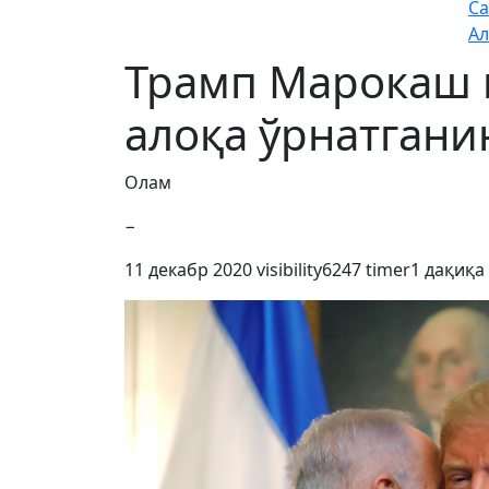
Са
Ал
Трамп Марокаш 
алоқа ўрнатгани
Олам
−
11 декабр 2020
visibility
6247
timer
1 дақиқа