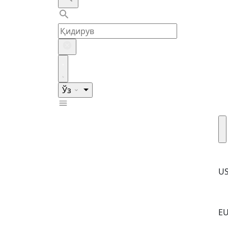
Ўз
U
E