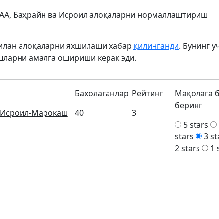
БАА, Баҳрайн ва Исроил алоқаларни нормаллаштириш
билан алоқаларни яхшилаши хабар
қилинганди
. Бунинг у
шларни амалга ошириши керак эди.
Баҳолаганлар
Рейтинг
Мақолага 
беринг
Исроил-Марокаш
40
3
5 stars
stars
3 st
2 stars
1 