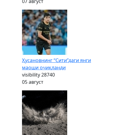
07 август
Ҳусановнинг “Сити”даги янги
маоши очиқланди
visibility
28740
05 август