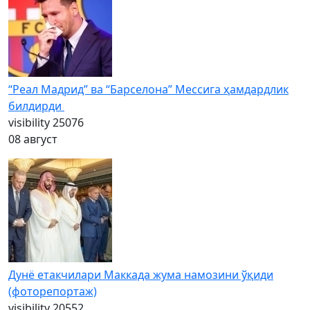
“Реал Мадрид” ва “Барселона” Мессига ҳамдардлик
билдирди
visibility
25076
08 август
Дунё етакчилари Маккада жума намозини ўқиди
(фоторепортаж)
visibility
20552