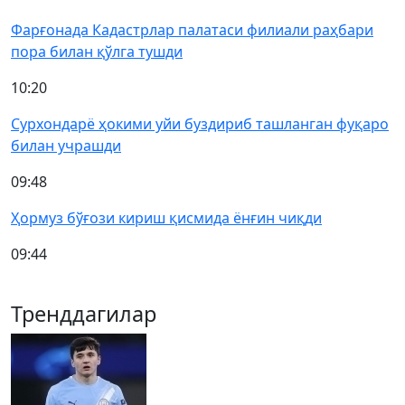
Фарғонада Кадастрлар палатаси филиали раҳбари
пора билан қўлга тушди
10:20
Сурхондарё ҳокими уйи буздириб ташланган фуқаро
билан учрашди
09:48
Ҳормуз бўғози кириш қисмида ёнғин чиқди
09:44
Тренддагилар