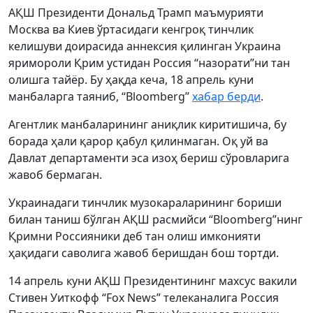
АҚШ Президенти Дональд Трамп маъмурияти
Москва ва Киев ўртасидаги кенгроқ тинчлик
келишуви доирасида аннексия қилинган Украина
яримороли Қрим устидан Россия “назорати”ни тан
олишга тайёр. Бу ҳақда кеча, 18 апрель куни
манбаларга таяниб, “Bloomberg”
хабар берди
.
Агентлик манбаларининг аниқлик киритишича, бу
борада ҳали қарор қабул қилинмаган. Оқ уй ва
Давлат департаменти эса изоҳ бериш сўровларига
жавоб бермаган.
Украинадаги тинчлик музокараларининг бориши
билан таниш бўлган АҚШ расмийси “Bloomberg”нинг
Қримни Россияники деб тан олиш имконияти
ҳақидаги саволига жавоб беришдан бош тортди.
14 апрель куни АҚШ Президентининг махсус вакили
Стивен Уиткофф “Fox News” телеканалига Россия