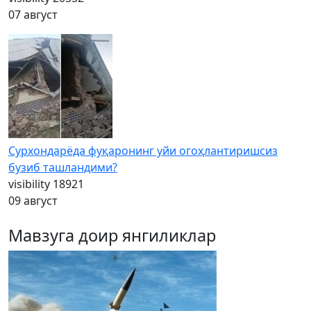
07 август
Сурхондарёда фуқаронинг уйи огоҳлантиришсиз
бузиб ташландими?
visibility
18921
09 август
Мавзуга доир янгиликлар