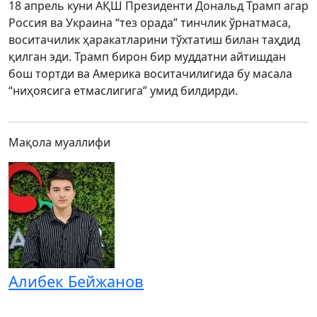
18 апрель куни АҚШ Президенти Дональд Трамп агар
Россия ва Украина “тез орада” тинчлик ўрнатмаса,
воситачилик ҳаракатларини тўхтатиш билан таҳдид
қилган эди. Трамп бирон бир муддатни айтишдан
бош тортди ва Америка воситачилигида бу масала
“ниҳоясига етмаслигига” умид билдирди.
Мақола муаллифи
Алибек Бейжанов