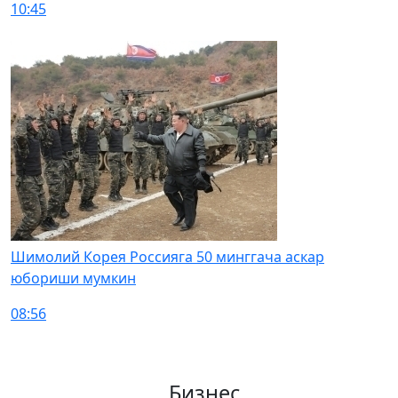
10:45
Шимолий Корея Россияга 50 минггача аскар
юбориши мумкин
08:56
Бизнес