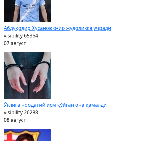
Абдуқодир Ҳусанов оғир жудоликка учради
visibility
65364
07 август
Ўғлига ноодатий исм қўйган она қамалди
visibility
26288
08 август