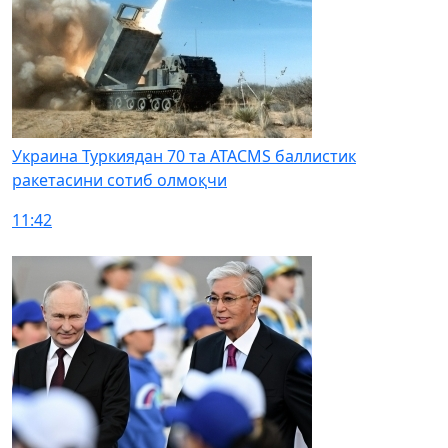
Украина Туркиядан 70 та ATACMS баллистик
ракетасини сотиб олмоқчи
11:42