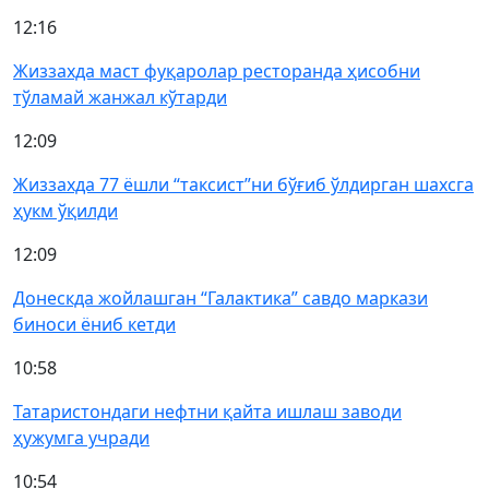
12:16
Жиззахда маст фуқаролар ресторанда ҳисобни
тўламай жанжал кўтарди
12:09
Жиззахда 77 ёшли “таксист”ни бўғиб ўлдирган шахсга
ҳукм ўқилди
12:09
Донескда жойлашган “Галактика” савдо маркази
биноси ёниб кетди
10:58
Татаристондаги нефтни қайта ишлаш заводи
ҳужумга учради
10:54