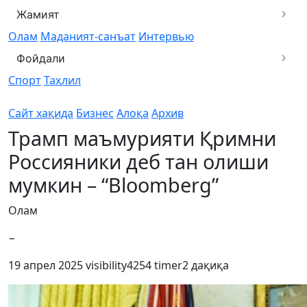
Жамият
Олам
Маданият-санъат
Интервью
Фойдали
Спорт
Таҳлил
Сайт хақида
Бизнес
Алоқа
Архив
Трамп маъмурияти Қримни
Россияники деб тан олиши
мумкин – “Bloomberg”
Олам
−
19 апрел 2025
visibility
4254
timer
2 дақиқа