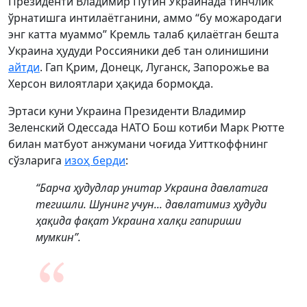
Президенти Владимир Путин Украинада тинчлик
ўрнатишга интилаётганини, аммо “бу можародаги
энг катта муаммо” Кремль талаб қилаётган бешта
Украина ҳудуди Россияники деб тан олинишини
айтди
. Гап Қрим, Донецк, Луганск, Запорожье ва
Херсон вилоятлари ҳақида бормоқда.
Эртаси куни Украина Президенти Владимир
Зеленский Одессада НАТО Бош котиби Марк Рютте
билан матбуот анжумани чоғида Уитткоффнинг
сўзларига
изоҳ берди
:
“Барча ҳудудлар унитар Украина давлатига
тегишли. Шунинг учун... давлатимиз ҳудуди
ҳақида фақат Украина халқи гапириши
мумкин”.