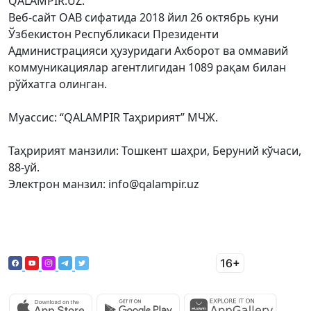
QALAMPIR.UZ.
Веб-сайт ОАВ сифатида 2018 йил 26 октябрь куни
Ўзбекистон Республикаси Президенти
Администрацияси ҳузуридаги Ахборот ва оммавий
коммуникациялар агентлигидан 1089 рақам билан
рўйхатга олинган.
Муассис: “QALAMPIR Таҳририят” МЧЖ.
Таҳририят манзили: Тошкент шаҳри, Беруний кўчаси,
88-уй.
Электрон манзил: info@qalampir.uz