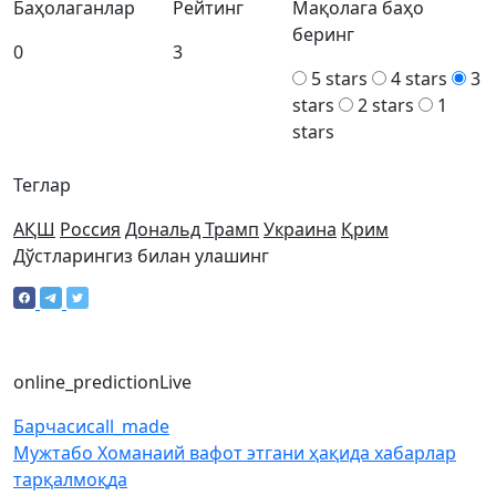
Баҳолаганлар
Рейтинг
Мақолага баҳо
беринг
0
3
5 stars
4 stars
3
stars
2 stars
1
stars
Теглар
АҚШ
Россия
Дональд Трамп
Украина
Қрим
Дўстларингиз билан улашинг
online_prediction
Live
Барчаси
call_made
Мужтабо Хоманаий вафот этгани ҳақида хабарлар
тарқалмоқда