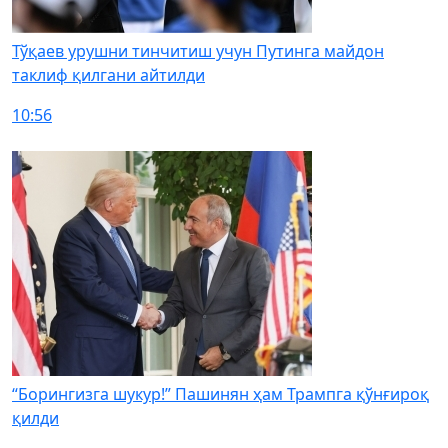
Тўқаев урушни тинчитиш учун Путинга майдон
таклиф қилгани айтилди
10:56
“Борингизга шукур!” Пашинян ҳам Трампга қўнғироқ
қилди