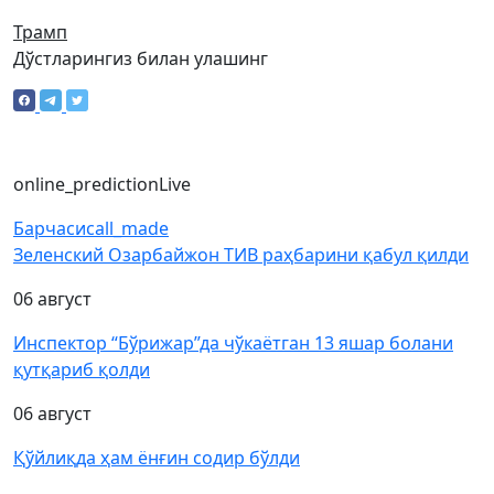
Трамп
Дўстларингиз билан улашинг
online_prediction
Live
Барчаси
call_made
Зеленский Озарбайжон ТИВ раҳбарини қабул қилди
06 август
Инспектор “Бўрижар”да чўкаётган 13 яшар болани
қутқариб қолди
06 август
Қўйлиқда ҳам ёнғин содир бўлди