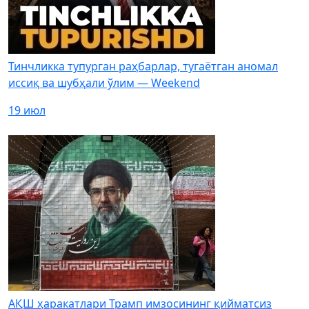
Тинчликка тупурган раҳбарлар, тугаётган аномал
иссиқ ва шубҳали ўлим — Weekend
19 июл
АҚШ ҳаракатлари Трамп имзосининг қийматсиз