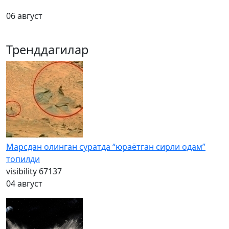
06 август
Тренддагилар
Марсдан олинган суратда “юраётган сирли одам”
топилди
visibility
67137
04 август