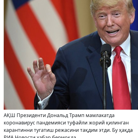
АҚШ Президенти Дональд Трамп мамлакатда
коронавирус пандемияси туфайли жорий қилинган
карантинни тугатиш режасини тақдим этди. Бу ҳақда
РИА Новости хабар бермоқда.