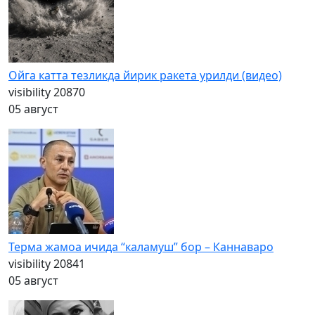
Ойга катта тезликда йирик ракета урилди (видео)
visibility
20870
05 август
Терма жамоа ичида “каламуш” бор – Каннаваро
visibility
20841
05 август