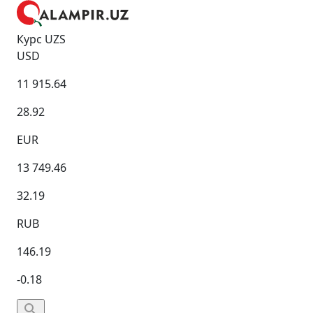
Курс UZS
USD
11 915.64
28.92
EUR
13 749.46
32.19
RUB
146.19
-0.18