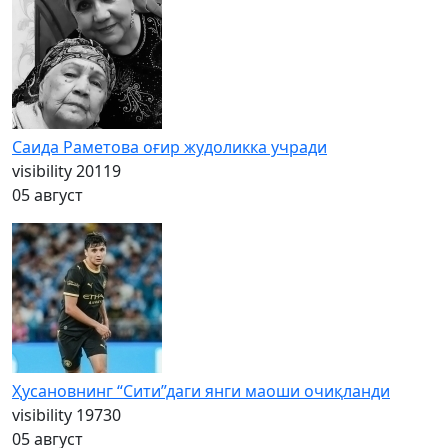
Саида Раметова оғир жудоликка учради
visibility
20119
05 август
Ҳусановнинг “Сити”даги янги маоши очиқланди
visibility
19730
05 август