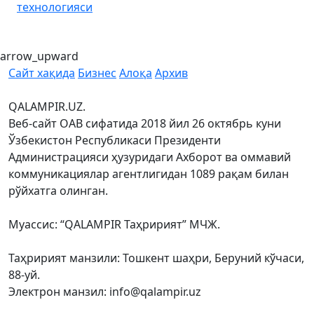
технологияси
arrow_upward
Сайт хақида
Бизнес
Алоқа
Архив
QALAMPIR.UZ.
Веб-сайт ОАВ сифатида 2018 йил 26 октябрь куни
Ўзбекистон Республикаси Президенти
Администрацияси ҳузуридаги Ахборот ва оммавий
коммуникациялар агентлигидан 1089 рақам билан
рўйхатга олинган.
Муассис: “QALAMPIR Таҳририят” МЧЖ.
Таҳририят манзили: Тошкент шаҳри, Беруний кўчаси,
88-уй.
Электрон манзил: info@qalampir.uz