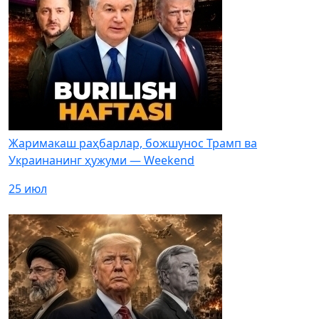
Жаримакаш раҳбарлар, божшунос Трамп ва
Украинанинг ҳужуми — Weekend
25 июл