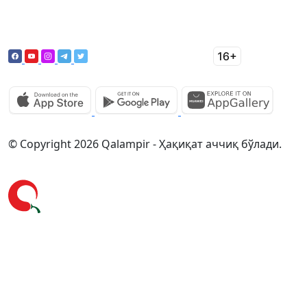
© Copyright 2026 Qalampir - Ҳақиқат аччиқ бўлади.