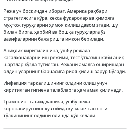
Режа уч босқичдан иборат. Америка раҳбари
стратегиясига кўра, кекса фуқаролар ва ҳимояга
муҳтож гуруҳларни ҳимоя қилиш давом этади, шу
билан бирга, ҳарбий ва бошқа гуруҳларга ўз
вазифаларини бажаришга имкон берилади.
Аниқлик киритилишича, ушбу режада
касалхоналарни иш режими, тест ўтказиш каби аниқ
шартлар кўзда тутилган. Режани амалга оширишдан
олдин уларнинг барчасига риоя қилиш зарур бўлади.
Инфекция тарқалишининг олдини олиш учун
киритилган гигиена талабларга ҳам амал қилинади.
Трампнинг таъкидлашича, ушбу режа
коронавируснинг куз ойида кутилаётган янги
тўлқинининг олдини олишда қўл келади.