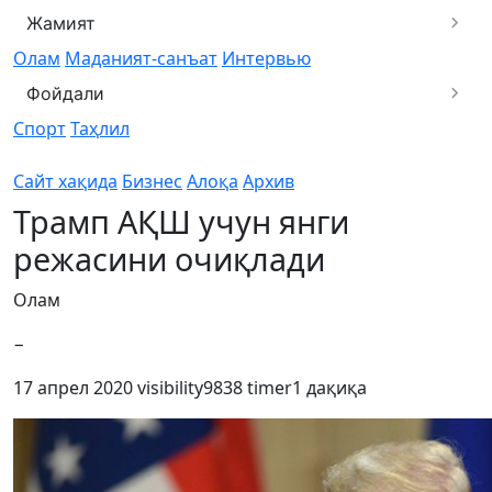
Жамият
Олам
Маданият-санъат
Интервью
Фойдали
Спорт
Таҳлил
Сайт хақида
Бизнес
Алоқа
Архив
Трамп АҚШ учун янги
режасини очиқлади
Олам
−
17 апрел 2020
visibility
9838
timer
1 дақиқа