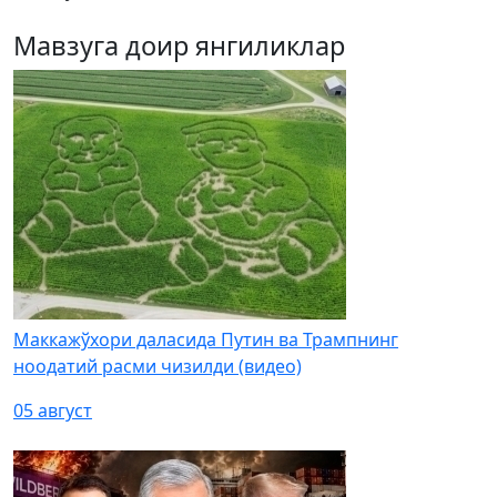
Мавзуга доир янгиликлар
Маккажўхори даласида Путин ва Трампнинг
ноодатий расми чизилди (видео)
05 август