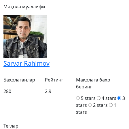
Мақола муаллифи
Sarvar Rahimov
Баҳолаганлар
Рейтинг
Мақолага баҳо
беринг
280
2.9
5 stars
4 stars
3
stars
2 stars
1
stars
Теглар