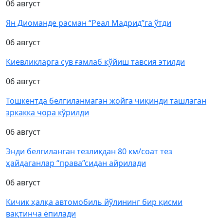
06 август
Ян Диоманде расман “Реал Мадрид”га ўтди
06 август
Киевликларга сув ғамлаб қўйиш тавсия этилди
06 август
Тошкентда белгиланмаган жойга чиқинди ташлаган
эркакка чора кўрилди
06 август
Энди белгиланган тезликдан 80 км/соат тез
ҳайдаганлар “права”сидан айрилади
06 август
Кичик ҳалқа автомобиль йўлининг бир қисми
вақтинча ёпилади