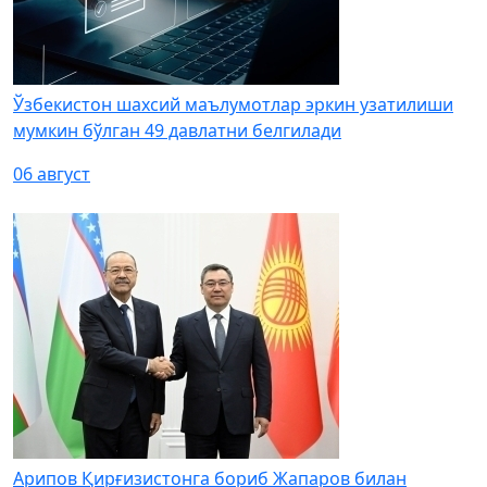
Ўзбекистон шахсий маълумотлар эркин узатилиши
мумкин бўлган 49 давлатни белгилади
06 август
Арипов Қирғизистонга бориб Жапаров билан