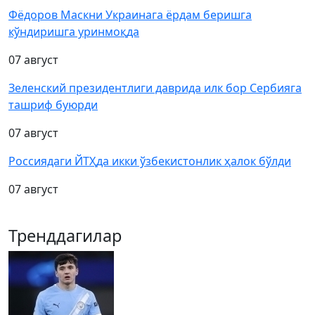
Фёдоров Маскни Украинага ёрдам беришга
кўндиришга уринмоқда
07 август
Зеленский президентлиги даврида илк бор Сербияга
ташриф буюрди
07 август
Россиядаги ЙТҲда икки ўзбекистонлик ҳалок бўлди
07 август
Тренддагилар