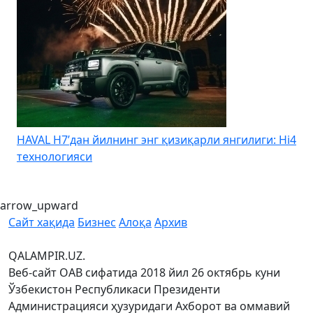
HAVAL H7’дан йилнинг энг қизиқарли янгилиги: Hi4
K
технологияси
arrow_upward
Сайт хақида
Бизнес
Алоқа
Архив
QALAMPIR.UZ.
Веб-сайт ОАВ сифатида 2018 йил 26 октябрь куни
Ўзбекистон Республикаси Президенти
Администрацияси ҳузуридаги Ахборот ва оммавий