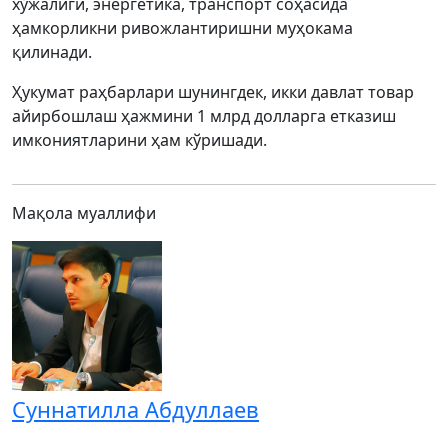
хўжалиги, энергетика, транспорт соҳасида
ҳамкорликни ривожлантиришни муҳокама
қилинади.
Ҳукумат раҳбарлари шунингдек, икки давлат товар
айирбошлаш ҳажмини 1 млрд долларга етказиш
имкониятларини ҳам кўришади.
Мақола муаллифи
Суннатилла Абдуллаев