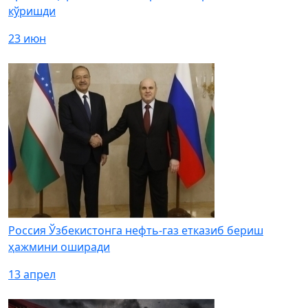
кўришди
23 июн
Россия Ўзбекистонга нефть-газ етказиб бериш
ҳажмини оширади
13 апрел