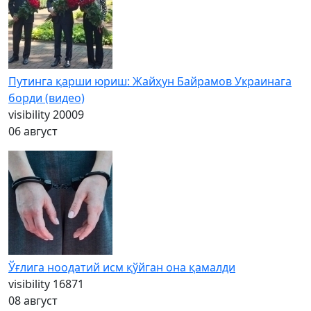
Путинга қарши юриш: Жайҳун Байрамов Украинага
борди (видео)
visibility
20009
06 август
Ўғлига ноодатий исм қўйган она қамалди
visibility
16871
08 август