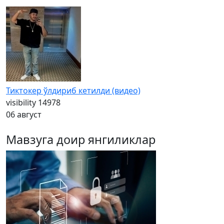
Тиктокер ўлдириб кетилди (видео)
visibility
14978
06 август
Мавзуга доир янгиликлар