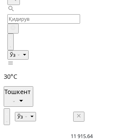
Ўз
30°C
Тошкент
Ўз
11 915.64