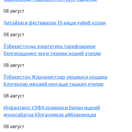
08 август
Хитойдаги фестивалда 16 киши куйиб қолди
08 август
Ўзбекистонда энергетика тарифларини
белгилашнинг янги тизими жорий этилди
08 август
Ўзбекистон Журналистлар уюшмаси қошида
Блогерлар ижодий кенгаши ташкил этилди
08 август
Инфантино УЭФА ходимаси билан ишқий
муносабатда бўлганликда айбланмоқда
08 август