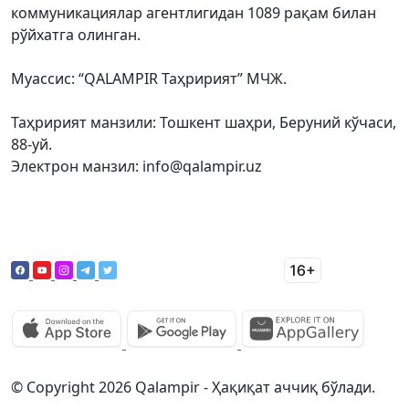
коммуникациялар агентлигидан 1089 рақам билан
рўйхатга олинган.
Муассис: “QALAMPIR Таҳририят” МЧЖ.
Таҳририят манзили: Тошкент шаҳри, Беруний кўчаси,
88-уй.
Электрон манзил: info@qalampir.uz
© Copyright 2026 Qalampir - Ҳақиқат аччиқ бўлади.