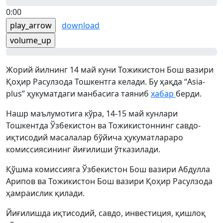
0:00
play_arrow
download
volume_up
Жорий йилнинг 14 май куни Тожикистон Бош вазири
Қоҳир Расулзода Тошкентга келади. Бу ҳақда “Asia-
plus” ҳукуматдаги манбасига таяниб
хабар
берди.
Нашр маълумотига кўра, 14-15 май кунлари
Тошкентда Ўзбекистон ва Тожикистоннинг савдо-
иқтисодий масалалар бўйича ҳукуматлараро
комиссиясининг йиғилиши ўтказилади.
Қўшма комиссияга Ўзбекистон Бош вазири Абдулла
Арипов ва Тожикистон Бош вазири Қоҳир Расулзода
ҳамраислик қилади.
Йиғилишда иқтисодий, савдо, инвестиция, қишлоқ