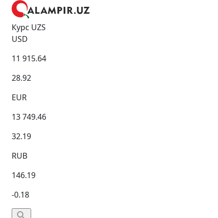
Курс UZS
USD
11 915.64
28.92
EUR
13 749.46
32.19
RUB
146.19
-0.18