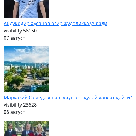
Абдуқодир Ҳусанов оғир жудоликка учради
visibility
58150
07 август
Марказий Осиёда яшаш учун энг қулай давлат қайси?
visibility
23628
06 август