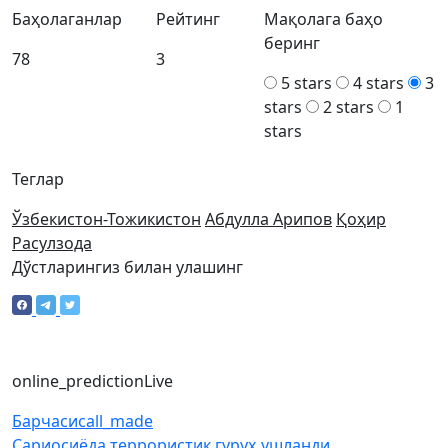
Баҳолаганлар
Рейтинг
Мақолага баҳо
беринг
78
3
5 stars
4 stars
3
stars
2 stars
1
stars
Теглар
Ўзбекистон-Тожикистон
Абдулла Арипов
Қоҳир
Расулзода
Дўстларингиз билан улашинг
online_prediction
Live
Барчаси
call_made
Сариосиёда террористик гуруҳ ушланди