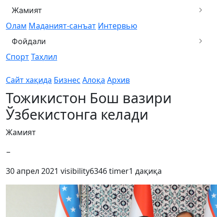
Жамият
Олам
Маданият-санъат
Интервью
Фойдали
Спорт
Таҳлил
Сайт хақида
Бизнес
Алоқа
Архив
Тожикистон Бош вазири
Ўзбекистонга келади
Жамият
−
30 апрел 2021
visibility
6346
timer
1 дақиқа