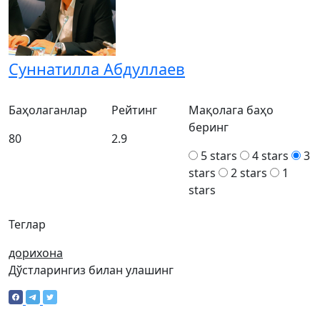
Суннатилла Абдуллаев
Баҳолаганлар
Рейтинг
Мақолага баҳо
беринг
80
2.9
5 stars
4 stars
3
stars
2 stars
1
stars
Теглар
дорихона
Дўстларингиз билан улашинг