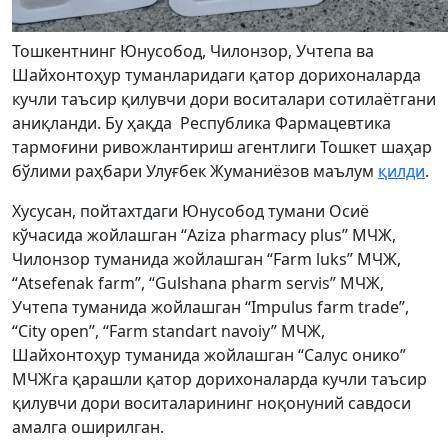
Тошкентнинг Юнусобод, Чилонзор, Учтепа ва
Шайхонтоҳур туманларидаги қатор дорихоналарда
кучли таъсир қилувчи дори воситалари сотилаётгани
аниқланди. Бу ҳақда Республика Фармацевтика
тармоғини ривожлантириш агентлиги Тошкет шаҳар
бўлими раҳбари Улуғбек Жуманиёзов маълум
қилди
.
Хусусан, пойтахтдаги Юнусобод тумани Осиё
кўчасида жойлашган “Aziza pharmacy plus” МЧЖ,
Чилонзор туманида жойлашган “Farm luks” МЧЖ,
“Atsefenak farm”, “Gulshana pharm servis” МЧЖ,
Учтепа туманида жойлашган “Impulus farm trade”,
“City open”, “Farm standart navoiy” МЧЖ,
Шайхонтоҳур туманида жойлашган “Салус онико”
МЧЖга қарашли қатор дорихоналарда кучли таъсир
қилувчи дори воситаларининг ноқонуний савдоси
амалга оширилган.