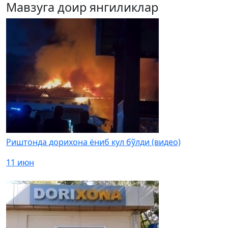
Мавзуга доир янгиликлар
Риштонда дорихона ёниб кул бўлди (видео)
11 июн