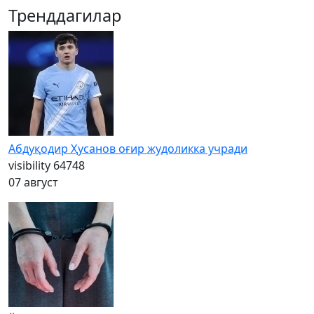
Тренддагилар
Абдуқодир Ҳусанов оғир жудоликка учради
visibility
64748
07 август