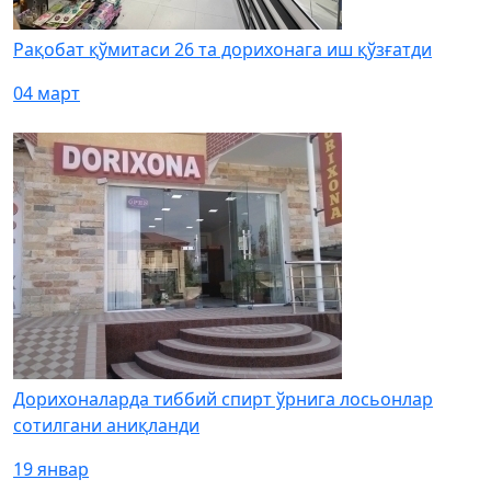
Рақобат қўмитаси 26 та дорихонага иш қўзғатди
04 март
Дорихоналарда тиббий спирт ўрнига лосьонлар
сотилгани аниқланди
19 январ