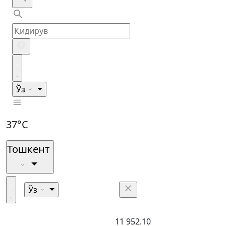
Ўз
37°C
Тошкент
Ўз
11 952.10