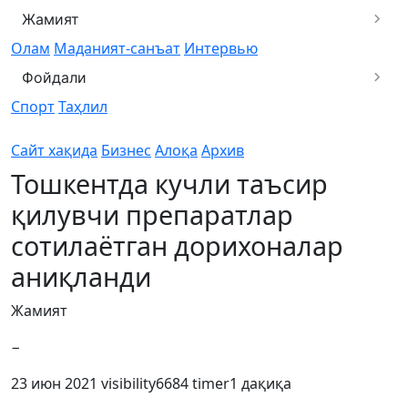
Жамият
Олам
Маданият-санъат
Интервью
Фойдали
Спорт
Таҳлил
Сайт хақида
Бизнес
Алоқа
Архив
Тошкентда кучли таъсир
қилувчи препаратлар
сотилаётган дорихоналар
аниқланди
Жамият
−
23 июн 2021
visibility
6684
timer
1 дақиқа