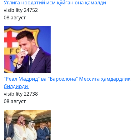
Ўғлига ноодатий исм қўйган она қамалди
visibility
24752
08 август
“Реал Мадрид” ва “Барселона” Мессига ҳамдардлик
билдирди
visibility
22738
08 август