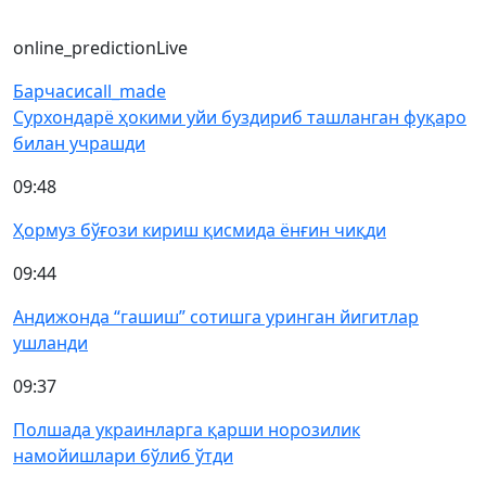
online_prediction
Live
Барчаси
call_made
Сурхондарё ҳокими уйи буздириб ташланган фуқаро
билан учрашди
09:48
Ҳормуз бўғози кириш қисмида ёнғин чиқди
09:44
Андижонда “гашиш” сотишга уринган йигитлар
ушланди
09:37
Полшада украинларга қарши норозилик
намойишлари бўлиб ўтди