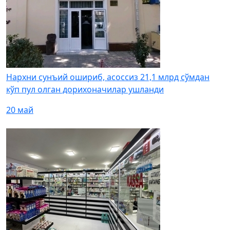
Нархни сунъий ошириб, асоссиз 21,1 млрд сўмдан
кўп пул олган дорихоначилар ушланди
20 май