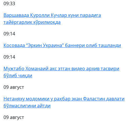
09:33
Варшавада Қуролли Кучлар куни парадига
тайёргарлик кўрилмоқда
09:14
Косовада “Эркин Украина” баннери олиб ташланди
09:14
Мужтабо Хоманаий акс этган видео архив тасвири
бўлиб чиқди
09 август
Нетаняху модомики у раҳбар экан Фаластин давлати
бўлмаслигини айтди
09 август