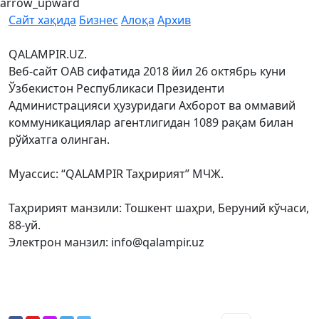
arrow_upward
Сайт хақида
Бизнес
Алоқа
Архив
QALAMPIR.UZ.
Веб-сайт ОАВ сифатида 2018 йил 26 октябрь куни
Ўзбекистон Республикаси Президенти
Администрацияси ҳузуридаги Ахборот ва оммавий
коммуникациялар агентлигидан 1089 рақам билан
рўйхатга олинган.
Муассис: “QALAMPIR Таҳририят” МЧЖ.
Таҳририят манзили: Тошкент шаҳри, Беруний кўчаси,
88-уй.
Электрон манзил: info@qalampir.uz