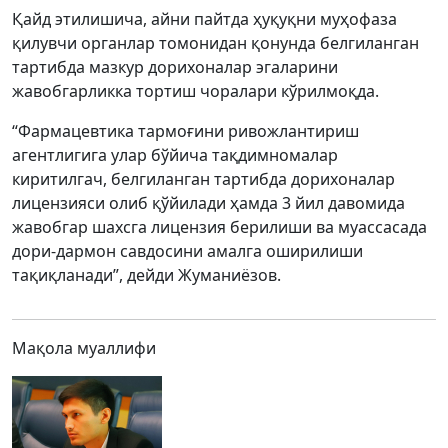
Қайд этилишича, айни пайтда ҳуқуқни муҳофаза
қилувчи органлар томонидан қонунда белгиланган
тартибда мазкур дорихоналар эгаларини
жавобгарликка тортиш чоралари кўрилмоқда.
“Фармацевтика тармоғини ривожлантириш
агентлигига улар бўйича тақдимномалар
киритилгач, белгиланган тартибда дорихоналар
лицензияси олиб қўйилади ҳамда 3 йил давомида
жавобгар шахсга лицензия берилиши ва муассасада
дори-дармон савдосини амалга оширилиши
тақиқланади”, дейди Жуманиёзов.
Мақола муаллифи