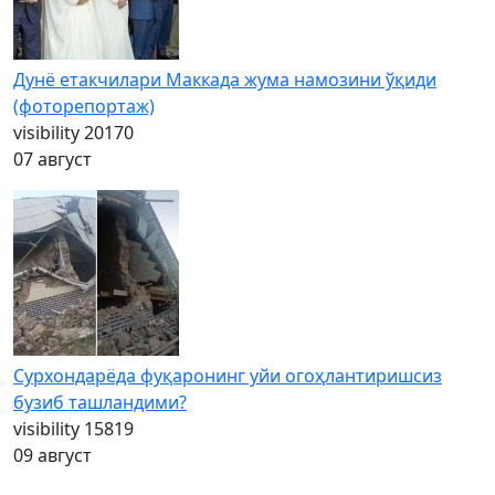
Дунё етакчилари Маккада жума намозини ўқиди
(фоторепортаж)
visibility
20170
07 август
Сурхондарёда фуқаронинг уйи огоҳлантиришсиз
бузиб ташландими?
visibility
15819
09 август