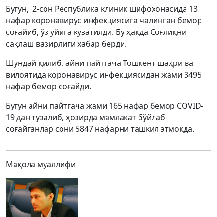
Бугун, 2-сон Республика клиник шифохонасида 13
нафар коронавирус инфекциясига чалинган бемор
соғайиб, ўз уйига кузатилди. Бу ҳақда Соғлиқни
сақлаш вазирлиги хабар берди.
Шундай қилиб, айни пайтгача Тошкент шаҳри ва
вилоятида коронавирус инфекциясидан жами 3495
нафар бемор соғайди.
Бугун айни пайтгача жами 165 нафар бемор COVID-
19 дан тузалиб, ҳозирда мамлакат бўйлаб
соғайганлар сони 5847 нафарни ташкил этмоқда.
Мақола муаллифи