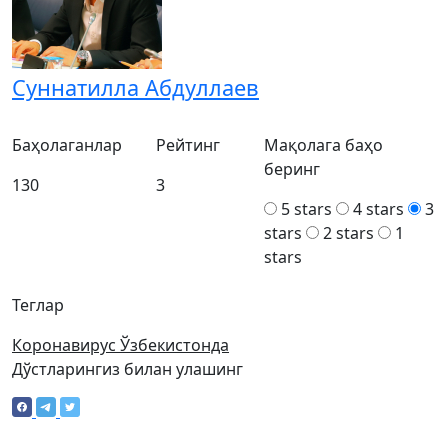
Суннатилла Абдуллаев
Баҳолаганлар
Рейтинг
Мақолага баҳо
беринг
130
3
5 stars
4 stars
3
stars
2 stars
1
stars
Теглар
Коронавирус Ўзбекистонда
Дўстларингиз билан улашинг