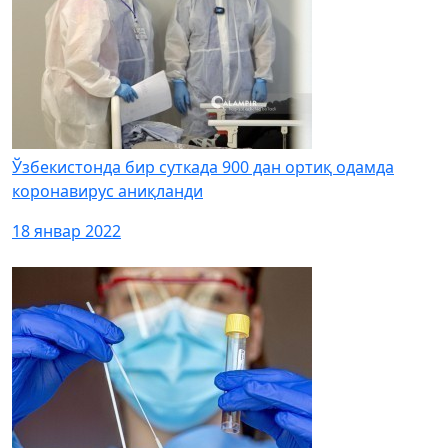
Ўзбекистонда бир суткада 900 дан ортиқ одамда
коронавирус аниқланди
18 январ 2022