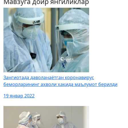
Мавзуга доир янгиликлар
Зангиотада даволанаётган коронавирус
беморларининг аҳволи ҳақида маълумот берилди
19 январ 2022