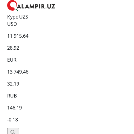
Курс UZS
USD
11 915.64
28.92
EUR
13 749.46
32.19
RUB
146.19
-0.18