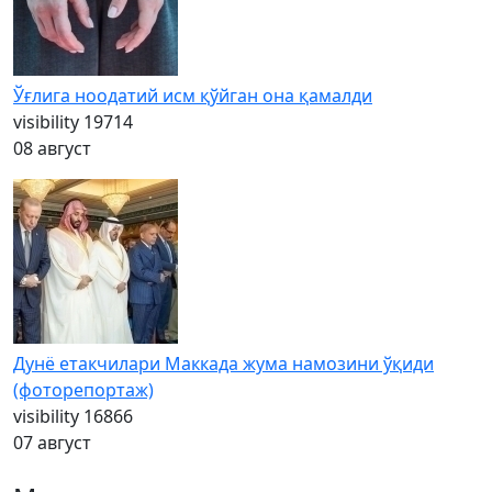
Ўғлига ноодатий исм қўйган она қамалди
visibility
19714
08 август
Дунё етакчилари Маккада жума намозини ўқиди
(фоторепортаж)
visibility
16866
07 август