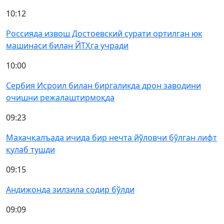
10:12
Россияда извош Достоевский сурати ортилган юк
машинаси билан ЙТҲга учради
10:00
Сербия Исроил билан биргаликда дрон заводини
очишни режалаштирмоқда
09:23
Махачқалъада ичида бир нечта йўловчи бўлган лифт
қулаб тушди
09:15
Андижонда зилзила содир бўлди
09:09