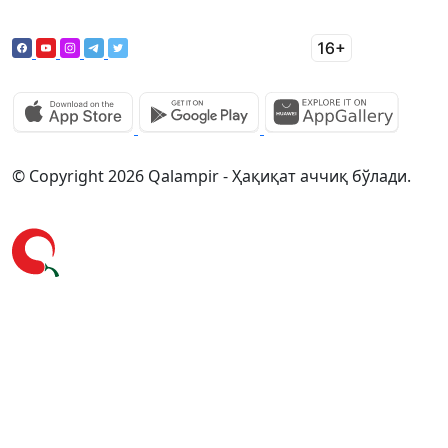
© Copyright 2026 Qalampir - Ҳақиқат аччиқ бўлади.