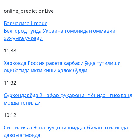
online_prediction
Live
Барчаси
call_made
Белгород тунда Украина томонидан оммавий
ҳужумга учради
11:38
Харковда Россия ракета зарбаси ўққа тутилиши
оқибатида икки киши ҳалок бўлди
11:32
Сурхондарёда 2 нафар фуқаронинг ёнидан гиёҳванд
модда топилди
10:12
Ситсилияда Этна вулқони шиддат билан отилишда
давом этмоқда