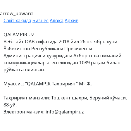
arrow_upward
Сайт хақида
Бизнес
Алоқа
Архив
QALAMPIR.UZ.
Веб-сайт ОАВ сифатида 2018 йил 26 октябрь куни
Ўзбекистон Республикаси Президенти
Администрацияси ҳузуридаги Ахборот ва оммавий
коммуникациялар агентлигидан 1089 рақам билан
рўйхатга олинган.
Муассис: “QALAMPIR Таҳририят” МЧЖ.
Таҳририят манзили: Тошкент шаҳри, Беруний кўчаси,
88-уй.
Электрон манзил: info@qalampir.uz