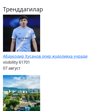
Тренддагилар
Абдуқодир Ҳусанов оғир жудоликка учради
visibility
61701
07 август