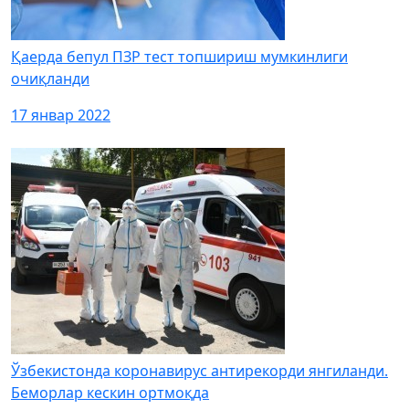
Қаерда бепул ПЗР тест топшириш мумкинлиги
очиқланди
17 январ 2022
Ўзбекистонда коронавирус антирекорди янгиланди.
Беморлар кескин ортмоқда