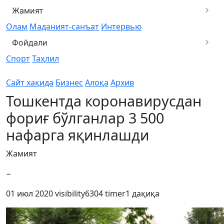
Жамият
Олам
Маданият-санъат
Интервью
Фойдали
Спорт
Таҳлил
Сайт хақида
Бизнес
Алоқа
Архив
Тошкентда коронавирусдан
фориғ бўлганлар 3 500
нафарга яқинлашди
Жамият
−
01 июл 2020
visibility
6304
timer
1 дақиқа