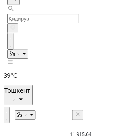
Ўз
39°C
Тошкент
Ўз
11 915.64