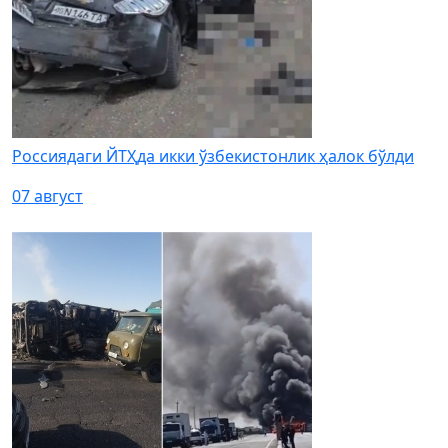
Россиядаги ЙТҲда икки ўзбекистонлик ҳалок бўлди
07 август