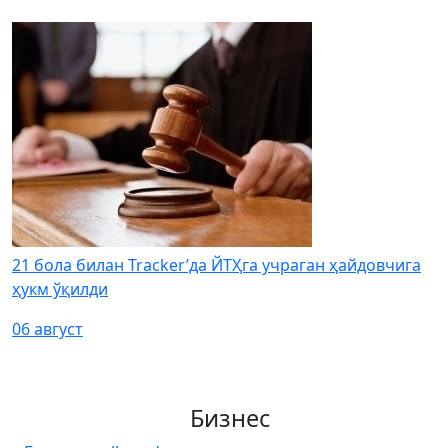
21 бола билан Tracker’да ЙТҲга учраган ҳайдовчига
ҳукм ўқилди
06 август
Бизнес