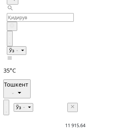
Ўз
35°C
Тошкент
Ўз
11 915.64