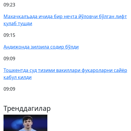
09:23
Махачқалъада ичида бир нечта йўловчи бўлган лифт
қулаб тушди
09:15
Андижонда зилзила содир бўлди
09:09
Тошкентда суд тизими вакиллари фуқароларни сайёр
қабул қилди
09:09
Тренддагилар