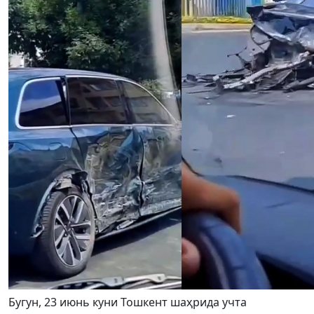
Бугун, 23 июнь куни Тошкент шаҳрида учта