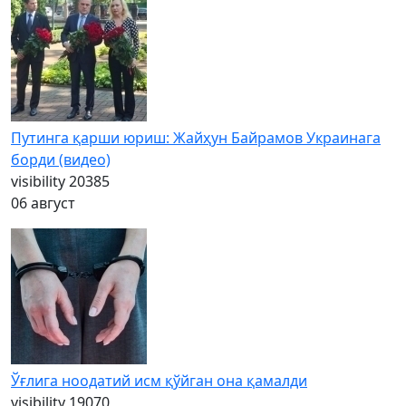
Путинга қарши юриш: Жайҳун Байрамов Украинага
борди (видео)
visibility
20385
06 август
Ўғлига ноодатий исм қўйган она қамалди
visibility
19070