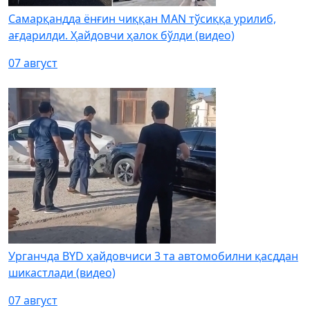
Самарқандда ёнғин чиққан MAN тўсиққа урилиб,
ағдарилди. Ҳайдовчи ҳалок бўлди (видео)
07 август
Урганчда BYD ҳайдовчиси 3 та автомобилни қасддан
шикастлади (видео)
07 август