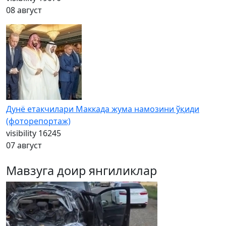
08 август
Дунё етакчилари Маккада жума намозини ўқиди
(фоторепортаж)
visibility
16245
07 август
Мавзуга доир янгиликлар