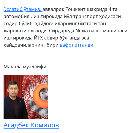
Эслатиб ўтамиз,
аввалроқ Тошкент шаҳрида 4 та
автомобиль иштирокида йўл-транспорт ҳодисаси
содир бўлиб, ҳайдовчиларнинг биттаси тан
жароҳати олганди. Сирдарёда Nexia ва юк машинаси
иштирокида ЙТҲ содир бўлганда эса
ҳайдовчиларнинг бири
вафот этганди.
Мақола муаллифи
Асадбек Комилов