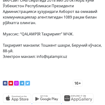
Веб-сайт ОАВ сифатида 2018 йил 26 октябрь куни
Ўзбекистон Республикаси Президенти
Администрацияси ҳузуридаги Ахборот ва оммавий
коммуникациялар агентлигидан 1089 рақам билан
рўйхатга олинган.
Муассис: “QALAMPIR Таҳририят” МЧЖ.
Таҳририят манзили: Тошкент шаҳри, Беруний кўчаси,
88-уй.
Электрон манзил: info@qalampir.uz