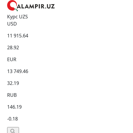
Курс UZS
USD
11 915.64
28.92
EUR
13 749.46
32.19
RUB
146.19
-0.18