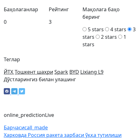
Баҳолаганлар
Рейтинг
Мақолага баҳо
беринг
0
3
5 stars
4 stars
3
stars
2 stars
1
stars
Теглар
ЙТҲ
Тошкент шаҳри
Spark
BYD
Lixiang L9
Дўстларингиз билан улашинг
online_prediction
Live
Барчаси
call_made
Харковда Россия ракета зарбаси ўққа тутилиши