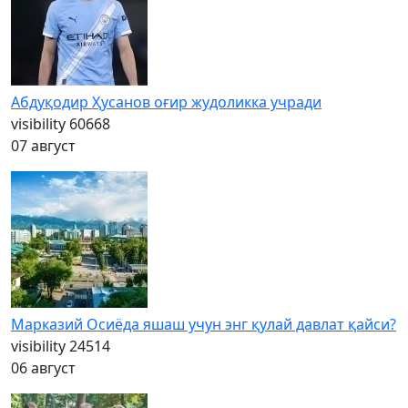
Абдуқодир Ҳусанов оғир жудоликка учради
visibility
60668
07 август
Марказий Осиёда яшаш учун энг қулай давлат қайси?
visibility
24514
06 август