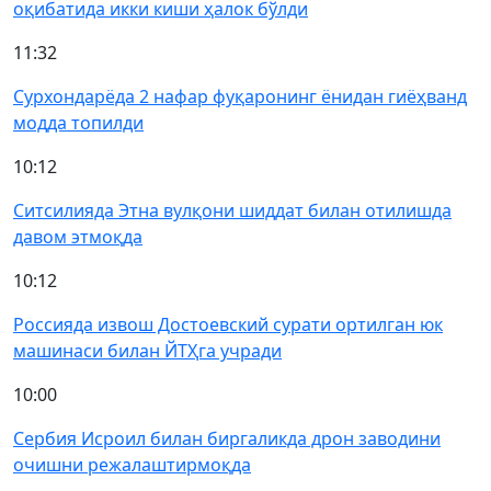
оқибатида икки киши ҳалок бўлди
11:32
Сурхондарёда 2 нафар фуқаронинг ёнидан гиёҳванд
модда топилди
10:12
Ситсилияда Этна вулқони шиддат билан отилишда
давом этмоқда
10:12
Россияда извош Достоевский сурати ортилган юк
машинаси билан ЙТҲга учради
10:00
Сербия Исроил билан биргаликда дрон заводини
очишни режалаштирмоқда