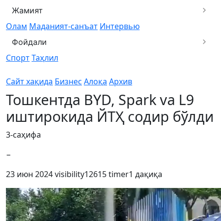
Жамият
Олам
Маданият-санъат
Интервью
Фойдали
Спорт
Таҳлил
Сайт хақида
Бизнес
Алоқа
Архив
Тошкентда BYD, Spark va L9
иштирокида ЙТҲ содир бўлди
3-саҳифа
−
23 июн 2024
visibility
12615
timer
1 дақиқа