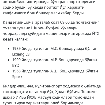
автомобиль иштирокида йўл-транспорт ҳодисаси
содир бўлди. Бу ҳақда пойтахт Йўл ҳаракати
хавфсизлиги бош бошқармаси хабар берди.
Қайд этилишича, эрталаб соат 09:00 да пойтахтнинг
Учтепа тумани Ширин-Лутфий кўчалари
чорраҳасида қуйидаги машиналар иштирокида ЙТҲ
юзага келган:
1989 йилда туғилган M.С. бошқарувида бўлган
Lixiang L9;
1999 йилда туғилган M.Р. бошқарувида бўлган
BYD;
1968 йилда туғилган A.Ш. бошқарувида бўлган
Spark.
Билдирилишича, йўл-транспорт ҳодисаси оқибатида
тан жароҳати олганлар йўқ. Ҳолат бўйича Тошкент
шаҳар ИИББ ЙҲХБ масъул ходимлари томонидан
суриштирув ҳаракатлари олиб борилмоқда.