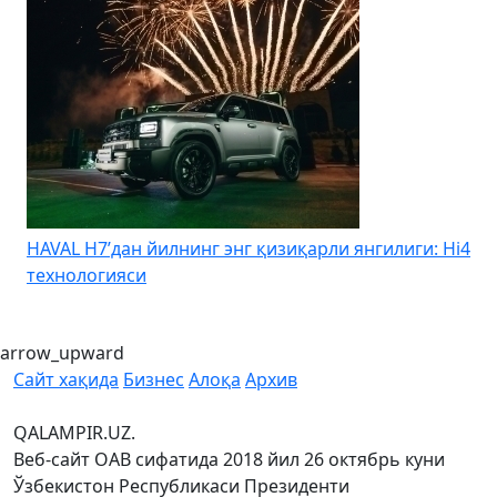
HAVAL H7’дан йилнинг энг қизиқарли янгилиги: Hi4
K
технологияси
arrow_upward
Сайт хақида
Бизнес
Алоқа
Архив
QALAMPIR.UZ.
Веб-сайт ОАВ сифатида 2018 йил 26 октябрь куни
Ўзбекистон Республикаси Президенти