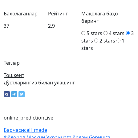
Баҳолаганлар
Рейтинг
Мақолага баҳо
беринг
37
2.9
5 stars
4 stars
3
stars
2 stars
1
stars
Теглар
Тошкент
Дўстларингиз билан улашинг
online_prediction
Live
Барчаси
call_made
Фёдоров Маскни Украинага ёрдам беришга