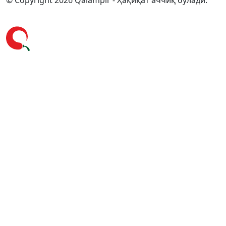
© Copyright 2026 Qalampir - Ҳақиқат аччиқ бўлади.