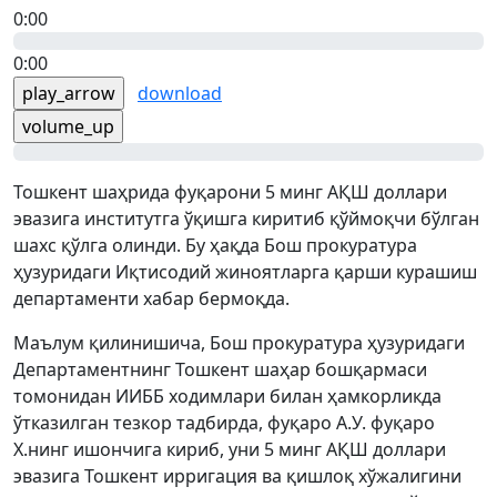
0:00
0:00
play_arrow
download
volume_up
Тошкент шаҳрида фуқарони 5 минг АҚШ доллари
эвазига институтга ўқишга киритиб қўймоқчи бўлган
шахс қўлга олинди. Бу ҳақда Бош прокуратура
ҳузуридаги Иқтисодий жиноятларга қарши курашиш
департаменти хабар бермоқда.
Маълум қилинишича, Бош прокуратура ҳузуридаги
Департаментнинг Тошкент шаҳар бошқармаси
томонидан ИИББ ходимлари билан ҳамкорликда
ўтказилган тезкор тадбирда, фуқаро А.У. фуқаро
Х.нинг ишончига кириб, уни 5 минг АҚШ доллари
эвазига Тошкент ирригация ва қишлоқ хўжалигини