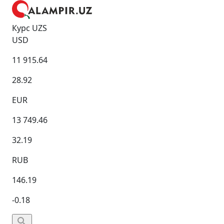
Курс UZS
USD
11 915.64
28.92
EUR
13 749.46
32.19
RUB
146.19
-0.18