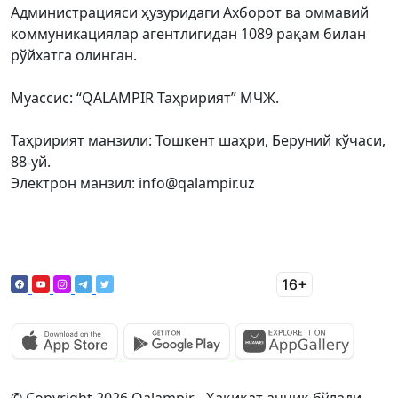
Администрацияси ҳузуридаги Ахборот ва оммавий
коммуникациялар агентлигидан 1089 рақам билан
рўйхатга олинган.
Муассис: “QALAMPIR Таҳририят” МЧЖ.
Таҳририят манзили: Тошкент шаҳри, Беруний кўчаси,
88-уй.
Электрон манзил: info@qalampir.uz