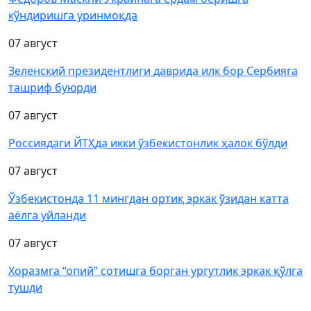
кўндиришга уринмоқда
07 август
Зеленский президентлиги даврида илк бор Сербияга
ташриф буюрди
07 август
Россиядаги ЙТҲда икки ўзбекистонлик ҳалок бўлди
07 август
Ўзбекистонда 11 мингдан ортиқ эркак ўзидан катта
аёлга уйланди
07 август
Хоразмга “опий” сотишга борган ургутлик эркак қўлга
тушди