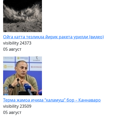
Ойга катта тезликда йирик ракета урилди (видео)
visibility
24373
05 август
Терма жамоа ичида “каламуш” бор – Каннаваро
visibility
23509
05 август