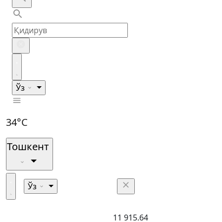
Ўз
34°C
Тошкент
Ўз
11 915.64