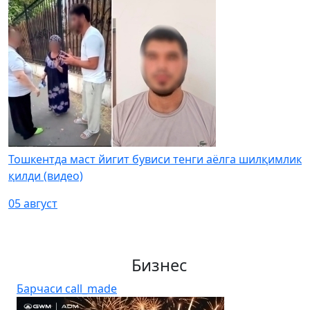
Тошкентда маст йигит бувиси тенги аёлга шилқимлик
қилди (видео)
05 август
Бизнес
Барчаси
call_made