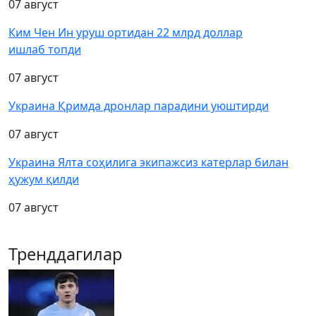
07 август
Ким Чен Ин уруш ортидан 22 млрд доллар
ишлаб топди
07 август
Украина Қримда дронлар парадини уюштирди
07 август
Украина Ялта соҳилига экипажсиз катерлар билан
ҳужум қилди
07 август
Тренддагилар