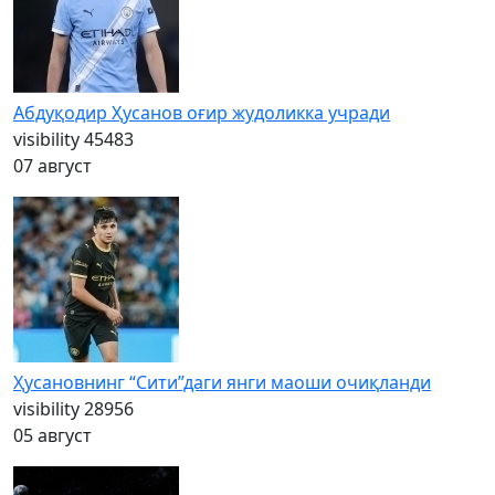
Абдуқодир Ҳусанов оғир жудоликка учради
visibility
45483
07 август
Ҳусановнинг “Сити”даги янги маоши очиқланди
visibility
28956
05 август