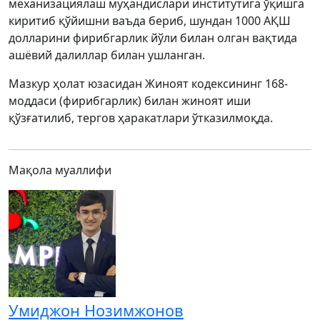
механизациялаш муҳандислари институтига ўқишга
киритиб қўйишни ваъда бериб, шундан 1000 АҚШ
долларини фирибгарлик йўли билан олган вақтида
ашёвий далиллар билан ушланган.
Мазкур ҳолат юзасидан Жиноят кодексининг 168-
моддаси (фирибгарлик) билан жиноят иши
қўзғатилиб, тергов ҳаракатлари ўтказилмоқда.
Мақола муаллифи
Умиджон Нозимжонов