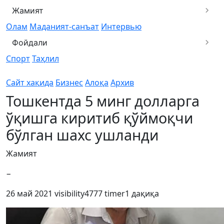
Жамият
Олам
Маданият-санъат
Интервью
Фойдали
Спорт
Таҳлил
Сайт хақида
Бизнес
Алоқа
Архив
Тошкентда 5 минг долларга
ўқишга киритиб қўймоқчи
бўлган шахс ушланди
Жамият
−
26 май 2021
visibility
4777
timer
1 дақиқа