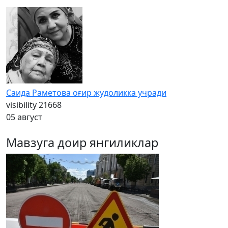
Саида Раметова оғир жудоликка учради
visibility
21668
05 август
Мавзуга доир янгиликлар