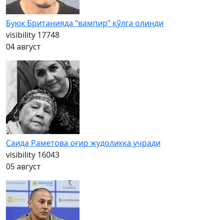
Буюк Британияда “вампир” қўлга олинди
visibility
17748
04 август
Саида Раметова оғир жудоликка учради
visibility
16043
05 август