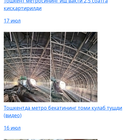
Тошкент метросининг иш вақти 2,5 соатга
қисқартирилди
17 июл
Тошкентда метро бекатининг томи қулаб тушди
(видео)
16 июл