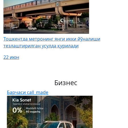
Тошкентда метронинг янги икки йўналиши
тезлаштирилган усулда қурилади
22 июн
Бизнес
Барчаси
call_made