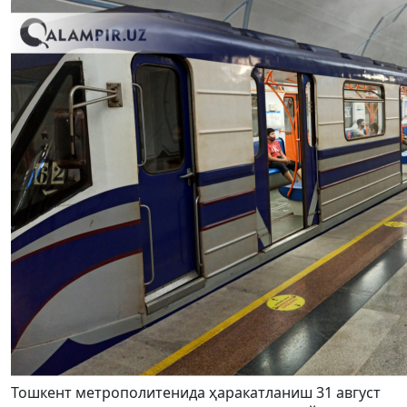
Тошкент метрополитенида ҳаракатланиш 31 август