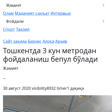
Жамият
Олам
Маданият-санъат
Интервью
Фойдали
Спорт
Таҳлил
Сайт хақида
Бизнес
Алоқа
Архив
Тошкентда 3 кун метродан
фойдаланиш бепул бўлади
Жамият
−
30 август 2020
visibility
8932
timer
1 дақиқа