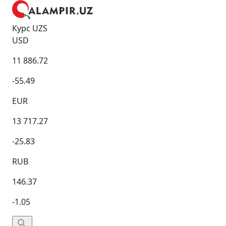
Курс UZS
USD
11 886.72
-55.49
EUR
13 717.27
-25.83
RUB
146.37
-1.05