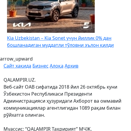
4
Kia Uzbekistan – Kia Sonet учун йиллик 0% дан
бошланадиган муддатли тўловни эълон қилди
arrow_upward
Сайт хақида
Бизнес
Алоқа
Архив
QALAMPIR.UZ.
Веб-сайт ОАВ сифатида 2018 йил 26 октябрь куни
Ўзбекистон Республикаси Президенти
Администрацияси ҳузуридаги Ахборот ва оммавий
коммуникациялар агентлигидан 1089 рақам билан
рўйхатга олинган.
Муассис: “QALAMPIR Таҳририят” МЧЖ.