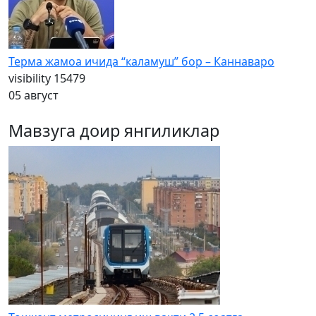
Терма жамоа ичида “каламуш” бор – Каннаваро
visibility
15479
05 август
Мавзуга доир янгиликлар