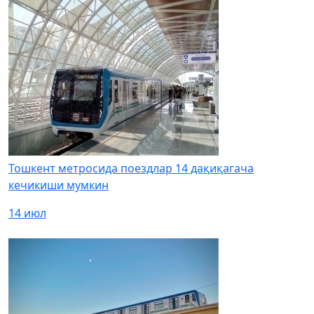
Тошкент метросида поездлар 14 дақиқагача
кечикиши мумкин
14 июл