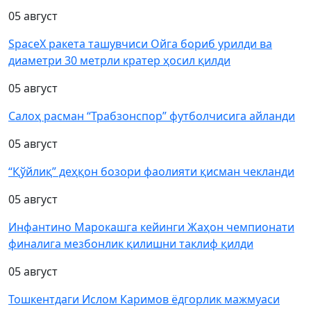
05 август
SpaceX ракета ташувчиси Ойга бориб урилди ва
диаметри 30 метрли кратер ҳосил қилди
05 август
Салоҳ расман “Трабзонспор” футболчисига айланди
05 август
“Қўйлиқ” деҳқон бозори фаолияти қисман чекланди
05 август
Инфантино Марокашга кейинги Жаҳон чемпионати
финалига мезбонлик қилишни таклиф қилди
05 август
Тошкентдаги Ислом Каримов ёдгорлик мажмуаси