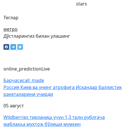
stars
Теглар
метро
Дўстларингиз билан улашинг
online_prediction
Live
Барчаси
call_made
Россия Киев ва унинг атрофига Искандар баллистик
ракеталарини учирди
05 август
Wildberries тикланиш учун 1,3 трлн рублгача
маблаққа муҳтож бўлиши мумкин