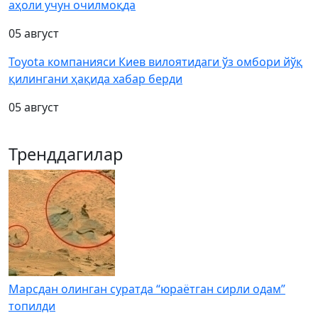
аҳоли учун очилмоқда
05 август
Toyota компанияси Киев вилоятидаги ўз омбори йўқ
қилингани ҳақида хабар берди
05 август
Тренддагилар
Марсдан олинган суратда “юраётган сирли одам”
топилди