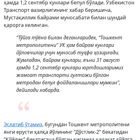
ҳамда 1,2 сентябр кунлари бепул бўлади. Ўзбекистон
Транспорт вазирлигининг хабар беришича,
Мустақиллик байрами муносабати билан шундай
қарорга келинган.
“Тўйга тўёна билан деганларидек, “Тошкент
метрополитени” УК ҳам байрам кунлари
йўловчилар учун муносиб туҳфа ҳозирлади.
Жумладан, байрам кунлари, яъни 31 август
ҳамда 1,2 сентябр кунлари юртдошларимиз
жамоат транспорти гултожи бўлган
метродан бепул фойдаланишлари мумкин”,
дейилади хабарда.
Эслатиб ўтамиз
, бугундан Тошкент метрополитени
янги ерусти ҳалқа йўлининг “Дўстлик-2” бекатидан
“Қўйлиқ” бекатигача бўлган қисмида ҳаракат қўйлга