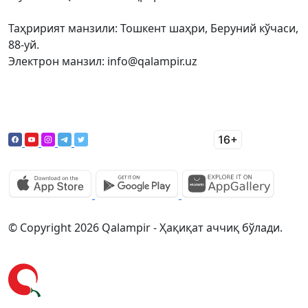
Таҳририят манзили: Тошкент шаҳри, Беруний кўчаси,
88-уй.
Электрон манзил: info@qalampir.uz
© Copyright 2026 Qalampir - Ҳақиқат аччиқ бўлади.