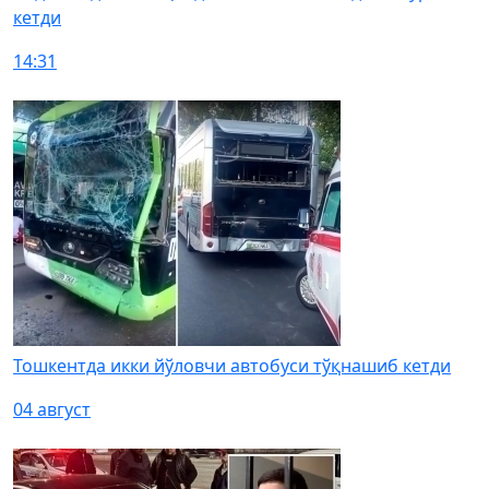
кетди
14:31
Тошкентда икки йўловчи автобуси тўқнашиб кетди
04 август