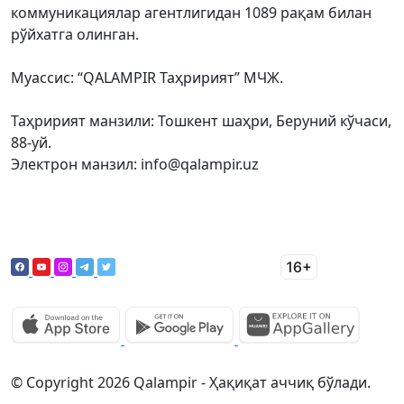
коммуникациялар агентлигидан 1089 рақам билан
рўйхатга олинган.
Муассис: “QALAMPIR Таҳририят” МЧЖ.
Таҳририят манзили: Тошкент шаҳри, Беруний кўчаси,
88-уй.
Электрон манзил: info@qalampir.uz
© Copyright 2026 Qalampir - Ҳақиқат аччиқ бўлади.