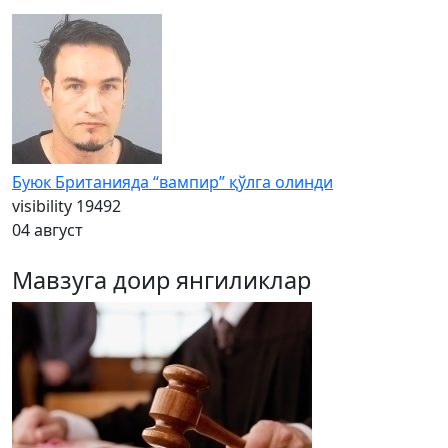
Буюк Британияда “вампир” қўлга олинди
visibility
19492
04 август
Мавзуга доир янгиликлар