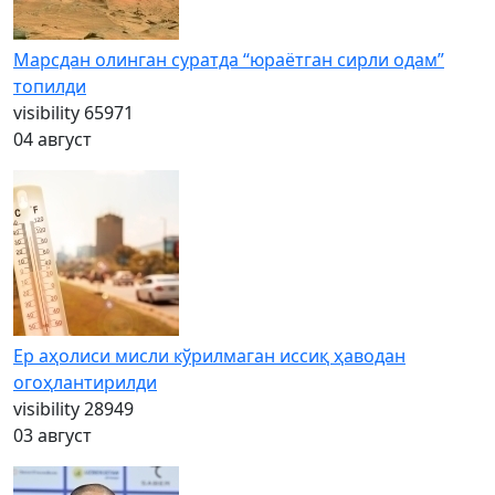
Марсдан олинган суратда “юраётган сирли одам”
топилди
visibility
65971
04 август
Ер аҳолиси мисли кўрилмаган иссиқ ҳаводан
огоҳлантирилди
visibility
28949
03 август