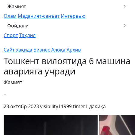
Жамият
Олам
Маданият-санъат
Интервью
Фойдали
Спорт
Таҳлил
Сайт хақида
Бизнес
Алоқа
Архив
Тошкент вилоятида 6 машина
аварияга учради
Жамият
−
23 октябр 2023
visibility
11999
timer
1 дақиқа