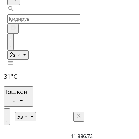
Ўз
31°C
Тошкент
Ўз
11 886.72