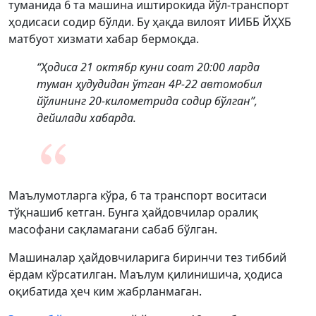
туманида 6 та машина иштирокида йўл-транспорт
ҳодисаси содир бўлди. Бу ҳақда вилоят ИИББ ЙҲХБ
матбуот хизмати хабар бермоқда.
“Ҳодиса 21 октябр куни соат 20:00 ларда
туман ҳудудидан ўтган 4Р-22 автомобил
йўлининг 20-километрида содир бўлган”,
дейилади хабарда.
Маълумотларга кўра, 6 та транспорт воситаси
тўқнашиб кетган. Бунга ҳайдовчилар оралиқ
масофани сақламагани сабаб бўлган.
Машиналар ҳайдовчиларига биринчи тез тиббий
ёрдам кўрсатилган. Маълум қилинишича, ҳодиса
оқибатида ҳеч ким жабрланмаган.