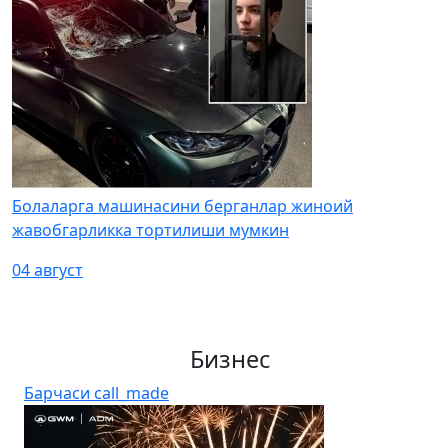
Болаларга машинасини берганлар жиноий
жавобгарликка тортилиши мумкин
04 август
Бизнес
Барчаси
call_made