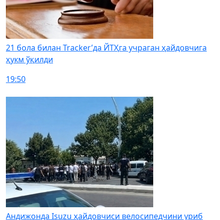
21 бола билан Tracker’да ЙТҲга учраган ҳайдовчига
ҳукм ўқилди
19:50
Андижонда Isuzu ҳайдовчиси велосипедчини уриб