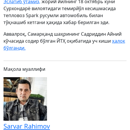
Эслатиб ўтамиз,
жорий йилнинг 18 октябрь куни
Сурхондарё вилоятидаги темирйўл кесишмасида
тепловоз Spark русумли автомобиль билан
тўқнашиб кетгани ҳақида хабар берилган эди.
Аввалроқ, Самарқанд шаҳрининг Садриддин Айний
кўчасида содир бўлган ЙТҲ оқибатида уч киши
ҳалок
бўлганди.
Мақола муаллифи
Sarvar Rahimov