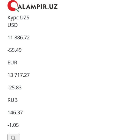
Курс UZS
USD
11 886.72
-55.49
EUR
13 717.27
-25.83
RUB
146.37
-1.05