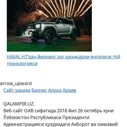
HAVAL H7’дан йилнинг энг қизиқарли янгилиги: Hi4
K
технологияси
arrow_upward
Сайт хақида
Бизнес
Алоқа
Архив
QALAMPIR.UZ.
Веб-сайт ОАВ сифатида 2018 йил 26 октябрь куни
Ўзбекистон Республикаси Президенти
Администрацияси ҳузуридаги Ахборот ва оммавий