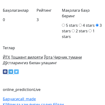
Баҳолаганлар
Рейтинг
Мақолага баҳо
беринг
0
3
5 stars
4 stars
3
stars
2 stars
1
stars
Теглар
ЙТҲ
Тошкент вилояти
Ўрта Чирчиқ тумани
Дўстларингиз билан улашинг
online_prediction
Live
Барчаси
call_made
Қўйлиқда ҳам ёнғин содир бўлди