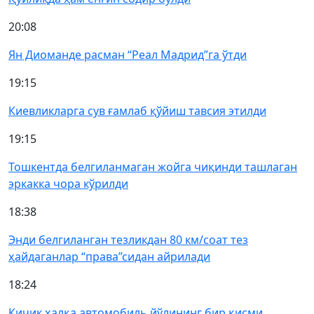
20:08
Ян Диоманде расман “Реал Мадрид”га ўтди
19:15
Киевликларга сув ғамлаб қўйиш тавсия этилди
19:15
Тошкентда белгиланмаган жойга чиқинди ташлаган
эркакка чора кўрилди
18:38
Энди белгиланган тезликдан 80 км/соат тез
ҳайдаганлар “права”сидан айрилади
18:24
Кичик ҳалқа автомобиль йўлининг бир қисми