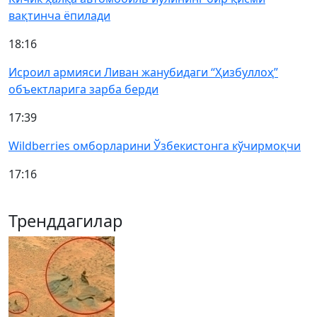
вақтинча ёпилади
18:16
Исроил армияси Ливан жанубидаги “Ҳизбуллоҳ”
объектларига зарба берди
17:39
Wildberries омборларини Ўзбекистонга кўчирмоқчи
17:16
Тренддагилар