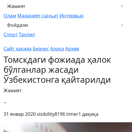
Жамият
Олам
Маданият-санъат
Интервью
Фойдали
Спорт
Таҳлил
Сайт хақида
Бизнес
Алоқа
Архив
Томскдаги фожиада ҳалок
бўлганлар жасади
Ўзбекистонга қайтарилди
Жамият
−
31 январ 2020
visibility
8196
timer
1 дақиқа