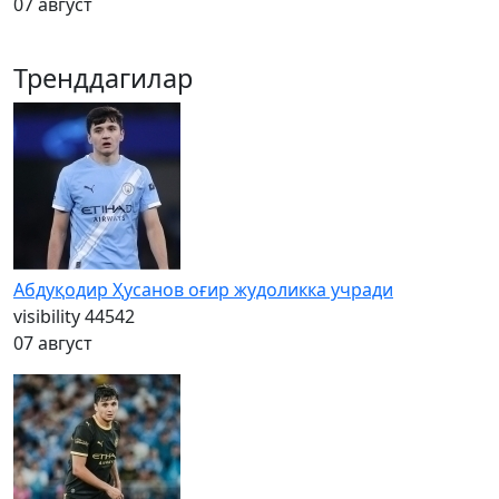
07 август
Тренддагилар
Абдуқодир Ҳусанов оғир жудоликка учради
visibility
44542
07 август