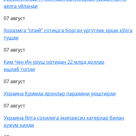
аёлга уйланди
07 август
Хоразмга “опий” сотишга борган ургутлик эркак қўлга
тушди
07 август
Ким Чен Ин уруш ортидан 22 млрд доллар
ишлаб топди
07 август
Украина Қримда дронлар парадини уюштирди
07 август
Украина Ялта соҳилига экипажсиз катерлар билан
ҳужум қилди