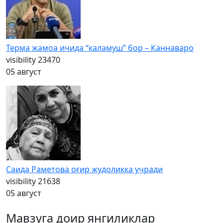
Терма жамоа ичида “каламуш” бор – Каннаваро
visibility
23470
05 август
Саида Раметова оғир жудоликка учради
visibility
21638
05 август
Мавзуга доир янгиликлар