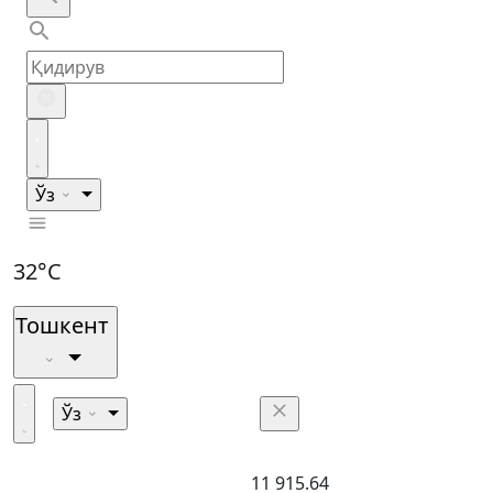
Ўз
32°C
Тошкент
Ўз
11 915.64