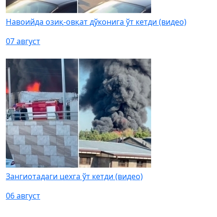
Навоийда озиқ-овқат дўконига ўт кетди (видео)
07 август
Зангиотадаги цехга ўт кетди (видео)
06 август