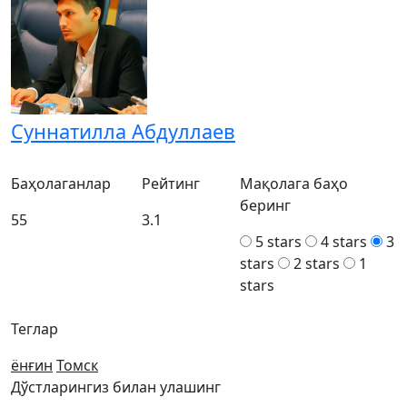
Суннатилла Абдуллаев
Баҳолаганлар
Рейтинг
Мақолага баҳо
беринг
55
3.1
5 stars
4 stars
3
stars
2 stars
1
stars
Теглар
ёнғин
Томск
Дўстларингиз билан улашинг