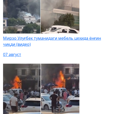
Мирзо Улуғбек туманидаги мебель цехида ёнғин
чиқди (видео)
07 август