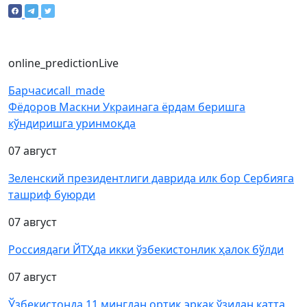
online_prediction
Live
Барчаси
call_made
Фёдоров Маскни Украинага ёрдам беришга
кўндиришга уринмоқда
07 август
Зеленский президентлиги даврида илк бор Сербияга
ташриф буюрди
07 август
Россиядаги ЙТҲда икки ўзбекистонлик ҳалок бўлди
07 август
Ўзбекистонда 11 мингдан ортиқ эркак ўзидан катта