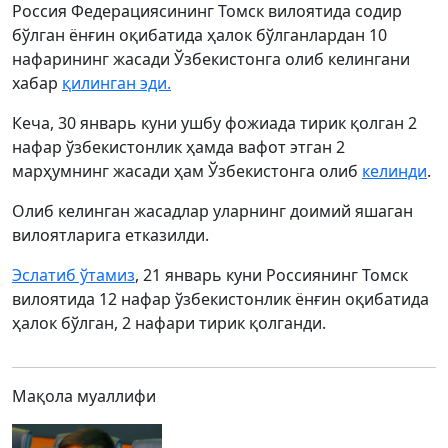
Россия Федерациясининг Томск вилоятида содир
бўлган ёнғин оқибатида ҳалок бўлганлардан 10
нафарининг жасади Ўзбекистонга олиб келингани
хабар
қилинган эди.
Кеча, 30 январь куни ушбу фожиада тирик қолган 2
нафар ўзбекистонлик ҳамда вафот этган 2
марҳумнинг жасади ҳам Ўзбекистонга олиб
келинди
.
Олиб келинган жасадлар уларнинг доимий яшаган
вилоятларига етказилди.
Эслатиб ўтамиз
, 21 январь куни Россиянинг Томск
вилоятида 12 нафар ўзбекистонлик ёнғин оқибатида
ҳалок бўлган, 2 нафари тирик қолганди.
Мақола муаллифи