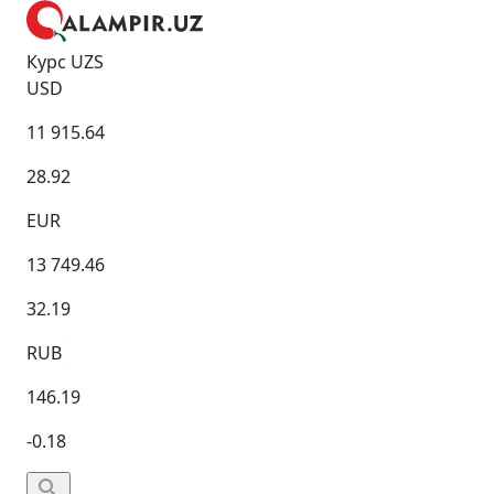
Курс UZS
USD
11 915.64
28.92
EUR
13 749.46
32.19
RUB
146.19
-0.18