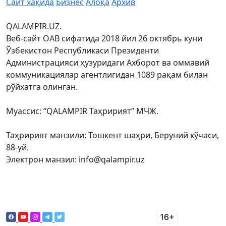
Сайт хақида
Бизнес
Алоқа
Архив
QALAMPIR.UZ.
Веб-сайт ОАВ сифатида 2018 йил 26 октябрь куни
Ўзбекистон Республикаси Президенти
Администрацияси ҳузуридаги Ахборот ва оммавий
коммуникациялар агентлигидан 1089 рақам билан
рўйхатга олинган.
Муассис: “QALAMPIR Таҳририят” МЧЖ.
Таҳририят манзили: Тошкент шаҳри, Беруний кўчаси,
88-уй.
Электрон манзил: info@qalampir.uz