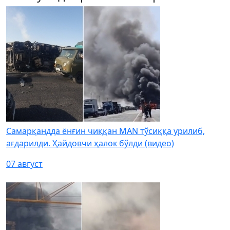
Самарқандда ёнғин чиққан MAN тўсиққа урилиб,
ағдарилди. Ҳайдовчи ҳалок бўлди (видео)
07 август