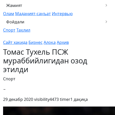
Жамият
Олам
Маданият-санъат
Интервью
Фойдали
Спорт
Таҳлил
Сайт хақида
Бизнес
Алоқа
Архив
Томас Тухель ПСЖ
мураббийлигидан озод
этилди
Спорт
−
29 декабр 2020
visibility
4473
timer
1 дақиқа