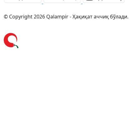
© Copyright 2026 Qalampir - Ҳақиқат аччиқ бўлади.