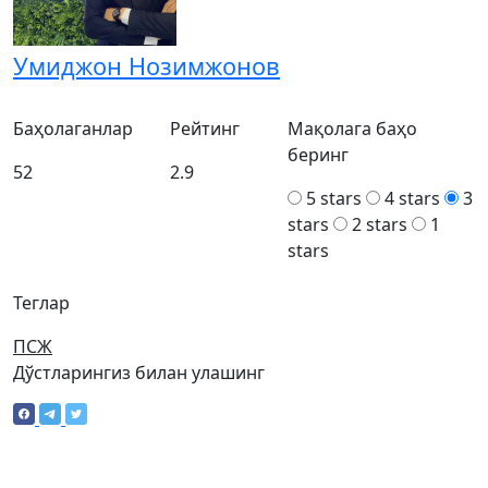
Умиджон Нозимжонов
Баҳолаганлар
Рейтинг
Мақолага баҳо
беринг
52
2.9
5 stars
4 stars
3
stars
2 stars
1
stars
Теглар
ПСЖ
Дўстларингиз билан улашинг