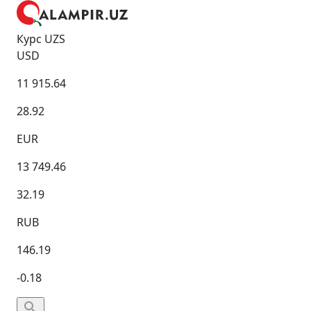
Курс UZS
USD
11 915.64
28.92
EUR
13 749.46
32.19
RUB
146.19
-0.18