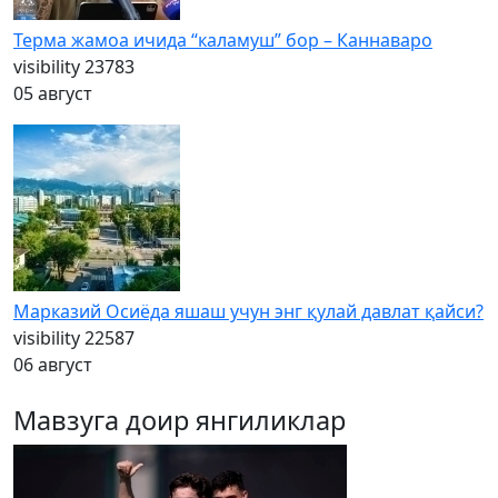
Терма жамоа ичида “каламуш” бор – Каннаваро
visibility
23783
05 август
Марказий Осиёда яшаш учун энг қулай давлат қайси?
visibility
22587
06 август
Мавзуга доир янгиликлар