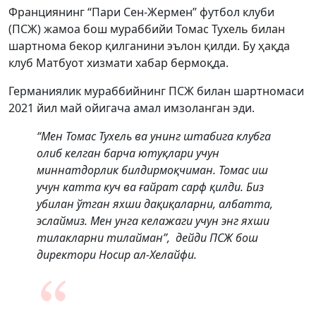
Франциянинг “Пари Сен-Жермен” футбол клуби
(ПСЖ) жамоа бош мураббийи Томас Тухель билан
шартнома бекор қилганини эълон қилди. Бу ҳақда
клуб Матбуот хизмати хабар бермоқда.
Германиялик мураббийнинг ПСЖ билан шартномаси
2021 йил май ойигача амал имзоланган эди.
“Мен Томас Тухель ва унинг штабига клубга
олиб келган барча ютуқлари учун
миннатдорлик билдирмоқчиман. Томас иш
учун катта куч ва ғайрат сарф қилди. Биз
убилан ўтган яхши дақиқаларни, албатта,
эслаймиз. Мен унга келажаги учун энг яхши
тилакларни тилайман”, дейди ПСЖ бош
директори Носир ал-Хелайфи.