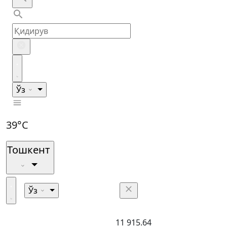
Ўз
39°C
Тошкент
Ўз
11 915.64