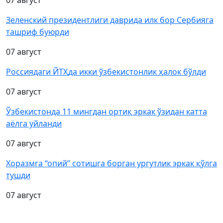
07 август
Зеленский президентлиги даврида илк бор Сербияга
ташриф буюрди
07 август
Россиядаги ЙТҲда икки ўзбекистонлик ҳалок бўлди
07 август
Ўзбекистонда 11 мингдан ортиқ эркак ўзидан катта
аёлга уйланди
07 август
Хоразмга “опий” сотишга борган ургутлик эркак қўлга
тушди
07 август