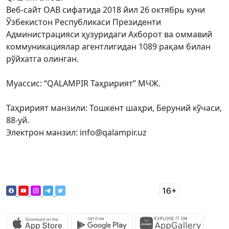
Веб-сайт ОАВ сифатида 2018 йил 26 октябрь куни
Ўзбекистон Республикаси Президенти
Администрацияси ҳузуридаги Ахборот ва оммавий
коммуникациялар агентлигидан 1089 рақам билан
рўйхатга олинган.
Муассис: “QALAMPIR Таҳририят” МЧЖ.
Таҳририят манзили: Тошкент шаҳри, Беруний кўчаси,
88-уй.
Электрон манзил: info@qalampir.uz