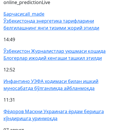
online_prediction
Live
Барчаси
call_made
Ўзбекистонда энергетика тарифларини
белгилашнинг янги тизими жорий этилди
14:49
Ўзбекистон Журналистлар уюшмаси қошида
Блогерлар ижодий кенгаши ташкил этилди
12:52
Инфантино УЭФА ходимаси билан ишқий
муносабатда бўлганликда айбланмоқда
11:31
Фёдоров Маскни Украинага ёрдам беришга
кўндиришга уринмоқда