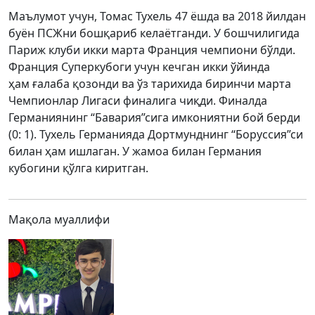
Маълумот учун, Томас Тухель 47 ёшда ва 2018 йилдан
буён ПСЖни бошқариб келаётганди. У бошчилигида
Париж клуби икки марта Франция чемпиони бўлди.
Франция Суперкубоги учун кечган икки ўйинда
ҳам ғалаба қозонди ва ўз тарихида биринчи марта
Чемпионлар Лигаси финалига чиқди. Финалда
Германиянинг “Бавария”сига имкониятни бой берди
(0: 1). Тухель Германияда Дортмунднинг “Боруссия”си
билан ҳам ишлаган. У жамоа билан Германия
кубогини қўлга киритган.
Мақола муаллифи