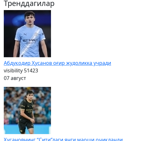
Тренддагилар
Абдуқодир Ҳусанов оғир жудоликка учради
visibility
51423
07 август
Ҳусановнинг “Сити”даги янги маоши очиқланди