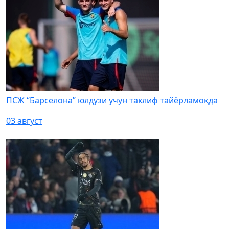
ПСЖ “Барселона” юлдузи учун таклиф тайёрламоқда
03 август