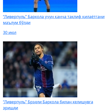
“Ливерпуль” Баркола учун қанча таклиф қилаётгани
маълум бўлди
30 июл
“Ливерпуль” Брэдли Баркола билан келишувга
эришди