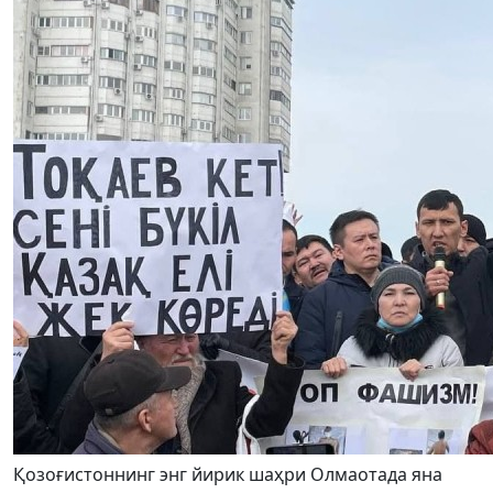
Қозоғистоннинг энг йирик шаҳри Олмаотада яна