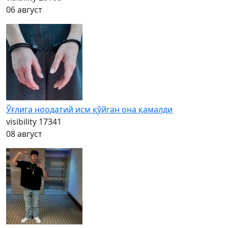
06 август
Ўғлига ноодатий исм қўйган она қамалди
visibility
17341
08 август