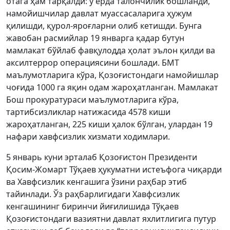
отага ҳам тарқалди: у ерда талончилик бошланди,
намойишчилар давлат муассасаларига ҳужум
қилишди, қурол-яроғларни олиб кетишди. Бунга
жавобан расмийлар 19 январга қадар бутун
мамлакат бўйлаб фавқулодда ҳолат эълон қилди ва
аксилтеррор операциясини бошлади. БМТ
маълумотларига кўра, Қозоғистондаги намойишлар
чоғида 1000 га яқин одам жароҳатланган. Мамлакат
Бош прокуратураси маълумотларига кўра,
тартибсизликлар натижасида 4578 киши
жароҳатланган, 225 киши ҳалок бўлган, улардан 19
нафари хавфсизлик хизмати ходимлари.
5 январь куни эрталаб Қозоғистон Президенти
Қосим-Жомарт Тўқаев ҳукуматни истеъфога чиқарди
ва Хавфсизлик кенгашига ўзини раҳбар этиб
тайинлади. Ўз раҳбарлигидаги Хавфсизлик
кенгашининг биринчи йиғилишида Тўқаев
Қозоғистондаги вазиятни давлат яхлитлигига путур