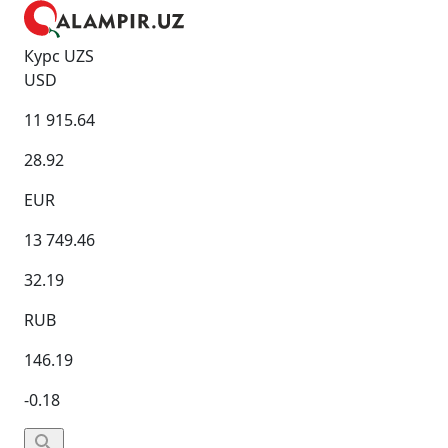
Курс UZS
USD
11 915.64
28.92
EUR
13 749.46
32.19
RUB
146.19
-0.18