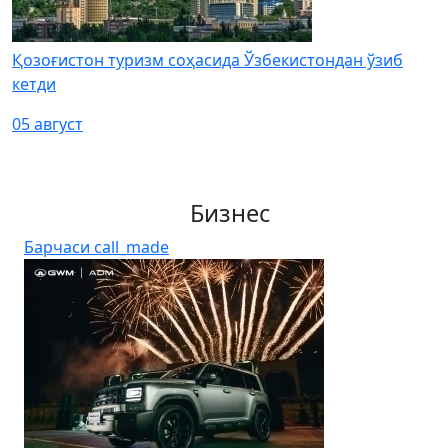
Қозоғистон туризм соҳасида Ўзбекистондан ўзиб
кетди
05 август
Бизнес
Барчаси
call_made