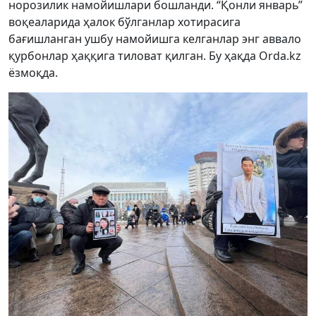
норозилик намойишлари бошланди. “Қонли январь”
воқеаларида ҳалок бўлганлар хотирасига
бағишланган ушбу намойишга келганлар энг аввало
қурбонлар ҳаққига тиловат қилган. Бу ҳақда Orda.kz
ёзмоқда.