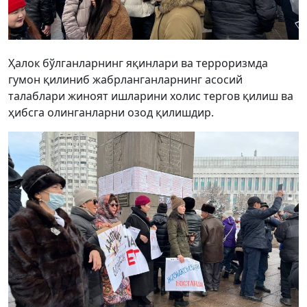
Ҳалок бўлганларнинг яқинлари ва терроризмда
гумон қилиниб жабрланганларнинг асосий
талаблари жиноят ишларини холис тергов қилиш ва
ҳибсга олинганларни озод қилишдир.