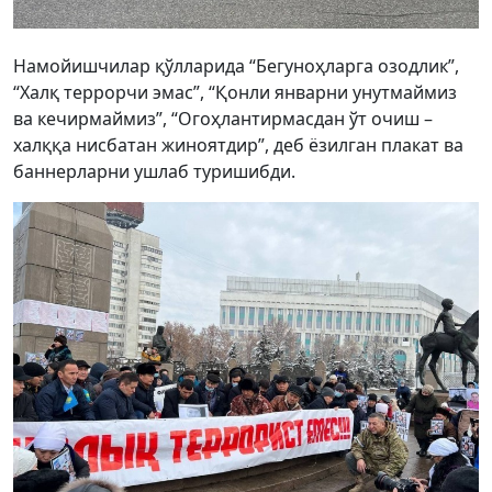
Намойишчилар қўлларида “Бегуноҳларга озодлик”,
“Халқ террорчи эмас”, “Қонли январни унутмаймиз
ва кечирмаймиз”, “Огоҳлантирмасдан ўт очиш –
халққа нисбатан жиноятдир”, деб ёзилган плакат ва
баннерларни ушлаб туришибди.