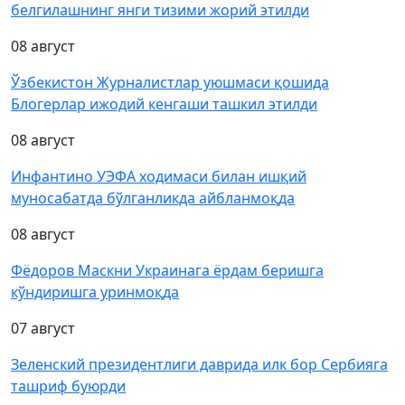
белгилашнинг янги тизими жорий этилди
08 август
Ўзбекистон Журналистлар уюшмаси қошида
Блогерлар ижодий кенгаши ташкил этилди
08 август
Инфантино УЭФА ходимаси билан ишқий
муносабатда бўлганликда айбланмоқда
08 август
Фёдоров Маскни Украинага ёрдам беришга
кўндиришга уринмоқда
07 август
Зеленский президентлиги даврида илк бор Сербияга
ташриф буюрди