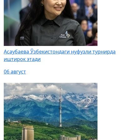
Асаубаева Ўзбекистондаги нуфузли турнирда
иштирок этади
06 август