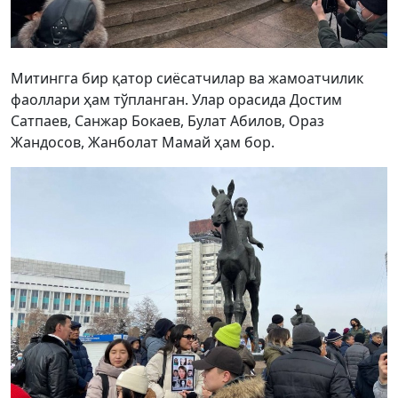
Митингга бир қатор сиёсатчилар ва жамоатчилик
фаоллари ҳам тўпланган. Улар орасида Достим
Сатпаев, Санжар Бокаев, Булат Абилов, Ораз
Жандосов, Жанболат Мамай ҳам бор.