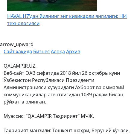
HAVAL H7’дан йилнинг энг қизиқарли янгилиги: Hi4
K
технологияси
arrow_upward
Сайт хақида
Бизнес
Алоқа
Архив
QALAMPIR.UZ.
Веб-сайт ОАВ сифатида 2018 йил 26 октябрь куни
Ўзбекистон Республикаси Президенти
Администрацияси ҳузуридаги Ахборот ва оммавий
коммуникациялар агентлигидан 1089 рақам билан
рўйхатга олинган.
Муассис: “QALAMPIR Таҳририят” МЧЖ.
Таҳририят манзили: Тошкент шаҳри, Беруний кўчаси,