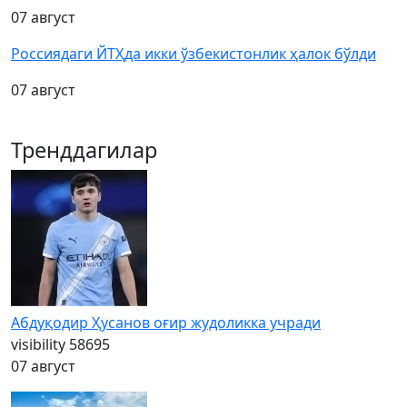
07 август
Россиядаги ЙТҲда икки ўзбекистонлик ҳалок бўлди
07 август
Тренддагилар
Абдуқодир Ҳусанов оғир жудоликка учради
visibility
58695
07 август