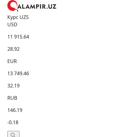
Курс UZS
USD
11 915.64
28.92
EUR
13 749.46
32.19
RUB
146.19
-0.18