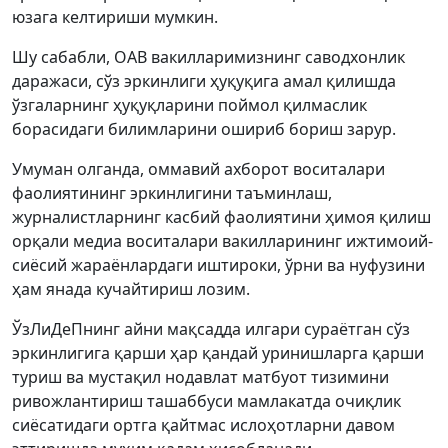
юзага келтириши мумкин.
Шу сабабли, ОАВ вакилларимизнинг саводхонлик
даражаси, сўз эркинлиги ҳуқуқига амал қилишда
ўзгаларнинг ҳуқуқларини поймол қилмаслик
борасидаги билимларини ошириб бориш зарур.
Умуман олганда, оммавий ахборот воситалари
фаолиятининг эркинлигини таъминлаш,
журналистларнинг касбий фаолиятини ҳимоя қилиш
орқали медиа воситалари вакилларининг ижтимоий-
сиёсий жараёнлардаги иштироки, ўрни ва нуфузини
ҳам янада кучайтириш лозим.
ЎзЛиДеПнинг айни мақсадда илгари сураётган сўз
эркинлигига қарши ҳар қандай уринишларга қарши
туриш ва мустақил нодавлат матбуот тизимини
ривожлантириш ташаббуси мамлакатда очиқлик
сиёсатидаги ортга қайтмас ислоҳотларни давом