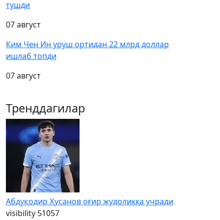
тушди
07 август
Ким Чен Ин уруш ортидан 22 млрд доллар
ишлаб топди
07 август
Тренддагилар
Абдуқодир Ҳусанов оғир жудоликка учради
visibility
51057