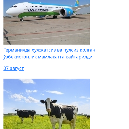
Германияда ҳужжатсиз ва пулсиз қолган
ўзбекистонлик мамлакатга қайтарилди
07 август