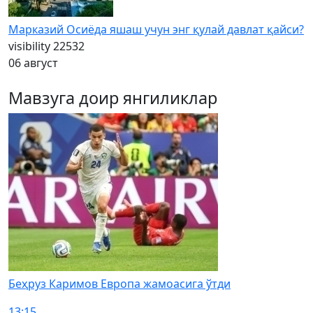
Марказий Осиёда яшаш учун энг қулай давлат қайси?
visibility
22532
06 август
Мавзуга доир янгиликлар
Беҳруз Каримов Европа жамоасига ўтди
13:15