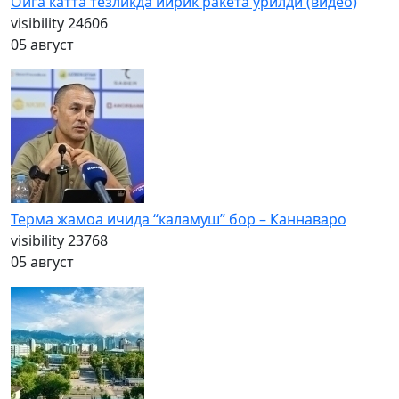
Ойга катта тезликда йирик ракета урилди (видео)
visibility
24606
05 август
Терма жамоа ичида “каламуш” бор – Каннаваро
visibility
23768
05 август