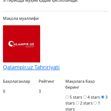
эттиришда муҳим қадам ҳисобланади.
Мақола муаллифи
Qalampir.uz Tahririyati
Баҳолаганлар
Рейтинг
Мақолага баҳо
беринг
0
3
5 stars
4 stars
3
stars
2 stars
1
stars