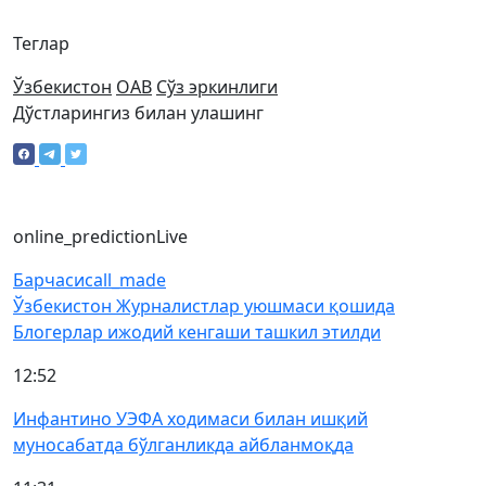
Теглар
Ўзбекистон
ОАВ
Сўз эркинлиги
Дўстларингиз билан улашинг
online_prediction
Live
Барчаси
call_made
Ўзбекистон Журналистлар уюшмаси қошида
Блогерлар ижодий кенгаши ташкил этилди
12:52
Инфантино УЭФА ходимаси билан ишқий
муносабатда бўлганликда айбланмоқда