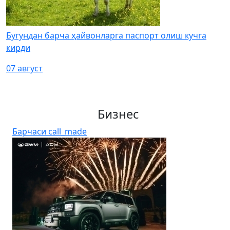
Бугундан барча ҳайвонларга паспорт олиш кучга
кирди
07 август
Бизнес
Барчаси
call_made