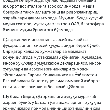
бошдан кечирмоқда. Кўплаб нодавлат оммавий
ахборот воситаларига асос солинмоқда, медиа
бозорини такомиллаштириш ва ривожлантириш
жараёнлари давом этмоқда. Муҳими, бунда хусусий
медиа сектори, мустақил электрон ОАВ, блогосфера
ўзининг муқим ўрнига эга бўлмоқда.
Сўз эркинлиги инсоннинг асосий шахсий ва
фуқароларнинг сиёсий ҳуқуқларидан бири бўлиб,
бир қатор халқаро ҳужжатлар ва мамлакат
қонунчилигида мустаҳкамлаб қўйилган. Жумладан,
Инсон ҳуқуқлари умумжаҳон декларацияси, Инсон
ҳуқуқлари ва асосий эркинликлари ҳимояси
тўғрисидаги Европа Конвенцияси ва Ўзбекистон
Республикаси Конституциясида оммавий ахборот
воситалари эркинлиги белгилаб қўйилган.
Шу билан бирга, сўз эркинлиги ҳуқуқи мураккаб
жараён бўлиб, у баъзан ўзга шахсларнинг ҳуқуқ ва
эркинликлари поймол қилиниши эҳтимолини ҳам