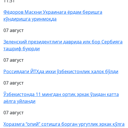
11:31
Фёдоров Маскни Украинага ёрдам беришга
кўндиришга уринмоқда
07 август
Зеленский президентлиги даврида илк бор Сербияга
ташриф буюрди
07 август
Россиядаги ЙТҲда икки ўзбекистонлик ҳалок бўлди
07 август
Ўзбекистонда 11 мингдан ортиқ эркак ўзидан катта
аёлга уйланди
07 август
Хоразмга “опий” сотишга борган ургутлик эркак қўлга