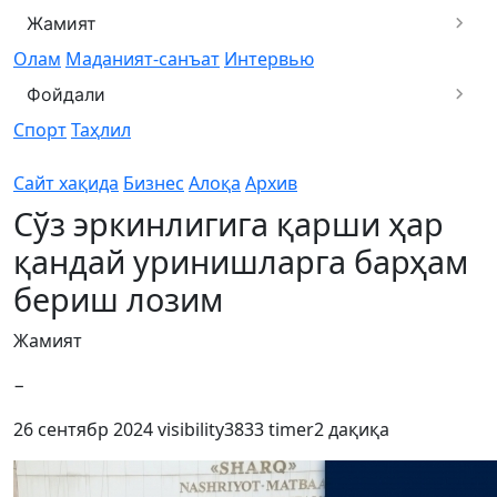
Жамият
Олам
Маданият-санъат
Интервью
Фойдали
Спорт
Таҳлил
Сайт хақида
Бизнес
Алоқа
Архив
Сўз эркинлигига қарши ҳар
қандай уринишларга барҳам
бериш лозим
Жамият
−
26 сентябр 2024
visibility
3833
timer
2 дақиқа