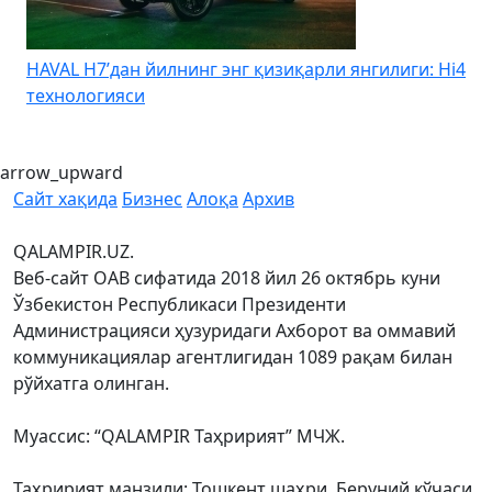
HAVAL H7’дан йилнинг энг қизиқарли янгилиги: Hi4
K
технологияси
arrow_upward
Сайт хақида
Бизнес
Алоқа
Архив
QALAMPIR.UZ.
Веб-сайт ОАВ сифатида 2018 йил 26 октябрь куни
Ўзбекистон Республикаси Президенти
Администрацияси ҳузуридаги Ахборот ва оммавий
коммуникациялар агентлигидан 1089 рақам билан
рўйхатга олинган.
Муассис: “QALAMPIR Таҳририят” МЧЖ.
Таҳририят манзили: Тошкент шаҳри, Беруний кўчаси,