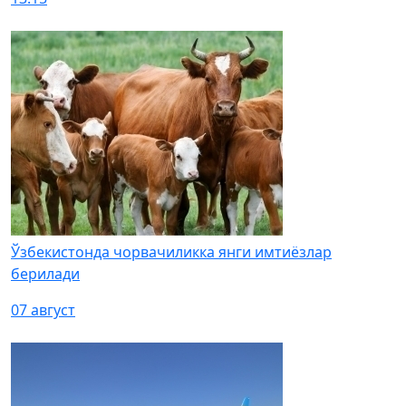
Ўзбекистонда чорвачиликка янги имтиёзлар
берилади
07 август