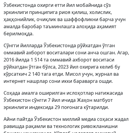
Ўзбекистонда охирги етти йил мобайнида сўз
эркинлиги принципига риоя қилиш, холислик,
ҳаққонийлик, очиқлик ва шаффофликни барча учун
амалда баробар таъминлашга алоҳида аҳамият
берилмоқда.
Сўнгги йилларда Ўзбекистонда рўйхатдан ўтган
оммавий ахборот воситалари сони анча ошган. Агар,
2016 йилда 1 514 та оммавий ахборот воситаси
рўйхатдан ўтган бўлса, 2023 йил охирига келиб бу
кўрсаткич 2 140 тага етди. Мисол учун, журнал ва
интернет нашрлар сони икки бараварга ошди.
Соҳада амалга оширилган ислоҳотлар натижасида
Ўзбекистон сўнгги 7 йил ичида Жаҳон матбуот
эркинлиги индексида 29 поғонага кўтарилди.
Айни пайтда Ўзбекистон миллий медиа соҳаси жадал
равишда рақамли ва технологик ривожланишни