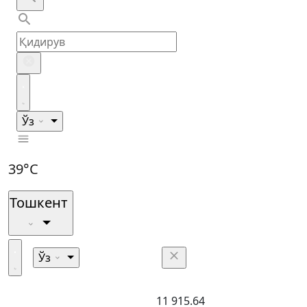
Ўз
39°C
Тошкент
Ўз
11 915.64