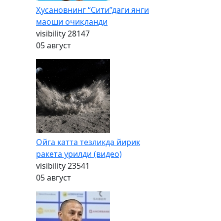
Ҳусановнинг “Сити”даги янги
маоши очиқланди
visibility
28147
05 август
Ойга катта тезликда йирик
ракета урилди (видео)
visibility
23541
05 август