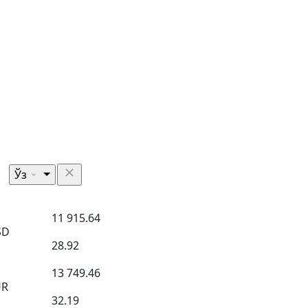
Ўз
11 915.64
SD
28.92
13 749.46
UR
32.19