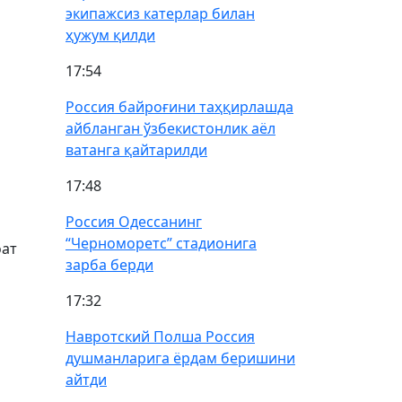
экипажсиз катерлар билан
ҳужум қилди
17:54
Россия байроғини таҳқирлашда
айбланган ўзбекистонлик аёл
ватанга қайтарилди
17:48
Россия Одессанинг
“Черноморетс” стадионига
оат
зарба берди
17:32
Навротский Полша Россия
душманларига ёрдам беришини
айтди