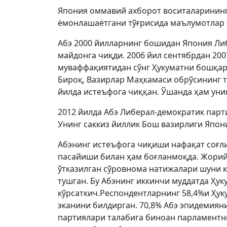
Япония оммавий ахборот воситаларининг
ёмонлашаётгани тўғрисида маълумотлар 
Абэ 2000 йилларнинг бошидан Япония Ли
майдонга чиқди. 2006 йил сентябрдан 20
муваффақиятидан сўнг Ҳукуматни бошқарг
Бироқ, Вазирлар Маҳкамаси обрўсининг т
йилда истеъфога чиққан. Ўшанда ҳам ун
2012 йилда Абэ Либерал-демократик парти
Унинг саккиз йиллик Бош вазирлиги Япон
Абэнинг истеъфога чиқиши нафақат соғли
пасайиши билан ҳам боғланмоқда. Жорий 
ўтказилган сўровнома натижалари шуни к
тушган. Бу Абэнинг иккинчи муддатда Ҳук
кўрсаткич.Респондентларнинг 58,4%и Ҳук
эканини билдирган. 70,8% Абэ эпидемия
партиялари талабига биноан парламентн