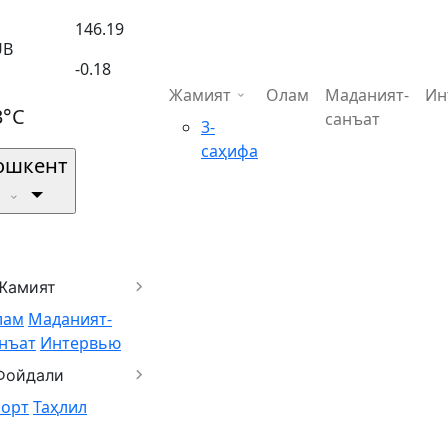
146.19
UB
-0.18
Жамият
Олам
Маданият-
Ин
3°C
санъат
3-
саҳифа
ошкент
Жамият
лам
Маданият-
нъат
Интервью
Фойдали
порт
Таҳлил