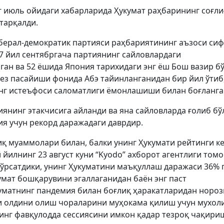
 июль ойидаги хабарларида Ҳукумат раҳбарининг соғли
тарқалди.
берал-демократик партияси раҳбариятининг аъзоси си
07 йил сентябргача партиянинг сайловлардаги
ан ва 52 ёшида Япония тарихидаги энг ёш Бош вазир бў
ез пасайиши фонида Абэ тайинланганидан бир йил ўтиб,
инг истеъфоси саломатлиги ёмонлашиши билан боғланг
янинг этакчисига айланди ва яна сайловларда ғолиб бў
ия учун рекорд даражадаги даврдир.
қ муаммолари билан, балки унинг Ҳукумати рейтинги к
йилнинг 23 август куни “Kyodo” ахборот агентлиги том
ўрсатдики, унинг Ҳукуматини маъқуллаш даражаси 36% 
умат бошқарувини эгаллаганидан баён энг паст
уматнинг пандемия билан боғлиқ ҳаракатларидан нороз
ни олдини олиш чораларини муҳокама қилиш учун мухол
инг фавқулодда сессиясини имкон қадар тезроқ чақири