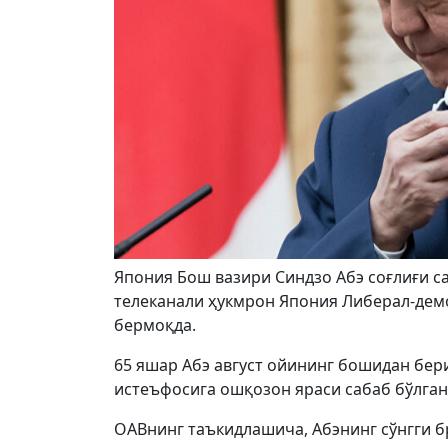
Япония Бош вазири Синдзо Абэ соғлиғи с
телеканали ҳукмрон Япония Либерал-демо
бермоқда.
65 яшар Абэ август ойининг бошидан бер
истеъфосига ошқозон яраси сабаб бўлга
ОАВнинг таъкидлашича, Абэнинг сўнгги б