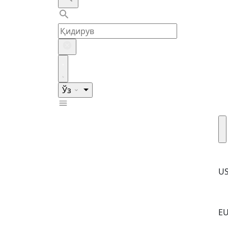
Ўз
U
E