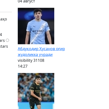
04 август
баҳо
4
ars
stars
Абдуқодир Ҳусанов оғир
жудоликка учради
visibility
31108
14:27