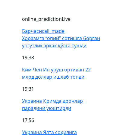
online_prediction
Live
Барчаси
call_made
Хоразмга “опий” сотишга борган
ургутлик эркак қўлга тушди
19:38
Ким Чен Ин уруш ортидан 22
млрд доллар ишлаб топди
19:31
Украина Қримда дронлар
парадини уюштирди
17:56
Украина Ялта соҳилига