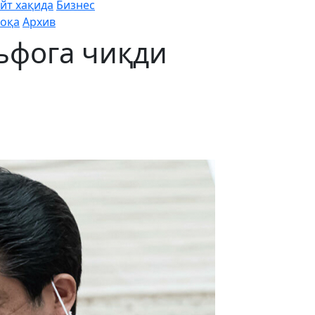
йт хақида
Бизнес
оқа
Архив
ъфога чиқди