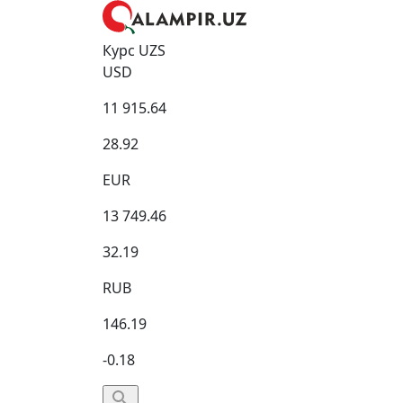
Курс UZS
USD
11 915.64
28.92
EUR
13 749.46
32.19
RUB
146.19
-0.18