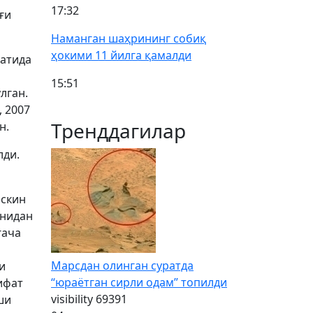
17:32
ғи
Наманган шаҳрининг собиқ
ҳокими 11 йилга қамалди
фатида
15:51
лган.
 2007
Тренддагилар
ан.
лди.
ескин
онидан
гача
Марсдан олинган суратда
и
“юраётган сирли одам” топилди
ифат
visibility
69391
ши