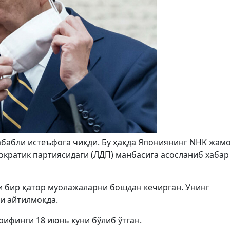
абабли истеъфога чиқди. Бу ҳақда Япониянинг NHK жам
кратик партиясидаги (ЛДП) манбасига асосланиб хабар
и бир қатор муолажаларни бошдан кечирган. Унинг
ни айтилмоқда.
рифинги 18 июнь куни бўлиб ўтган.