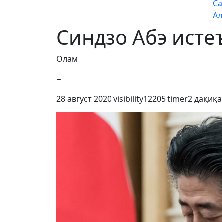
Са
Ал
Синдзо Абэ исте
Олам
−
28 август 2020
visibility
12205
timer
2 дақиқа