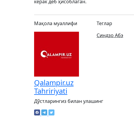
керак деб ҳисоблаган.
Мақола муаллифи
Теглар
Синдзо Абэ
Qalampir.uz
Tahririyati
Дўстларингиз билан улашинг