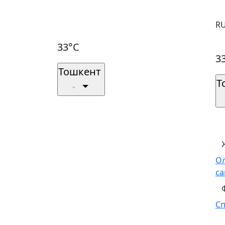
R
33°C
3
Тошкент
Т
О
са
С