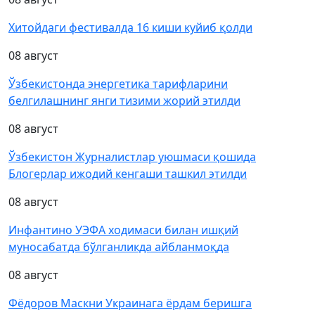
Хитойдаги фестивалда 16 киши куйиб қолди
08 август
Ўзбекистонда энергетика тарифларини
белгилашнинг янги тизими жорий этилди
08 август
Ўзбекистон Журналистлар уюшмаси қошида
Блогерлар ижодий кенгаши ташкил этилди
08 август
Инфантино УЭФА ходимаси билан ишқий
муносабатда бўлганликда айбланмоқда
08 август
Фёдоров Маскни Украинага ёрдам беришга