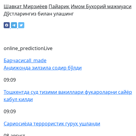
Шавкат Мирзиёев
Пайариқ
Имом Бухорий мажмуаси
Дўстларингиз билан улашинг
online_prediction
Live
Барчаси
call_made
Андижонда зилзила содир бўлди
09:09
Тошкентда суд тизими вакиллари фуқароларни сайёр
қабул қилди
09:09
Сариосиёда террористик гуруҳ ушланди
08 август