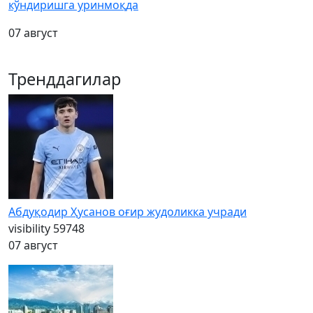
кўндиришга уринмоқда
07 август
Тренддагилар
Абдуқодир Ҳусанов оғир жудоликка учради
visibility
59748
07 август