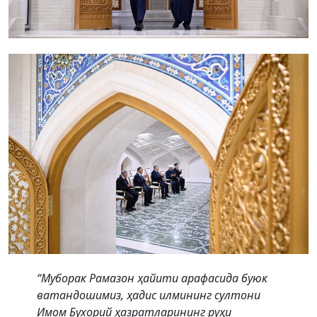
“Муборак Рамазон ҳайити арафасида буюк
ватандошимиз, ҳадис илмининг султони
Имом Бухорий ҳазратларининг руҳи