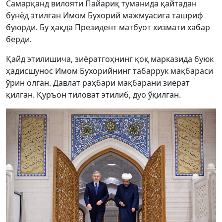
Самарқанд вилояти Пайариқ туманида қайтадан
бунёд этилган Имом Бухорий мажмуасига ташриф
буюрди. Бу ҳақда Президент матбуот хизмати хабар
берди.
Қайд этилишича, зиёратгоҳнинг қоқ марказида буюк
ҳадисшунос Имом Бухорийнинг табаррук мақбараси
ўрин олган. Давлат раҳбари мақбарани зиёрат
қилган. Қуръон тиловат этилиб, дуо ўқилган.