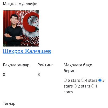
Мақола муаллифи
Шехроз Жалғашев
Баҳолаганлар
Рейтинг
Мақолага баҳо
беринг
0
3
5 stars
4 stars
3
stars
2 stars
1
stars
Теглар