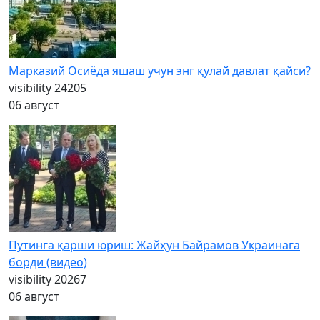
Марказий Осиёда яшаш учун энг қулай давлат қайси?
visibility
24205
06 август
Путинга қарши юриш: Жайҳун Байрамов Украинага
борди (видео)
visibility
20267
06 август