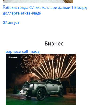
Ўзбекистонда СИ хизматлари ҳажми 1,5 млрд
долларга етказилади
07 август
Бизнес
Барчаси
call_made