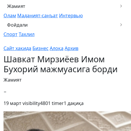
Жамият
Олам
Маданият-санъат
Интервью
Фойдали
Спорт
Таҳлил
Сайт хақида
Бизнес
Алоқа
Архив
Шавкат Мирзиёев Имом
Бухорий мажмуасига борди
Жамият
−
19 март
visibility
4801
timer
1 дақиқа