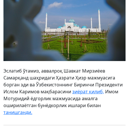
Эслатиб ўтамиз, аввалроқ Шавкат Мирзиёев
Самарқанд шаҳридаги Ҳазрати Ҳизр мажмуасига
борган эди ва Ўзбекистоннинг Биринчи Президенти
Ислом Каримов мақбарасини
зиёрат қилиб,
Имом
Мотуридий ёдгорлик мажмуасида амалга
оширилаётган бунёдкорлик ишлари билан
танишганди.