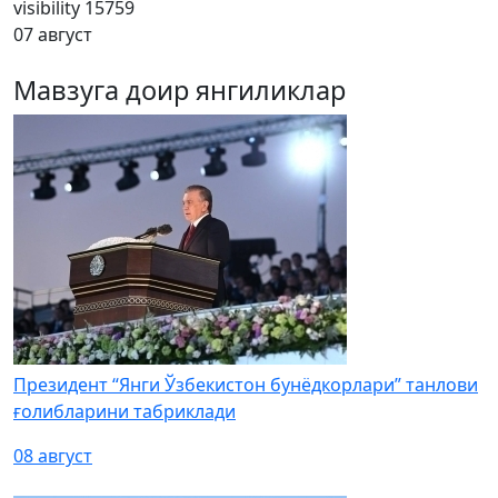
visibility
15759
07 август
Мавзуга доир янгиликлар
Президент “Янги Ўзбекистон бунёдкорлари” танлови
ғолибларини табриклади
08 август