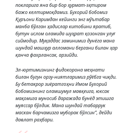
покларига яна бир бор ҳурмат-эҳтиром
бажо келтирмоқдамиз. Бухорий бобомиз
Қуръони Каримдан кейинги энг мўътабар
манба бўлган ҳадислар китобини яратиб,
бутун ислом оламида шуҳрат қозонган улуғ
сиймодир. Муқаддас заминимиз дунёга мана
шундай машҳур алломани бергани билан ҳар
қанча фахрлансак, арзийди.
Эл-юртимизнинг фидокорона меҳнати
билан бугун орзу-ниятларимиз рўёбга чиқди.
Бу бетакрор зиёратгоҳни Имом Бухорий
бобомизнинг оламшумул мавқеига, юксак
мақомига муносиб даражада бунёд этишга
муяссар бўлдик. Мана шундай табаррук
маскан барчамизга муборак бўлсин”, дейди
давлат раҳбари.