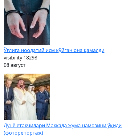
Ўғлига ноодатий исм қўйган она қамалди
visibility
18298
08 август
Дунё етакчилари Маккада жума намозини ўқиди
(фоторепортаж)