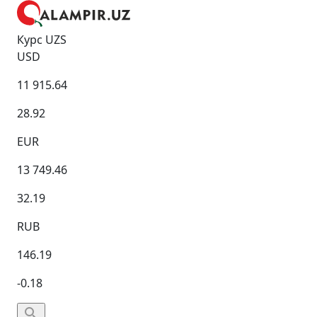
Курс UZS
USD
11 915.64
28.92
EUR
13 749.46
32.19
RUB
146.19
-0.18