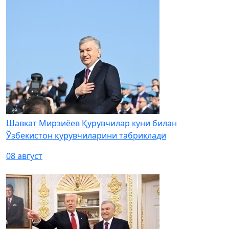
Шавкат Мирзиёев Қурувчилар куни билан
Ўзбекистон қурувчиларини табриклади
08 август