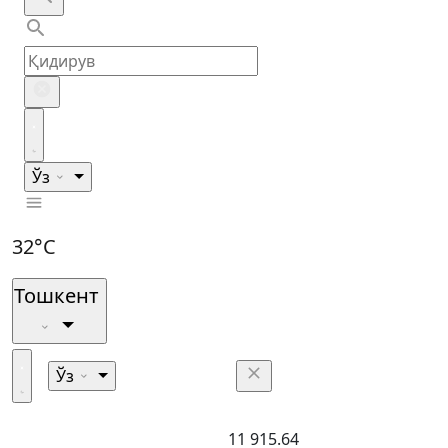
Ўз
32°C
Тошкент
Ўз
11 915.64