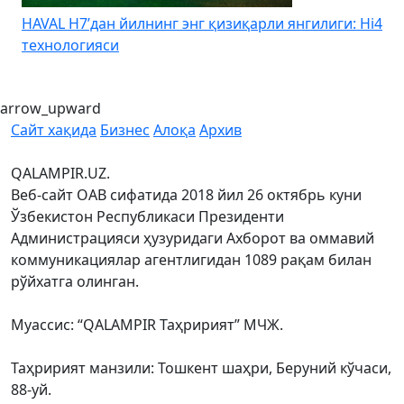
4
Kia Uzbekistan – Kia Sonet учун йиллик 0% дан
бошланадиган муддатли тўловни эълон қилди
arrow_upward
Сайт хақида
Бизнес
Алоқа
Архив
QALAMPIR.UZ.
Веб-сайт ОАВ сифатида 2018 йил 26 октябрь куни
Ўзбекистон Республикаси Президенти
Администрацияси ҳузуридаги Ахборот ва оммавий
коммуникациялар агентлигидан 1089 рақам билан
рўйхатга олинган.
Муассис: “QALAMPIR Таҳририят” МЧЖ.
Таҳририят манзили: Тошкент шаҳри, Беруний кўчаси,
88-уй.