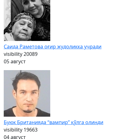
Саида Раметова оғир жудоликка учради
visibility
20089
05 август
Буюк Британияда “вампир” қўлга олинди
visibility
19663
04 август