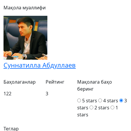
Мақола муаллифи
Суннатилла Абдуллаев
Баҳолаганлар
Рейтинг
Мақолага баҳо
беринг
122
3
5 stars
4 stars
3
stars
2 stars
1
stars
Теглар