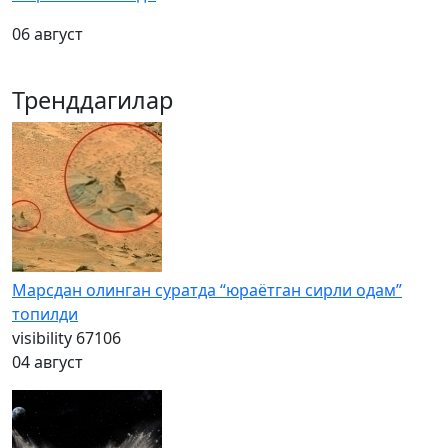
06 август
Тренддагилар
Марсдан олинган суратда “юраётган сирли одам”
топилди
visibility
67106
04 август