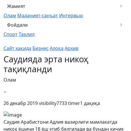
Жамият
Олам
Маданият-санъат
Интервью
Фойдали
Спорт
Таҳлил
Сайт хақида
Бизнес
Алоқа
Архив
Саудияда эрта никоҳ
тақиқланди
Олам
−
26 декабр 2019
visibility
7733
timer
1 дақиқа
Саудия Арабистони Адлия вазирлиги мамлакатда
никоҳ ёшини 18 ёш этиб белгилади ва бундан кичик