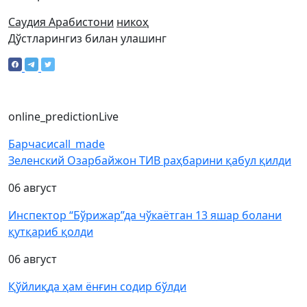
Саудия Арабистони
никоҳ
Дўстларингиз билан улашинг
online_prediction
Live
Барчаси
call_made
Зеленский Озарбайжон ТИВ раҳбарини қабул қилди
06 август
Инспектор “Бўрижар”да чўкаётган 13 яшар болани
қутқариб қолди
06 август
Қўйлиқда ҳам ёнғин содир бўлди