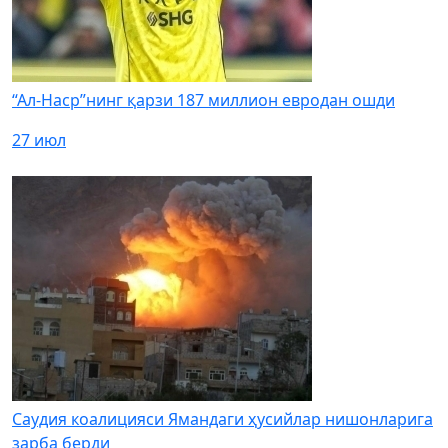
“Ал-Наср”нинг қарзи 187 миллион евродан ошди
27 июл
Саудия коалицияси Ямандаги ҳусийлар нишонларига
зарба берди