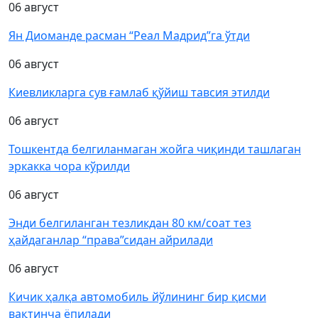
06 август
Ян Диоманде расман “Реал Мадрид”га ўтди
06 август
Киевликларга сув ғамлаб қўйиш тавсия этилди
06 август
Тошкентда белгиланмаган жойга чиқинди ташлаган
эркакка чора кўрилди
06 август
Энди белгиланган тезликдан 80 км/соат тез
ҳайдаганлар “права”сидан айрилади
06 август
Кичик ҳалқа автомобиль йўлининг бир қисми
вақтинча ёпилади