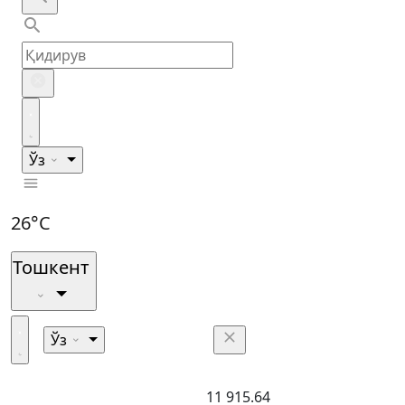
Ўз
26°C
Тошкент
Ўз
11 915.64