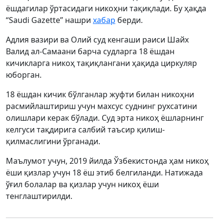
ёшдагилар ўртасидаги никоҳни тақиқлади. Бу ҳақда
“Saudi Gazette” нашри
хабар
берди.
Адлия вазири ва Олий суд кенгаши раиси Шайх
Валид ал-Самаани барча судларга 18 ёшдан
кичикларга никоҳ тақиқлангани ҳақида циркуляр
юборган.
18 ёшдан кичик бўлганлар жуфти билан никоҳни
расмийлаштириш учун махсус суднинг рухсатини
олишлари керак бўлади. Суд эрта никоҳ ёшларнинг
келгуси тақдирига салбий таъсир қилиш-
қилмаслигини ўрганади.
Маълумот учун, 2019 йилда Ўзбекистонда ҳам никоҳ
ёши қизлар учун 18 ёш этиб белгиланди. Натижада
ўғил болалар ва қизлар учун никоҳ ёши
тенглаштирилди.