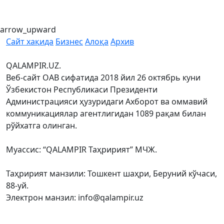
arrow_upward
Сайт хақида
Бизнес
Алоқа
Архив
QALAMPIR.UZ.
Веб-сайт ОАВ сифатида 2018 йил 26 октябрь куни
Ўзбекистон Республикаси Президенти
Администрацияси ҳузуридаги Ахборот ва оммавий
коммуникациялар агентлигидан 1089 рақам билан
рўйхатга олинган.
Муассис: “QALAMPIR Таҳририят” МЧЖ.
Таҳририят манзили: Тошкент шаҳри, Беруний кўчаси,
88-уй.
Электрон манзил: info@qalampir.uz