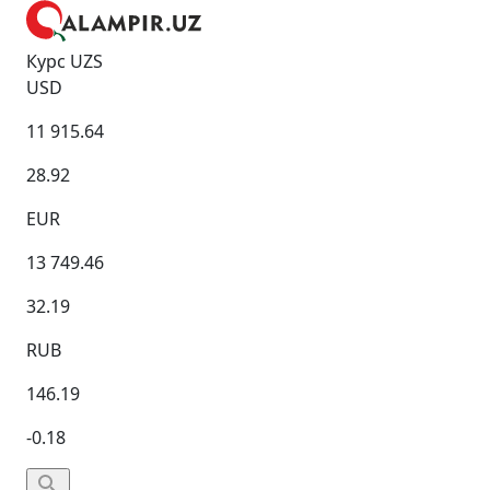
Курс UZS
USD
11 915.64
28.92
EUR
13 749.46
32.19
RUB
146.19
-0.18