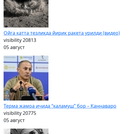
Ойга катта тезликда йирик ракета урилди (видео)
visibility
20813
05 август
Терма жамоа ичида “каламуш” бор – Каннаваро
visibility
20775
05 август