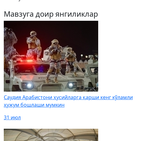
Мавзуга доир янгиликлар
Саудия Арабистони ҳусийларга қарши кенг кўламли
ҳужум бошлаши мумкин
31 июл