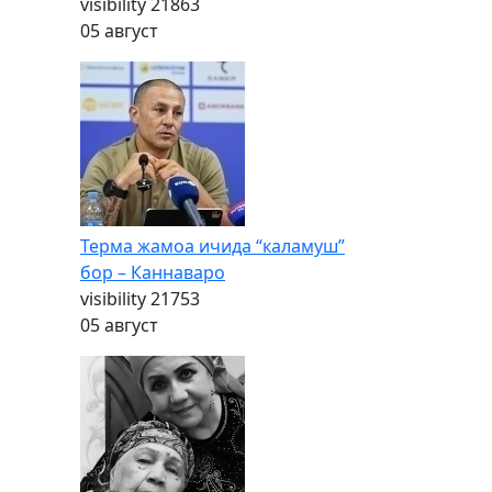
visibility
21863
05 август
Терма жамоа ичида “каламуш”
бор – Каннаваро
visibility
21753
05 август