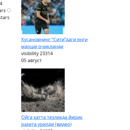
4
ars
stars
Ҳусановнинг “Сити”даги янги
маоши очиқланди
visibility
23314
05 август
Ойга катта тезликда йирик
ракета урилди (видео)