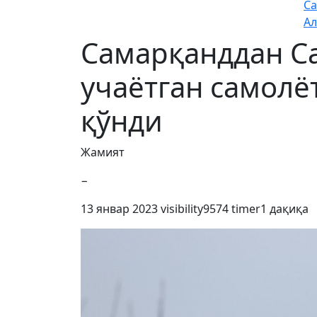
Са
Ал
Самарқанддан Са
учаётган самол
қўнди
Жамият
−
13 январ 2023
visibility
9574
timer
1 дақиқа