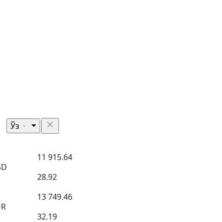
Ўз
11 915.64
SD
28.92
13 749.46
UR
32.19