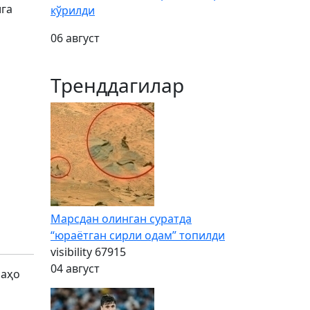
ига
кўрилди
06 август
Тренддагилар
Марсдан олинган суратда
“юраётган сирли одам” топилди
visibility
67915
04 август
баҳо