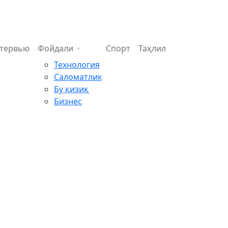
тервью
Фойдали
Спорт
Таҳлил
Технология
Саломатлик
Бу қизиқ
Бизнес