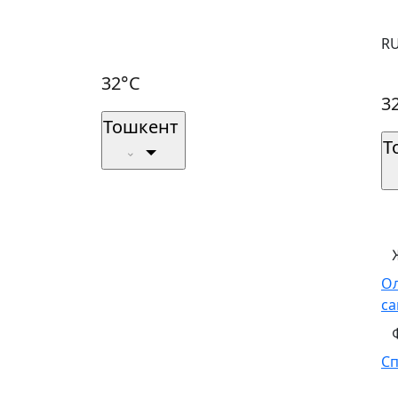
R
32°C
3
Тошкент
Т
О
са
С