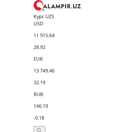
Курс UZS
USD
11 915.64
28.92
EUR
13 749.46
32.19
RUB
146.19
-0.18