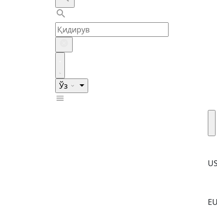
Ўз
U
E