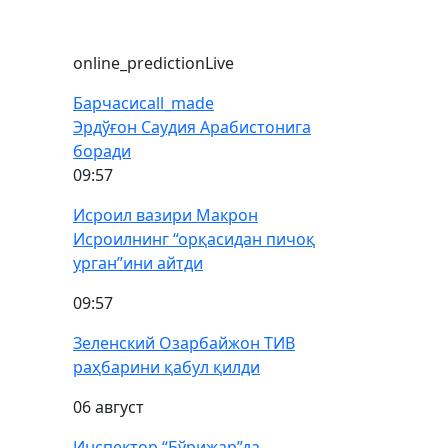
online_prediction
Live
Барчаси
call_made
Эрдўғон Саудия Арабистонига
боради
09:57
Исроил вазири Макрон
Исроилнинг “орқасидан пичоқ
урган”ини айтди
09:57
Зеленский Озарбайжон ТИВ
раҳбарини қабул қилди
06 август
Инспектор “Бўрижар”да