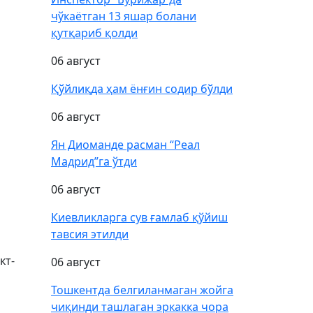
чўкаётган 13 яшар болани
қутқариб қолди
06 август
Қўйлиқда ҳам ёнғин содир бўлди
06 август
Ян Диоманде расман “Реал
Мадрид”га ўтди
06 август
Киевликларга сув ғамлаб қўйиш
тавсия этилди
кт-
06 август
Тошкентда белгиланмаган жойга
чиқинди ташлаган эркакка чора