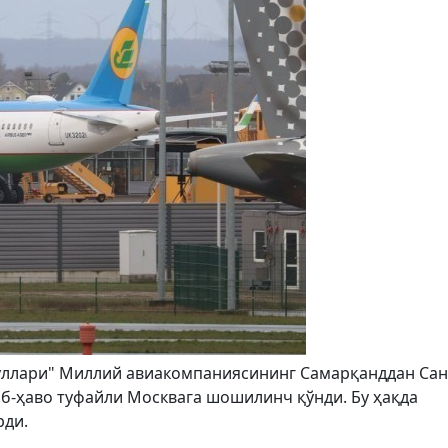
 йўллари" Миллий авиакомпаниясининг Самарқанддан Сан
об-ҳаво туфайли Москвага шошилинч қўнди. Бу ҳақда
рди.