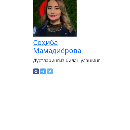
Соҳиба
Мамадиёрова
Дўстларингиз билан улашинг