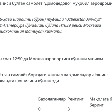
овчиси бўлган самолёт "Домодедово" муқобил аэродром
-ҳаво шароити (бўрон) туфайли “Uzbekistan Airways”
-Петербург йўналиши бўйича HY639 рейси Москвага
авиакомпания Матбуот хизмати.
н соат 12:50 да Москва аэропортига қўнгани маълум
аётган самолёт бортдаги жанжал ва ҳомиладор аёлнинг
қандга шошилинч қўнган эди.
Баҳолаганлар
Рейтинг
Мақолага 
беринг
0
3