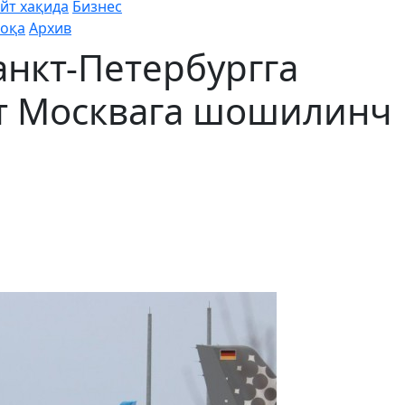
йт хақида
Бизнес
оқа
Архив
нкт-Петербургга
ёт Москвага шошилинч