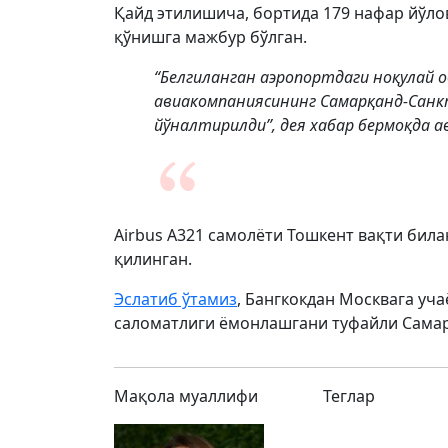
Қайд этилишича, бортида 179 нафар йўл
қўнишга мажбур бўлган.
“Белгиланган аэропортдаги ноқулай об
авиакомпаниясининг Самарқанд-Санкт
йўналтирилди”, дея хабар бермоқда 
Airbus A321 самолёти Тошкент вақти била
қилинган.
Эслатиб ўтамиз
, Бангкокдан Москвага уч
саломатлиги ёмонлашгани туфайли Самар
Мақола муаллифи
Теглар