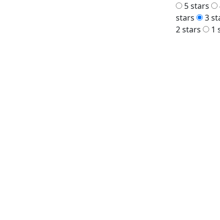
5 stars
stars
3 st
2 stars
1 