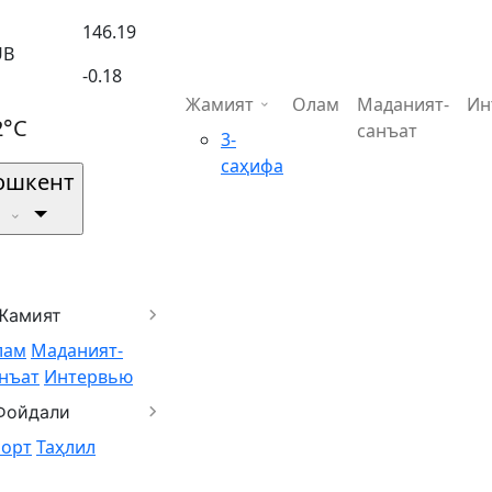
146.19
UB
-0.18
Жамият
Олам
Маданият-
Ин
2°C
санъат
3-
саҳифа
ошкент
Жамият
лам
Маданият-
нъат
Интервью
Фойдали
порт
Таҳлил