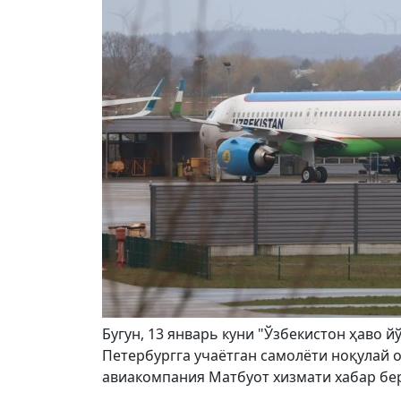
Бугун, 13 январь куни "Ўзбекистон ҳаво
Петербургга учаётган самолёти ноқулай 
авиакомпания Матбуот хизмати хабар бе