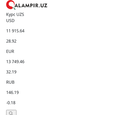
Курс UZS
USD
11 915.64
28.92
EUR
13 749.46
32.19
RUB
146.19
-0.18