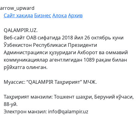
arrow_upward
Сайт хақида
Бизнес
Алоқа
Архив
QALAMPIR.UZ.
Веб-сайт ОАВ сифатида 2018 йил 26 октябрь куни
Ўзбекистон Республикаси Президенти
Администрацияси ҳузуридаги Ахборот ва оммавий
коммуникациялар агентлигидан 1089 рақам билан
рўйхатга олинган.
Муассис: “QALAMPIR Таҳририят” МЧЖ.
Таҳририят манзили: Тошкент шаҳри, Беруний кўчаси,
88-уй.
Электрон манзил: info@qalampir.uz