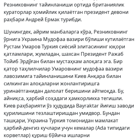
Резниковнинг тайинланиши ортида британиялик
кураторлар ҳомийлик қилаётган президент девони
раҳбари Андрей Ермак турибди.
Шунингдек, айрим манбаларга кўра, Резниковнинг
ўрнига Украина Мудофаа вазири бўлиши кутилаётган
Рустам Умаров Туркия сиёсий элитасининг юқори
қатламлари, жумладан, шахсан Президент Ражаб
Тойиб Эрдўған билан мустаҳкам алоқага эга. Бир
қатор таҳлилчилар Умаровнинг мудофаа вазири
лавозимига тайинланишини Киев Анқара билан
силкинган алоқаларни жонлантиришга
уринаётганидан далолат беришини айтмоқда. Бу,
айниқса, ҳарбий соҳадаги ҳамкорликка тегишли.
Киев раҳбарияти ўз ҳудудида Bayraktar йиғиш заводи
қурилишини тезлаштиришдан умидвор. Бундан
ташқари, Украина Туркия томонидан мамлакат
ҳарбий-денгиз кучлари учун кемалар (Ada типидаги
корветлар) қуриш бўйича ишларни