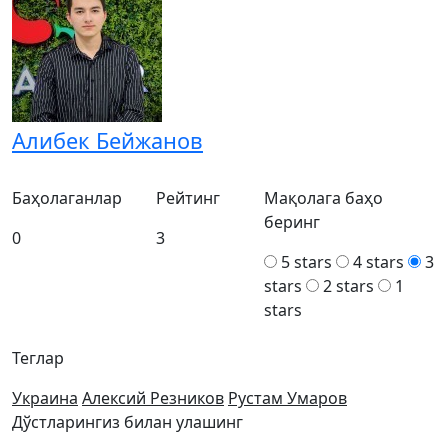
Алибек Бейжанов
Баҳолаганлар
Рейтинг
Мақолага баҳо
беринг
0
3
5 stars
4 stars
3
stars
2 stars
1
stars
Теглар
Украина
Алексий Резников
Рустам Умаров
Дўстларингиз билан улашинг