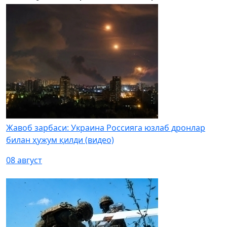
Жавоб зарбаси: Украина Россияга юзлаб дронлар
билан ҳужум қилди (видео)
08 август