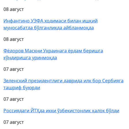
08 август
Инфантино УЭФА ходимаси билан ишқий
муносабатда бўлганликда айбланмоқда
08 август
Фёдоров Маскни Украинага ёрдам беришга
кўндиришга уринмоқда
07 август
Зеленский президентлиги даврида илк бор Сербияга
ташриф буюрди
07 август
Россиядаги ЙТҲда икки ўзбекистонлик ҳалок бўлди
07 август