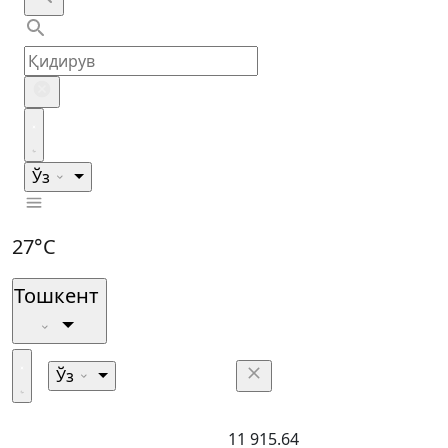
Ўз
27°C
Тошкент
Ўз
11 915.64