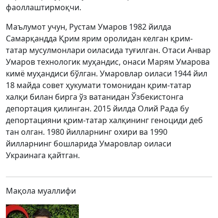
фаоллаштирмоқчи.
Маълумот учун, Рустам Умаров 1982 йилда
Самарқандда Қрим ярим оролидан келган қрим-
татар мусулмонлари оиласида туғилган. Отаси Анвар
Умаров технологик муҳандис, онаси Марям Умарова
кимё муҳандиси бўлган. Умаровлар оиласи 1944 йил
18 майда совет ҳукумати томонидан қрим-татар
халқи билан бирга ўз ватанидан Ўзбекистонга
депортация қилинган. 2015 йилда Олий Рада бу
депортацияни қрим-татар халқининг геноциди деб
тан олган. 1980 йилларнинг охири ва 1990
йилларнинг бошларида Умаровлар оиласи
Украинага қайтган.
Мақола муаллифи