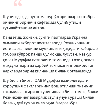
Шунингдек, депутат мазкур ўзгаришлар сентябрь
ойининг биринчи ҳафтасида бўлиб ўтиши
кутилаётганини айтган.
Қайд этиш жоизки, сўнгги пайтларда Украина
оммавий ахборот воситаларида Резниковнинг
истеъфога чиқиши мумкинлиги ҳақидаги хабарлар
тобора кўпроқ пайдо бўлмоқда. Хусусан, мазкур
ҳолат Мудофаа вазирлиги томонидан озиқ-овқат
маҳсулотлари ва ҳарбий техниканинг оширилган
нархларда харид қилиниши билан боғланмоқда.
Шу билан бирга, ОАВ Мудофаа вазирлигидаги
коррупция фактларининг фош этилиши тизимни
такомиллаштиришга уринишлар билан эмас, балки
Резниковнинг вазирлик стули учун кураши билан
боғлиқ деб гумон қилмоқда. Уларга кўра,