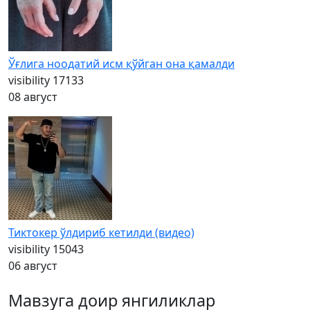
Ўғлига ноодатий исм қўйган она қамалди
visibility
17133
08 август
Тиктокер ўлдириб кетилди (видео)
visibility
15043
06 август
Мавзуга доир янгиликлар