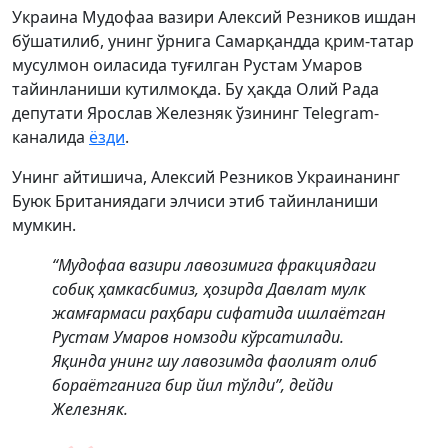
Украина Мудофаа вазири Алексий Резников ишдан
бўшатилиб, унинг ўрнига Самарқандда қрим-татар
мусулмон оиласида туғилган Рустам Умаров
тайинланиши кутилмоқда. Бу ҳақда Олий Рада
депутати Ярослав Железняк ўзининг Telegram-
каналида
ёзди
.
Унинг айтишича, Алексий Резников Украинанинг
Буюк Британиядаги элчиси этиб тайинланиши
мумкин.
“Мудофаа вазири лавозимига фракциядаги
собиқ ҳамкасбимиз, ҳозирда Давлат мулк
жамғармаси раҳбари сифатида ишлаётган
Рустам Умаров номзоди кўрсатилади.
Яқинда унинг шу лавозимда фаолият олиб
бораётганига бир йил тўлди”, дейди
Железняк.