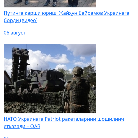
Путинга қарши юриш: Жайҳун Байрамов Украинага
борди (видео)
06 август
НАТО Украинага Patriot ракеталарини шошилинч
етказади – ОАВ