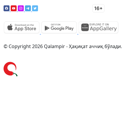
© Copyright 2026 Qalampir - Ҳақиқат аччиқ бўлади.