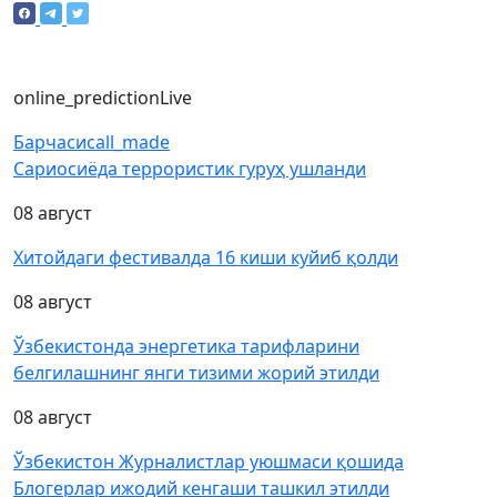
online_prediction
Live
Барчаси
call_made
Сариосиёда террористик гуруҳ ушланди
08 август
Хитойдаги фестивалда 16 киши куйиб қолди
08 август
Ўзбекистонда энергетика тарифларини
белгилашнинг янги тизими жорий этилди
08 август
Ўзбекистон Журналистлар уюшмаси қошида
Блогерлар ижодий кенгаши ташкил этилди