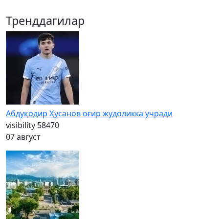
Тренддагилар
Абдуқодир Ҳусанов оғир жудоликка учради
visibility
58470
07 август