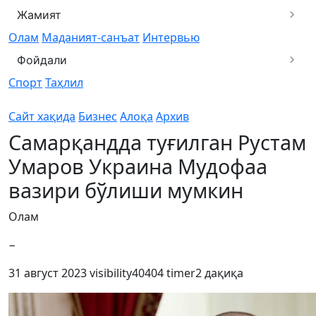
Жамият
Олам
Маданият-санъат
Интервью
Фойдали
Спорт
Таҳлил
Сайт хақида
Бизнес
Алоқа
Архив
Самарқандда туғилган Рустам
Умаров Украина Мудофаа
вазири бўлиши мумкин
Олам
−
31 август 2023
visibility
40404
timer
2 дақиқа