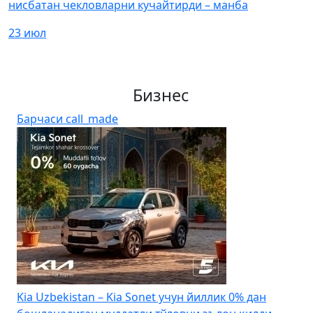
нисбатан чекловларни кучайтирди – манба
23 июл
Бизнес
Барчаси
call_made
4
Kia Uzbekistan – Kia Sonet учун йиллик 0% дан