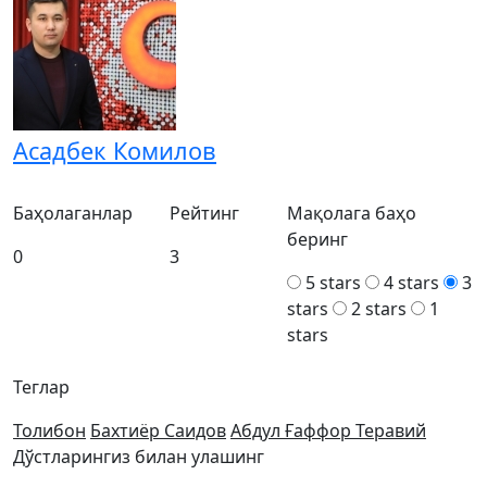
Асадбек Комилов
Баҳолаганлар
Рейтинг
Мақолага баҳо
беринг
0
3
5 stars
4 stars
3
stars
2 stars
1
stars
Теглар
Толибон
Бахтиёр Саидов
Абдул Ғаффор Теравий
Дўстларингиз билан улашинг