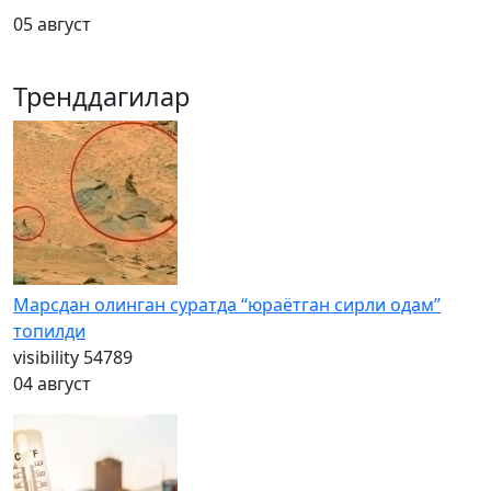
05 август
Тренддагилар
Марсдан олинган суратда “юраётган сирли одам”
топилди
visibility
54789
04 август