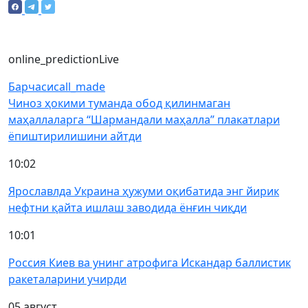
online_prediction
Live
Барчаси
call_made
Чиноз ҳокими туманда обод қилинмаган
маҳаллаларга “Шармандали маҳалла” плакатлари
ёпиштирилишини айтди
10:02
Ярославлда Украина ҳужуми оқибатида энг йирик
нефтни қайта ишлаш заводида ёнғин чиқди
10:01
Россия Киев ва унинг атрофига Искандар баллистик
ракеталарини учирди
05 август