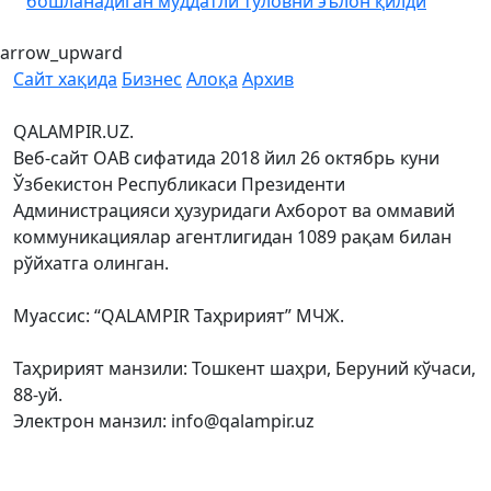
бошланадиган муддатли тўловни эълон қилди
arrow_upward
Сайт хақида
Бизнес
Алоқа
Архив
QALAMPIR.UZ.
Веб-сайт ОАВ сифатида 2018 йил 26 октябрь куни
Ўзбекистон Республикаси Президенти
Администрацияси ҳузуридаги Ахборот ва оммавий
коммуникациялар агентлигидан 1089 рақам билан
рўйхатга олинган.
Муассис: “QALAMPIR Таҳририят” МЧЖ.
Таҳририят манзили: Тошкент шаҳри, Беруний кўчаси,
88-уй.
Электрон манзил: info@qalampir.uz