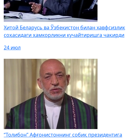
Хитой Беларусь ва Ўзбекистон билан хавфсизлик
соҳасидаги ҳамкорликни кучайтиришга чақирди
24 июл
“Толибон” Афғонистоннинг собиқ президентига