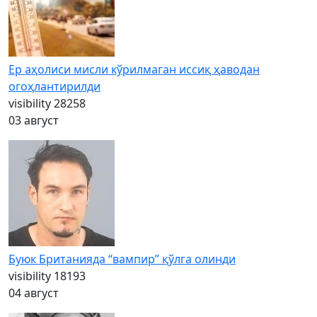
Ер аҳолиси мисли кўрилмаган иссиқ ҳаводан
огоҳлантирилди
visibility
28258
03 август
Буюк Британияда “вампир” қўлга олинди
visibility
18193
04 август