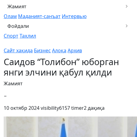
Жамият
Олам
Маданият-санъат
Интервью
Фойдали
Спорт
Таҳлил
Сайт хақида
Бизнес
Алоқа
Архив
Саидов “Толибон” юборган
янги элчини қабул қилди
Жамият
−
10 октябр 2024
visibility
6157
timer
2 дақиқа