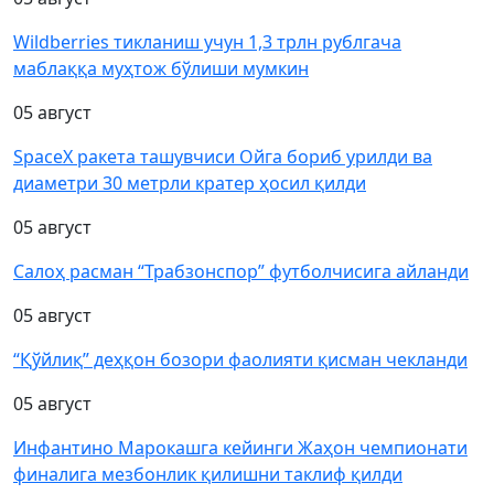
Wildberries тикланиш учун 1,3 трлн рублгача
маблаққа муҳтож бўлиши мумкин
05 август
SpaceX ракета ташувчиси Ойга бориб урилди ва
диаметри 30 метрли кратер ҳосил қилди
05 август
Салоҳ расман “Трабзонспор” футболчисига айланди
05 август
“Қўйлиқ” деҳқон бозори фаолияти қисман чекланди
05 август
Инфантино Марокашга кейинги Жаҳон чемпионати
финалига мезбонлик қилишни таклиф қилди