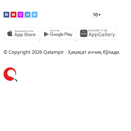
© Copyright 2026 Qalampir - Ҳақиқат аччиқ бўлади.