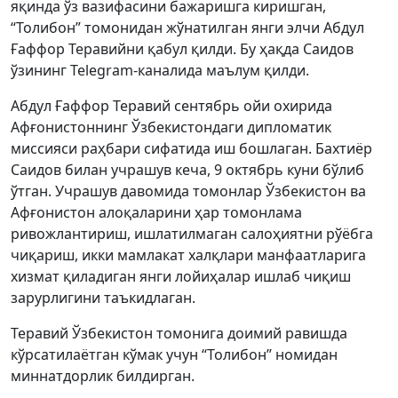
яқинда ўз вазифасини бажаришга киришган,
“Толибон” томонидан жўнатилган янги элчи Абдул
Ғаффор Теравийни қабул қилди. Бу ҳақда Саидов
ўзининг Telegram-каналида маълум қилди.
Абдул Ғаффор Теравий сентябрь ойи охирида
Афғонистоннинг Ўзбекистондаги дипломатик
миссияси раҳбари сифатида иш бошлаган. Бахтиёр
Саидов билан учрашув кеча, 9 октябрь куни бўлиб
ўтган. Учрашув давомида томонлар Ўзбекистон ва
Афғонистон алоқаларини ҳар томонлама
ривожлантириш, ишлатилмаган салоҳиятни рўёбга
чиқариш, икки мамлакат халқлари манфаатларига
хизмат қиладиган янги лойиҳалар ишлаб чиқиш
зарурлигини таъкидлаган.
Теравий Ўзбекистон томонига доимий равишда
кўрсатилаётган кўмак учун “Толибон” номидан
миннатдорлик билдирган.