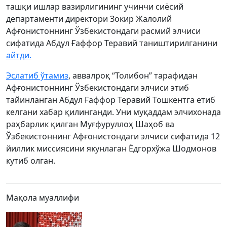
ташқи ишлар вазирлигининг учинчи сиёсий
департаменти директори Зокир Жалолий
Афғонистоннинг Ўзбекистондаги расмий элчиси
сифатида Абдул Ғаффор Теравий таништирилганини
айтди.
Эслатиб ўтамиз
, аввалроқ “Толибон” тарафидан
Афғонистоннинг Ўзбекистондаги элчиси этиб
тайинланган Абдул Ғаффор Теравий Тошкентга етиб
келгани хабар қилинганди. Уни муқаддам элчихонада
раҳбарлик қилган Муғфуруллоҳ Шаҳоб ва
Ўзбекистоннинг Афғонистондаги элчиси сифатида 12
йиллик миссиясини якунлаган Ёдгорхўжа Шодмонов
кутиб олган.
Мақола муаллифи