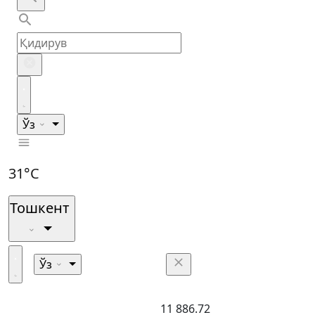
Ўз
31°C
Тошкент
Ўз
11 886.72