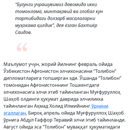
“Бугунги учрашувимиз давомида икки
томонлама, минтақавий ва глобал кун
тартибидаги долзарб масалаларни
муҳокама қилдик”, дея ёзган Бахтиёр
Саидов.
Маълумот учун, жорий йилнинг февраль ойида
Ўзбекистон Афғонистон элчихонасини “Толибон”
дипломатларига топширган эди. Ўшанда “Толибон”
томонидан Афғонистоннинг Тошкентдаги
элчихонасига элчи этиб тайинланган Муғфуруллоҳ
Шаҳоб олдинги ҳукумат даврида элчиликка
тайинланган Аҳмад Холид Илмийнинг
ўрнини
эгаллаган.
Бироқ апрель ойида Муғфуруллоҳ Шаҳоб
ўрнига Абдул Ғаффор Теравий элчи этиб тайинланди.
Август ойида эса “Толибон” муваққат ҳукуматидаги