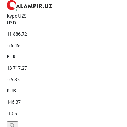
Курс UZS
USD
11 886.72
-55.49
EUR
13 717.27
-25.83
RUB
146.37
-1.05