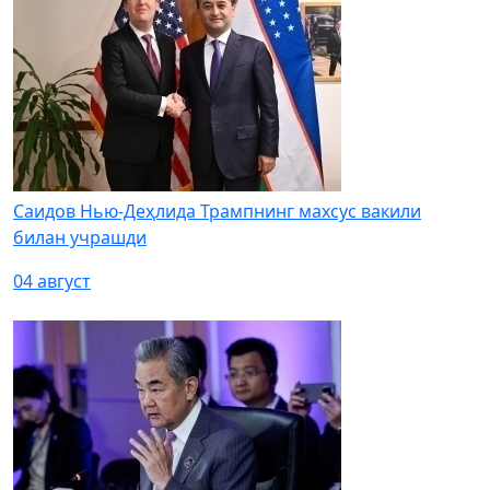
Саидов Нью-Деҳлида Трампнинг махсус вакили
билан учрашди
04 август