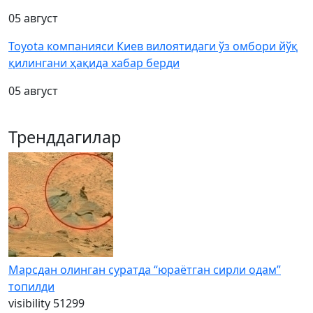
05 август
Toyota компанияси Киев вилоятидаги ўз омбори йўқ
қилингани ҳақида хабар берди
05 август
Тренддагилар
Марсдан олинган суратда “юраётган сирли одам”
топилди
visibility
51299