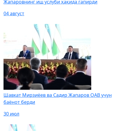
Жапаровнинг иш услуби ҳақида гапирди
04 август
Шавкат Мирзиёев ва Садир Жапаров ОАВ учун
баёнот берди
30 июл