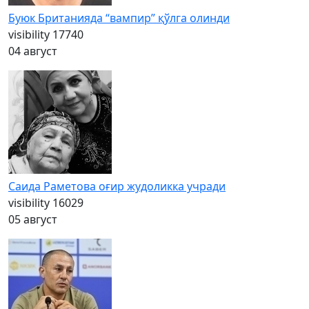
Буюк Британияда “вампир” қўлга олинди
visibility
17740
04 август
Саида Раметова оғир жудоликка учради
visibility
16029
05 август