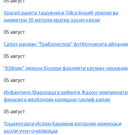
05 август
SpaceX ракета ташувчиси Ойга бориб урилди ва
диаметри 30 метрли кратер ҳосил қилди
05 август
Салоҳ расман “Трабзонспор” футболчисига айланди
05 август
“Қўйлиқ” деҳқон бозори фаолияти қисман чекланди
05 август
Инфантино Марокашга кейинги Жаҳон чемпионати
финалига мезбонлик қилишни таклиф қилди
05 август
Тошкентдаги Ислом Каримов ёдгорлик мажмуаси
аҳоли учун очилмоқда