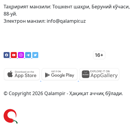
Таҳририят манзили: Тошкент шаҳри, Беруний кўчаси,
88-уй.
Электрон манзил: info@qalampir.uz
© Copyright 2026 Qalampir - Ҳақиқат аччиқ бўлади.