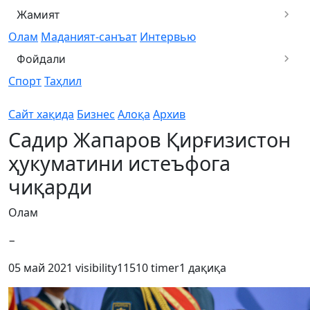
Жамият
Олам
Маданият-санъат
Интервью
Фойдали
Спорт
Таҳлил
Сайт хақида
Бизнес
Алоқа
Архив
Садир Жапаров Қирғизистон
ҳукуматини истеъфога
чиқарди
Олам
−
05 май 2021
visibility
11510
timer
1 дақиқа