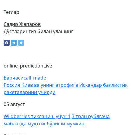
Теглар
Садир Жапаров
Дўстларингиз билан улашинг
online_prediction
Live
Барчаси
call_made
Россия Киев ва унинг атрофига Искандар баллистик
ракеталарини учирди
05 август
Wildberries тикланиш учун 1,3 трлн рублгача
маблаққа муҳтож бўлиши мумкин