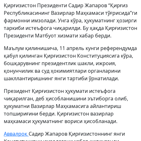
Қирғизистон Президенти Садир Жапаров “Қирғиз
Республикасининг Вазирлар Маҳкамаси тўғрисида”ги
фармонни имзолади. Унга кўра, ҳукуматнинг ҳозирги
таркиби истеъфога чиқарилди. Бу ҳақда Қирғизистон
Президенти Матбуот хизмати хабар берди.
Маълум қилинишича, 11 апрель кунги референдумда
қабул қилинган Қирғизистон Конституциясига кўра,
бошқарувнинг президентлик шакли, ижроия,
қонунчилик ва суд ҳокимиятлари органларини
шакллантиришнинг янги тартиби ўрнатилади.
Президент Қирғизистон ҳукумати истеъфога
чиқарилган, деб ҳисобланишини эътиборга олиб,
ҳукуматни Вазирлар Маҳкамасига айлантириш
топшириғини берди. Қирғизистон вазирлар
маҳкамаси ҳукуматнинг вориси ҳисобланади.
Аввалроқ
Садир Жапаров Қирғизистоннинг янги