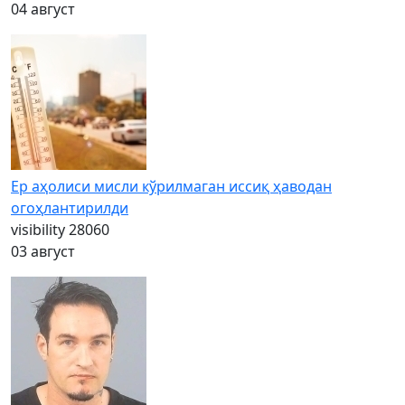
04 август
Ер аҳолиси мисли кўрилмаган иссиқ ҳаводан
огоҳлантирилди
visibility
28060
03 август