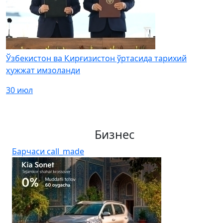
Ўзбекистон ва Қирғизистон ўртасида тарихий
ҳужжат имзоланди
30 июл
Бизнес
Барчаси
call_made