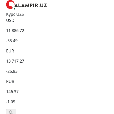
Курс UZS
USD
11 886.72
-55.49
EUR
13 717.27
-25.83
RUB
146.37
-1.05