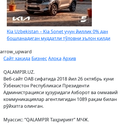
4
Kia Uzbekistan – Kia Sonet учун йиллик 0% дан
бошланадиган муддатли тўловни эълон қилди
arrow_upward
Сайт хақида
Бизнес
Алоқа
Архив
QALAMPIR.UZ.
Веб-сайт ОАВ сифатида 2018 йил 26 октябрь куни
Ўзбекистон Республикаси Президенти
Администрацияси ҳузуридаги Ахборот ва оммавий
коммуникациялар агентлигидан 1089 рақам билан
рўйхатга олинган.
Муассис: “QALAMPIR Таҳририят” МЧЖ.