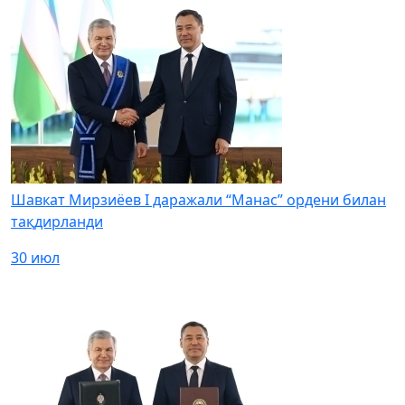
Шавкат Мирзиёев I даражали “Манас” ордени билан
тақдирланди
30 июл