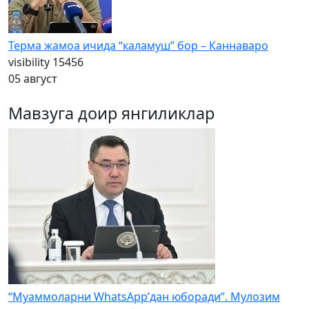
Терма жамоа ичида “каламуш” бор – Каннаваро
visibility
15456
05 август
Мавзуга доир янгиликлар
“Муаммоларни WhatsApp’дан юборади”. Мулозим