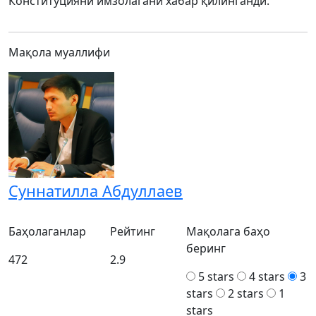
Конституцияни имзолагани хабар қилинганди.
Мақола муаллифи
Суннатилла Абдуллаев
Баҳолаганлар
Рейтинг
Мақолага баҳо
беринг
472
2.9
5 stars
4 stars
3
stars
2 stars
1
stars