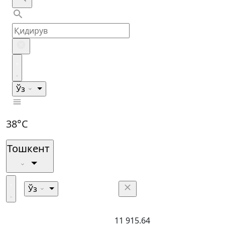
Ўз
38°C
Тошкент
Ўз
11 915.64