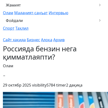
Жамият
Олам
Маданият-санъат
Интервью
Фойдали
Спорт
Таҳлил
Сайт хақида
Бизнес
Алоқа
Архив
Россияда бензин нега
қимматлаяпти?
Олам
−
29 октябр 2025
visibility
5784
timer
2 дақиқа