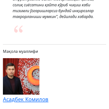
солиқ сиёсатини қайта кўриб чиқиш каби
тизимли ўзгаришларсиз бундай инқирозлар
такрорланиши мумкин”, дейилади хабарда.
Мақола муаллифи
Асадбек Комилов