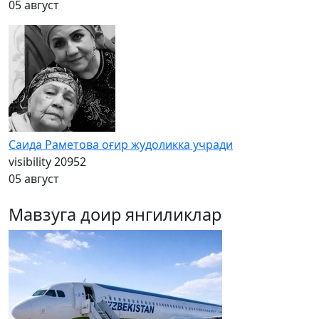
05 август
Саида Раметова оғир жудоликка учради
visibility
20952
05 август
Мавзуга доир янгиликлар