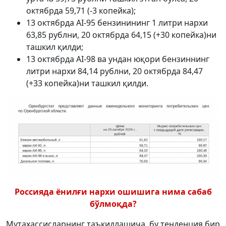
октябрда 59,71 (-3 копейка);
13 октябрда АI-95 бензинининг 1 литри нархи
63,85 рублни, 20 октябрда 64,15 (+30 копейка)ни
ташкил қилди;
13 октябрда АI-98 ва ундан юқори бензиннинг
литри нархи 84,14 рублни, 20 октябрда 84,47
(+33 копейка)ни ташкил қилди.
Россияда ёнилғи нархи ошишига нима сабаб
бўлмоқда?
Мутахассисларнинг таъкидлашича, бу тенденция бир