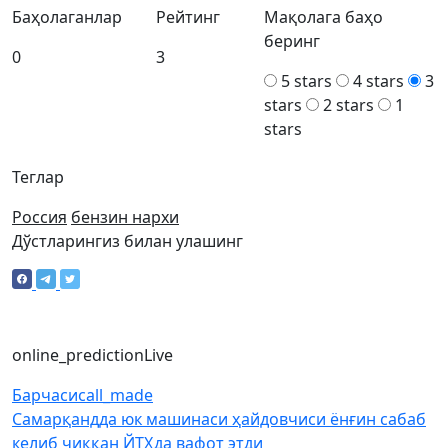
Баҳолаганлар
Рейтинг
Мақолага баҳо
беринг
0
3
5 stars
4 stars
3
stars
2 stars
1
stars
Теглар
Россия
бензин нархи
Дўстларингиз билан улашинг
online_prediction
Live
Барчаси
call_made
Самарқандда юк машинаси ҳайдовчиси ёнғин сабаб
келиб чиққан ЙТҲда вафот этди