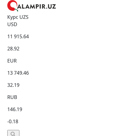
Курс UZS
USD
11 915.64
28.92
EUR
13 749.46
32.19
RUB
146.19
-0.18