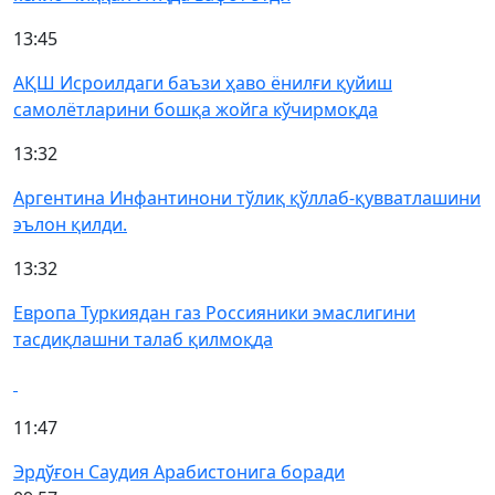
13:45
АҚШ Исроилдаги баъзи ҳаво ёнилғи қуйиш
самолётларини бошқа жойга кўчирмоқда
13:32
Аргентина Инфантинони тўлиқ қўллаб-қувватлашини
эълон қилди.
13:32
Европа Туркиядан газ Россияники эмаслигини
тасдиқлашни талаб қилмоқда
11:47
Эрдўғон Саудия Арабистонига боради