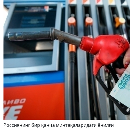
Россиянинг бир қанча минтақаларидаги ёнилғи