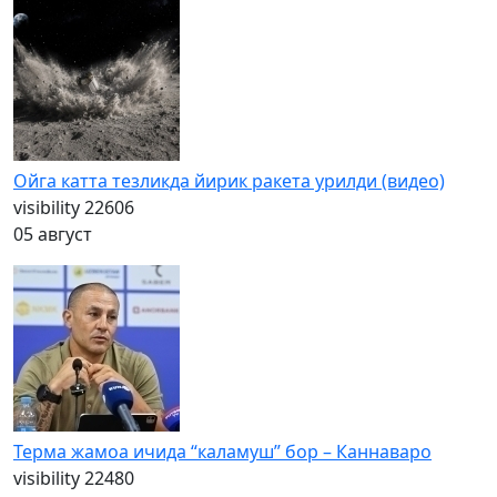
Ойга катта тезликда йирик ракета урилди (видео)
visibility
22606
05 август
Терма жамоа ичида “каламуш” бор – Каннаваро
visibility
22480