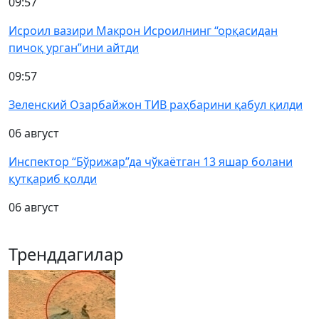
09:57
Исроил вазири Макрон Исроилнинг “орқасидан
пичоқ урган”ини айтди
09:57
Зеленский Озарбайжон ТИВ раҳбарини қабул қилди
06 август
Инспектор “Бўрижар”да чўкаётган 13 яшар болани
қутқариб қолди
06 август
Тренддагилар