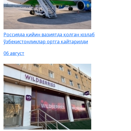
Россияда қийин вазиятда қолган юзлаб
ўзбекистонликлар ортга қайтарилди
06 август