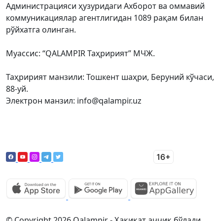
Администрацияси ҳузуридаги Ахборот ва оммавий
коммуникациялар агентлигидан 1089 рақам билан
рўйхатга олинган.
Муассис: “QALAMPIR Таҳририят” МЧЖ.
Таҳририят манзили: Тошкент шаҳри, Беруний кўчаси,
88-уй.
Электрон манзил: info@qalampir.uz
© Copyright 2026 Qalampir - Ҳақиқат аччиқ бўлади.