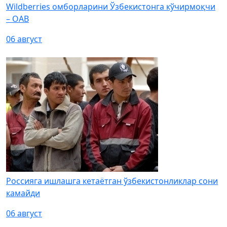
Wildberries омборларини Ўзбекистонга кўчирмоқчи
– ОАВ
06 август
Россияга ишлашга кетаётган ўзбекистонликлар сони
камайди
06 август