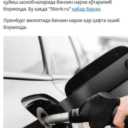
қуйиш шохобчаларида бензин нархи кўтарилиб
бормоқда. Бу ҳақда “56orb.ru”
хабар берди
.
Оренбург вилоятида бензин нархи ҳар ҳафта ошиб
бормоқда.