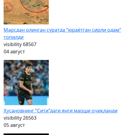
Марсдан олинган суратда “юраётган сирли одам”
топилди
visibility
68567
04 август
Ҳусановнинг “Сити”даги янги маоши очиқланди
visibility
26563
05 август