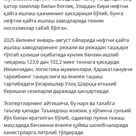
қатор омиллар билан боғлиқ. Улардан бири нефтни
қайта ишлаш ҳажмининг қисқариши бўлиб, бунга
нефтни қайта ишлаш заводларида техник
носозликлар сабаб бўлган.
2025 йилнинг январь-август ойларида нефтни қайта
ишлаш заводларининг режали ва режадан ташқари
тўхтаб қолиши оқибатида кунлик бензин ишлаб
чиқариш 123,6 дан 102,2 минг тоннага қисқарди.
Иккинчидан, логистика муаммолари. Ҳаракатланувчи
таркибнинг танқислиги ва ёнилғи ташиш
тартибидаги ўзгаришлар Узоқ Шарққа етказиб
беришни сезиларли даражада қисқартирди.
Эскпертларнинг айтишича, бу нарх ва талабга
таъсир қилади. Таъкидлаш жоизки, у кўпинча сунъий
йўл билан яратилган бўлиб, одамлар пулни тежаш
мақсадида бензинни ёнилғи қуйиш шохобчаларида
канистрларга литрлаб тўлдиради.