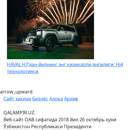
HAVAL H7’дан йилнинг энг қизиқарли янгилиги: Hi4
K
технологияси
arrow_upward
Сайт хақида
Бизнес
Алоқа
Архив
QALAMPIR.UZ.
Веб-сайт ОАВ сифатида 2018 йил 26 октябрь куни
Ўзбекистон Республикаси Президенти