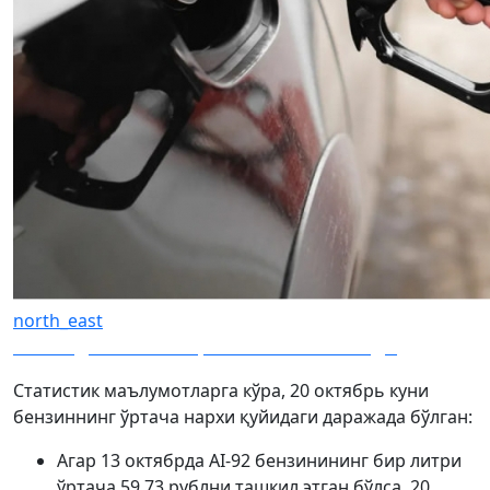
north_east
Россияда бензин нархи яна кескин ошди
Статистик маълумотларга кўра, 20 октябрь куни
бензиннинг ўртача нархи қуйидаги даражада бўлган:
Агар 13 октябрда АI-92 бензинининг бир литри
ўртача 59,73 рублни ташкил этган бўлса, 20