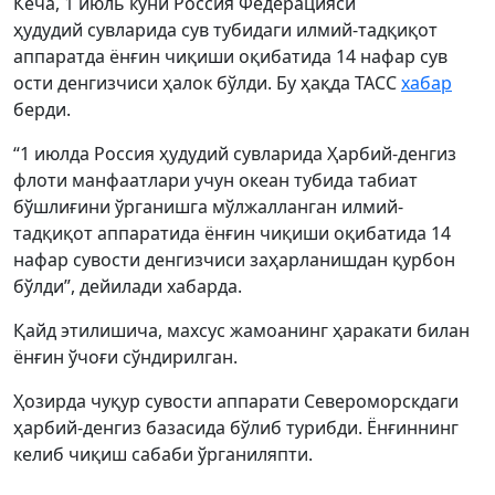
Кеча, 1 июль куни Россия Федерацияси
ҳудудий сувларида сув тубидаги илмий-тадқиқот
аппаратда ёнғин чиқиши оқибатида 14 нафар сув
ости денгизчиси ҳалок бўлди. Бу ҳақда ТАСС
хабар
берди.
“1 июлда Россия ҳудудий сувларида Ҳарбий-денгиз
флоти манфаатлари учун океан тубида табиат
бўшлиғини ўрганишга мўлжалланган илмий-
тадқиқот аппаратида ёнғин чиқиши оқибатида 14
нафар сувости денгизчиси заҳарланишдан қурбон
бўлди”, дейилади хабарда.
Қайд этилишича, махсус жамоанинг ҳаракати билан
ёнғин ўчоғи сўндирилган.
Ҳозирда чуқур сувости аппарати Североморскдаги
ҳарбий-денгиз базасида бўлиб турибди. Ёнғиннинг
келиб чиқиш сабаби ўрганиляпти.