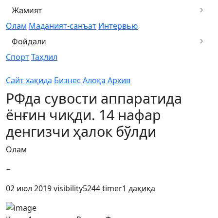
Жамият
Олам
Маданият-санъат
Интервью
Фойдали
Спорт
Таҳлил
Сайт хақида
Бизнес
Алоқа
Архив
РФда сувости аппаратида
ёнғин чиқди. 14 нафар
денгизчи ҳалок бўлди
Олам
−
02 июл 2019
visibility
5244
timer
1 дақиқа