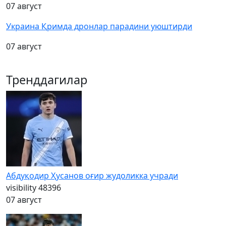
07 август
Украина Қримда дронлар парадини уюштирди
07 август
Тренддагилар
Абдуқодир Ҳусанов оғир жудоликка учради
visibility
48396
07 август