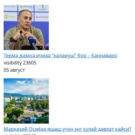
Терма жамоа ичида “каламуш” бор – Каннаваро
visibility
23605
05 август
Марказий Осиёда яшаш учун энг қулай давлат қайси?