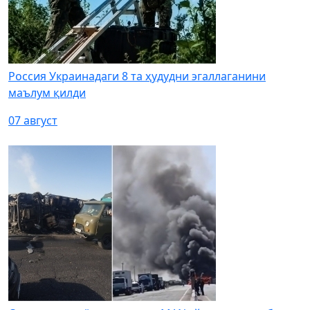
Россия Украинадаги 8 та ҳудудни эгаллаганини
маълум қилди
07 август