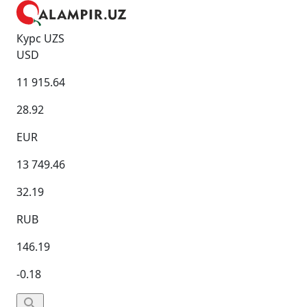
Курс UZS
USD
11 915.64
28.92
EUR
13 749.46
32.19
RUB
146.19
-0.18