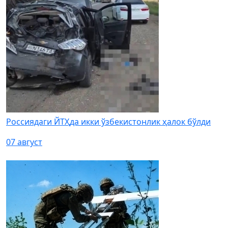
Россиядаги ЙТҲда икки ўзбекистонлик ҳалок бўлди
07 август