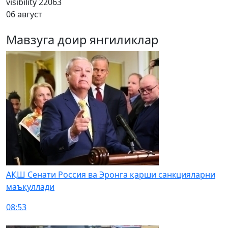
visibility
22063
06 август
Мавзуга доир янгиликлар
АҚШ Сенати Россия ва Эронга қарши санкцияларни
маъқуллади
08:53