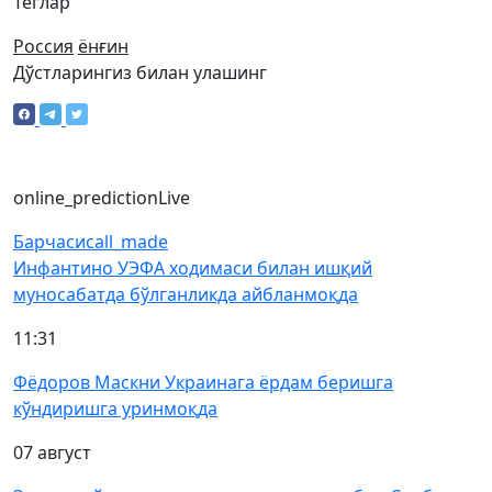
Теглар
Россия
ёнғин
Дўстларингиз билан улашинг
online_prediction
Live
Барчаси
call_made
Инфантино УЭФА ходимаси билан ишқий
муносабатда бўлганликда айбланмоқда
11:31
Фёдоров Маскни Украинага ёрдам беришга
кўндиришга уринмоқда
07 август