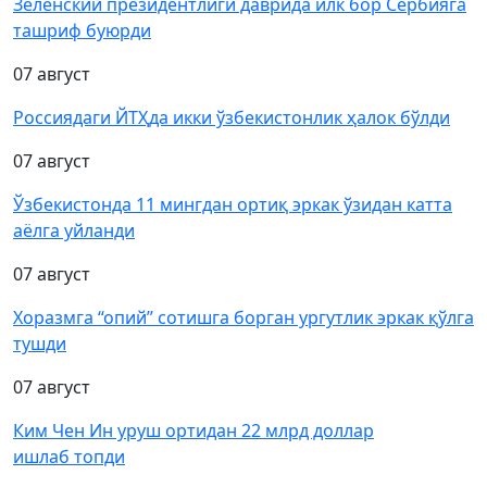
Зеленский президентлиги даврида илк бор Сербияга
ташриф буюрди
07 август
Россиядаги ЙТҲда икки ўзбекистонлик ҳалок бўлди
07 август
Ўзбекистонда 11 мингдан ортиқ эркак ўзидан катта
аёлга уйланди
07 август
Хоразмга “опий” сотишга борган ургутлик эркак қўлга
тушди
07 август
Ким Чен Ин уруш ортидан 22 млрд доллар
ишлаб топди