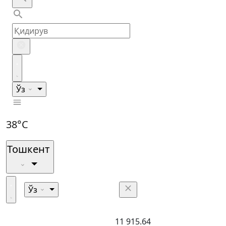
Ўз
38°C
Тошкент
Ўз
11 915.64