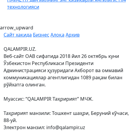
технологияси
arrow_upward
Сайт хақида
Бизнес
Алоқа
Архив
QALAMPIR.UZ.
Веб-сайт ОАВ сифатида 2018 йил 26 октябрь куни
Ўзбекистон Республикаси Президенти
Администрацияси ҳузуридаги Ахборот ва оммавий
коммуникациялар агентлигидан 1089 рақам билан
рўйхатга олинган.
Муассис: “QALAMPIR Таҳририят” МЧЖ.
Таҳририят манзили: Тошкент шаҳри, Беруний кўчаси,
88-уй.
Электрон манзил: info@qalampir.uz