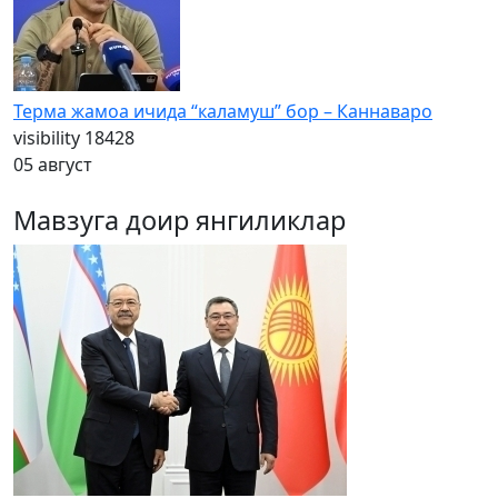
Терма жамоа ичида “каламуш” бор – Каннаваро
visibility
18428
05 август
Мавзуга доир янгиликлар