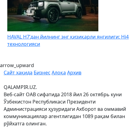
HAVAL H7’дан йилнинг энг қизиқарли янгилиги: Hi4
K
технологияси
arrow_upward
Сайт хақида
Бизнес
Алоқа
Архив
QALAMPIR.UZ.
Веб-сайт ОАВ сифатида 2018 йил 26 октябрь куни
Ўзбекистон Республикаси Президенти
Администрацияси ҳузуридаги Ахборот ва оммавий
коммуникациялар агентлигидан 1089 рақам билан
рўйхатга олинган.