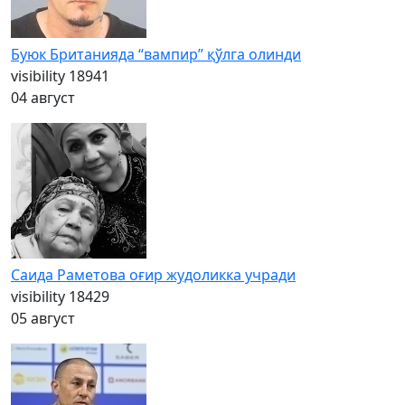
Буюк Британияда “вампир” қўлга олинди
visibility
18941
04 август
Саида Раметова оғир жудоликка учради
visibility
18429
05 август