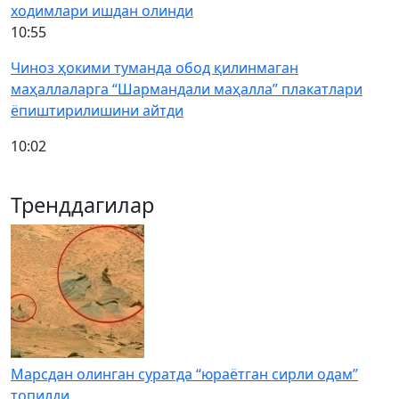
ходимлари ишдан олинди
10:55
Чиноз ҳокими туманда обод қилинмаган
маҳаллаларга “Шармандали маҳалла” плакатлари
ёпиштирилишини айтди
10:02
Тренддагилар
Марсдан олинган суратда “юраётган сирли одам”
топилди