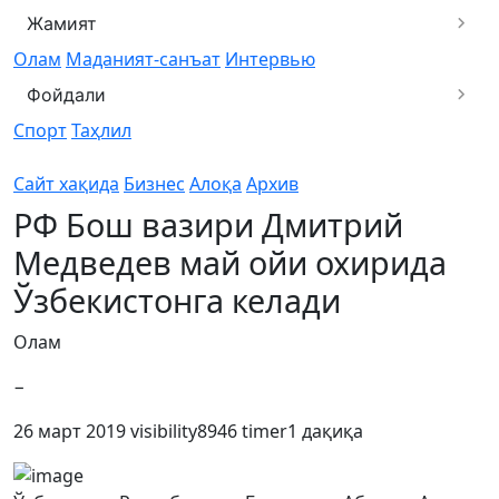
Жамият
Олам
Маданият-санъат
Интервью
Фойдали
Спорт
Таҳлил
Сайт хақида
Бизнес
Алоқа
Архив
РФ Бош вазири Дмитрий
Медведев май ойи охирида
Ўзбекистонга келади
Олам
−
26 март 2019
visibility
8946
timer
1 дақиқа