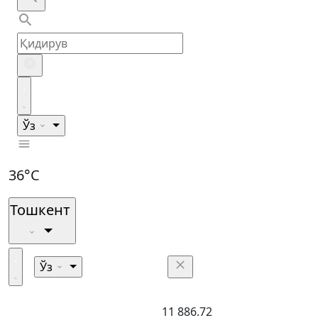
Ўз
36°C
Тошкент
Ўз
11 886.72