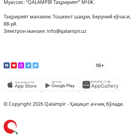
Муассис: “QALAMPIR Таҳририят” МЧЖ.
Таҳририят манзили: Тошкент шаҳри, Беруний кўчаси,
88-уй.
Электрон манзил: info@qalampir.uz
© Copyright 2026 Qalampir - Ҳақиқат аччиқ бўлади.