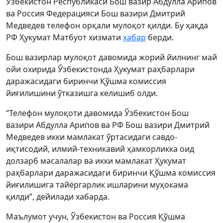
Ўзбекистон Республикаси Бош вазир Абдулла Арипов
ва Россия Федерацияси Бош вазири Дмитрий
Медведев телефон орқали мулоқот қилди. Бу ҳақда
РФ Ҳукумат Матбуот хизмати
хабар
берди.
Бош вазирлар мулоқот давомида жорий йилнинг май
ойи охирида Ўзбекистонда Ҳукумат раҳбарлари
даражасидаги биринчи Қўшма комиссия
йиғилишини ўтказишга келишиб олди.
“Телефон мулоқоти давомида Ўзбекистон Бош
вазири Абдулла Арипов ва РФ Бош вазири Дмитрий
Медведев икки мамлакат ўртасидаги савдо-
иқтисодий, илмий-техникавий ҳамкорликка оид
долзарб масалалар ва икки мамлакат Ҳукумат
раҳбарлари даражасидаги биринчи Қўшма комиссия
йиғилишига тайёргарлик ишларини муҳокама
қилди”, дейилади хабарда.
Маълумот учун, Ўзбекистон ва Россия Қўшма