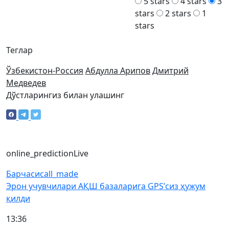
5 stars
4 stars
3
stars
2 stars
1
stars
Теглар
Ўзбекистон-Россия
Абдулла Арипов
Дмитрий
Медведев
Дўстларингиз билан улашинг
online_prediction
Live
Барчаси
call_made
Эрон учувчилари АҚШ базаларига GPS’сиз ҳужум
қилди
13:36