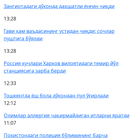
Зангиотадаги дўконда даҳшатли ёнғин чиқди
13:28
Гави ҳам ваъдасининг устидан чиқди: сочлар
пуштига бўялди
13:28
Россия кучлари Харков вилоятидаги темир йўл
станциясига зарба берди
12:33
Тошкентда ёш бола дўкондан пул ўғирлади
12:12
Олимлар аллергия чақирмайдиган итларни яратди
11:07
Покистондаги полиция бўлимининг барча