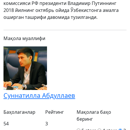
комиссияси РФ президенти Владимир Путиннинг
2018 йилнинг октябрь ойида Ўзбекистонга амалга
оширган ташрифи давомида тузилганди.
Мақола муаллифи
Суннатилла Абдуллаев
Баҳолаганлар
Рейтинг
Мақолага баҳо
беринг
54
3