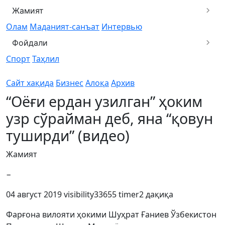
Жамият
Олам
Маданият-санъат
Интервью
Фойдали
Спорт
Таҳлил
Сайт хақида
Бизнес
Алоқа
Архив
“Оёғи ердан узилган” ҳоким
узр сўрайман деб, яна “қовун
туширди” (видео)
Жамият
−
04 август 2019
visibility
33655
timer
2 дақиқа
Фарғона вилояти ҳокими Шуҳрат Ғаниев Ўзбекистон