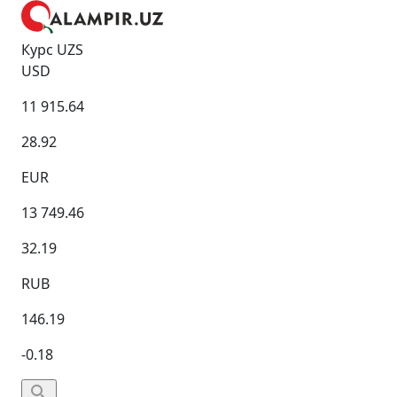
Курс UZS
USD
11 915.64
28.92
EUR
13 749.46
32.19
RUB
146.19
-0.18