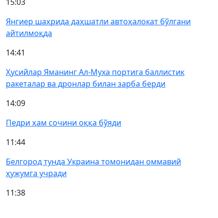
15:03
Янгиер шаҳрида даҳшатли автоҳалокат бўлгани
айтилмоқда
14:41
Ҳусийлар Яманинг Ал-Муха портига баллистик
ракеталар ва дронлар билан зарба берди
14:09
Педри ҳам сочини оққа бўяди
11:44
Белгород тунда Украина томонидан оммавий
ҳужумга учради
11:38