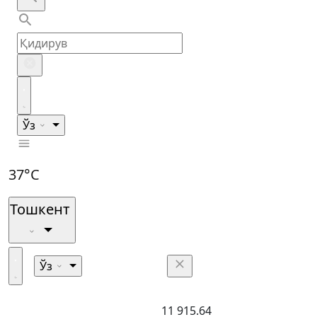
Ўз
37°C
Тошкент
Ўз
11 915.64