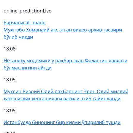
online_prediction
Live
Барчаси
call_made
Мужтабо Хоманаий акс этган видео архив тасвири
бўлиб чиқди
18:08
Нетаняху модомики у раҳбар экан Фаластин давлати
бўлмаслигини айтди
18:05
Муҳсин Ризоий Олий раҳбарнинг Эрон Олий миллий
хавфсизлик кенгашидаги вакили этиб тайинланди
18:05
Истанбулда бинонинг бир қисми ўпирилиб тушди