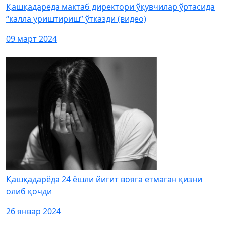
Қашқадарёда мактаб директори ўқувчилар ўртасида
“калла уриштириш” ўтказди (видео)
09 март 2024
Қашқадарёда 24 ёшли йигит вояга етмаган қизни
олиб қочди
26 январ 2024