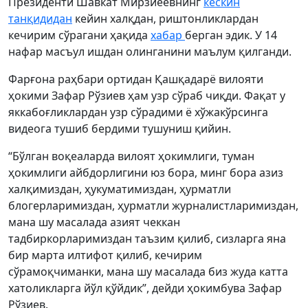
Президенти Шавкат Мирзиёевнинг
кескин
танқидидан
кейин халқдан, риштонликлардан
кечирим сўрагани ҳақида
хабар
берган эдик. У 14
нафар масъул ишдан олинганини маълум қилганди.
Фарғона раҳбари ортидан Қашқадарё вилояти
ҳокими Зафар Рўзиев ҳам узр сўраб чиқди. Фақат у
яккабоғликлардан узр сўрадими ё хўжакўрсинга
видеога тушиб бердими тушуниш қийин.
“Бўлган воқеаларда вилоят ҳокимлиги, туман
ҳокимлиги айбдорлигини юз бора, минг бора азиз
халқимиздан, ҳукуматимиздан, ҳурматли
блогерларимиздан, ҳурматли журналистларимиздан,
мана шу масалада азият чеккан
тадбиркорларимиздан таъзим қилиб, сизларга яна
бир марта илтифот қилиб, кечирим
сўрамоқчиманки, мана шу масалада биз жуда катта
хатоликларга йўл қўйдик”, дейди ҳокимбува Зафар
Рўзиев.