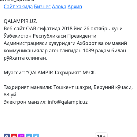
Сайт хақида
Бизнес
Алоқа
Архив
QALAMPIR.UZ.
Веб-сайт ОАВ сифатида 2018 йил 26 октябрь куни
Ўзбекистон Республикаси Президенти
Администрацияси ҳузуридаги Ахборот ва оммавий
коммуникациялар агентлигидан 1089 рақам билан
рўйхатга олинган.
Муассис: “QALAMPIR Таҳририят” МЧЖ.
Таҳририят манзили: Тошкент шаҳри, Беруний кўчаси,
88-уй.
Электрон манзил: info@qalampir.uz