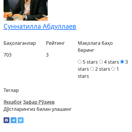
Суннатилла Абдуллаев
Баҳолаганлар
Рейтинг
Мақолага баҳо
беринг
703
3
5 stars
4 stars
3
stars
2 stars
1
stars
Теглар
Яккабоғ
Зафар Рўзиев
Дўстларингиз билан улашинг