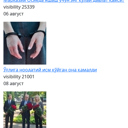
Марказий Осиёда яшаш учун энг қулай давлат қайси?
visibility
25339
06 август
Ўғлига ноодатий исм қўйган она қамалди
visibility
21001
08 август