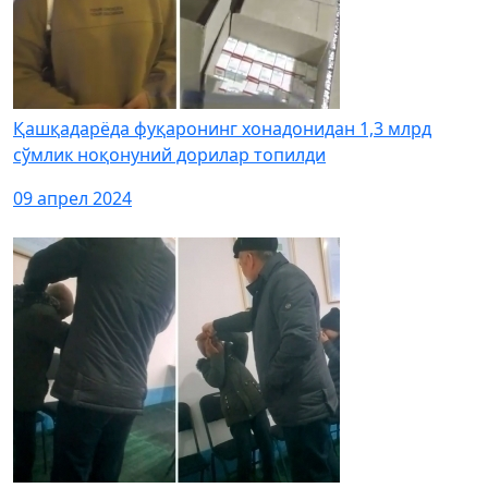
Қашқадарёда фуқаронинг хонадонидан 1,3 млрд
сўмлик ноқонуний дорилар топилди
09 апрел 2024