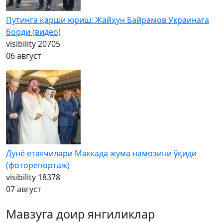
Путинга қарши юриш: Жайҳун Байрамов Украинага
борди (видео)
visibility
20705
06 август
Дунё етакчилари Маккада жума намозини ўқиди
(фоторепортаж)
visibility
18378
07 август
Мавзуга доир янгиликлар