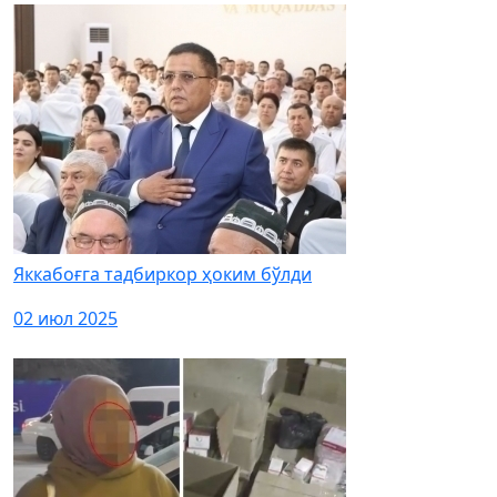
Яккабоғга тадбиркор ҳоким бўлди
02 июл 2025