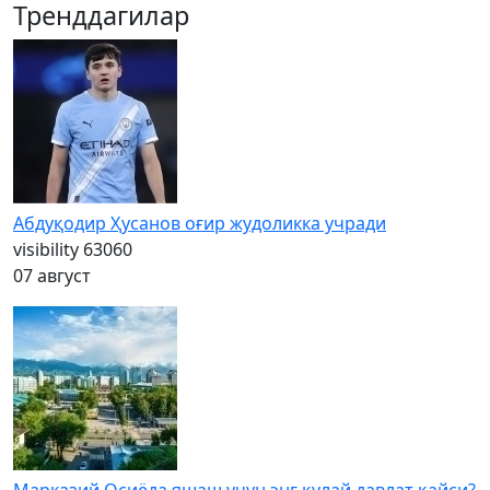
Тренддагилар
Абдуқодир Ҳусанов оғир жудоликка учради
visibility
63060
07 август