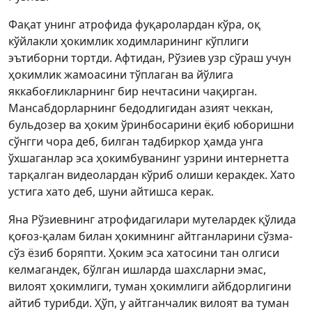
Фақат унинг атрофида фуқаролардан кўра, оқ
кўйлакли ҳокимлик ходимларининг кўплиги
эътиборни тортди. Афтидан, Рўзиев узр сўраш учун
ҳокимлик жамоасини тўплаган ва йўлига
яккабоғликларнинг бир нечтасини чақирган.
Мансабдорларнинг бедодлигидан азият чеккан,
бульдозер ва ҳоким ўринбосарини ёқиб юборишни
сўнгги чора деб, билган тадбиркор ҳамда унга
ўхшаганлар эса ҳокимбуванинг узрини интернетта
тарқалган видеолардан кўриб олиши керакдек. Хато
устига хато деб, шуни айтишса керак.
Яна Рўзиевнинг атрофидагилари мутелардек қўлида
қоғоз-қалам билан ҳокимнинг айтганларини сўзма-
сўз ёзиб боряпти. Ҳоким эса хатосини тан олгиси
келмагандек, бўлган ишларда шахсларни эмас,
вилоят ҳокимлиги, туман ҳокимлиги айбдорлигини
айтиб турибди. Ҳўп, у айтганчалик вилоят ва туман