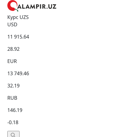
Курс UZS
USD
11 915.64
28.92
EUR
13 749.46
32.19
RUB
146.19
-0.18