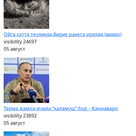
Ойга катта тезликда йирик ракета урилди (видео)
visibility
24697
05 август
Терма жамоа ичида “каламуш” бор – Каннаваро
visibility
23892
05 август