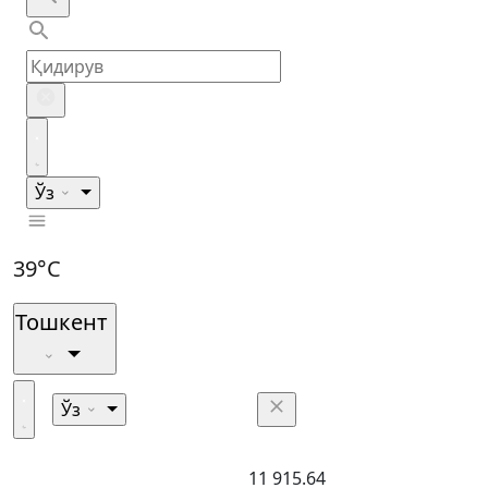
Ўз
39°C
Тошкент
Ўз
11 915.64