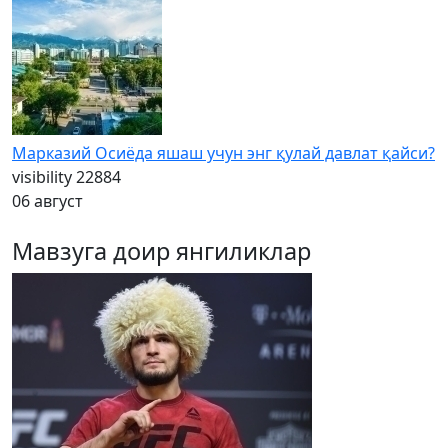
Марказий Осиёда яшаш учун энг қулай давлат қайси?
visibility
22884
06 август
Мавзуга доир янгиликлар