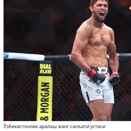
Ўзбекистонлик аралаш жанг санъати устаси