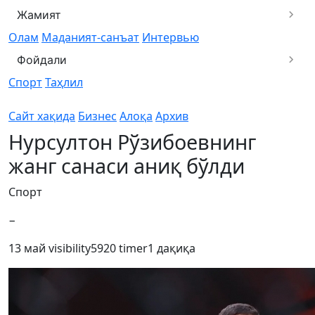
Жамият
Олам
Маданият-санъат
Интервью
Фойдали
Спорт
Таҳлил
Сайт хақида
Бизнес
Алоқа
Архив
Нурсултон Рўзибоевнинг
жанг санаси аниқ бўлди
Спорт
−
13 май
visibility
5920
timer
1 дақиқа