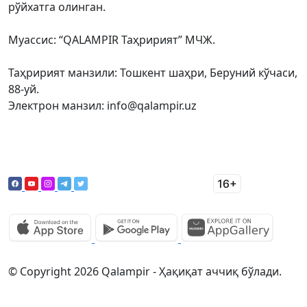
рўйхатга олинган.
Муассис: “QALAMPIR Таҳририят” МЧЖ.
Таҳририят манзили: Тошкент шаҳри, Беруний кўчаси,
88-уй.
Электрон манзил: info@qalampir.uz
© Copyright 2026 Qalampir - Ҳақиқат аччиқ бўлади.