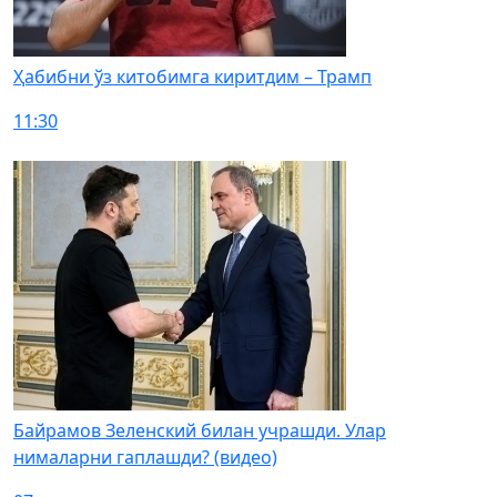
Ҳабибни ўз китобимга киритдим – Трамп
11:30
Байрамов Зеленский билан учрашди. Улар
нималарни гаплашди? (видео)