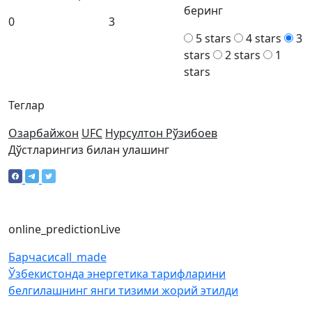
беринг
0
3
5 stars
4 stars
3
stars
2 stars
1
stars
Теглар
Озарбайжон
UFC
Нурсултон Рўзибоев
Дўстларингиз билан улашинг
online_prediction
Live
Барчаси
call_made
Ўзбекистонда энергетика тарифларини
белгилашнинг янги тизими жорий этилди