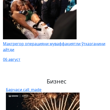
Макгрегор операцияни муваффақиятли ўтказганини
айтди
06 август
Бизнес
Барчаси
call_made