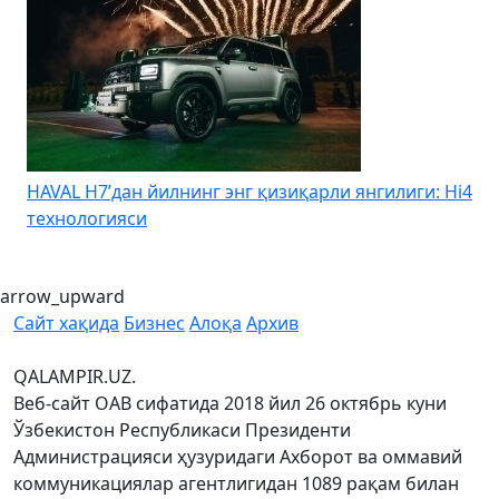
HAVAL H7’дан йилнинг энг қизиқарли янгилиги: Hi4
K
технологияси
arrow_upward
Сайт хақида
Бизнес
Алоқа
Архив
QALAMPIR.UZ.
Веб-сайт ОАВ сифатида 2018 йил 26 октябрь куни
Ўзбекистон Республикаси Президенти
Администрацияси ҳузуридаги Ахборот ва оммавий
коммуникациялар агентлигидан 1089 рақам билан