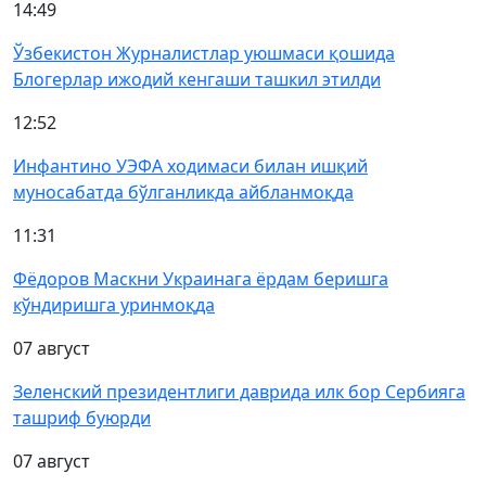
14:49
Ўзбекистон Журналистлар уюшмаси қошида
Блогерлар ижодий кенгаши ташкил этилди
12:52
Инфантино УЭФА ходимаси билан ишқий
муносабатда бўлганликда айбланмоқда
11:31
Фёдоров Маскни Украинага ёрдам беришга
кўндиришга уринмоқда
07 август
Зеленский президентлиги даврида илк бор Сербияга
ташриф буюрди
07 август