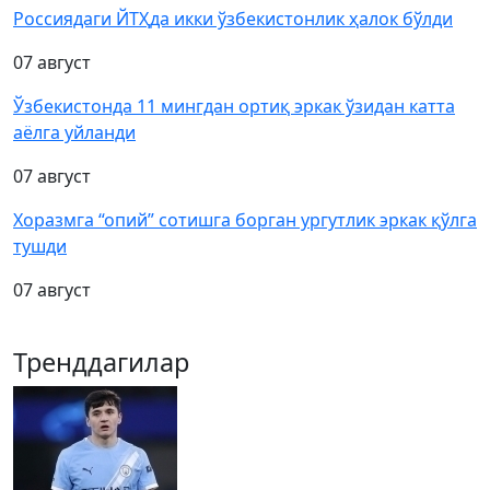
Россиядаги ЙТҲда икки ўзбекистонлик ҳалок бўлди
07 август
Ўзбекистонда 11 мингдан ортиқ эркак ўзидан катта
аёлга уйланди
07 август
Хоразмга “опий” сотишга борган ургутлик эркак қўлга
тушди
07 август
Тренддагилар