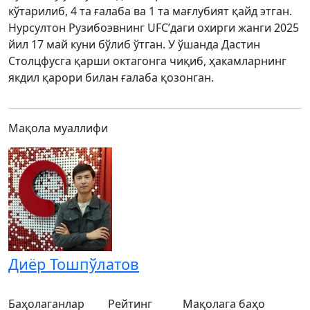
кўтарилиб, 4 та ғалаба ва 1 та мағлубият қайд этган.
Нурсултон Рузибоэвнинг UFC’даги охирги жанги 2025
йил 17 май куни бўлиб ўтган. У ўшанда Дастин
Столцфусга қарши октагонга чиқиб, ҳакамларнинг
якдил қарори билан ғалаба қозонган.
Мақола муаллифи
Диёр Тошпўлатов
Баҳолаганлар
Рейтинг
Мақолага баҳо