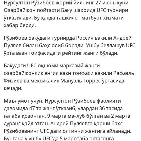
Нурсултон Рўзибоев жорий йилнинг 27 июнь куни
Озарбайжон пойтахти Баку шаҳрида UFC турнири
ўтказилади. Бу ҳақда ташкилот матбуот хизмати
хабар берди.
Рўзибоев Бакудаги турнирда Россия вакили Андрей
Пуляев билан баҳс олиб боради. Ушбу беллашув UFC
ўрта вазн тоифасидаги рейтинг жанги бўлади.
Бакудаги UFC оқшоми марказий жанги
озарбайжонлик енгил вазн тоифаси вакили Рафаэль
Физиев ва мексикалик Мануэль Торрес ўртасида
кечади.
Маълумот учун, Нурсултон Рўзибоев фаолияти
давомида 47 та жанг ўтказиб, улардан 36 тасида
ғалаба қозонган, 9 марта мағлуб бўлган ва 2 марта
дуранг қайд этган. Андрей Пуляевга қарши баҳс
Рўзибоевнинг UFC’даги олтинчи жангига айланади.
Бунгача у ушбу UFC’да 5 маротаба октагонга