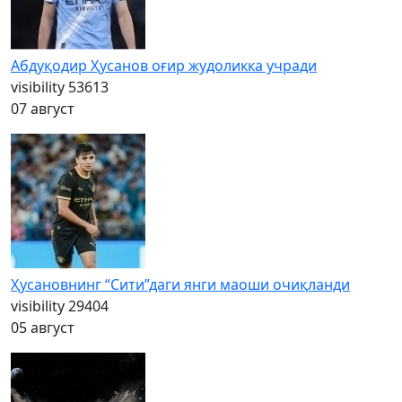
Абдуқодир Ҳусанов оғир жудоликка учради
visibility
53613
07 август
Ҳусановнинг “Сити”даги янги маоши очиқланди
visibility
29404
05 август