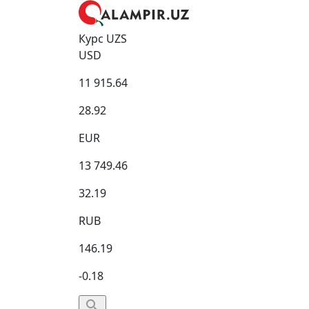
Курс UZS
USD
11 915.64
28.92
EUR
13 749.46
32.19
RUB
146.19
-0.18