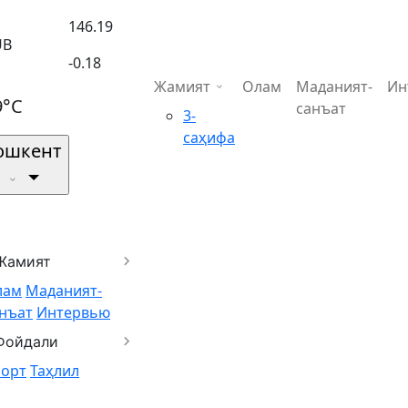
146.19
UB
-0.18
Жамият
Олам
Маданият-
Ин
9°C
санъат
3-
саҳифа
ошкент
Жамият
лам
Маданият-
нъат
Интервью
Фойдали
порт
Таҳлил