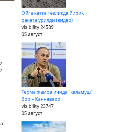
Ойга катта тезликда йирик
ракета урилди (видео)
visibility
24589
05 август
р
а
Терма жамоа ичида “каламуш”
бор – Каннаваро
visibility
23747
05 август
да