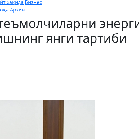
йт хақида
Бизнес
оқа
Архив
стеъмолчиларни энерг
ишнинг янги тартиби