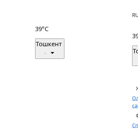
R
39°C
3
Тошкент
Т
О
са
С