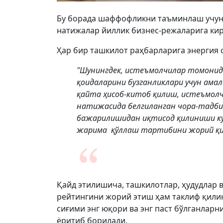
Бу борада шаффофликни таъминлаш учун 
натижалар йиллик бизнес-режаларига кир
Ҳар бир ташкилот раҳбарларига энергия 
"Шунингдек, истеъмолчилар томонид
қоидаларини бузганликлари учун ама
қайта ҳисоб-китоб қилиш, истеъмол
натижасида белгиланган чора-тадби
бажарилишидан иқтисод қилиниши ку
жарима қўллаш тартибини жорий қил
Қайд этилишича, ташкилотлар, ҳудудлар 
рейтингини жорий этиш ҳам таклиф қилин
сиғими энг юқори ва энг паст бўлганларн
ёритиб борилади.