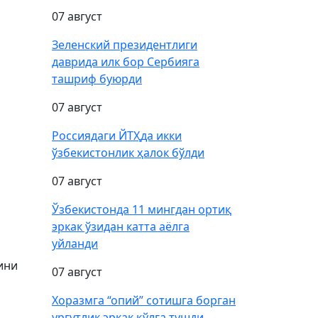
07 август
Зеленский президентлиги
даврида илк бор Сербияга
ташриф буюрди
07 август
Россиядаги ЙТҲда икки
ўзбекистонлик ҳалок бўлди
07 август
Ўзбекистонда 11 мингдан ортиқ
эркак ўзидан катта аёлга
уйланди
ини
07 август
и
Хоразмга “опий” сотишга борган
ургутлик эркак қўлга тушди