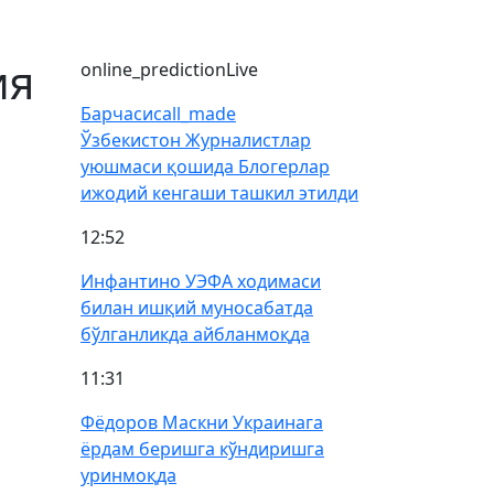
ия
online_prediction
Live
Барчаси
call_made
Ўзбекистон Журналистлар
уюшмаси қошида Блогерлар
ижодий кенгаши ташкил этилди
12:52
Инфантино УЭФА ходимаси
билан ишқий муносабатда
бўлганликда айбланмоқда
11:31
Фёдоров Маскни Украинага
ёрдам беришга кўндиришга
уринмоқда