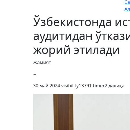
Са
Ал
Ўзбекистонда и
аудитидан ўтказ
жорий этилади
Жамият
−
30 май 2024
visibility
13791
timer
2 дақиқа