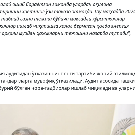
 талаб ошиб бораётган замонда улардан оқилона
тиришни ҳаётнинг ўзи тақозо этмоқда. Шу мақсадда 202
ва табиий газни тежаш бўйича мақсадли кўрсаткичлар
кичлар ишлаб чиқаришга халал бермаган ҳолда энергия
 орқали муайян ҳажмларни тежашни назарда тутади",
я аудитидан ўтказишнинг янги тартиби жорий этилмоқд
 стандартларга мувофиқ ўтказилади. Аудит асосида ташки
рий бўлган чора-тадбирлар ишлаб чиқилади ва уларн