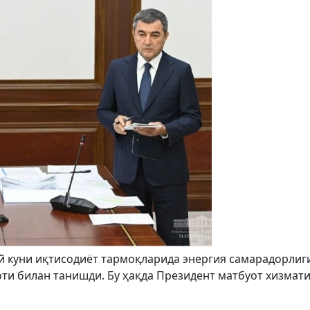
й куни иқтисодиёт тармоқларида энергия самарадорлиг
ти билан танишди. Бу ҳақда Президент матбуот хизмат