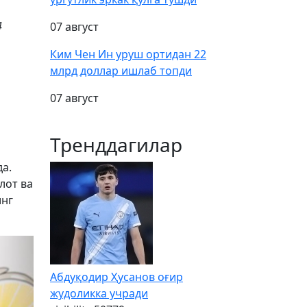
4
07 август
Ким Чен Ин уруш ортидан 22
млрд доллар ишлаб топди
07 август
Тренддагилар
а.
лот ва
инг
Абдуқодир Ҳусанов оғир
жудоликка учради