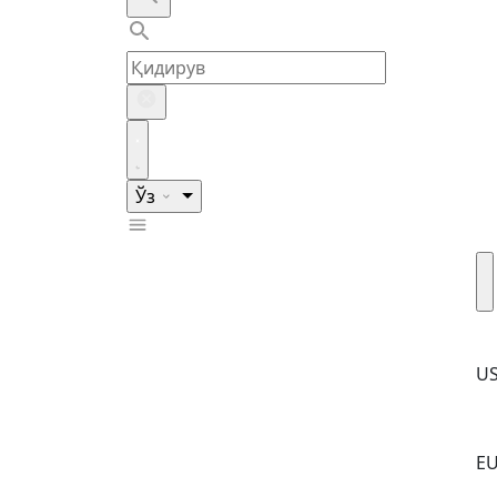
Ўз
U
E