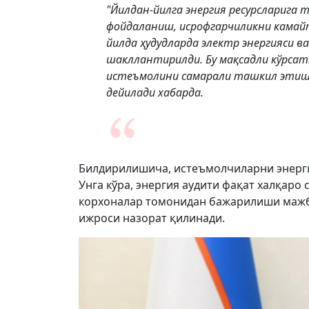
"Йилдан-йилга энергия ресурсларига
фойдаланиш, исрофгарчиликни камай
йилда ҳудудларда электр энергияси 
шакллантирилди. Бу мақсадли кўрсат
истеъмолини самарали ташкил этиш
дейилади хабарда.
Билдирилишича, истеъмолчиларни энерги
Унга кўра, энергия аудити фақат халқаро
корхоналар томонидан бажарилиши мажбу
ижроси назорат қилинади.