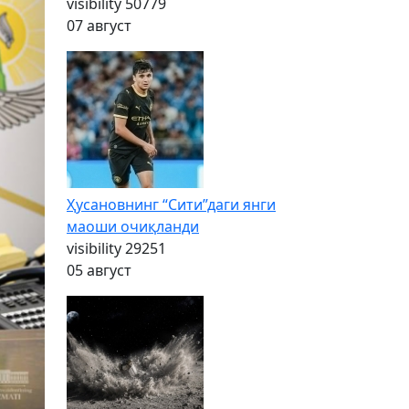
visibility
50779
07 август
Ҳусановнинг “Сити”даги янги
маоши очиқланди
visibility
29251
05 август