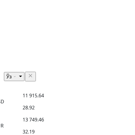
Ўз
11 915.64
SD
28.92
13 749.46
UR
32.19