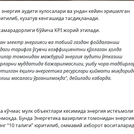
энергия аудити хулосалари ва ундан кейин эришилган
итилиб, кузатув кенгашида тасдиқланади.
самарадорлиги бўйича KPI жорий этилади.
ан электр энергияси ва табиий газдан фойдаланиш
лдаги тарифга ўсувчи коэффициентни қўллаган ҳолда
чилар томонидан мажбурий энергия аудити ўтказиш
рларни муддатида бажарилмаслиги, ушбу чора-тадбирла
тилган ёқилғи-энергетика ресурслари қиймати миқдорид
иш масаласи ўрганилмоқда", дейилади хабарда.
ва кўчмас мулк объектлари кесимида энергия истеъмоли
моқда. Бунда Энергетика вазирлиги томонидан энергия
инг “10 талиги” юритилиб, оммавий ахборот воситалари