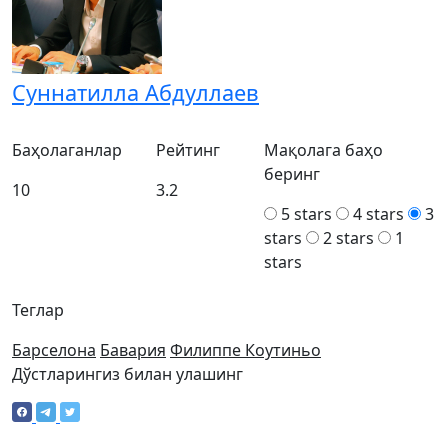
Суннатилла Абдуллаев
Баҳолаганлар
Рейтинг
Мақолага баҳо
беринг
10
3.2
5 stars
4 stars
3
stars
2 stars
1
stars
Теглар
Барселона
Бавария
Филиппе Коутиньо
Дўстларингиз билан улашинг