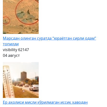
Марсдан олинган суратда “юраётган сирли одам”
топилди
visibility
62147
04 август
Ер аҳолиси мисли кўрилмаган иссиқ ҳаводан