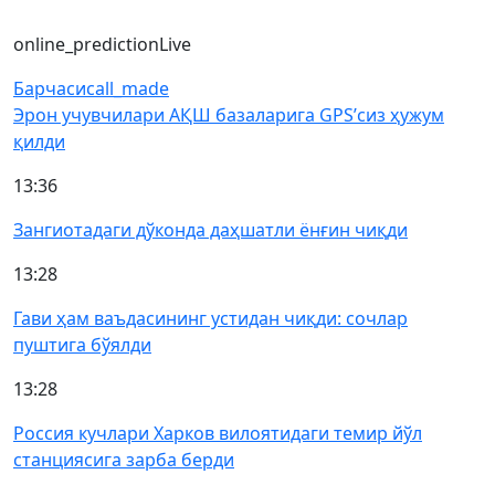
online_prediction
Live
Барчаси
call_made
Эрон учувчилари АҚШ базаларига GPS’сиз ҳужум
қилди
13:36
Зангиотадаги дўконда даҳшатли ёнғин чиқди
13:28
Гави ҳам ваъдасининг устидан чиқди: сочлар
пуштига бўялди
13:28
Россия кучлари Харков вилоятидаги темир йўл
станциясига зарба берди