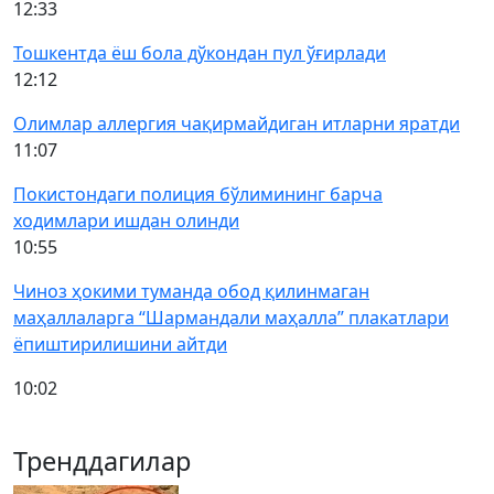
12:33
Тошкентда ёш бола дўкондан пул ўғирлади
12:12
Олимлар аллергия чақирмайдиган итларни яратди
11:07
Покистондаги полиция бўлимининг барча
ходимлари ишдан олинди
10:55
Чиноз ҳокими туманда обод қилинмаган
маҳаллаларга “Шармандали маҳалла” плакатлари
ёпиштирилишини айтди
10:02
Тренддагилар