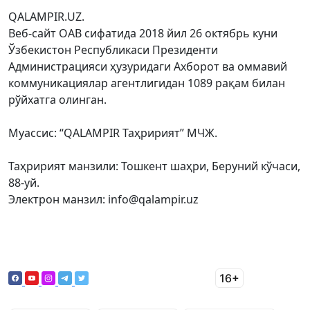
QALAMPIR.UZ.
Веб-сайт ОАВ сифатида 2018 йил 26 октябрь куни
Ўзбекистон Республикаси Президенти
Администрацияси ҳузуридаги Ахборот ва оммавий
коммуникациялар агентлигидан 1089 рақам билан
рўйхатга олинган.
Муассис: “QALAMPIR Таҳририят” МЧЖ.
Таҳририят манзили: Тошкент шаҳри, Беруний кўчаси,
88-уй.
Электрон манзил: info@qalampir.uz