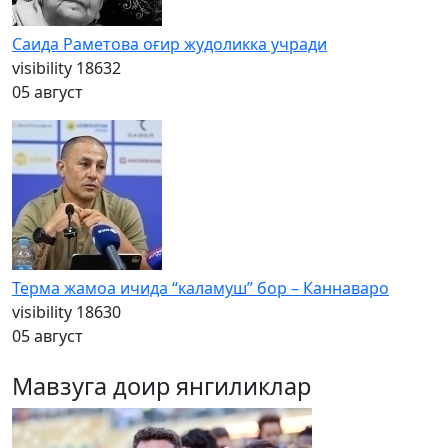
Саида Раметова оғир жудоликка учради
visibility
18632
05 август
Терма жамоа ичида “каламуш” бор – Каннаваро
visibility
18630
05 август
Мавзуга доир янгиликлар