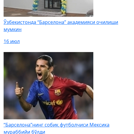
Ўзбекистонда “Барселона” академияси очилиши
мумкин
16 июл
“Барселона”нинг собиқ футболчиси Мексика
мураббийи бўлди