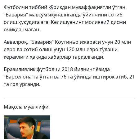
Футболчи тиббий кўрикдан муваффақиятли ўтган.
“Бавария” мавсум якуналнганда ўйинчини сотиб
олиш ҳуқуқига эга. Келишувнинг молиявий қисми
очиқланмаган.
Аввалроқ, “Бавария” Коутиньо ижараси учун 20 млн
евро ва сотиб олиш учун 120 млн евро тўлаши
кераклиги ҳақида хабарлар тарқалганди.
Бразилиялик футболчи 2018 йилнинг ёзида
“Барселона”га ўтган ва 76 та ўйинда иштирок этиб, 21
та гол урганди.
Мақола муаллифи