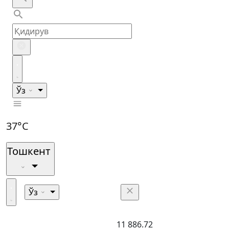
Ўз
37°C
Тошкент
Ўз
11 886.72