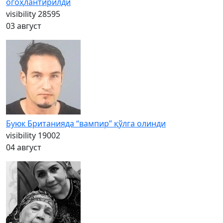
огоҳлантирилди
visibility
28595
03 август
Буюк Британияда “вампир” қўлга олинди
visibility
19002
04 август