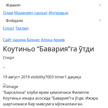
Жамият
Олам
Маданият-санъат
Интервью
Фойдали
Спорт
Таҳлил
Сайт хақида
Бизнес
Алоқа
Архив
Коутиньо “Бавария”га ўтди
Спорт
−
19 август 2019
visibility
7003
timer
1 дақиқа
“Барселона” клуби ярим ҳимоячиси Филиппе
Коутиньо ижара асосида “Бавария”га ўтди. Ижара
шартномаси бир мавсумга мўлжалланган.