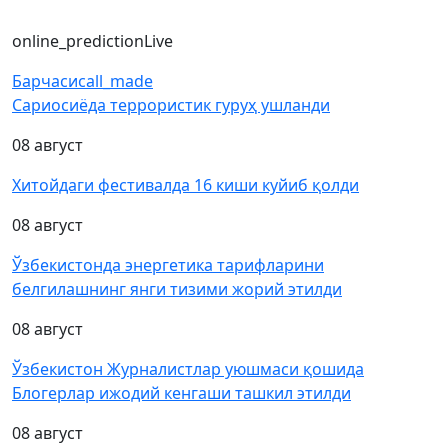
online_prediction
Live
Барчаси
call_made
Сариосиёда террористик гуруҳ ушланди
08 август
Хитойдаги фестивалда 16 киши куйиб қолди
08 август
Ўзбекистонда энергетика тарифларини
белгилашнинг янги тизими жорий этилди
08 август
Ўзбекистон Журналистлар уюшмаси қошида
Блогерлар ижодий кенгаши ташкил этилди
08 август