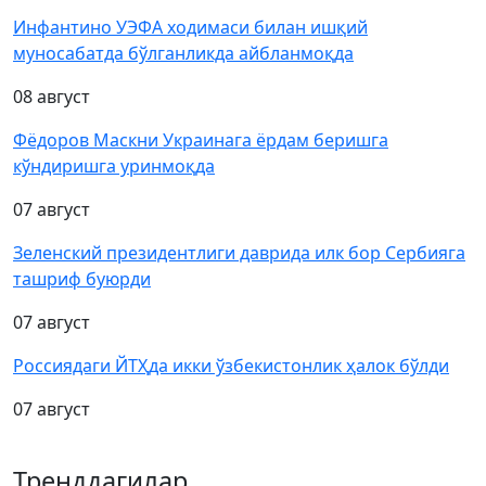
Инфантино УЭФА ходимаси билан ишқий
муносабатда бўлганликда айбланмоқда
08 август
Фёдоров Маскни Украинага ёрдам беришга
кўндиришга уринмоқда
07 август
Зеленский президентлиги даврида илк бор Сербияга
ташриф буюрди
07 август
Россиядаги ЙТҲда икки ўзбекистонлик ҳалок бўлди
07 август
Тренддагилар