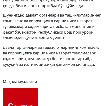
Республикаси Бош прокурори хабардор этилган
ҳолда, белгиланган тартибда йўл қўйилади.
Шунингдек, давлат органлари ва ташкилотларининг
комплаенс ва коррупцияга қарши ички назорат
тузилмалари ходимларига нисбатан жиноят иши
фақат Ўзбекистон Республикаси Бош прокурори
томонидан қўзғатилиши мумкин.
Давлат органлари ва ташкилотларининг комплаенс
ва коррупцияга қарши ички назорат тузилмалари
ходимлари қонунчиликда белгиланган тартибда
ҳуқуқий ва ижтимоий жиҳатдан ҳимоя қилинади.
Мақола муаллифи