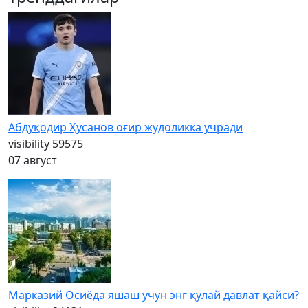
Абдуқодир Ҳусанов оғир жудоликка учради
visibility
59575
07 август
Марказий Осиёда яшаш учун энг қулай давлат қайси?