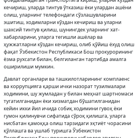
фойдаланадиган транспортига кириш, уларни кўздан
кечириш, уларда тинтув ўтказиш ёки улардан ашёни
олиш, уларнинг телефондаги сўзлашувларини
эшитиш, ходимларни кўздан кечириш ва уларни
шахсий тинтув қилиш, шунингдек уларнинг хат-
хабарларини, уларга тегишли ашёлар ва
ҳужжатларни кўздан кечириш, олиб қўйиш ёхуд олиш
фақат Ўзбекистон Республикаси Бош прокурорининг
ёзма рухсати билан, белгиланган тартибда амалга
оширилиши мумкин.
Давлат органлари ва ташкилотларининг комплаенс
ва коррупцияга қарши ички назорат тузилмалари
ходимини, шу жумладан у билан меҳнат шартномаси
тугатилганидан ёки хизматдан бўшатилганидан
кейин икки йил ичида собиқ ходимини гувоҳ ёки
гумон қилинувчи сифатида сўроқ қилишга, уларга
нисбатан қамоққа олиш тарзидаги эҳтиёт чорасини
қўллашга ва ушлаб туришга Ўзбекистон