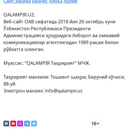
Сайт хақида
Бизнес
Алоқа
Архив
QALAMPIR.UZ.
Веб-сайт ОАВ сифатида 2018 йил 26 октябрь куни
Ўзбекистон Республикаси Президенти
Администрацияси ҳузуридаги Ахборот ва оммавий
коммуникациялар агентлигидан 1089 рақам билан
рўйхатга олинган.
Муассис: “QALAMPIR Таҳририят” МЧЖ.
Таҳририят манзили: Тошкент шаҳри, Беруний кўчаси,
88-уй.
Электрон манзил: info@qalampir.uz