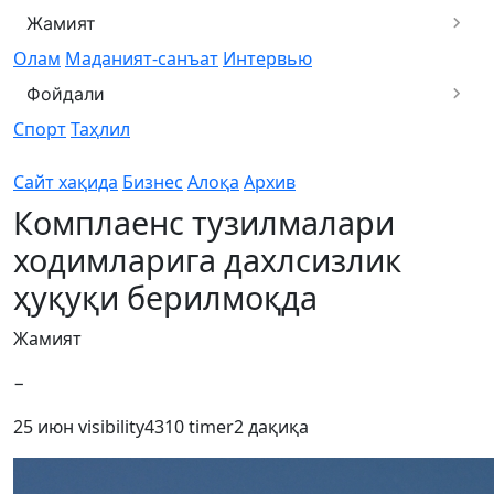
Жамият
Олам
Маданият-санъат
Интервью
Фойдали
Спорт
Таҳлил
Сайт хақида
Бизнес
Алоқа
Архив
Комплаенс тузилмалари
ходимларига дахлсизлик
ҳуқуқи берилмоқда
Жамият
−
25 июн
visibility
4310
timer
2 дақиқа