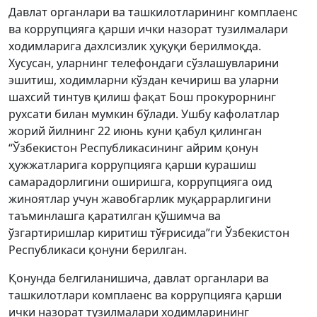
Давлат органлари ва ташкилотларининг комплаенс
ва коррупцияга қарши ички назорат тузилмалари
ходимларига дахлсизлик ҳуқуқи берилмоқда.
Хусусан, уларнинг телефондаги сўзлашувларини
эшитиш, ходимларни кўздан кечириш ва уларни
шахсий тинтув қилиш фақат Бош прокурорнинг
рухсати билан мумкин бўлади. Ушбу кафолатлар
жорий йилнинг 22 июнь куни қабул қилинган
“Ўзбекистон Республикасининг айрим қонун
ҳужжатларига коррупцияга қарши курашиш
самарадорлигини оширишга, коррупцияга оид
жиноятлар учун жавобгарлик муқаррарлигини
таъминлашга қаратилган қўшимча ва
ўзгартиришлар киритиш тўғрисида”ги Ўзбекистон
Республикаси қонуни берилган.
Қонунда белгиланишича, давлат органлари ва
ташкилотлари комплаенс ва коррупцияга қарши
ички назорат тузилмалари ходимларининг