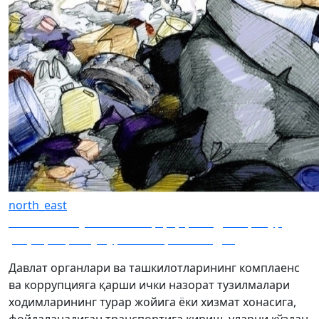
north_east
Ўзингники ўзагингни қирқар. Энди порахўр
раҳбарларни ўз ўринбосари “сотади”
Давлат органлари ва ташкилотларининг комплаенс
ва коррупцияга қарши ички назорат тузилмалари
ходимларининг турар жойига ёки хизмат хонасига,