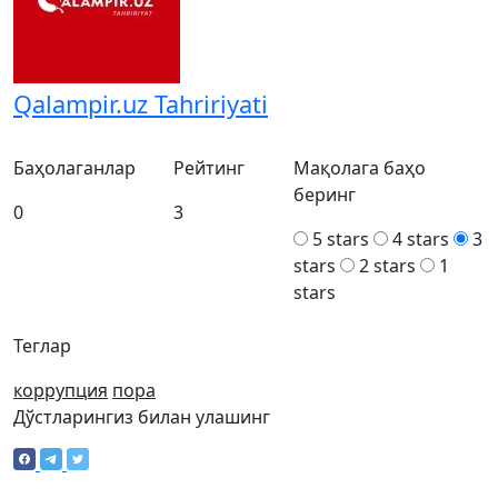
Qalampir.uz Tahririyati
Баҳолаганлар
Рейтинг
Мақолага баҳо
беринг
0
3
5 stars
4 stars
3
stars
2 stars
1
stars
Теглар
коррупция
пора
Дўстларингиз билан улашинг