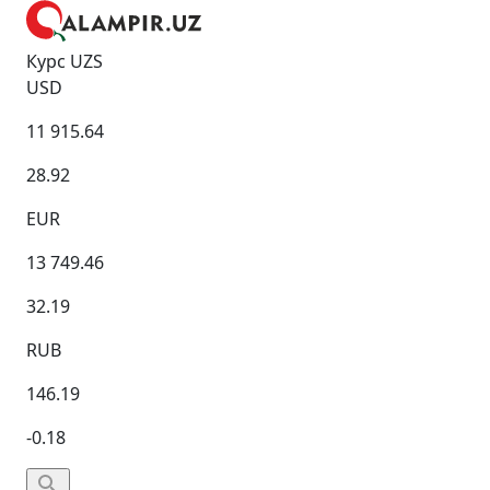
Курс UZS
USD
11 915.64
28.92
EUR
13 749.46
32.19
RUB
146.19
-0.18