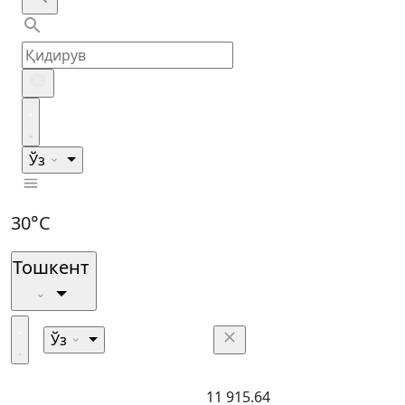
Ўз
30°C
Тошкент
Ўз
11 915.64