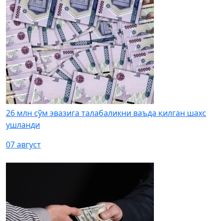
26 млн сўм эвазига талабаликни ваъда қилган шахс
ушланди
07 август