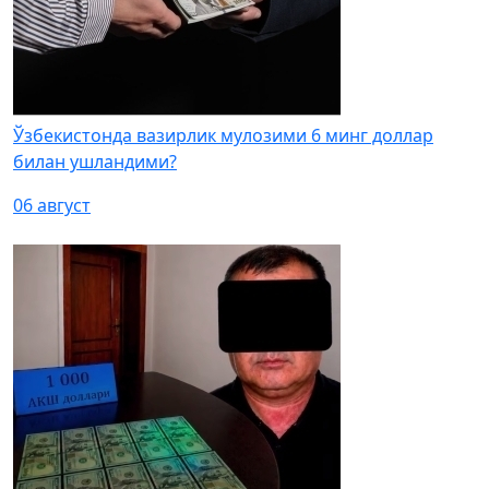
Ўзбекистонда вазирлик мулозими 6 минг доллар
билан ушландими?
06 август