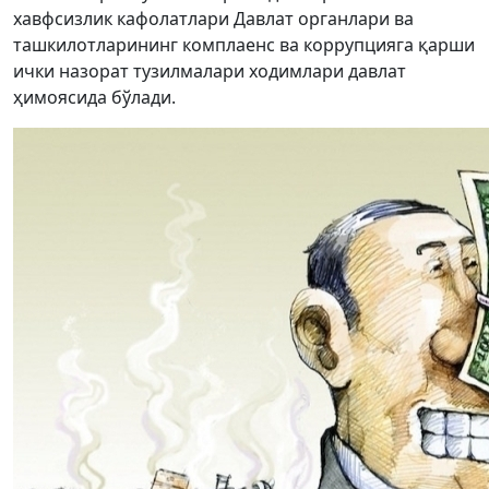
хавфсизлик кафолатлари Давлат органлари ва
ташкилотларининг комплаенс ва коррупцияга қарши
ички назорат тузилмалари ходимлари давлат
ҳимоясида бўлади.