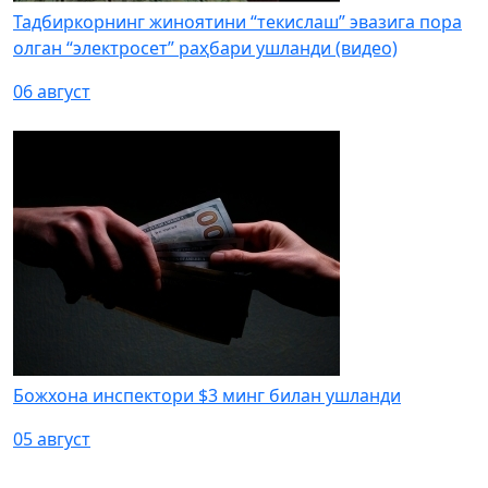
Тадбиркорнинг жиноятини “текислаш” эвазига пора
олган “электросет” раҳбари ушланди (видео)
06 август
Божхона инспектори $3 минг билан ушланди
05 август