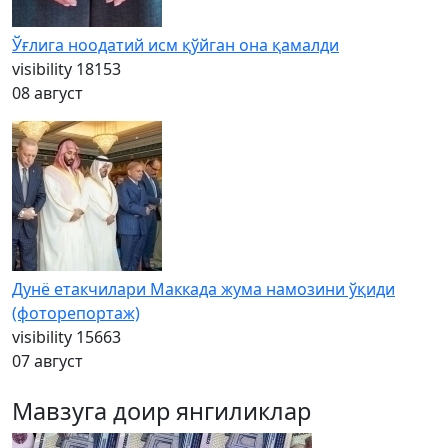
Ўғлига ноодатий исм қўйган она қамалди
visibility
18153
08 август
Дунё етакчилари Маккада жума намозини ўқиди
(фоторепортаж)
visibility
15663
07 август
Мавзуга доир янгиликлар