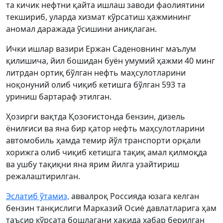
та кичик нефтни қайта ишлаш заводи фаолиятини
текшириб, уларда хизмат кўрсатиш ҳажмининг
аномал даражада ўсишини аниқлаган.
Ички ишлар вазири Ержан Саденовнинг маълум
қилишича, йил бошидан буён умумий ҳажми 40 минг
литрдан ортиқ бўлган нефть маҳсулотларини
ноқонуний олиб чиқиб кетишга бўлган 593 та
уриниш бартараф этилган.
Ҳозирги вақтда Қозоғистонда бензин, дизель
ёнилғиси ва яна бир қатор нефть маҳсулотларини
автомобиль ҳамда темир йўл транспорти орқали
хорижга олиб чиқиб кетишга тақиқ амал қилмоқда
ва ушбу тақиқни яна ярим йилга узайтириш
режалаштирилган.
Эслатиб ўтамиз,
аввалроқ Россияда юзага келган
бензин танқислиги Марказий Осиё давлатларига ҳам
таъсир кўрсата бошлагани ҳақида хабар берилган