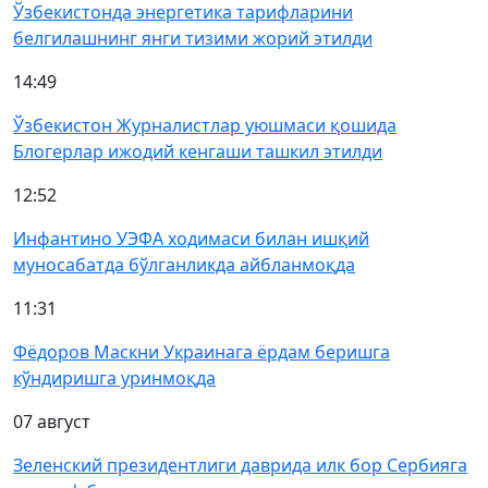
Ўзбекистонда энергетика тарифларини
белгилашнинг янги тизими жорий этилди
14:49
Ўзбекистон Журналистлар уюшмаси қошида
Блогерлар ижодий кенгаши ташкил этилди
12:52
Инфантино УЭФА ходимаси билан ишқий
муносабатда бўлганликда айбланмоқда
11:31
Фёдоров Маскни Украинага ёрдам беришга
кўндиришга уринмоқда
07 август
Зеленский президентлиги даврида илк бор Сербияга