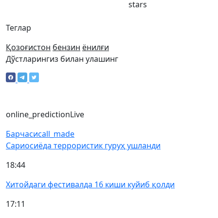
stars
Теглар
Қозоғистон
бензин
ёнилғи
Дўстларингиз билан улашинг
online_prediction
Live
Барчаси
call_made
Сариосиёда террористик гуруҳ ушланди
18:44
Хитойдаги фестивалда 16 киши куйиб қолди
17:11