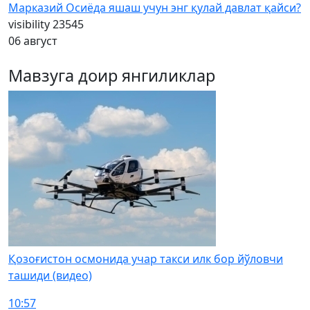
Марказий Осиёда яшаш учун энг қулай давлат қайси?
visibility
23545
06 август
Мавзуга доир янгиликлар
Қозоғистон осмонида учар такси илк бор йўловчи
ташиди (видео)
10:57