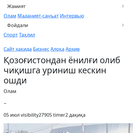
Жамият
Олам
Маданият-санъат
Интервью
Фойдали
Спорт
Таҳлил
Сайт хақида
Бизнес
Алоқа
Архив
Қозоғистондан ёнилғи олиб
чиқишга уриниш кескин
ошди
Олам
−
05 июл
visibility
27905
timer
2 дақиқа