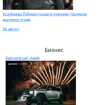
Асаубаева Ўзбекистондаги нуфузли турнирда
иштирок этади
06 август
Бизнес
Барчаси
call_made