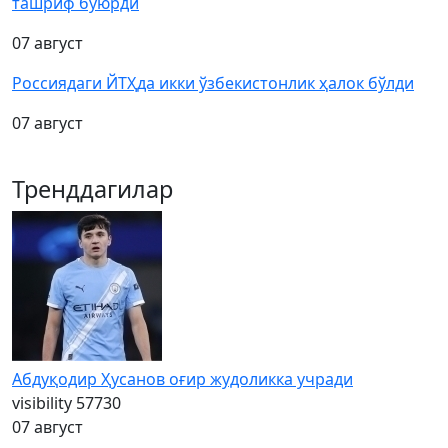
ташриф буюрди
07 август
Россиядаги ЙТҲда икки ўзбекистонлик ҳалок бўлди
07 август
Тренддагилар
Абдуқодир Ҳусанов оғир жудоликка учради
visibility
57730
07 август