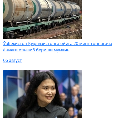
Ўзбекистон Қирғизистонга ойига 20 минг тоннагача
ёнилғи етказиб бериши мумкин
06 август