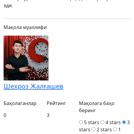
эди.
Мақола муаллифи
Шехроз Жалғашев
Баҳолаганлар
Рейтинг
Мақолага баҳо
беринг
0
3
5 stars
4 stars
3
stars
2 stars
1