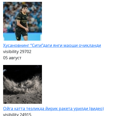
Ҳусановнинг “Сити”даги янги маоши очиқланди
visibility
29702
05 август
Ойга катта тезликда йирик ракета урилди (видео)
visibility
24915