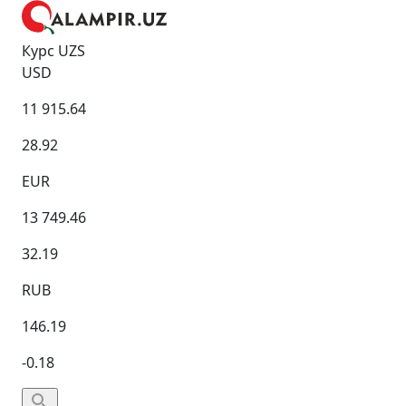
Курс UZS
USD
11 915.64
28.92
EUR
13 749.46
32.19
RUB
146.19
-0.18