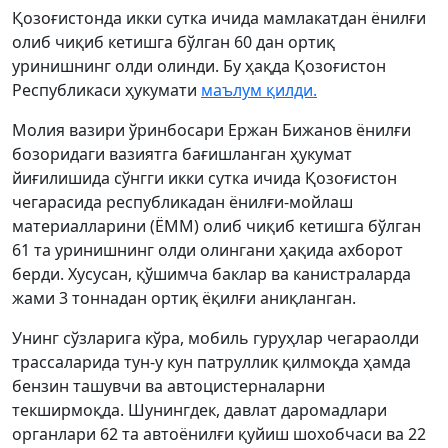
Қозоғистонда икки сутка ичида мамлакатдан ёнилғи
олиб чиқиб кетишга бўлган 60 дан ортиқ
уринишнинг олди олинди. Бу ҳақда Қозоғистон
Республикаси ҳукумати
маълум қилди.
Молия вазири ўринбосари Ержан Бижанов ёнилғи
бозоридаги вазиятга бағишланган ҳукумат
йиғилишида сўнгги икки сутка ичида Қозоғистон
чегарасида республикадан ёнилғи-мойлаш
материалларини (ЁММ) олиб чиқиб кетишга бўлган
61 та уринишнинг олди олингани ҳақида ахборот
берди. Хусусан, қўшимча баклар ва канистраларда
жами 3 тоннадан ортиқ ёқилғи аниқланган.
Унинг сўзларига кўра, мобиль гуруҳлар чегараолди
трассаларида тун-у кун патруллик қилмоқда ҳамда
бензин ташувчи ва автоцистерналарни
текширмоқда. Шунингдек, давлат даромадлари
органлари 62 та автоёнилғи қуйиш шохобчаси ва 22