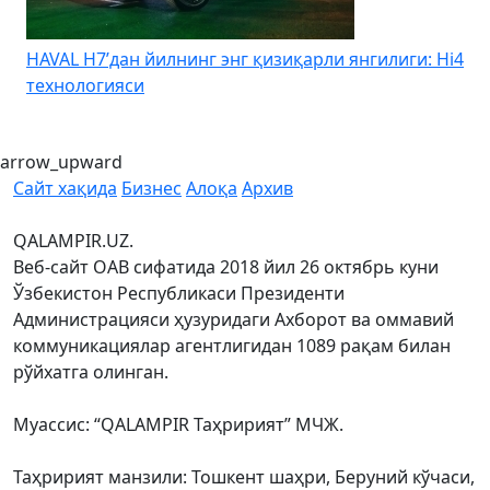
HAVAL H7’дан йилнинг энг қизиқарли янгилиги: Hi4
K
технологияси
arrow_upward
Сайт хақида
Бизнес
Алоқа
Архив
QALAMPIR.UZ.
Веб-сайт ОАВ сифатида 2018 йил 26 октябрь куни
Ўзбекистон Республикаси Президенти
Администрацияси ҳузуридаги Ахборот ва оммавий
коммуникациялар агентлигидан 1089 рақам билан
рўйхатга олинган.
Муассис: “QALAMPIR Таҳририят” МЧЖ.
Таҳририят манзили: Тошкент шаҳри, Беруний кўчаси,