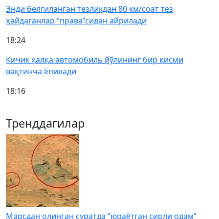
Энди белгиланган тезликдан 80 км/соат тез
ҳайдаганлар “права”сидан айрилади
18:24
Кичик ҳалқа автомобиль йўлининг бир қисми
вақтинча ёпилади
18:16
Тренддагилар
Марсдан олинган суратда “юраётган сирли одам”