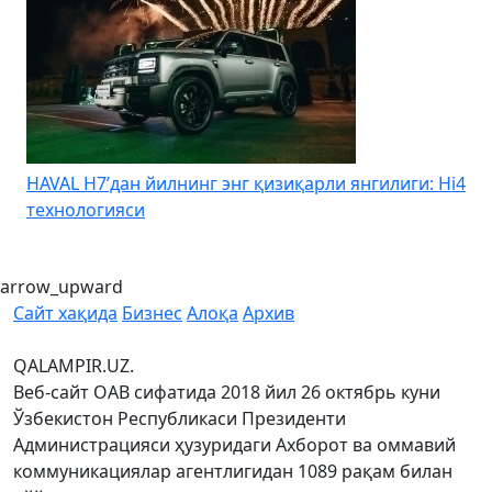
HAVAL H7’дан йилнинг энг қизиқарли янгилиги: Hi4
K
технологияси
arrow_upward
Сайт хақида
Бизнес
Алоқа
Архив
QALAMPIR.UZ.
Веб-сайт ОАВ сифатида 2018 йил 26 октябрь куни
Ўзбекистон Республикаси Президенти
Администрацияси ҳузуридаги Ахборот ва оммавий
коммуникациялар агентлигидан 1089 рақам билан