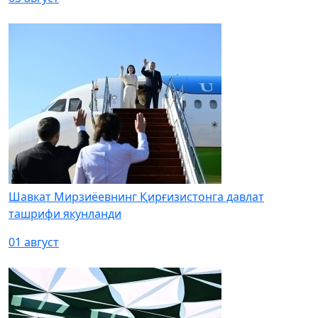
Шавкат Мирзиёевнинг Қирғизистонга давлат
ташрифи якунланди
01 август