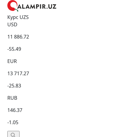
Курс UZS
USD
11 886.72
-55.49
EUR
13 717.27
-25.83
RUB
146.37
-1.05