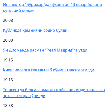
Инспектор “Бўрижар”да чўкаётган 13 яшар болани
қутқариб қолди
20:08
Қўйлиқда ҳам ёнғин содир бўлди
20:08
Ян Диоманде расман “Реал Мадрид”га ўтди
19:15
Киевликларга сув ғамлаб қўйиш тавсия этилди
19:15
Тошкентда белгиланмаган жойга чиқинди ташлаган
эркакка чора кўрилди
18:38