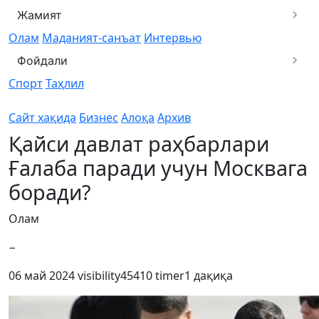
Жамият
Олам
Маданият-санъат
Интервью
Фойдали
Спорт
Таҳлил
Сайт хақида
Бизнес
Алоқа
Архив
Қайси давлат раҳбарлари
Ғалаба паради учун Москвага
боради?
Олам
−
06 май 2024
visibility
45410
timer
1 дақиқа