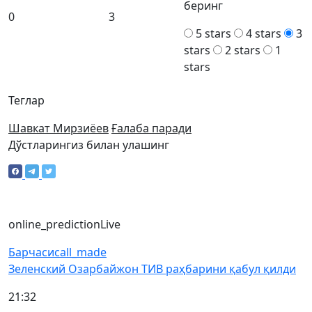
беринг
0
3
5 stars
4 stars
3
stars
2 stars
1
stars
Теглар
Шавкат Мирзиёев
Ғалаба паради
Дўстларингиз билан улашинг
online_prediction
Live
Барчаси
call_made
Зеленский Озарбайжон ТИВ раҳбарини қабул қилди
21:32