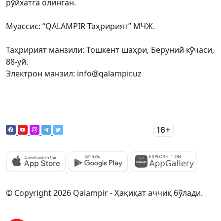
рўйхатга олинган.
Муассис: “QALAMPIR Таҳририят” МЧЖ.
Таҳририят манзили: Тошкент шаҳри, Беруний кўчаси,
88-уй.
Электрон манзил: info@qalampir.uz
© Copyright 2026 Qalampir - Ҳақиқат аччиқ бўлади.