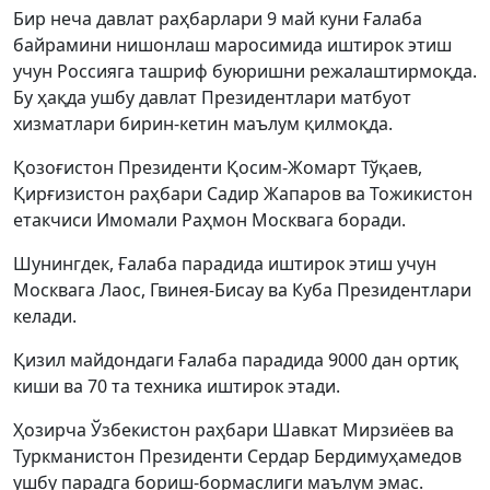
Бир неча давлат раҳбарлари 9 май куни Ғалаба
байрамини нишонлаш маросимида иштирок этиш
учун Россияга ташриф буюришни режалаштирмоқда.
Бу ҳақда ушбу давлат Президентлари матбуот
хизматлари бирин-кетин маълум қилмоқда.
Қозоғистон Президенти Қосим-Жомарт Тўқаев,
Қирғизистон раҳбари Садир Жапаров ва Тожикистон
етакчиси Имомали Раҳмон Москвага боради.
Шунингдек, Ғалаба парадида иштирок этиш учун
Москвага Лаос, Гвинея-Бисау ва Куба Президентлари
келади.
Қизил майдондаги Ғалаба парадида 9000 дан ортиқ
киши ва 70 та техника иштирок этади.
Ҳозирча Ўзбекистон раҳбари Шавкат Мирзиёев ва
Туркманистон Президенти Сердар Бердимуҳамедов
ушбу парадга бориш-бормаслиги маълум эмас.