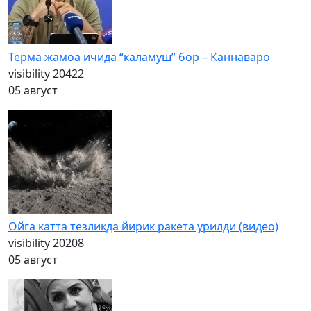
Терма жамоа ичида “каламуш” бор – Каннаваро
visibility
20422
05 август
Ойга катта тезликда йирик ракета урилди (видео)
visibility
20208
05 август