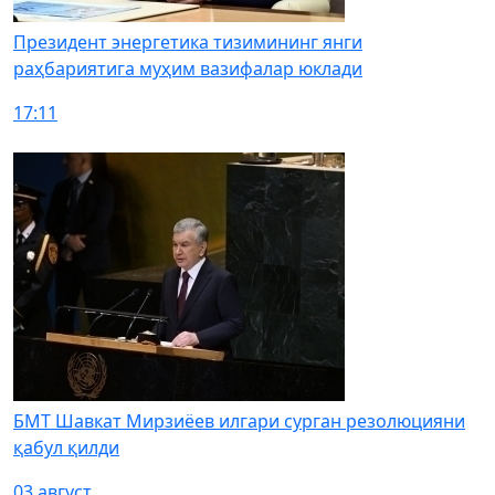
Президент энергетика тизимининг янги
раҳбариятига муҳим вазифалар юклади
17:11
БМТ Шавкат Мирзиёев илгари сурган резолюцияни
қабул қилди
03 август