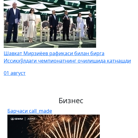
Шавкат Мирзиёев рафиқаси билан бирга
Иссиқкўлдаги чемпионатнинг очилишида қатнашди
01 август
Бизнес
Барчаси
call_made