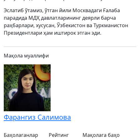
Эслатиб ўтамиз, ўтган йили Москвадаги Ғалаба
парадида МДҲ давлатларининг деярли барча
раҳбарлари, хусусан, Ўзбекистон ва Туркманистон
Президентлари ҳам иштирок этган эди.
Мақола муаллифи
Фарангиз Салимова
Баҳолаганлар
Рейтинг
Мақолага баҳо