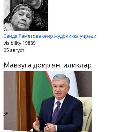
Саида Раметова оғир жудоликка учради
visibility
19889
05 август
Мавзуга доир янгиликлар