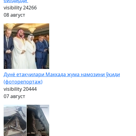
билдирди
visibility
24266
08 август
Дунё етакчилари Маккада жума намозини ўқиди
(фоторепортаж)
visibility
20444
07 август