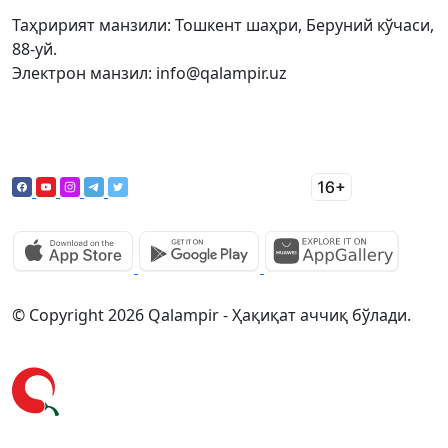
Таҳририят манзили: Тошкент шаҳри, Беруний кўчаси,
88-уй.
Электрон манзил: info@qalampir.uz
© Copyright 2026 Qalampir - Ҳақиқат аччиқ бўлади.