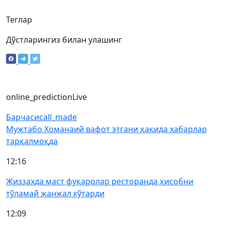
Теглар
Дўстларингиз билан улашинг
online_prediction
Live
Барчаси
call_made
Мужтабо Хоманаий вафот этгани ҳақида хабарлар
тарқалмоқда
12:16
Жиззахда маст фуқаролар ресторанда ҳисобни
тўламай жанжал кўтарди
12:09