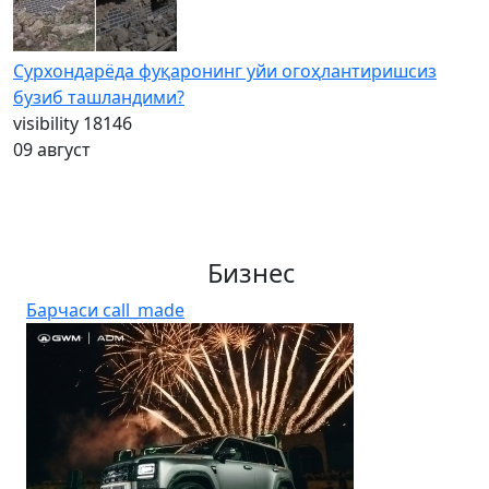
Сурхондарёда фуқаронинг уйи огоҳлантиришсиз
бузиб ташландими?
visibility
18146
09 август
Бизнес
Барчаси
call_made