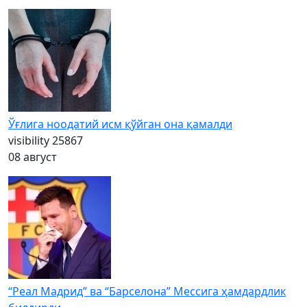
Ўғлига ноодатий исм қўйган она қамалди
visibility
25867
08 август
“Реал Мадрид” ва “Барселона” Мессига ҳамдардлик