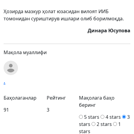
Ҳозирда мазкур ҳолат юзасидан вилоят ИИБ
томонидан суриштирув ишлари олиб борилмоқда.
Динара Юсупова
Мақола муаллифи
.
Баҳолаганлар
Рейтинг
Мақолага баҳо
беринг
91
3
5 stars
4 stars
3
stars
2 stars
1
stars