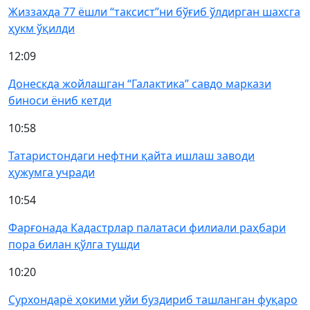
Жиззахда 77 ёшли “таксист”ни бўғиб ўлдирган шахсга
ҳукм ўқилди
12:09
Донескда жойлашган “Галактика” савдо маркази
биноси ёниб кетди
10:58
Татаристондаги нефтни қайта ишлаш заводи
ҳужумга учради
10:54
Фарғонада Кадастрлар палатаси филиали раҳбари
пора билан қўлга тушди
10:20
Сурхондарё ҳокими уйи буздириб ташланган фуқаро