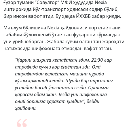
Ғузор тумани “Совулғор” МФЙ ҳудудида Nexia
иштирокида йўл-транспорт ҳодисаси содир бўлиб,
бир инсон вафот этди. Бу ҳақда ЙҲХББ хабар қилди.
Маълум бўлишича Nexia ҳайдовчиси қор ёғаётгани
сабабли йўлни кесиб ўтаётган фуқарони кўрмасдан
уни уриб юборган. Жабрланувчи олган тан жароҳати
натижасида шифохонага етмасдан вафот этган.
“Қарши шаҳрига кетаётган эдим. 22:30 лар
атрофида кучли қор ёғаётган эди. Олд
тарафимдан келаётган машина нурида
кўзим қамашиб кетди. Шунда бир нарсанинг
устидан босиб ўтганимни сезди. Ортимга
қарасам одам экан. Тезда уни шифохонага
олиб боришга ҳаракат қилдим”, дейди
ҳайдовчи.