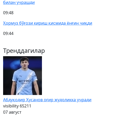
билан учрашди
09:48
Ҳормуз бўғози кириш қисмида ёнғин чиқди
09:44
Тренддагилар
Абдуқодир Ҳусанов оғир жудоликка учради
visibility
65211
07 август