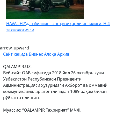
HAVAL H7’дан йилнинг энг қизиқарли янгилиги: Hi4
K
технологияси
arrow_upward
Сайт хақида
Бизнес
Алоқа
Архив
QALAMPIR.UZ.
Веб-сайт ОАВ сифатида 2018 йил 26 октябрь куни
Ўзбекистон Республикаси Президенти
Администрацияси ҳузуридаги Ахборот ва оммавий
коммуникациялар агентлигидан 1089 рақам билан
рўйхатга олинган.
Муассис: “QALAMPIR Таҳририят” МЧЖ.