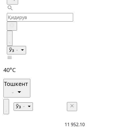
Ўз
40°C
Тошкент
Ўз
11 952.10