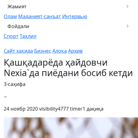
Жамият
Олам
Маданият-санъат
Интервью
Фойдали
Спорт
Таҳлил
Сайт хақида
Бизнес
Алоқа
Архив
Қашқадарёда ҳайдовчи
Nexia`да пиёдани босиб кетди
3-саҳифа
−
24 ноябр 2020
visibility
4777
timer
1 дақиқа