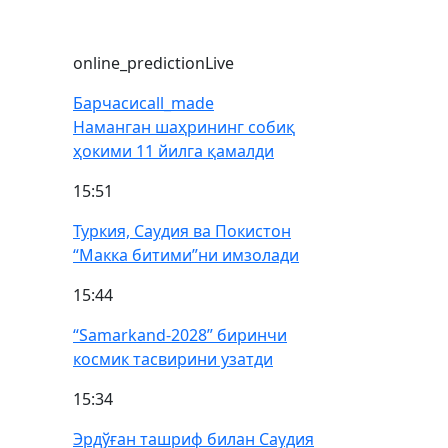
online_prediction
Live
Барчаси
call_made
Наманган шаҳрининг собиқ
ҳокими 11 йилга қамалди
15:51
Туркия, Саудия ва Покистон
“Макка битими”ни имзолади
15:44
“Samarkand-2028” биринчи
космик тасвирини узатди
15:34
Эрдўған ташриф билан Саудия