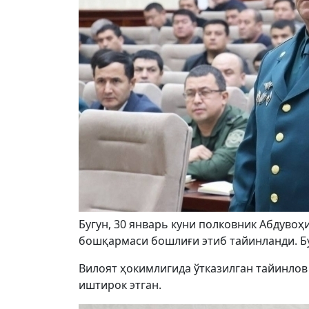
Бугун, 30 январь куни полковник Абдув
бошқармаси бошлиғи этиб тайинланди. Бу
Вилоят ҳокимлигида ўтказилган тайинло
иштирок этган.