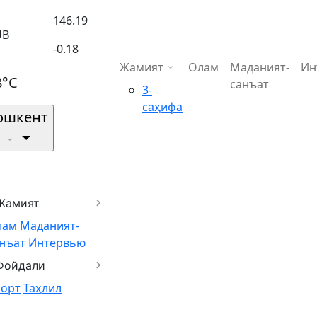
146.19
UB
-0.18
Жамият
Олам
Маданият-
Ин
8°C
санъат
3-
саҳифа
ошкент
Жамият
лам
Маданият-
нъат
Интервью
Фойдали
порт
Таҳлил