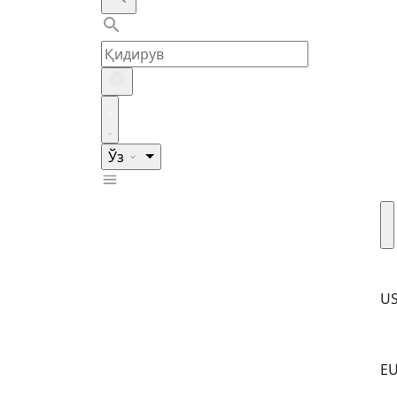
Ўз
U
E