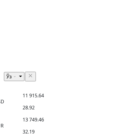
Ўз
11 915.64
SD
28.92
13 749.46
UR
32.19