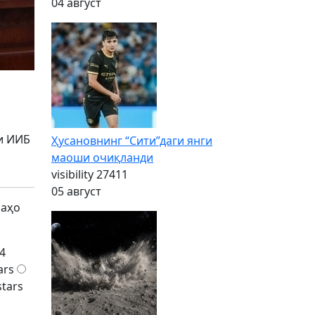
04 август
ти ИИБ
Ҳусановнинг “Сити”даги янги
маоши очиқланди
visibility
27411
05 август
баҳо
4
ars
stars