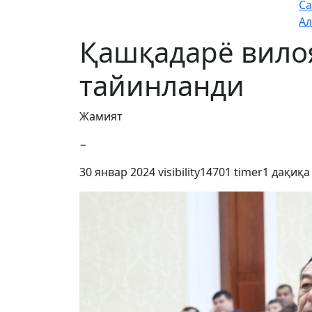
Са
Ал
Қашқадарё вило
тайинланди
Жамият
−
30 январ 2024
visibility
14701
timer
1 дақиқа