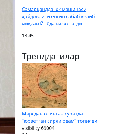
Самарқандда юк машинаси
ҳайдовчиси ёнғин сабаб келиб
чиққан ЙТҲда вафот этди
13:45
Тренддагилар
Марсдан олинган суратда
“юраётган сирли одам” топилди
visibility
69004