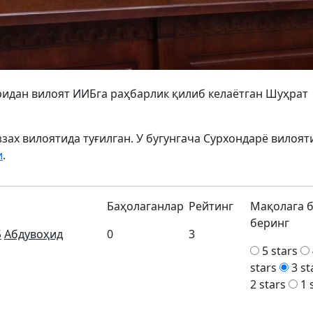
ридан вилоят ИИБга раҳбарлик қилиб келаётган Шуҳрат
зах вилоятида туғилган. У бугунгача Сурхондарё вилоя
и
.
Баҳолаганлар
Рейтинг
Мақолага 
беринг
Б
Абдувоҳид
0
3
5 stars
stars
3 st
2 stars
1 