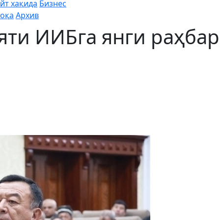
йт хақида
Бизнес
оқа
Архив
яти ИИБга янги раҳбар