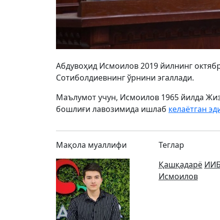
Абдувоҳид Исмоилов 2019 йилнинг октяб
Сотиболдиевнинг ўрнини эгаллади.
Маълумот учун, Исмоилов 1965 йилда Жиз
бошлиғи лавозимида ишлаб
келаётган эд
Мақола муаллифи
Теглар
Қашқадарё
ИИ
Исмоилов