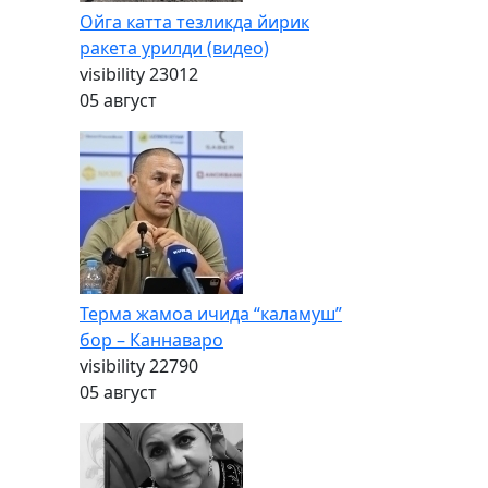
Ойга катта тезликда йирик
ракета урилди (видео)
visibility
23012
05 август
Терма жамоа ичида “каламуш”
бор – Каннаваро
visibility
22790
05 август