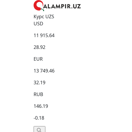
Курс UZS
USD
11 915.64
28.92
EUR
13 749.46
32.19
RUB
146.19
-0.18