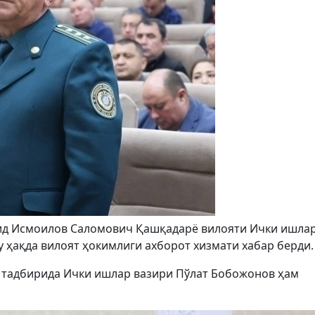
оҳид Исмоилов Саломович Қашқадарё вилояти Ички ишла
 ҳақда вилоят ҳокимлиги ахборот хизмати хабар берди.
в тадбирида Ички ишлар вазири Пўлат Бобожонов ҳам