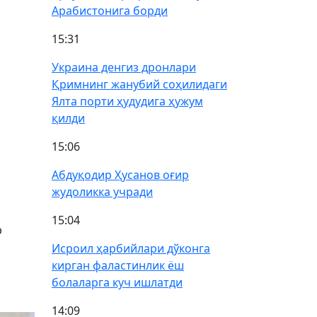
Арабистонига борди
15:31
Украина денгиз дронлари
Қримнинг жанубий соҳилидаги
Ялта порти ҳудудига ҳужум
қилди
15:06
Абдуқодир Ҳусанов оғир
жудоликка учради
15:04
р
Исроил ҳарбийлари дўконга
кирган фаластинлик ёш
болаларга куч ишлатди
14:09