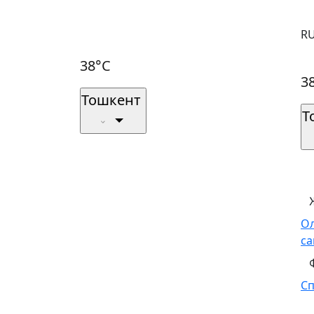
R
38°C
3
Тошкент
Т
О
са
С