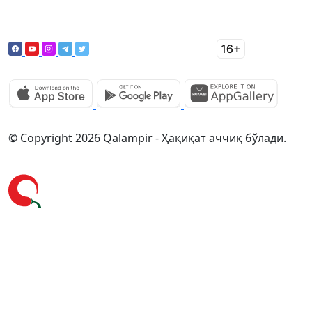
© Copyright 2026 Qalampir - Ҳақиқат аччиқ бўлади.