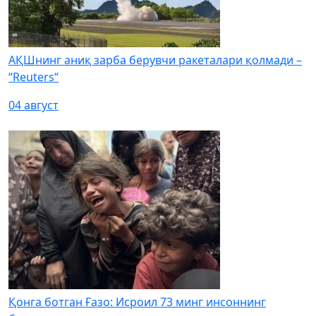
АҚШнинг аниқ зарба берувчи ракеталари қолмади –
“Reuters“
04 август
Қонга ботган Ғазо: Исроил 73 минг инсоннинг