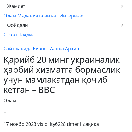
Жамият
Олам
Маданият-санъат
Интервью
Фойдали
Спорт
Таҳлил
Сайт хақида
Бизнес
Алоқа
Архив
Қарийб 20 минг украиналик
ҳарбий хизматга бормаслик
учун мамлакатдан қочиб
кетган – BBC
Олам
−
17 ноябр 2023
visibility
6228
timer
1 дақиқа