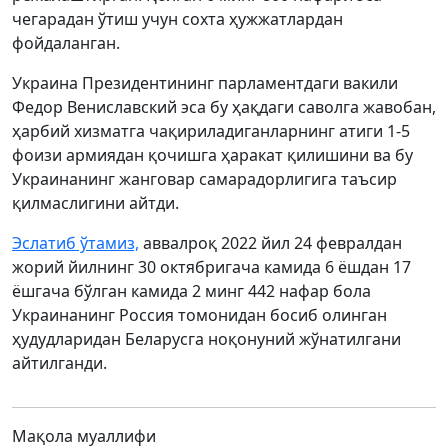
чегарадан ўтиш учун сохта ҳужжатлардан
фойдаланган.
Украина Президентининг парламентдаги вакили
Федор Вениславский эса бу ҳақдаги саволга жавобан,
ҳарбий хизматга чақириладиганларнинг атиги 1-5
фоизи армиядан қочишга ҳаракат қилишини ва бу
Украинанинг жанговар самарадорлигига таъсир
қилмаслигини айтди.
Эслатиб ўтамиз,
аввалроқ 2022 йил 24 февралдан
жорий йилнинг 30 октябригача камида 6 ёшдан 17
ёшгача бўлган камида 2 минг 442 нафар бола
Украинанинг Россия томонидан босиб олинган
ҳудудларидан Беларусга ноқонуний жўнатилгани
айтилганди.
Мақола муаллифи