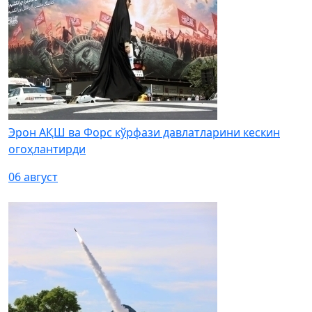
Эрон АҚШ ва Форс кўрфази давлатларини кескин
огоҳлантирди
06 август