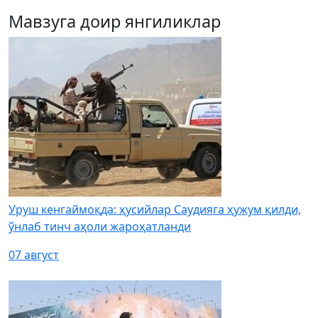
Мавзуга доир янгиликлар
Уруш кенгаймоқда: ҳусийлар Саудияга ҳужум қилди,
ўнлаб тинч аҳоли жароҳатланди
07 август