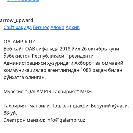
arrow_upward
Сайт хақида
Бизнес
Алоқа
Архив
QALAMPIR.UZ.
Веб-сайт ОАВ сифатида 2018 йил 26 октябрь куни
Ўзбекистон Республикаси Президенти
Администрацияси ҳузуридаги Ахборот ва оммавий
коммуникациялар агентлигидан 1089 рақам билан
рўйхатга олинган.
Муассис: “QALAMPIR Таҳририят” МЧЖ.
Таҳририят манзили: Тошкент шаҳри, Беруний кўчаси,
88-уй.
Электрон манзил: info@qalampir.uz