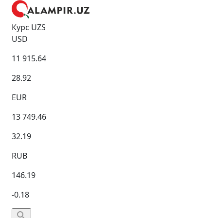
Курс UZS
USD
11 915.64
28.92
EUR
13 749.46
32.19
RUB
146.19
-0.18