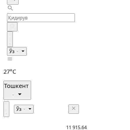
Ўз
27°C
Тошкент
Ўз
11 915.64