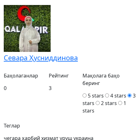
Севара Ҳусниддинова
Баҳолаганлар
Рейтинг
Мақолага баҳо
беринг
0
3
5 stars
4 stars
3
stars
2 stars
1
stars
Теглар
чегара
ҳарбий хизмат
уруш
украина