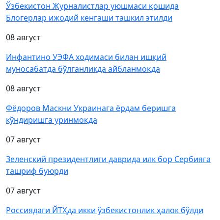
Ўзбекистон Журналистлар уюшмаси қошида
Блогерлар ижодий кенгаши ташкил этилди
08 август
Инфантино УЭФА ходимаси билан ишқий
муносабатда бўлганликда айбланмоқда
08 август
Фёдоров Маскни Украинага ёрдам беришга
кўндиришга уринмоқда
07 август
Зеленский президентлиги даврида илк бор Сербияга
ташриф буюрди
07 август
Россиядаги ЙТҲда икки ўзбекистонлик ҳалок бўлди