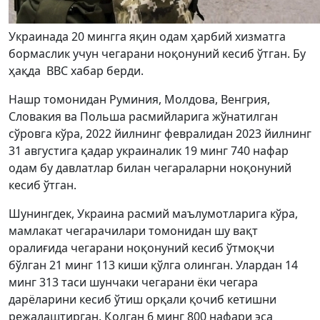
Украинада 20 мингга яқин одам ҳарбий хизматга
бормаслик учун чегарани ноқонуний кесиб ўтган. Бу
ҳақда BBC хабар берди.
Нашр томонидан Руминия, Молдова, Венгрия,
Словакия ва Польша расмийларига жўнатилган
сўровга кўра, 2022 йилнинг февралидан 2023 йилнинг
31 августига қадар украиналик 19 минг 740 нафар
одам бу давлатлар билан чегараларни ноқонуний
кесиб ўтган.
Шунингдек, Украина расмий маълумотларига кўра,
мамлакат чегарачилари томонидан шу вақт
оралиғида чегарани ноқонуний кесиб ўтмоқчи
бўлган 21 минг 113 киши қўлга олинган. Улардан 14
минг 313 таси шунчаки чегарани ёки чегара
дарёларини кесиб ўтиш орқали қочиб кетишни
режалаштирган. Қолган 6 минг 800 нафари эса