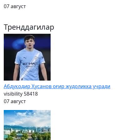
07 август
Тренддагилар
Абдуқодир Ҳусанов оғир жудоликка учради
visibility
58418
07 август