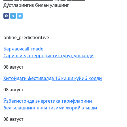
Дўстларингиз билан улашинг
online_prediction
Live
Барчаси
call_made
Сариосиёда террористик гуруҳ ушланди
08 август
Хитойдаги фестивалда 16 киши куйиб қолди
08 август
Ўзбекистонда энергетика тарифларини
белгилашнинг янги тизими жорий этилди
08 август