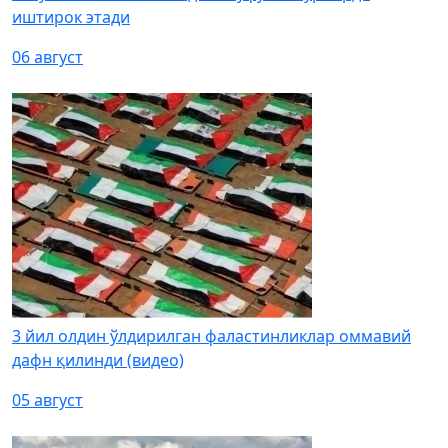
иштирок этади
06 август
3 йил олдин ўлдирилган фаластинликлар оммавий
дафн қилинди (видео)
05 август