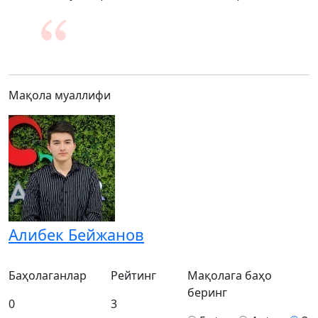
Мақола муаллифи
Алибек Бейжанов
Баҳолаганлар
Рейтинг
Мақолага баҳо
беринг
0
3