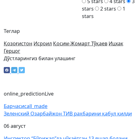
5 stars
4 stars
3
stars
2 stars
1
stars
Теглар
Қозоғистон
Исроил
Қосим-Жомарт Тўқаев
Ицхак
Герцог
Дўстларингиз билан улашинг
online_prediction
Live
Барчаси
call_made
Зеленский Озарбайжон ТИВ раҳбарини қабул қилди
06 август
Инспектор “Бўрижар”да чўкаётган 13 яшар болани