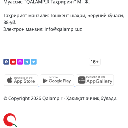
Муассис: “QALAMPIR Таҳририят” МЧЖ.
Таҳририят манзили: Тошкент шаҳри, Беруний кўчаси,
88-уй.
Электрон манзил: info@qalampir.uz
© Copyright 2026 Qalampir - Ҳақиқат аччиқ бўлади.