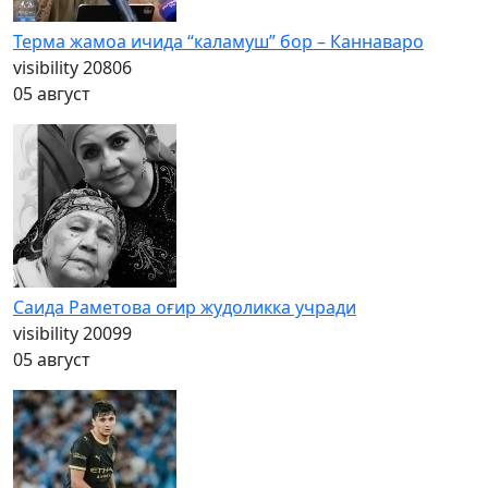
Терма жамоа ичида “каламуш” бор – Каннаваро
visibility
20806
05 август
Саида Раметова оғир жудоликка учради
visibility
20099
05 август