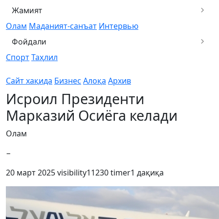
Жамият
Олам
Маданият-санъат
Интервью
Фойдали
Спорт
Таҳлил
Сайт хақида
Бизнес
Алоқа
Архив
Исроил Президенти
Марказий Осиёга келади
Олам
−
20 март 2025
visibility
11230
timer
1 дақиқа