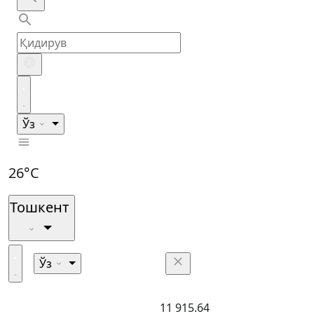
Ўз
26°C
Тошкент
Ўз
11 915.64