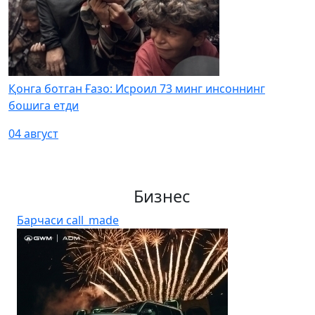
Қонга ботган Ғазо: Исроил 73 минг инсоннинг
бошига етди
04 август
Бизнес
Барчаси
call_made