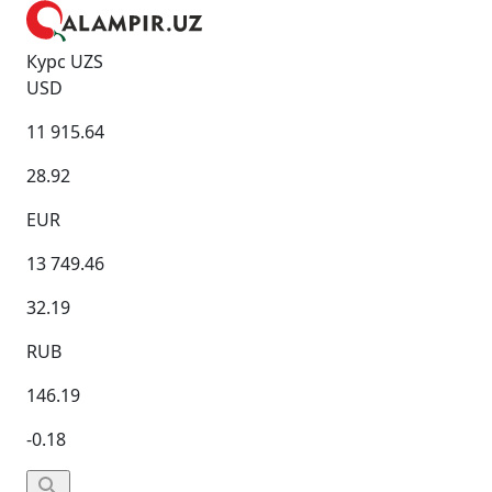
Курс UZS
USD
11 915.64
28.92
EUR
13 749.46
32.19
RUB
146.19
-0.18