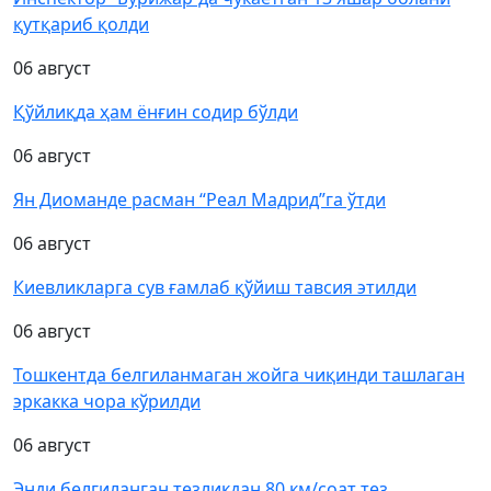
қутқариб қолди
06 август
Қўйлиқда ҳам ёнғин содир бўлди
06 август
Ян Диоманде расман “Реал Мадрид”га ўтди
06 август
Киевликларга сув ғамлаб қўйиш тавсия этилди
06 август
Тошкентда белгиланмаган жойга чиқинди ташлаган
эркакка чора кўрилди
06 август
Энди белгиланган тезликдан 80 км/соат тез