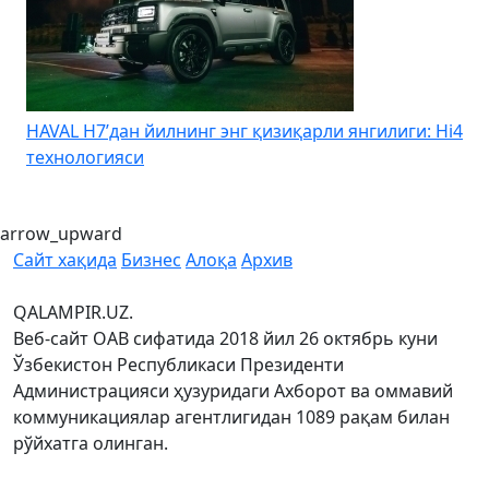
HAVAL H7’дан йилнинг энг қизиқарли янгилиги: Hi4
K
технологияси
arrow_upward
Сайт хақида
Бизнес
Алоқа
Архив
QALAMPIR.UZ.
Веб-сайт ОАВ сифатида 2018 йил 26 октябрь куни
Ўзбекистон Республикаси Президенти
Администрацияси ҳузуридаги Ахборот ва оммавий
коммуникациялар агентлигидан 1089 рақам билан
рўйхатга олинган.