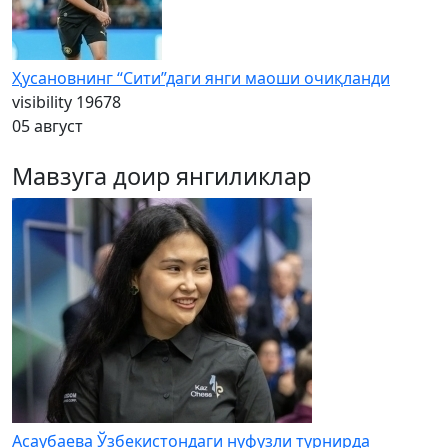
Ҳусановнинг “Сити”даги янги маоши очиқланди
visibility
19678
05 август
Мавзуга доир янгиликлар
Асаубаева Ўзбекистондаги нуфузли турнирда