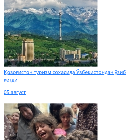
Қозоғистон туризм соҳасида Ўзбекистондан ўзиб
кетди
05 август