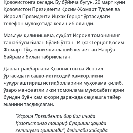
Қозоғистонга келади. Бу бўйича бугун, 20 март куни
Қозоғистон Президенти Қосим-Жомарт Тўқаев ва
Исроил Президенти Ицхак Герцог ўртасидаги
телефон мулоқотида келишиб олинди.
Маълум қилинишича, суҳбат Исроил томонининг
ташаббуси билан бўлиб ўтган. Ицхак Герцог Қосим-
Жомарт Тўқаевни яқинлашиб келаётган Наврўз
байрами билан табриклаган.
Давлат раҳбарлари Қозоғистон ва Исроил
ўртасидаги савдо-иқтисодий ҳамкорликни
чуқурлаштириш истиқболларини муҳокама қилиб,
ўзаро манфаатли икки томонлама муносабатларни
бундан буён ҳам юқори даражада сақлашга тайёр
эканини тасдиқлаган.
“Исроил Президенти бир йил ичида
Қозоғистонга ташриф буюриши ҳақида
келишувга эришилди”, дейилади хабарда.