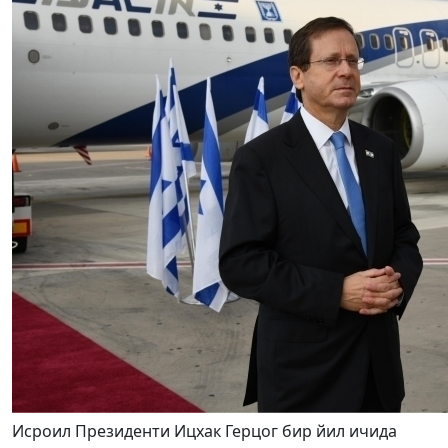
Исроил Президенти Ицхак Герцог бир йил ичида