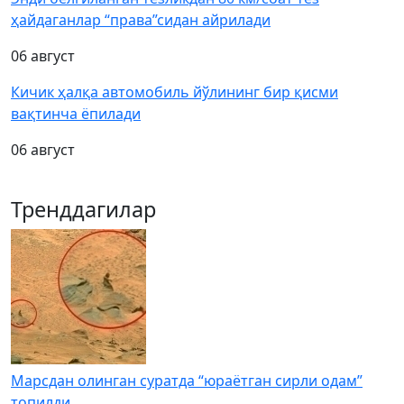
ҳайдаганлар “права”сидан айрилади
06 август
Кичик ҳалқа автомобиль йўлининг бир қисми
вақтинча ёпилади
06 август
Тренддагилар
Марсдан олинган суратда “юраётган сирли одам”
топилди