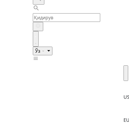
Ўз
U
E