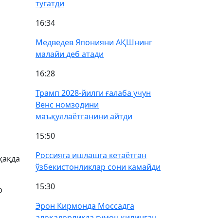
тугатди
16:34
Медведев Японияни АҚШнинг
малайи деб атади
16:28
Трамп 2028-йилги ғалаба учун
Венс номзодини
маъқуллаётганини айтди
15:50
Россияга ишлашга кетаётган
ҳақда
ўзбекистонликлар сони камайди
15:30
р
Эрон Кирмонда Моссадга
алоқадорликда гумон қилинган