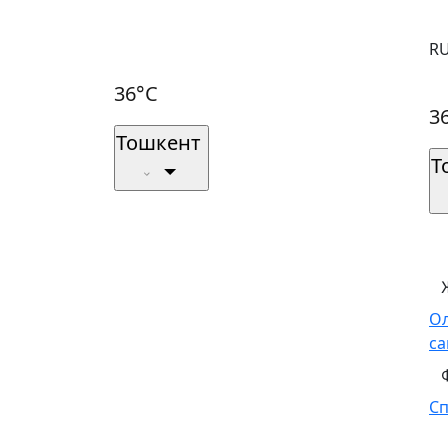
R
36°C
3
Тошкент
Т
О
са
С