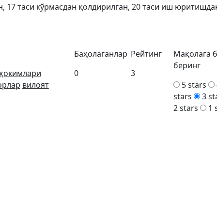
н, 17 таси кўрмасдан қолдирилган, 20 таси иш юритишда
Баҳолаганлар
Рейтинг
Мақолага 
беринг
 ҳокимлари
0
3
орлар
вилоят
5 stars
stars
3 st
2 stars
1 