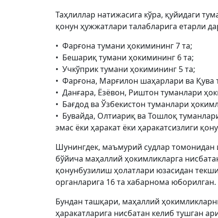
Таҳлиллар натижасига кўра, қуйидаги ту
қонун ҳужжатлари талабларига етарли да
• Фарғона тумани ҳокимининг 7 та;
• Бешариқ тумани ҳокимининг 6 та;
• Учкўприк тумани ҳокимининг 5 та;
• Фарғона, Марғилон шаҳарлари ва Қува 
• Данғара, Ёзёвон, Риштон туманлари ҳок
• Бағдод ва Ўзбекистон туманлари ҳокимл
• Бувайда, Олтиариқ ва Тошлоқ туманлар
эмас ёки ҳаракат ёки ҳаракатсизлиги қон
Шунингдек, маъмурий судлар томонидан
бўйича маҳаллий ҳокимликларга нисбатан
қонунбузилиш ҳолатлари юзасидан текши
органларига 16 та хабарнома юборилган.
Бундан ташқари, маҳаллий ҳокимликларн
ҳаракатларига нисбатан келиб тушган ари