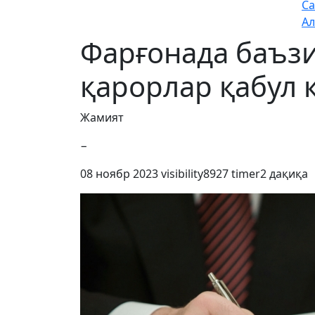
Са
Ал
Фарғонада баъз
қарорлар қабул 
Жамият
−
08 ноябр 2023
visibility
8927
timer
2 дақиқа