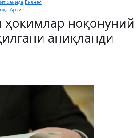
йт хақида
Бизнес
оқа
Архив
и ҳокимлар ноқонуний
қилгани аниқланди