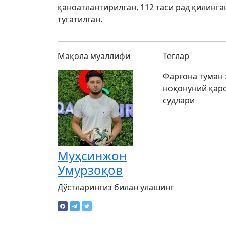
қаноатлантирилган, 112 таси рад қилинга
тугатилган.
Мақола муаллифи
Теглар
Фарғона
туман
ноқонуний қар
судлари
Муҳсинжон
Умурзоқов
Дўстларингиз билан улашинг