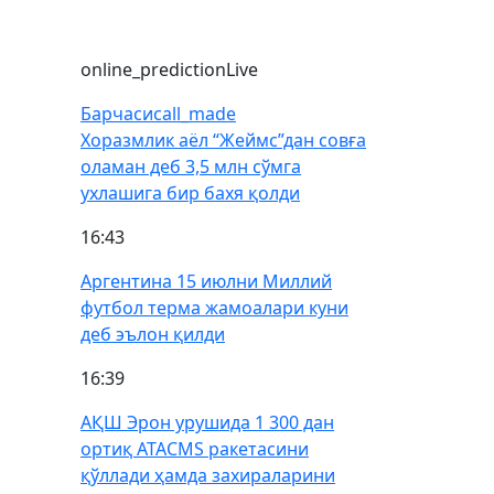
online_prediction
Live
Барчаси
call_made
Хоразмлик аёл “Жеймс”дан совға
оламан деб 3,5 млн сўмга
ухлашига бир бахя қолди
16:43
Аргентина 15 июлни Миллий
футбол терма жамоалари куни
деб эълон қилди
16:39
АҚШ Эрон урушида 1 300 дан
ортиқ ATACMS ракетасини
қўллади ҳамда захираларини