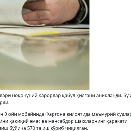
ари ноқонуний қарорлар қабул қилгани аниқланди. Бу 
рди.
н 9 ойи мобайнида Фарғона вилоятида маъмурий судла
ни ҳақиқий эмас ва мансабдор шахсларнинг ҳаракати
пиш бўйича 570 та иш кўриб чиқилган.