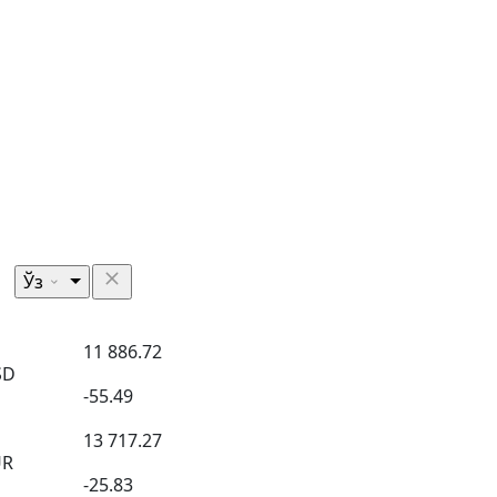
Ўз
11 886.72
SD
-55.49
13 717.27
UR
-25.83