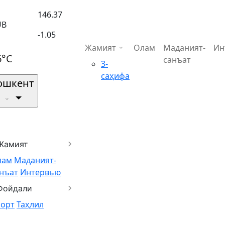
146.37
UB
-1.05
Жамият
Олам
Маданият-
Ин
6°C
санъат
3-
саҳифа
ошкент
Жамият
лам
Маданият-
нъат
Интервью
Фойдали
порт
Таҳлил