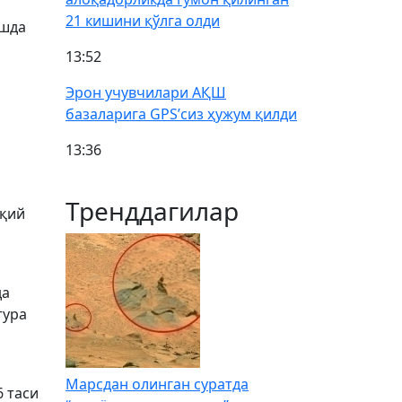
21 кишини қўлга олди
ишда
13:52
Эрон учувчилари АҚШ
базаларига GPS’сиз ҳужум қилди
13:36
Тренддагилар
иқий
да
тура
Марсдан олинган суратда
6 таси