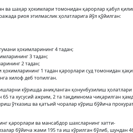
ман ва шаҳар ҳокимлари томонидан қарорлар қабул қил
ражада риоя этилмаслик ҳолатларига йўл қўйилган:
тумани ҳокимларининг 4 тадан;
имларининг 3 тадан;
арининг 2 тадан;
и ҳокимларининг 1 тадан қарорлари суд томонидан ҳақ
унга хилоф деб топилган.
 ишларни кўришда аниқланган қонунбузилиш ҳолатлари
 65 та хусусий ажрим, 2 та тақдимнома чиқарилган ҳам
риш ўтказиш ва қатъий чоралар кўриш бўйича прокура
инг қарорлари ва мансабдор шахсларнинг хатти-
залар бўйича жами 195 та иш кўрилган бўлиб, шундан 4