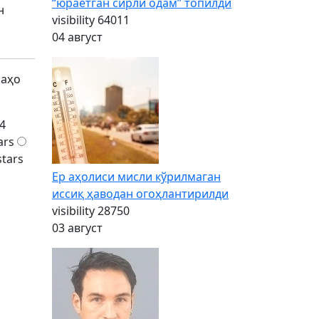
“юраётган сирли одам” топилди
н
visibility
64011
04 август
баҳо
4
ars
stars
Ер аҳолиси мисли кўрилмаган
иссиқ ҳаводан огоҳлантирилди
visibility
28750
03 август