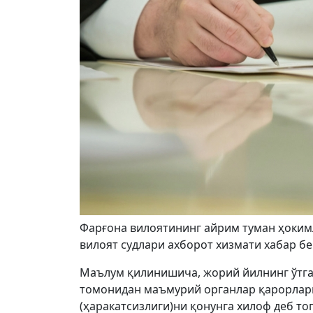
Фарғона вилоятининг айрим туман ҳокимл
вилоят судлари ахборот хизмати хабар бе
Маълум қилинишича, жорий йилнинг ўтга
томонидан маъмурий органлар қарорлари
(ҳаракатсизлиги)ни қонунга хилоф деб то