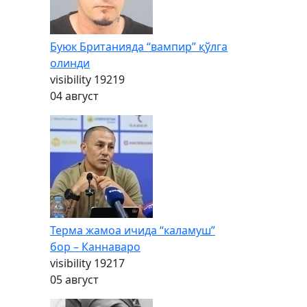
Буюк Британияда “вампир” қўлга
олинди
visibility
19219
04 август
Терма жамоа ичида “каламуш”
бор – Каннаваро
visibility
19217
05 август