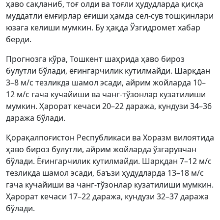
ҳаво сақланиб, тоғ олди ва тоғли ҳудудларда қисқа
муддатли ёмғирлар ёғиши ҳамда сел-сув тошқинлари
юзага келиши мумкин. Бу ҳақда Ўзгидромет хабар
берди.
Прогнозга кўра, Тошкент шаҳрида ҳаво бироз
булутли бўлади, ёғингарчилик кутилмайди. Шарқдан
3–8 м/с тезликда шамол эсади, айрим жойларда 10–
12 м/с гача кучайиши ва чанг-тўзонлар кузатилиши
мумкин. Ҳарорат кечаси 20–22 даража, кундузи 34–36
даража бўлади.
Қорақалпоғистон Республикаси ва Хоразм вилоятида
ҳаво бироз булутли, айрим жойларда ўзгарувчан
бўлади. Ёғингарчилик кутилмайди. Шарқдан 7–12 м/с
тезликда шамол эсади, баъзи ҳудудларда 13–18 м/с
гача кучайиши ва чанг-тўзонлар кузатилиши мумкин.
Ҳарорат кечаси 17–22 даража, кундузи 32–37 даража
бўлади.