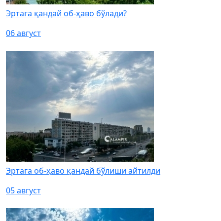
Эртага қандай об-ҳаво бўлади?
06 август
Эртага об-ҳаво қандай бўлиши айтилди
05 август