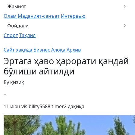
Жамият
Олам
Маданият-санъат
Интервью
Фойдали
Спорт
Таҳлил
Сайт хақида
Бизнес
Алоқа
Архив
Эртага ҳаво ҳарорати қандай
бўлиши айтилди
Бу қизиқ
−
11 июн
visibility
5588
timer
2 дақиқа