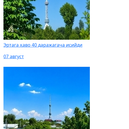
Эртага ҳаво 40 даражагача исийди
07 август