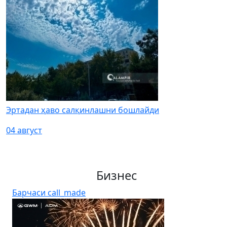
Эртадан ҳаво салқинлашни бошлайди
04 август
Бизнес
Барчаси
call_made