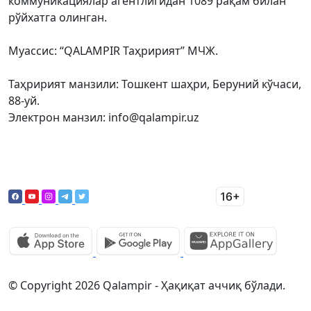
коммуникациялар агентлигидан 1089 рақам билан
рўйхатга олинган.
Муассис: “QALAMPIR Таҳририят” МЧЖ.
Таҳририят манзили: Тошкент шаҳри, Беруний кўчаси,
88-уй.
Электрон манзил: info@qalampir.uz
© Copyright 2026 Qalampir - Ҳақиқат аччиқ бўлади.