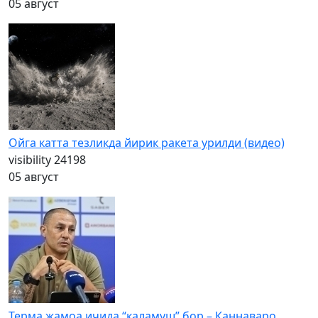
05 август
Ойга катта тезликда йирик ракета урилди (видео)
visibility
24198
05 август
Терма жамоа ичида “каламуш” бор – Каннаваро