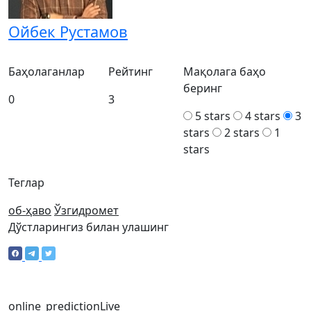
Ойбек Рустамов
Баҳолаганлар
Рейтинг
Мақолага баҳо
беринг
0
3
5 stars
4 stars
3
stars
2 stars
1
stars
Теглар
об-ҳаво
Ўзгидромет
Дўстларингиз билан улашинг
online_prediction
Live