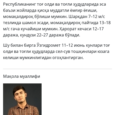
Республиканинг тоғ олди ва тоғли ҳудудларида эса
баъзи жойларда қисқа муддатли ёмғир ёғиши,
момақалдироқ бўлиши мумкин. Шарқдан 7–12 м/с
тезликда шамол эсади, момақалдироқ пайтида 13–18
м/с гача кучайиши мумкин. Ҳарорат кечаси 12–17
даража, кундузи 22–27 даража бўлади.
Шу билан бирга Ўзгидромет 11–12 июнь кунлари тоғ
олди ва тоғли ҳудудларда сел-сув тошқинлари юзага
келиши мумкинлигидан огоҳлантирган.
Мақола муаллифи