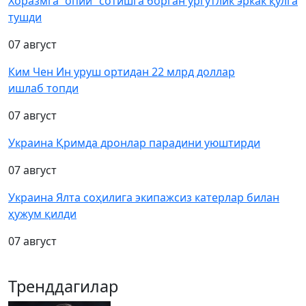
Хоразмга “опий” сотишга борган ургутлик эркак қўлга
тушди
07 август
Ким Чен Ин уруш ортидан 22 млрд доллар
ишлаб топди
07 август
Украина Қримда дронлар парадини уюштирди
07 август
Украина Ялта соҳилига экипажсиз катерлар билан
ҳужум қилди
07 август
Тренддагилар