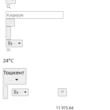
Ўз
24°C
Тошкент
Ўз
11 915.64