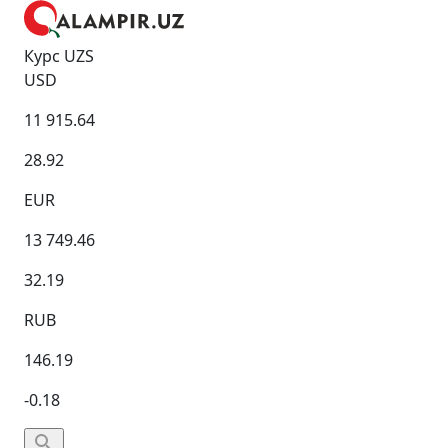
Курс UZS
USD
11 915.64
28.92
EUR
13 749.46
32.19
RUB
146.19
-0.18