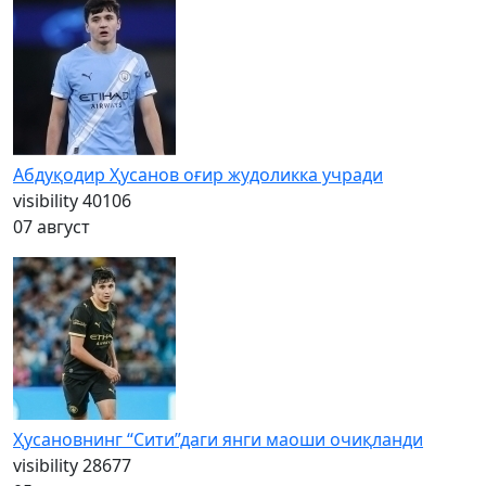
Абдуқодир Ҳусанов оғир жудоликка учради
visibility
40106
07 август
Ҳусановнинг “Сити”даги янги маоши очиқланди
visibility
28677