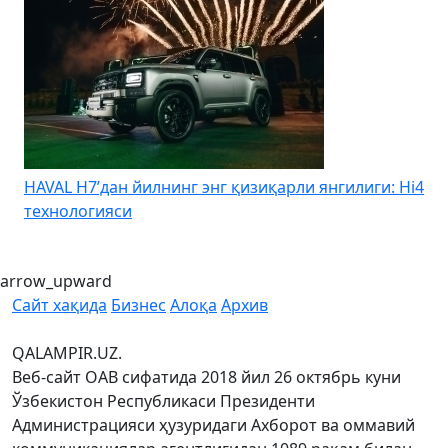
HAVAL H7’дан йилнинг энг қизиқарли янгилиги: Hi4
K
технологияси
arrow_upward
Сайт хақида
Бизнес
Алоқа
Архив
QALAMPIR.UZ.
Веб-сайт ОАВ сифатида 2018 йил 26 октябрь куни
Ўзбекистон Республикаси Президенти
Администрацияси ҳузуридаги Ахборот ва оммавий