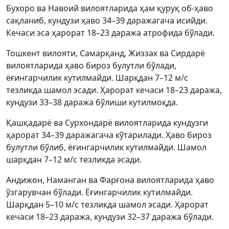
Бухоро ва Навоий вилоятларида ҳам қуруқ об-ҳаво
сақланиб, кундузи ҳаво 34–39 даражагача исийди.
Кечаси эса ҳарорат 18–23 даража атрофида бўлади.
Тошкент вилояти, Самарқанд, Жиззах ва Сирдарё
вилоятларида ҳаво бироз булутли бўлади,
ёғингарчилик кутилмайди. Шарқдан 7–12 м/с
тезликда шамол эсади. Ҳарорат кечаси 18–23 даража,
кундузи 33–38 даража бўлиши кутилмоқда.
Қашқадарё ва Сурхондарё вилоятларида кундузги
ҳарорат 34–39 даражагача кўтарилади. Ҳаво бироз
булутли бўлиб, ёғингарчилик кутилмайди. Шамол
шарқдан 7–12 м/с тезликда эсади.
Андижон, Наманган ва Фарғона вилоятларида ҳаво
ўзгарувчан бўлади. Ёғингарчилик кутилмайди.
Шарқдан 5–10 м/с тезликда шамол эсади. Ҳарорат
кечаси 18–23 даража, кундузи 32–37 даража бўлади.