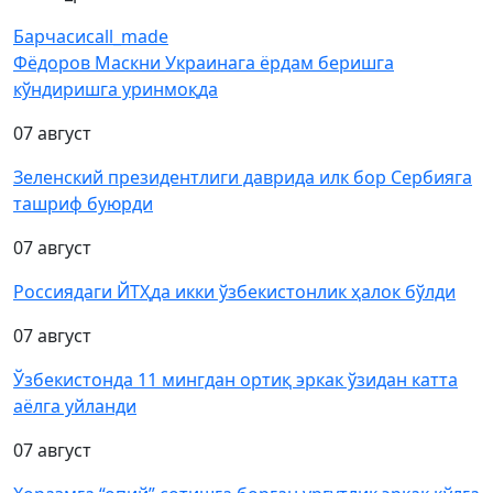
Барчаси
call_made
Фёдоров Маскни Украинага ёрдам беришга
кўндиришга уринмоқда
07 август
Зеленский президентлиги даврида илк бор Сербияга
ташриф буюрди
07 август
Россиядаги ЙТҲда икки ўзбекистонлик ҳалок бўлди
07 август
Ўзбекистонда 11 мингдан ортиқ эркак ўзидан катта
аёлга уйланди
07 август