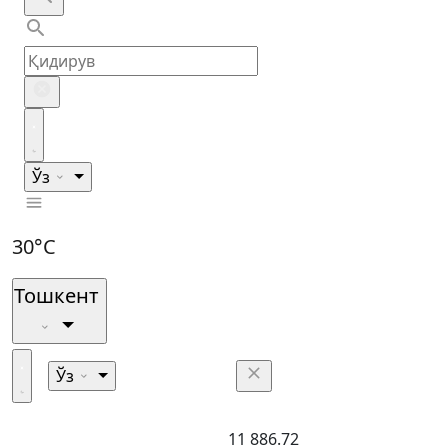
Ўз
30°C
Тошкент
Ўз
11 886.72