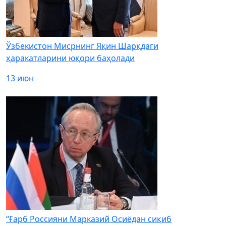
Ўзбекистон Мисрнинг Яқин Шарқдаги
ҳаракатларини юқори баҳолади
13 июн
“Ғарб Россияни Марказий Осиёдан сиқиб