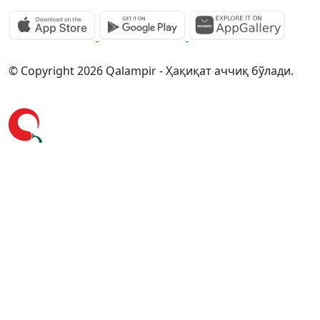
© Copyright 2026 Qalampir - Ҳақиқат аччиқ бўлади.