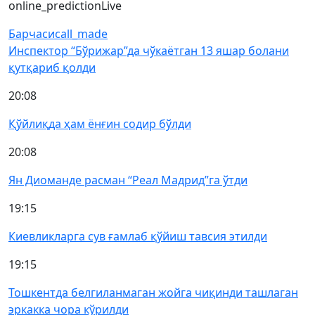
online_prediction
Live
Барчаси
call_made
Инспектор “Бўрижар”да чўкаётган 13 яшар болани
қутқариб қолди
20:08
Қўйлиқда ҳам ёнғин содир бўлди
20:08
Ян Диоманде расман “Реал Мадрид”га ўтди
19:15
Киевликларга сув ғамлаб қўйиш тавсия этилди
19:15
Тошкентда белгиланмаган жойга чиқинди ташлаган
эркакка чора кўрилди