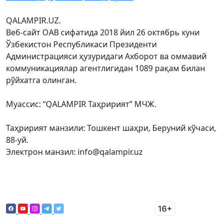
QALAMPIR.UZ.
Веб-сайт ОАВ сифатида 2018 йил 26 октябрь куни
Ўзбекистон Республикаси Президенти
Администрацияси ҳузуридаги Ахборот ва оммавий
коммуникациялар агентлигидан 1089 рақам билан
рўйхатга олинган.
Муассис: “QALAMPIR Таҳририят” МЧЖ.
Таҳририят манзили: Тошкент шаҳри, Беруний кўчаси,
88-уй.
Электрон манзил: info@qalampir.uz