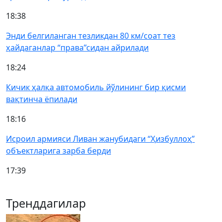
18:38
Энди белгиланган тезликдан 80 км/соат тез
ҳайдаганлар “права”сидан айрилади
18:24
Кичик ҳалқа автомобиль йўлининг бир қисми
вақтинча ёпилади
18:16
Исроил армияси Ливан жанубидаги “Ҳизбуллоҳ”
объектларига зарба берди
17:39
Тренддагилар