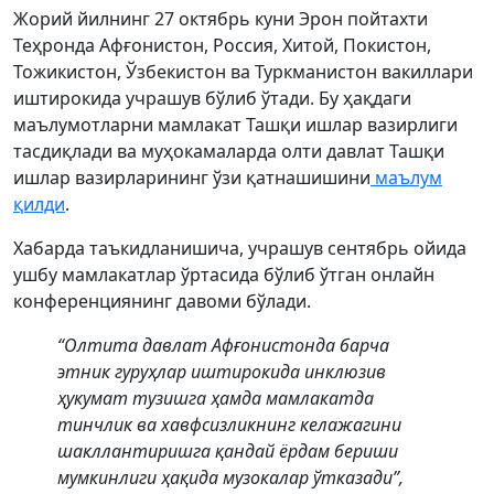
Жорий йилнинг 27 октябрь куни Эрон пойтахти
Теҳронда Афғонистон, Россия, Хитой, Покистон,
Тожикистон, Ўзбекистон ва Туркманистон вакиллари
иштирокида учрашув бўлиб ўтади. Бу ҳақдаги
маълумотларни мамлакат Ташқи ишлар вазирлиги
тасдиқлади ва муҳокамаларда олти давлат Ташқи
ишлар вазирларининг ўзи қатнашишини
маълум
қилди
.
Хабарда таъкидланишича, учрашув сентябрь ойида
ушбу мамлакатлар ўртасида бўлиб ўтган онлайн
конференциянинг давоми бўлади.
“Олтита давлат Афғонистонда барча
этник гуруҳлар иштирокида инклюзив
ҳукумат тузишга ҳамда мамлакатда
тинчлик ва хавфсизликнинг келажагини
шакллантиришга қандай ёрдам бериши
мумкинлиги ҳақида музокалар ўтказади”,