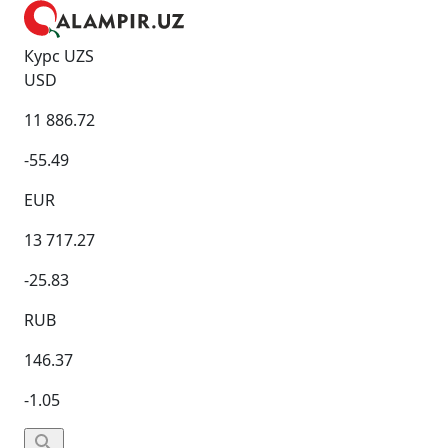
Курс UZS
USD
11 886.72
-55.49
EUR
13 717.27
-25.83
RUB
146.37
-1.05