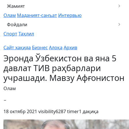
Жамият
Олам
Маданият-санъат
Интервью
Фойдали
Спорт
Таҳлил
Сайт хақида
Бизнес
Алоқа
Архив
Эронда Ўзбекистон ва яна 5
давлат ТИВ раҳбарлари
учрашади. Мавзу Афғонистон
Олам
−
18 октябр 2021
visibility
6287
timer
1 дақиқа