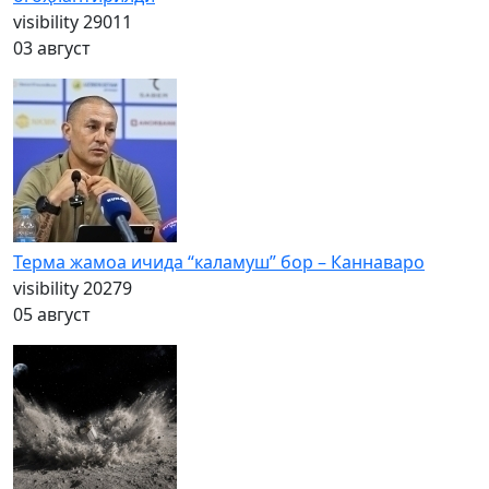
visibility
29011
03 август
Терма жамоа ичида “каламуш” бор – Каннаваро
visibility
20279
05 август