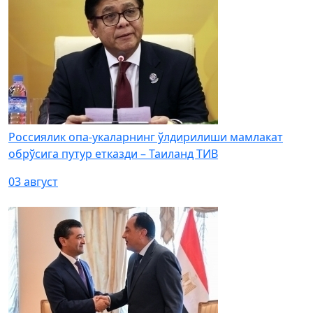
Россиялик опа-укаларнинг ўлдирилиши мамлакат
обрўсига путур етказди – Таиланд ТИВ
03 август