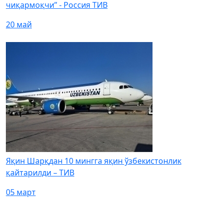
чиқармоқчи” - Россия ТИВ
20 май
Яқин Шарқдан 10 мингга яқин ўзбекистонлик
қайтарилди – ТИВ
05 март