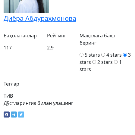
Диёра Абдураҳмoнова
Баҳолаганлар
Рейтинг
Мақолага баҳо
беринг
117
2.9
5 stars
4 stars
3
stars
2 stars
1
stars
Теглар
ТИВ
Дўстларингиз билан улашинг