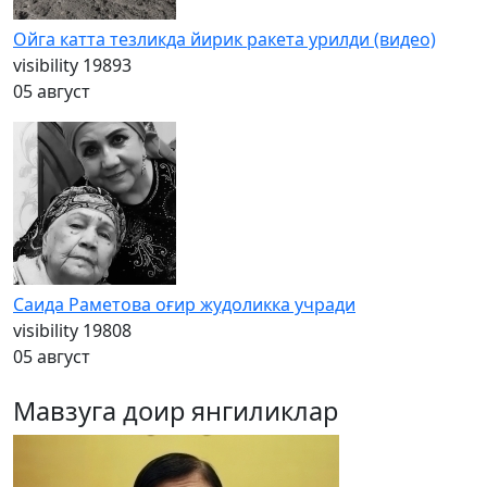
Ойга катта тезликда йирик ракета урилди (видео)
visibility
19893
05 август
Саида Раметова оғир жудоликка учради
visibility
19808
05 август
Мавзуга доир янгиликлар