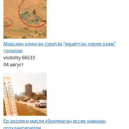
Марсдан олинган суратда “юраётган сирли одам”
топилди
visibility
66533
04 август
Ер аҳолиси мисли кўрилмаган иссиқ ҳаводан
огоҳлантирилди