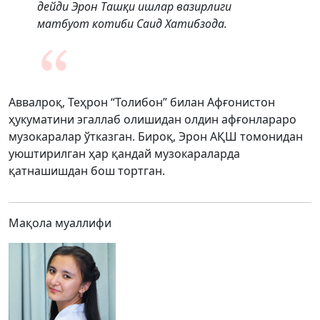
дейди Эрон Ташқи ишлар вазирлиги
матбуот котиби Саид Хатибзода.
Аввалроқ, Теҳрон “Толибон” билан Афғонистон
ҳукуматини эгаллаб олишидан олдин афғонлараро
музокаралар ўтказган. Бироқ, Эрон АҚШ томонидан
уюштирилган ҳар қандай музокараларда
қатнашишдан бош тортган.
Мақола муаллифи