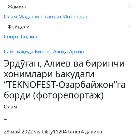
Жамият
Олам
Маданият-санъат
Интервью
Фойдали
Спорт
Таҳлил
Сайт хақида
Бизнес
Алоқа
Архив
Эрдўған, Алиев ва биринчи
хонимлари Бакудаги
“TEKNOFEST-Озарбайжон”га
борди (фоторепортаж)
Олам
−
28 май 2022
visibility
11204
timer
4 дақиқа