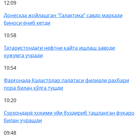
12:09
Донескда жойлашган “Галактика” савдо маркази
биноси ёниб кетди
10:58
Татаристондаги нефтни қайта ишлаш заводи
ҳужумга учради
10:54
Фарғонада Кадастрлар палатаси филиали раҳбари
пора билан қўлга тушди
10:20
Сурхондарё ҳокими уйи буздириб ташланган фуқаро
билан учрашди
09:48