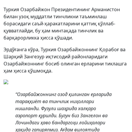
Туркия Озарбайжон Президентининг Арманистон
билан узоқ муддатли тинчликни таъминлаш
борасидаги саъй-ҳаракатларини қаттиқ қўллаб-
қувватлайди, бу ҳам минтақада тинчлик ва
барқарорликка ҳисса қўшади.
Эрдўғанга кўра, Туркия Озарбайжоннинг Қорабоғ ва
Шарқий Зангезур иқтисодий районларидаги
Озарбайжоннинг босиб олинган ерларини тиклашга
ҳам ҳисса қўшмоқда.
“Озарбайжоннинг озод қилинган ерларида
тараққиёт ва тинчлик ниҳоллари
нишланди. Фузули шаҳрида халқаро
аэропорт қурилди. Бугун биз Зангелон ва
Лочиндаги ҳаво бандаргоҳи лойиҳалари
ҳақида гапиряпмиз. Ағдам вилоятида