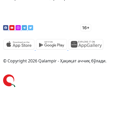
© Copyright 2026 Qalampir - Ҳақиқат аччиқ бўлади.