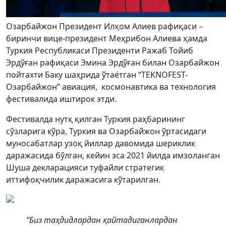
Озарбайжон Президент Илҳом Алиев рафиқаси –
биринчи вице-президент Меҳрибон Алиева ҳамда
Туркия Республикаси Президенти Ражаб Тойиб
Эрдўған рафиқаси Эмина Эрдўған билан Озарбайжон
пойтахти Баку шаҳрида ўтаётган “TEKNOFEST-
Озарбайжон” авиация, космонавтика ва технология
фестивалида иштирок этди.
Фестивалда нутқ қилган Туркия раҳбарининг
сўзларига кўра, Туркия ва Озарбайжон ўртасидаги
муносабатлар узоқ йиллар давомида шериклик
даражасида бўлган, кейин эса 2021 йилда имзоланган
Шуша декларацияси туфайли стратегик
иттифоқчилик даражасига кўтарилган.
“Биз таҳдидлардан қайтадиганлардан