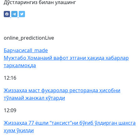
Дўстларингиз билан улашинг
online_prediction
Live
Барчаси
call_made
Мужтабо Хоманаий вафот этгани ҳақида хабарлар
тарқалмоқда
12:16
Жиззахда маст фуқаролар ресторанда ҳисобни
тўламай жанжал кўтарди
12:09
Жиззахда 77 ёшли “таксист”ни бўғиб ўлдирган шахсга
ҳукм ўқилди