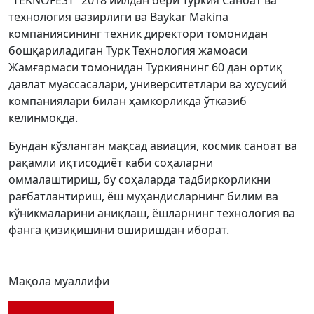
“TEKNOFEST” 2018 йилдан бери Туркия Саноат ва
технология вазирлиги ва Baykar Makina
компаниясининг техник директори томонидан
бошқариладиган Турк Технология жамоаси
Жамғармаси томонидан Туркиянинг 60 дан ортиқ
давлат муассасалари, университетлари ва хусусий
компаниялари билан ҳамкорликда ўтказиб
келинмоқда.
Бундан кўзланган мақсад авиация, космик саноат ва
рақамли иқтисодиёт каби соҳаларни
оммалаштириш, бу соҳаларда тадбиркорликни
рағбатлантириш, ёш муҳандисларнинг билим ва
кўникмаларини аниқлаш, ёшларнинг технология ва
фанга қизиқишини оширишдан иборат.
Мақола муаллифи