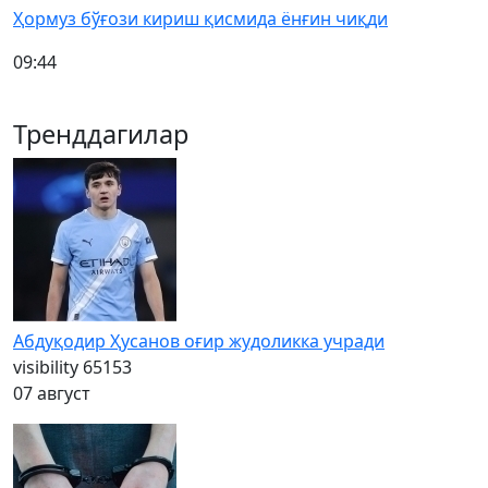
Ҳормуз бўғози кириш қисмида ёнғин чиқди
09:44
Тренддагилар
Абдуқодир Ҳусанов оғир жудоликка учради
visibility
65153
07 август