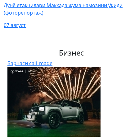
Дунё етакчилари Маккада жума намозини ўқиди
(фоторепортаж)
07 август
Бизнес
Барчаси
call_made