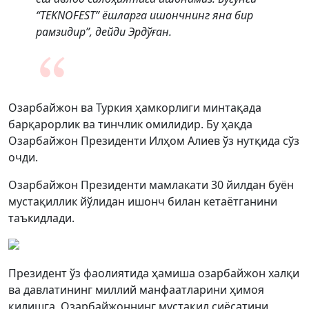
“TEKNOFEST” ёшларга ишончнинг яна бир
рамзидир”, дейди Эрдўған.
Озарбайжон ва Туркия ҳамкорлиги минтақада
барқарорлик ва тинчлик омилидир. Бу ҳақда
Озарбайжон Президенти Илҳом Алиев ўз нутқида сўз
очди.
Озарбайжон Президенти мамлакати 30 йилдан буён
мустақиллик йўлидан ишонч билан кетаётганини
таъкидлади.
Президент ўз фаолиятида ҳамиша озарбайжон халқи
ва давлатининг миллий манфаатларини ҳимоя
қилишга, Озарбайжоннинг мустақил сиёсатини