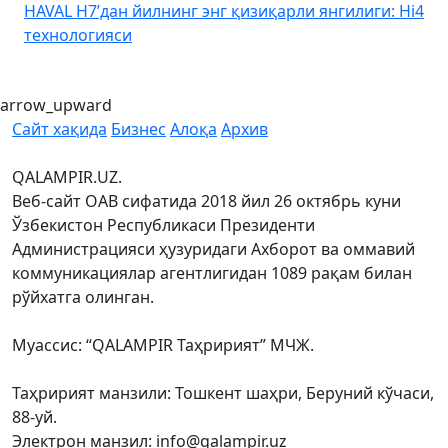
HAVAL H7’дан йилнинг энг қизиқарли янгилиги: Hi4
K
технологияси
arrow_upward
Сайт хақида
Бизнес
Алоқа
Архив
QALAMPIR.UZ.
Веб-сайт ОАВ сифатида 2018 йил 26 октябрь куни
Ўзбекистон Республикаси Президенти
Администрацияси ҳузуридаги Ахборот ва оммавий
коммуникациялар агентлигидан 1089 рақам билан
рўйхатга олинган.
Муассис: “QALAMPIR Таҳририят” МЧЖ.
Таҳририят манзили: Тошкент шаҳри, Беруний кўчаси,
88-уй.
Электрон манзил: info@qalampir.uz