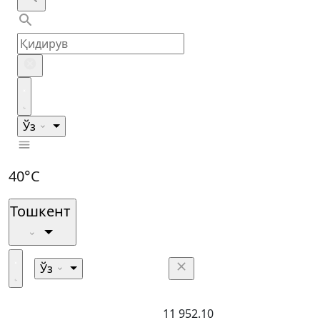
Ўз
40°C
Тошкент
Ўз
11 952.10