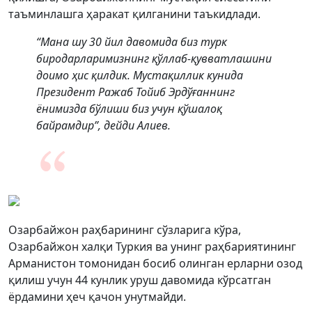
таъминлашга ҳаракат қилганини таъкидлади.
“Мана шу 30 йил давомида биз турк
биродарларимизнинг қўллаб-қувватлашини
доимо ҳис қилдик. Мустақиллик кунида
Президент Ражаб Тойиб Эрдўғаннинг
ёнимизда бўлиши биз учун қўшалоқ
байрамдир”, дейди Алиев.
Озарбайжон раҳбарининг сўзларига кўра,
Озарбайжон халқи Туркия ва унинг раҳбариятининг
Арманистон томонидан босиб олинган ерларни озод
қилиш учун 44 кунлик уруш давомида кўрсатган
ёрдамини ҳеч қачон унутмайди.