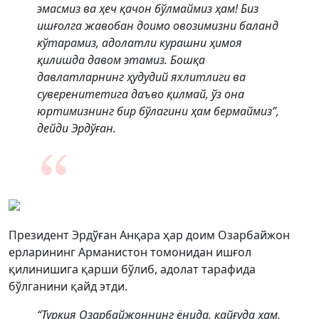
эмасмиз ва ҳеч қачон бўлмаймиз ҳам! Биз
ишғолга жавобан доимо овозимизни баланд
кўтарамиз, адолатли курашни ҳимоя
қилишда давом этамиз. Бошқа
давлатларнинг ҳудудий яхлитлиги ва
суверенитетига даъво қилмай, ўз она
юртимизнинг бир бўлагини ҳам бермаймиз”,
дейди Эрдўған.
Президент Эрдўған Анқара ҳар доим Озарбайжон
ерларининг Арманистон томонидан ишғол
қилинишига қарши бўлиб, адолат тарафида
бўлганини қайд этди.
“Туркия Озарбайжоннинг ёнида, қайғуда ҳам,