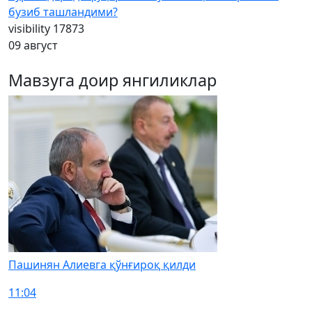
бузиб ташландими?
visibility
17873
09 август
Мавзуга доир янгиликлар
Пашинян Алиевга қўнғироқ қилди
11:04