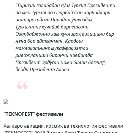
“Тарихий ғалабадан сўнг Туркия Президенти
ва мен Туркия ва Озарбайжон ҳарбийлари
иштирокидаги Парадни ўтказдик.
Туркиянинг кучайиб бораётгани
Озарбайжонни ҳам кучлироқ қилишини бир
неча бор айтганман. Қардош
мамлакатнинг муваффақиятли
ривожланиши биринчи навбатда
Президент Эрдўған номи билан боғлиқ”,
дейди Президент Алиев.
“TEKNOFEST” фестивали
Халқаро авиация, космик ва технология фестивали