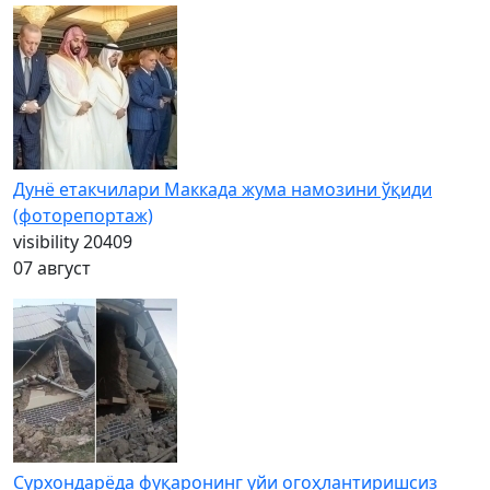
Дунё етакчилари Маккада жума намозини ўқиди
(фоторепортаж)
visibility
20409
07 август
Сурхондарёда фуқаронинг уйи огоҳлантиришсиз