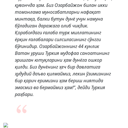
қувончда ҳам. Биз Озарбайжон билан икки
томонлама муносабатларни нафақат
минтақа, балки бутун дунё учун намуна
бўладиган даражага олиб чиқдик.
Қорабоғдаги ғалаба турк миллатининг
ёрқин ғалабалари силсиласининг сўнгги
бўғинидир. Озарбайжоннинг 44 кунлик
Ватан уруши Туркия мудофаа саноатининг
эришган ютуқларини ҳам дунёга ошкор
қилди. Биз дунёнинг ҳеч бир давлатига
ҳудудий даъво қилмаймиз, лекин ўзимизнинг
бир қарич еримизни ҳам бериш ниятида
эмасмиз ва бермаймиз ҳам!”, дейди Туркия
раҳбари.