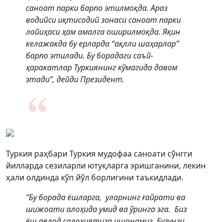
саноат парки барпо этилмоқда. Араз
водийси иқтисодий зонаси саноат парки
лойиҳаси ҳам амалга оширилмоқда. Яқин
келажакда бу ерларда “ақлли шаҳарлар”
барпо этилади. Бу борадаги саъй-
ҳаракатлар Туркиянинг кўмагида давом
этади”, дейди Президент.
Туркия раҳбари Туркия мудофаа саноати сўнгги
йилларда сезиларли ютуқларга эришганини, лекин
ҳали олдинда кўп йўл борлигини таъкидлади.
“Бу борада ёшларга, уларнинг ғайрати ва
шижоати алоҳида умид ва ўринга эга. Биз
ёш авлод салоҳиятига ишонамиз. Бугунги