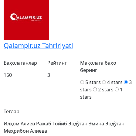
Qalampir.uz Tahririyati
Баҳолаганлар
Рейтинг
Мақолага баҳо
беринг
150
3
5 stars
4 stars
3
stars
2 stars
1
stars
Теглар
Илҳом Алиев
Ражаб Тойиб Эрдўған
Эмина Эрдўған
Меҳрибон Алиева