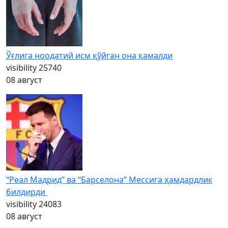
Ўғлига ноодатий исм қўйган она қамалди
visibility
25740
08 август
“Реал Мадрид” ва “Барселона” Мессига ҳамдардлик
билдирди
visibility
24083
08 август